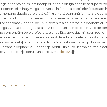
 maghiari sã revinã asupra intenþiei lor de a obliga bãncile sã suporte t
lui Economiei, Mihaly Varga, conversia în forinþi a creditelor ipotecare î
omentând datele care aratã cã în ultima sãptãmânã forintul s-a depre
nþi, ministrul Economiei ºi-a exprimat speranþa cã va fi doar un fenom
ilor acordate Ungariei de FMI ºi revenirea pe creºtere a economiei vor
t Varga. Acesta a adãugat cã anul viitor creºterea economiei va fi de pe
ne concentrãm pe o creºtere sustenabilã, a apreciat ministrul Econom
lege ce permite rambursarea la o ratã de schimb preferenþialã a dator
þieni. Astfel, cetãþenii ungari cu datorii în aceste valute vor putea sã r
u un franc elveþian ºi 250 de forinþi pentru un euro, în timp ce ratele a
de 299 de forinþi pentru un euro. sursa:
dcnews
]]>
mie
,
International