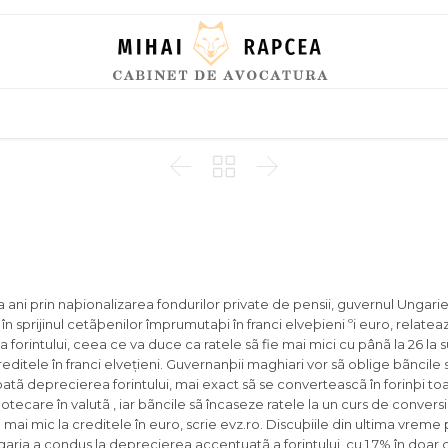
Skip
to
content



ni prin naþionalizarea fondurilor private de pensii, guvernul Ungariei
în sprijinul cetãþenilor împrumutaþi în franci elveþieni ºi euro, relatea
forintului, ceea ce va duce ca ratele sã fie mai mici cu pânã la 26 la s
reditele în franci elvețieni.
Guvernanþii maghiari vor sã oblige bãncile s
oatã deprecierea forintului, mai exact sã se converteascã în forinþi to
potecare în valutã , iar bãncile sã încaseze ratele la un curs de conver
 mai mic la creditele în euro, scrie evz.ro. Discuþiile din ultima vreme 
aria a condus la deprecierea accentuatã a forintului, cu 1,7% în doar