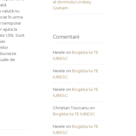
al domnului Lindsey
oatã
Graham
n valutã nu
ciat în urma
en temporar.
 ajuta la
ste 1,5%. Sunt
Comentarii
iei.
iilor
Neele
on
Bogăția lui TE
amburseze
IUBESC
ctuale de
Neele
on
Bogăția lui TE
IUBESC
Neele
on
Bogăția lui TE
IUBESC
Christian Tzurcanu
on
Bogăția lui TE IUBESC
Neele
on
Bogăția lui TE
IUBESC