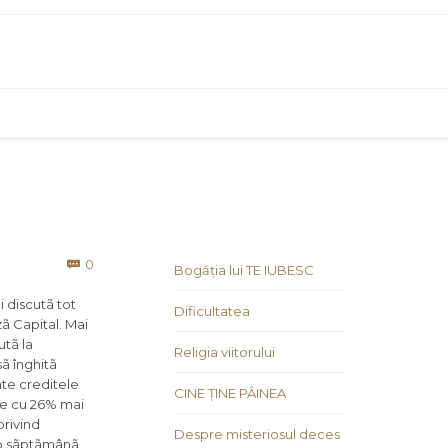
Comments
0

Bogăția lui TE IUBESC
 discutã tot
Dificultatea
zã Capital. Mai
utã la
Religia viitorului
ã înghitã
ate creditele
CINE ȚINE PÂINEA
sie cu 26% mai
privind
Despre misteriosul deces
 o sãptãmânã.