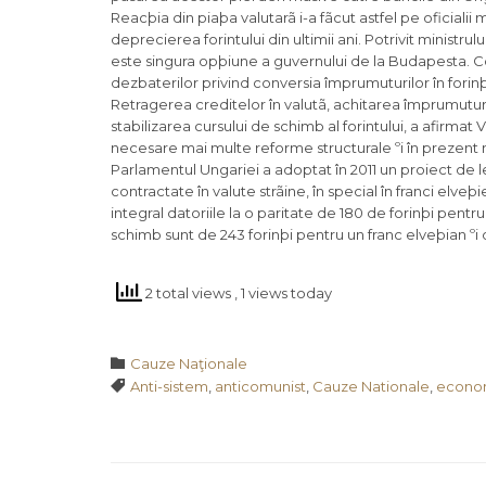
Reacþia din piaþa valutarã i-a fãcut astfel pe oficialii
deprecierea forintului din ultimii ani. Potrivit ministru
este singura opþiune a guvernului de la Budapesta. C
dezbaterilor privind conversia împrumuturilor în fori
Retragerea creditelor în valutã, achitarea împrumutur
stabilizarea cursului de schimb al forintului, a afirma
necesare mai multe reforme structurale ºi în prezent 
Parlamentul Ungariei a adoptat în 2011 un proiect de 
contractate în valute strãine, în special în franci elve
integral datoriile la o paritate de 180 de forinþi pentr
schimb sunt de 243 forinþi pentru un franc elveþian ºi 
2 total views
, 1 views today
Category

Cauze Naţionale
Tags

Anti-sistem
,
anticomunist
,
Cauze Nationale
,
econo