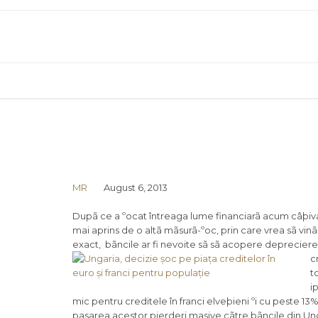
MR
August 6, 2013
Dupã ce a ºocat întreaga lume financiarã acum câþiva a
mai aprins de o altã mãsurã-ºoc, prin care vrea sã vinã 
exact, bãncile ar fi nevoite sã sã acopere deprecierea 
c
t
i
mic pentru creditele în franci elveþieni ºi cu peste 13%
pasarea acestor pierderi masive cãtre bãncile din Ung