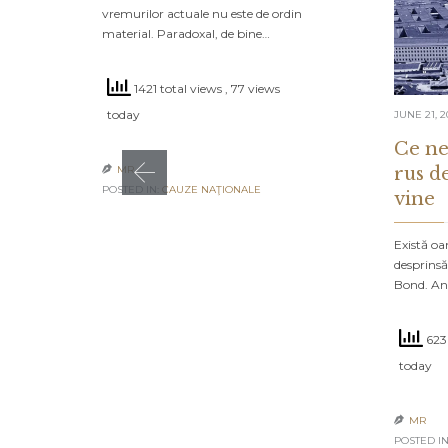
vremurilor actuale nu este de ordin
material. Paradoxal, de bine…
1421 total views
, 77 views
today
JUNE 21, 2
Ce ne
rus d
MR

POSTED IN:
CAUZE NAŢIONALE
vine
Există oa
desprinsă
Bond. An
623
today
MR

POSTED IN