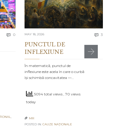
greșelile alto
timpul…
4665 to
Comments
Comments
today
0
MAY 18, 2026
3


PUNCTUL DE
INFLEXIUNE
MR

POSTED IN:
CA
În matematică, punctul de
inflexiune este acela în care o curbă
își schimbă concavitatea —…
5094 total views
, 70 views
today
TIONAL
,
MR

POSTED IN:
CAUZE NAŢIONALE