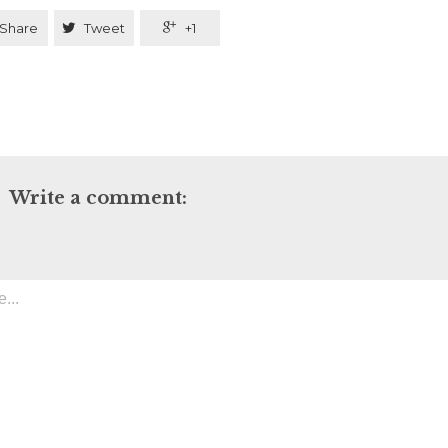
Share

Tweet

+1
Write a comment: