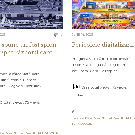
Comments
026
2
JUNE 14, 2026

 spune un fost spion
Pericolele digitalizării
espre războiul care
Imaginează-ți că într-o dimineață
deschizi aplicația băncii și nu mai
poți intra. Cardul e respins…
meni a căror viață pare
 din filmele cu James
drei Olegovici Bezrukov…
6999 total views
, 75 views
today
0 total views
, 78 views
MR

POSTED IN:
CAUZE NAŢIONALE
,
INTERNA
TEHNOLOGIE
:
CAUZE NAŢIONALE
,
INTERNATIONAL
,