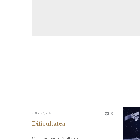
Comments
JULY 24, 2026
8

Dificultatea
Cea mai mare dificultate a