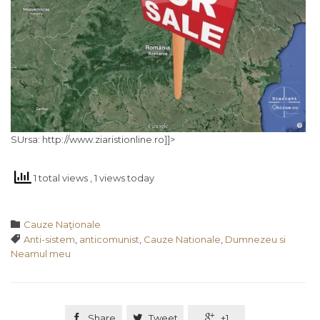
SUrsa: http://www.ziaristionline.ro]]>
1 total views
, 1 views today
Category

Cauze Naţionale
Tags

Anti-sistem
,
anticomunist
,
Cauze Nationale
,
Dumnezeu si
Neamul meu

Share

Tweet

+1