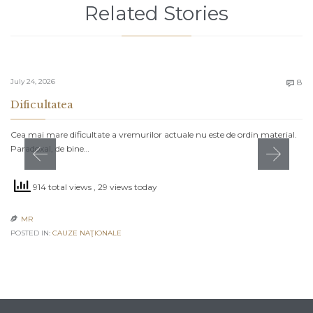
Related Stories
C
July 24, 2026
8

Dificultatea
Cea mai mare dificultate a vremurilor actuale nu este de ordin material.
Paradoxal, de bine…
914 total views
, 29 views today
MR

POSTED IN:
CAUZE NAŢIONALE