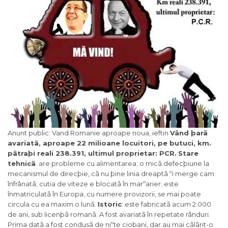
Anunt public: Vand Romanie aproape noua, ieftin
Vând þarã
avariatã, aproape 22 milioane locuitori, pe butuci, km.
pãtraþi reali 238.391, ultimul proprietar: PCR.
Stare
tehnicã
: are probleme cu alimentarea; o micã defecþiune la
mecanismul de direcþie, cã nu þine linia dreaptã ºi merge cam
înfrânatã; cutia de viteze e blocatã în marºarier; este
înmatriculatã în Europa, cu numere provizorii, se mai poate
circula cu ea maxim o lunã.
Istoric
: este fabricatã acum 2.000
de ani, sub licenþã romanã. A fost avariatã în repetate rânduri.
Prima datã a fost condusã de niºte ciobani, dar au mai cãlãrit-o