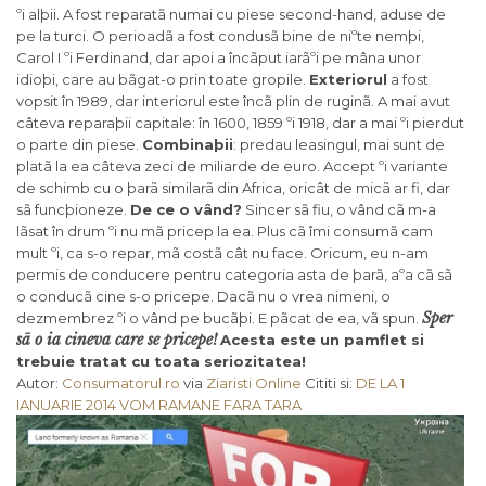
ºi alþii. A fost reparatã numai cu piese second-hand, aduse de
pe la turci. O perioadã a fost condusã bine de niºte nemþi,
Carol I ºi Ferdinand, dar apoi a încãput iarãºi pe mâna unor
idioþi, care au bãgat-o prin toate gropile.
Exteriorul
a fost
vopsit în 1989, dar interiorul este încã plin de ruginã. A mai avut
câteva reparaþii capitale: în 1600, 1859 ºi 1918, dar a mai ºi pierdut
o parte din piese.
Combinaþii
: predau leasingul, mai sunt de
platã la ea câteva zeci de miliarde de euro. Accept ºi variante
de schimb cu o þarã similarã din Africa, oricât de micã ar fi, dar
sã funcþioneze.
De ce o vând?
Sincer sã fiu, o vând cã m-a
lãsat în drum ºi nu mã pricep la ea. Plus cã îmi consumã cam
mult ºi, ca s-o repar, mã costã cât nu face. Oricum, eu n-am
permis de conducere pentru categoria asta de þarã, aºa cã sã
o conducã cine s-o pricepe. Dacã nu o vrea nimeni, o
Sper
dezmembrez ºi o vând pe bucãþi. E pãcat de ea, vã spun.
sã o ia cineva care se pricepe!
Acesta este un pamflet si
trebuie tratat cu toata seriozitatea!
Autor:
Consumatorul.ro
via
Ziaristi Online
Cititi si:
DE LA 1
IANUARIE 2014 VOM RAMANE FARA TARA