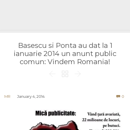
Basescu si Ponta au dat la 1
ianuarie 2014 un anunt public
comun: Vindem Romania!



Co
MR
January 4, 2014
0
