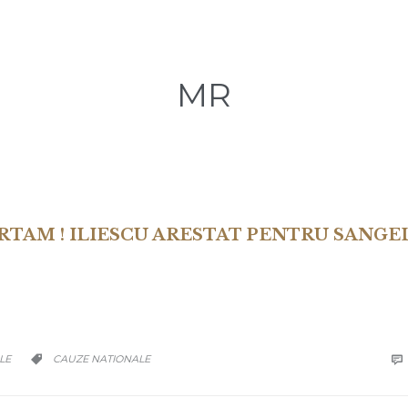
MR
ERTAM ! ILIESCU ARESTAT PENTRU SANGE
CATEGORY
LE
CAUZE NATIONALE

