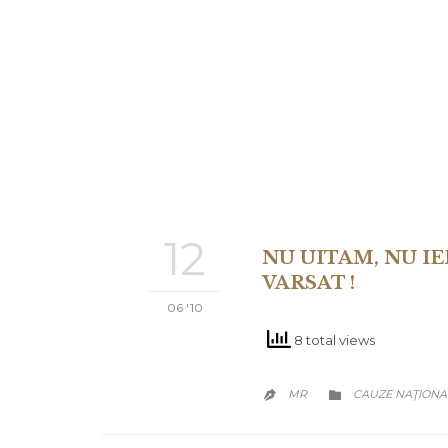
12
NU UITAM, NU I
VARSAT !
06 '10
8 total views
CATEGORY
MR
CAUZE NAŢIONA

