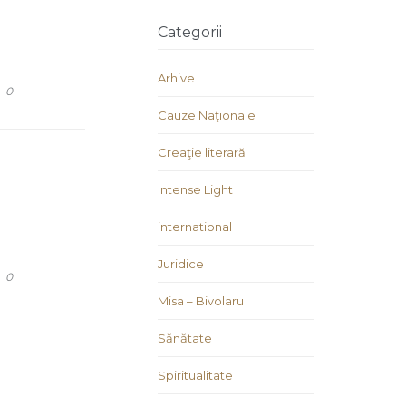
Categorii
Arhive
COMMENTS
0
Cauze Naţionale
Creaţie literară
Intense Light
international
Juridice
COMMENTS
0
Misa – Bivolaru
Sănătate
Spiritualitate