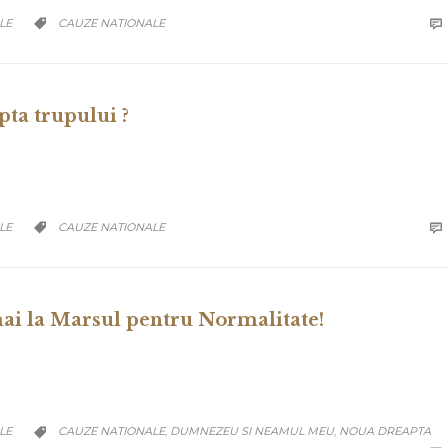
CATEGORY
LE
CAUZE NATIONALE


ta trupului ?
CATEGORY
LE
CAUZE NATIONALE


ai la Marsul pentru Normalitate!
CATEGORY
LE
CAUZE NATIONALE
DUMNEZEU SI NEAMUL MEU
NOUA DREAPTA
,
,
