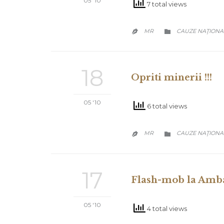
05 '10
7 total views
CATEGORY
MR
CAUZE NAŢIONA


18
Opriti minerii !!!
05 '10
6 total views
CATEGORY
MR
CAUZE NAŢIONA


17
Flash-mob la Amba
05 '10
4 total views