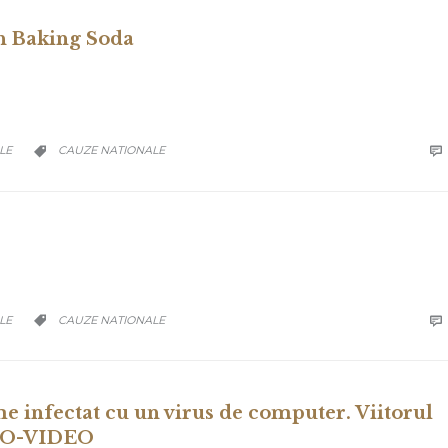
h Baking Soda
CATEGORY
LE
CAUZE NATIONALE


CATEGORY
LE
CAUZE NATIONALE


 infectat cu un virus de computer. Viitorul
TO-VIDEO