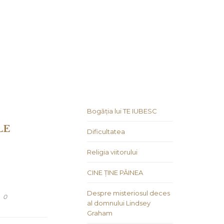
Bogăția lui TE IUBESC
LE
Dificultatea
Religia viitorului
CINE ȚINE PÂINEA
Despre misteriosul deces
COMMENTS
0
al domnului Lindsey
Graham