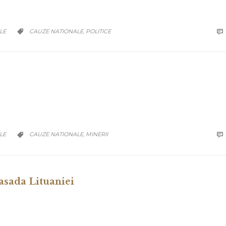
CATEGORY
LE
CAUZE NATIONALE
POLITICE

,

CATEGORY
LE
CAUZE NATIONALE
MINERII

,

sada Lituaniei