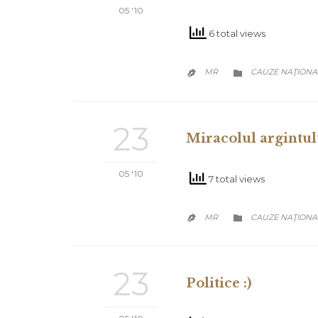
05 '10
6 total views
CATEGORY
MR
CAUZE NAŢIONA


23
Miracolul argintul
05 '10
7 total views
CATEGORY
MR
CAUZE NAŢIONA


23
Politice :)