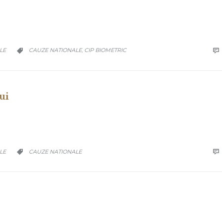
CATEGORY
LE
CAUZE NATIONALE
CIP BIOMETRIC

,

ui
CATEGORY
LE
CAUZE NATIONALE

