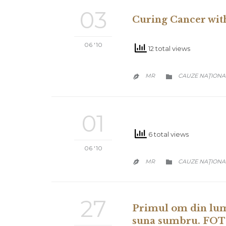
03
Curing Cancer wit
06 '10
12 total views
CATEGORY
MR
CAUZE NAŢIONA


01
6 total views
06 '10
CATEGORY
MR
CAUZE NAŢIONA


27
Primul om din lume
suna sumbru. FO