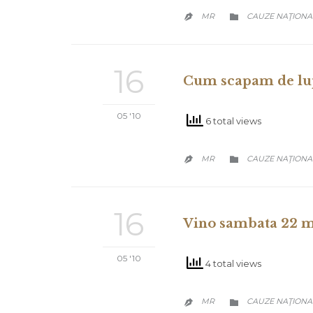
CATEGORY
MR
CAUZE NAŢIONA


16
Cum scapam de lup
05 '10
6 total views
CATEGORY
MR
CAUZE NAŢIONA


16
Vino sambata 22 m
05 '10
4 total views
CATEGORY
MR
CAUZE NAŢIONA

