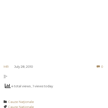
Co
MR
July 28, 2010
0

]]>
4 total views
, 1 views today
Category

Cauze Naţionale
Tags

Cauze Nationale