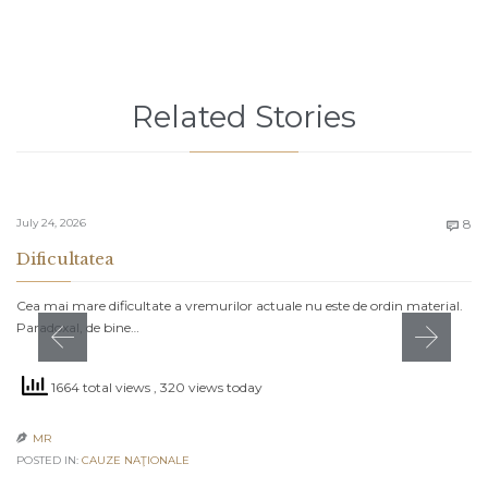
Related Stories
C
July 24, 2026
8

Dificultatea
Cea mai mare dificultate a vremurilor actuale nu este de ordin material.
Paradoxal, de bine…
1664 total views
, 320 views today
MR

POSTED IN:
CAUZE NAŢIONALE