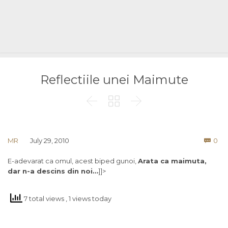
Reflectiile unei Maimute



Co
MR
July 29, 2010
0

E-adevarat ca omul, acest biped gunoi,
Arata ca maimuta,
dar n-a descins din noi…
]]>
7 total views
, 1 views today