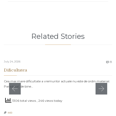
Related Stories
C
July 24, 2026
8

Dificultatea
Cea mai mare dificultate a vremurilor actuale nu este de ordin material.
Paradoxal, de bine…
1306 total views
, 246 views today
MR
