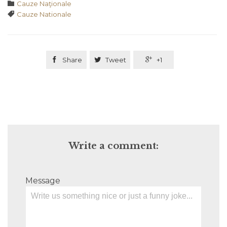
Category

Cauze Naţionale
Tags

Cauze Nationale

Share

Tweet

+1
Write a comment:
Message