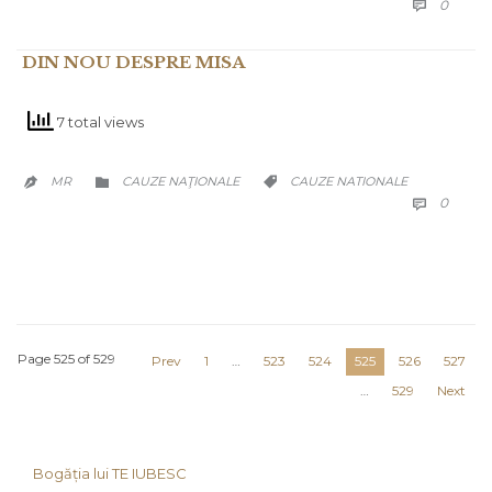
COMM
0

DIN NOU DESPRE MISA
7 total views
CATEGORY
CATEGORY
MR
CAUZE NAŢIONALE
CAUZE NATIONALE



COMM
0

Page 525 of 529
Prev
1
…
523
524
525
526
527
…
529
Next
Bogăția lui TE IUBESC