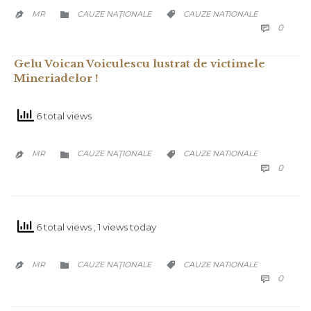
CATEGORY
CATEGORY
MR
CAUZE NAŢIONALE
CAUZE NATIONALE



COMM
0

Gelu Voican Voiculescu lustrat de victimele
Mineriadelor !
6 total views
CATEGORY
CATEGORY
MR
CAUZE NAŢIONALE
CAUZE NATIONALE



COMM
0

6 total views
, 1 views today
CATEGORY
CATEGORY
MR
CAUZE NAŢIONALE
CAUZE NATIONALE



COMM
0
