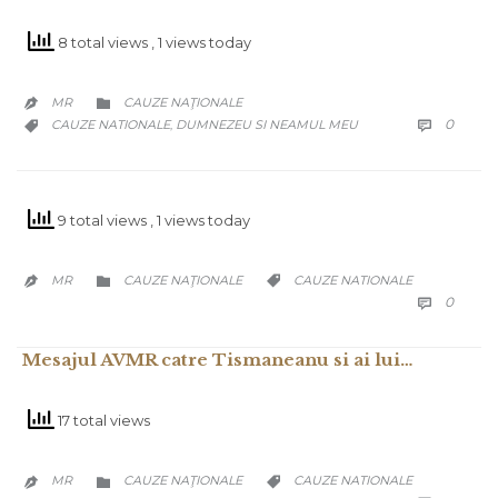
8 total views
, 1 views today
CATEGORY
MR
CAUZE NAŢIONALE


COMM
CATEGORY
0
CAUZE NATIONALE
DUMNEZEU SI NEAMUL MEU

,

9 total views
, 1 views today
CATEGORY
CATEGORY
MR
CAUZE NAŢIONALE
CAUZE NATIONALE



COMM
0

Mesajul AVMR catre Tismaneanu si ai lui…
17 total views
CATEGORY
CATEGORY
MR
CAUZE NAŢIONALE
CAUZE NATIONALE


