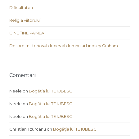
Dificultatea
Religia viitorului
CINE ȚINE PÂINEA
Despre misteriosul deces al domnului Lindsey Graham
Comentarii
Neele
on
Bogăția lui TE IUBESC
Neele
on
Bogăția lui TE IUBESC
Neele
on
Bogăția lui TE IUBESC
Christian Tzurcanu
on
Bogăția lui TE IUBESC