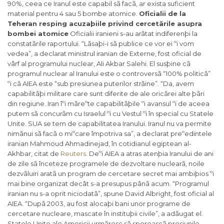
90%, ceea ce Iranul este capabil sã facã, ar exista suficient
material pentru 4 sau 5 bombe atomice.
Oficialii de la
Teheran resping acuzaþiile privind cercetãrile asupra
bombei atomice
Oficialii iranieni s-au arãtat indiferenþi la
constatãrile raportului. “Lãsaþi-i sã publice ce vor ei ºi vom
vedea”, a declarat ministrul iranian de Externe, fost oficial de
vârf al programului nuclear, Ali Akbar Salehi. El susþine cã
programul nuclear al Iranului este o controversã “100% politicã”
ºi cã AIEA este “sub presiunea puterilor strãine”. “Da, avem
capabilitãþi militare care sunt diferite de ale oricãrei alte þãri
din regiune. Iran îºi mãreºte capabilitãþile ºi avansul ºi de aceea
putem sã concurãm cu Israelul ºi cu Vestul ºi în special cu Statele
Unite. SUA se tem de capabilitatea Iranului. Iranul nu va permite
nimãnui sã facã o miºcare împotriva sa”, a declarat preºedintele
iranian Mahmoud Ahmadinejad, în cotidianul egiptean al-
Akhbar, citat de
Reuters
. Deºi AIEA a atras atenþia Iranului de ani
de zile sã înceteze programele de dezvoltare nuclearã, noile
dezvãluiri aratã un program de cercetare secret mai ambiþios ºi
mai bine organizat decât s-a presupus pânã acum. “Programul
iranian nu s-a oprit niciodatã”, spune David Albright, fost oficial al
AIEA. “Dupã 2003, au fost alocaþi bani unor programe de
cercetare nucleare, mascate în instituþii civile”, a adãugat el.
Statele Unite ale Americii urmãresc sã sporeascã presiunile