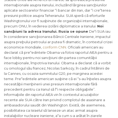
internaþionale asupra Iranului, incluzând lãrgirea sancþiunilor
aplicate sectoarelor financiar ºi bancar din Iran, dar ºi creºterea
presiunii politice asupra Teheranului. SUA sperã cã eforturile
Washingtonului vor fi susþinute de organizaþii internaþionale,
precum ONU, în vederea izolãrii diplomatice a Iranului.
Noi
sancþiuni la adresa Iranului. Rusia se opune
Deºi SUA iau
în considerare sancþionarea Bãncii Centrale Iraniene, impactul
asupra preþului petroului ar putea fi dramatic, în contextul crizei
economice mondiale,
conform CNN
. Oficialii americani au
declarat cã preºedintele Obama va folosi raportul AIEA pentru a
face lobby pentru noi sancþiuni din partea comunitãþii
internaþionale, împotriva Iranului. Obama a declarat cã a vorbit
cu omologul sãu francez, Nicolas Sarkozy, în cadrul întâlnirii de
la Cannes, cu ocazia summitului G20, pe marginea acestei
teme. Preºedintele american susþine cã ei “s-au înþeles asupra
necesitãþii menþinerii unei presiuni internaþionale fãrã
precedent pentru ca Iranul sã îºi respecte obligaþiile”.
Informaþiile din raportul AIEA vin în contextul acuzaþiilor
recente ale SUA cãtre Iran privind complotul de asasinare a
ambasadorului saudit din Washington. Existã, de asemenea,
posibilitatea ca Israelul sã lanseze un atac armat asupra
instalaþiilor nucleare iraniene, aºa cum s-a arãtat în ziarele