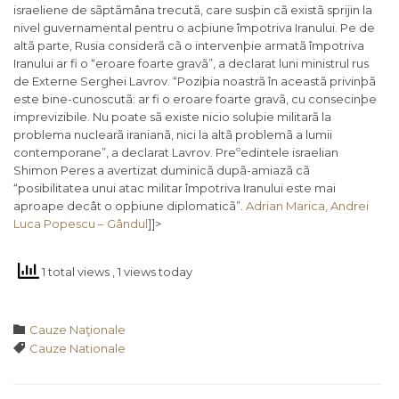
israeliene de sãptãmâna trecutã, care susþin cã existã sprijin la
nivel guvernamental pentru o acþiune împotriva Iranului. Pe de
altã parte, Rusia considerã cã o intervenþie armatã împotriva
Iranului ar fi o “eroare foarte gravã”, a declarat luni ministrul rus
de Externe Serghei Lavrov. “Poziþia noastrã în aceastã privinþã
este bine-cunoscutã: ar fi o eroare foarte gravã, cu consecinþe
imprevizibile. Nu poate sã existe nicio soluþie militarã la
problema nuclearã iranianã, nici la altã problemã a lumii
contemporane”, a declarat Lavrov. Preºedintele israelian
Shimon Peres a avertizat duminicã dupã-amiazã cã
“posibilitatea unui atac militar împotriva Iranului este mai
aproape decât o opþiune diplomaticã”.
Adrian Marica, Andrei
Luca Popescu – Gândul
]]>
1 total views
, 1 views today
Category

Cauze Naţionale
Tags

Cauze Nationale