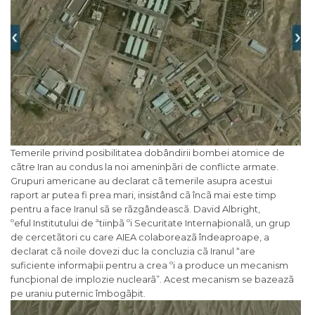
Temerile privind posibilitatea dobândirii bombei atomice de
cãtre Iran au condus la noi ameninþãri de conflicte armate.
Grupuri americane au declarat cã temerile asupra acestui
raport ar putea fi prea mari, insistând cã încã mai este timp
pentru a face Iranul sã se rãzgândeascã. David Albright,
ºeful Institutului de ªtiinþã ºi Securitate Internaþionalã, un grup
de cercetãtori cu care AIEA colaboreazã îndeaproape, a
declarat cã noile dovezi duc la concluzia cã Iranul “are
suficiente informaþii pentru a crea ºi a produce un mecanism
funcþional de implozie nuclearã”. Acest mecanism se bazeazã
pe uraniu puternic îmbogãþit.