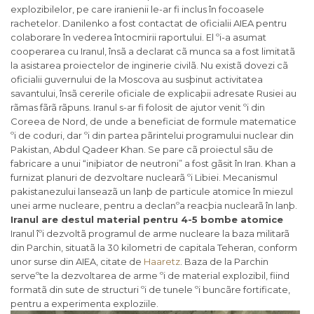
explozibilelor, pe care iranienii le-ar fi inclus în focoasele
rachetelor. Danilenko a fost contactat de oficialii AIEA pentru
colaborare în vederea întocmirii raportului. El ºi-a asumat
cooperarea cu Iranul, însã a declarat cã munca sa a fost limitatã
la asistarea proiectelor de inginerie civilã. Nu existã dovezi cã
oficialii guvernului de la Moscova au susþinut activitatea
savantului, însã cererile oficiale de explicaþii adresate Rusiei au
rãmas fãrã rãpuns. Iranul s-ar fi folosit de ajutor venit ºi din
Coreea de Nord, de unde a beneficiat de formule matematice
ºi de coduri, dar ºi din partea pãrintelui programului nuclear din
Pakistan, Abdul Qadeer Khan. Se pare cã proiectul sãu de
fabricare a unui “iniþiator de neutroni” a fost gãsit în Iran. Khan a
furnizat planuri de dezvoltare nuclearã ºi Libiei. Mecanismul
pakistanezului lanseazã un lanþ de particule atomice în miezul
unei arme nucleare, pentru a declanºa reacþia nuclearã în lanþ.
Iranul are destul material pentru 4-5 bombe atomice
Iranul îºi dezvoltã programul de arme nucleare la baza militarã
din Parchin, situatã la 30 kilometri de capitala Teheran, conform
unor surse din AIEA, citate de
Haaretz
. Baza de la Parchin
serveºte la dezvoltarea de arme ºi de material explozibil, fiind
formatã din sute de structuri ºi de tunele ºi buncãre fortificate,
pentru a experimenta exploziile.