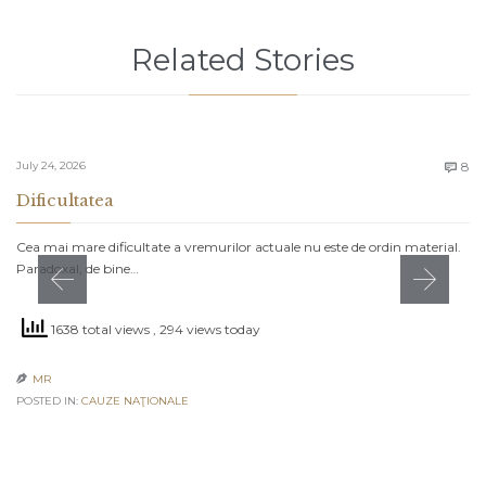
Related Stories
C
July 24, 2026
8

Dificultatea
Cea mai mare dificultate a vremurilor actuale nu este de ordin material.
Paradoxal, de bine…
1638 total views
, 294 views today
MR

POSTED IN:
CAUZE NAŢIONALE