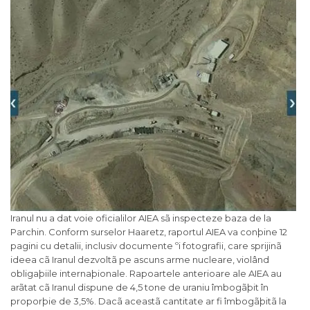
Iranul nu a dat voie oficialilor AIEA sã inspecteze baza de la
Parchin. Conform surselor Haaretz, raportul AIEA va conþine 12
pagini cu detalii, inclusiv documente ºi fotografii, care sprijinã
ideea cã Iranul dezvoltã pe ascuns arme nucleare, violând
obligaþiile internaþionale. Rapoartele anterioare ale AIEA au
arãtat cã Iranul dispune de 4,5 tone de uraniu îmbogãþit în
proporþie de 3,5%. Dacã aceastã cantitate ar fi îmbogãþitã la