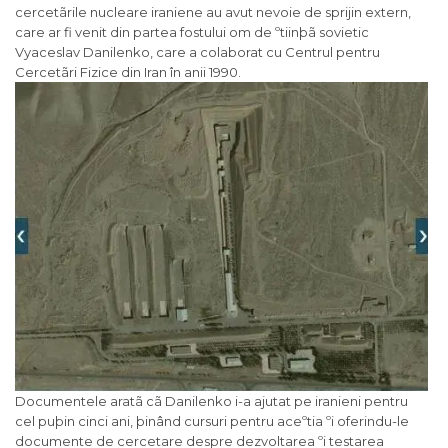
cercetãrile nucleare iraniene au avut nevoie de sprijin extern,
care ar fi venit din partea fostului om de ºtiinþã sovietic
Vyaceslav Danilenko, care a colaborat cu Centrul pentru
Cercetãri Fizice din Iran în anii 1990.
Documentele aratã cã Danilenko i-a ajutat pe iranieni pentru
cel puþin cinci ani, þinând cursuri pentru aceºtia ºi oferindu-le
documente de cercetare despre dezvoltarea ºi testarea