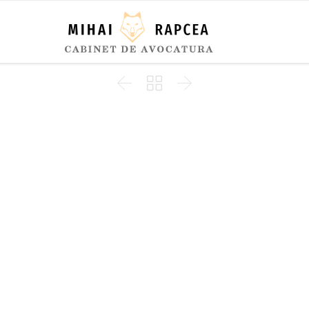


