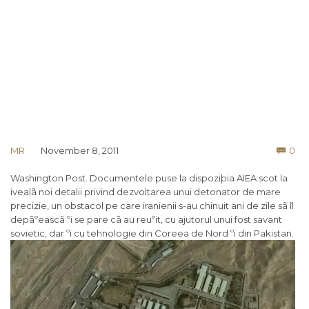
Co
MR
November 8, 2011
0

Washington Post. Documentele puse la dispoziþia AIEA scot la
ivealã noi detalii privind dezvoltarea unui detonator de mare
precizie, un obstacol pe care iranienii s-au chinuit ani de zile sã îl
depãºeascã ºi se pare cã au reuºit, cu ajutorul unui fost savant
sovietic, dar ºi cu tehnologie din Coreea de Nord ºi din Pakistan.