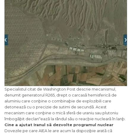
Specialistul citat de Washington Post descrie mecanismul,
denumit generatorul R265, drept o carcasã hemisfericã de
aluminiu care conþine o combinaþie de explozibili care
detoneazã cu o precizie de sutimi de secundã. Acest
mecanism care conþine o micã sferã de uraniu sau plutoniu
îmbogãþit declanºeazã la rândul sãu o reacþie nuclearã în lanþ.
Cine a ajutat Iranul sã dezvolte programul nuclear
Dovezile pe care AIEA le are acum la dispoziþie aratã cã