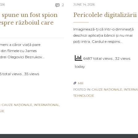
Comments
026
2
JUNE 14, 2026

 spune un fost spion
Pericolele digitalizării
espre războiul care
Imaginează-ți că într-o dimineață
deschizi aplicația băncii și nu mai
poți intra. Cardul e respins…
meni a căror viață pare
 din filmele cu James
drei Olegovici Bezrukov…
6487 total views
, 32 views
today
 total views
, 35 views
MR

POSTED IN:
CAUZE NAŢIONALE
,
INTERNA
TEHNOLOGIE
:
CAUZE NAŢIONALE
,
INTERNATIONAL
,
GIE