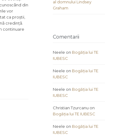
al domnului Lindsey
, cunoscând din
Graham
rile vor
at ca proștii,
nã credințã.
 în continuare
Comentarii
Neele
on
Bogăția lui TE
IUBESC
Neele
on
Bogăția lui TE
IUBESC
Neele
on
Bogăția lui TE
IUBESC
Christian Tzurcanu
on
Bogăția lui TE IUBESC
Neele
on
Bogăția lui TE
IUBESC