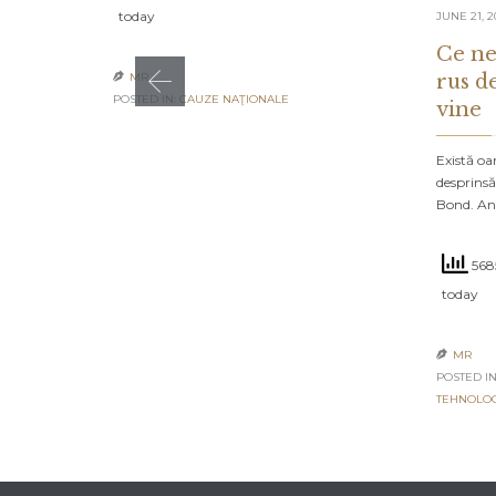
today
JUNE 21, 2
Ce ne
rus d
MR

POSTED IN:
CAUZE NAŢIONALE
vine
Există oa
desprinsă
Bond. An
5685
today
MR

POSTED IN
TEHNOLO