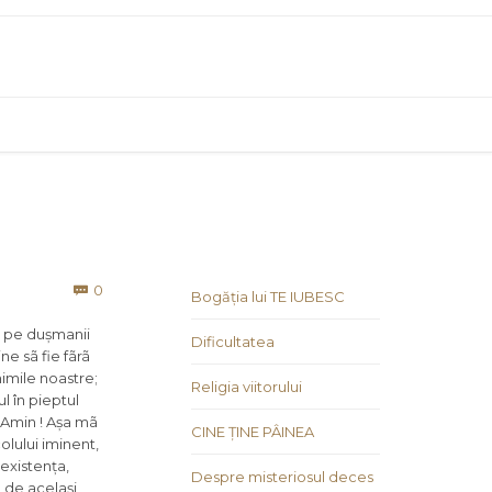
Comments
0

Bogăția lui TE IUBESC
 pe dușmanii
Dificultatea
ne sã fie fãrã
imile noastre;
Religia viitorului
l în pieptul
! Amin ! Așa mã
CINE ȚINE PÂINEA
olului iminent,
 existența,
Despre misteriosul deces
l de același