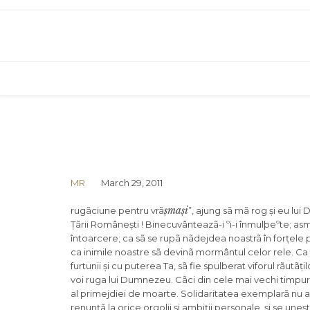
MR
March 29, 2011
ș
maș
i
rugãciune pentru vrã
”, ajung sã mã rog și eu 
Țãrii Românești ! Binecuvânteazã-i ºi-i înmulþeºte; asmu
întoarcere; ca sã se rupã nãdejdea noastrã în forțele 
ca inimile noastre sã devinã mormântul celor rele. Ca
furtunii și cu puterea Ta, sã fie spulberat viforul rãu
voi ruga lui Dumnezeu. Cãci din cele mai vechi timpuri,
al primejdiei de moarte. Solidaritatea exemplarã nu apa
renunțã la orice orgolii și ambiții personale, și se une