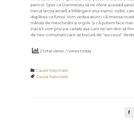
pericol. Sper ca Dumnezeu sã ne ofere aceastã șansã, 
trecut lecția amarã a înfrângerii unui inamic vizibil, car
dispãrea ca fumul. Vom vedea atunci cã imensa noastrã 
mânați de meschinãrii și orgolii. Și cã putem face ma
Dacã îi vom privi pe ceilalți așa cum ne-am dori sã fim p
de neo-comuniștii care se bucurã de ”succesul” dezbin
2 total views
, 1 views today
Category

Cauze Naţionale
Tags

Cauze Nationale
