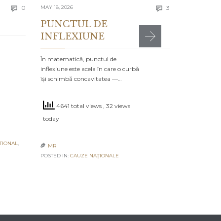
Comments
Comments
today
0
MAY 18, 2026
3


PUNCTUL DE
INFLEXIUNE
MR

POSTED IN:
CA
În matematică, punctul de
inflexiune este acela în care o curbă
își schimbă concavitatea —…
4641 total views
, 32 views
today
TIONAL
,
MR

POSTED IN:
CAUZE NAŢIONALE