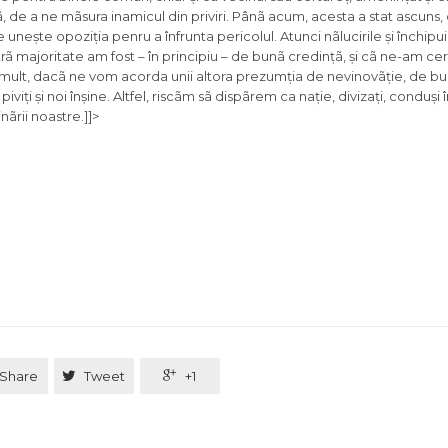
de a ne mãsura inamicul din priviri. Pânã acum, acesta a stat ascuns
e unește opoziția penru a înfrunta pericolul. Atunci nãlucirile și închipui
majoritate am fost – în principiu – de bunã credințã, și cã ne-am cert
i mult, dacã ne vom acorda unii altora prezumția de nevinovãție, de bu
iviți și noi înșine. Altfel, riscãm sã dispãrem ca nație, divizați, conduși
ãrii noastre.]]>
Share

Tweet

+1