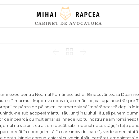
Skip
to
content



lui Dumnezeu pentru Neamul Românesc astfel: Binecuvânteazã Doamne
te-i ºi mai mult împotriva noastrã, a românilor, ca fuga noastrã spre Ti
proprii ca pânza de pãianjen; ca smerenia sã împãrãþeascã deplin în in
 unindu-ne sub acoperãmântul Tãu, uniți în Duhul Tãu, sã punem pumnu
tãților ce încearcã cu mult amar sã înnece iubitul nostru neam românesc 
 omul nu s-a unit cu alt om decât sub imperiul necesitãții, în fața peric
re decât în condiții limitã, în care individul care își vede amenințatã
ște pentru binele comun, chiar și cu vecinul sãu certãreț, amenințat și e