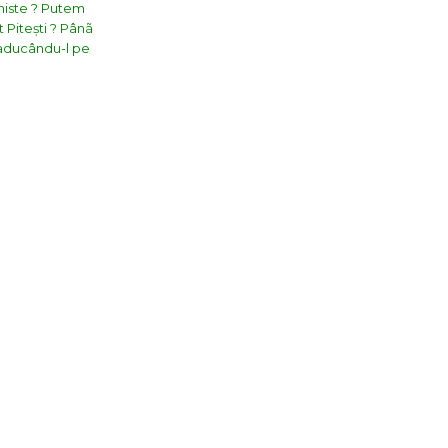
uniste ? Putem
 Pitești ? Pânã
, aducându-l pe