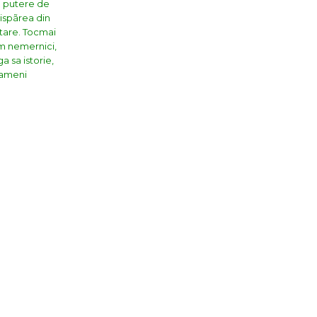
ã putere de
dispãrea din
stare. Tocmai
tem nemernici,
 sa istorie,
oameni