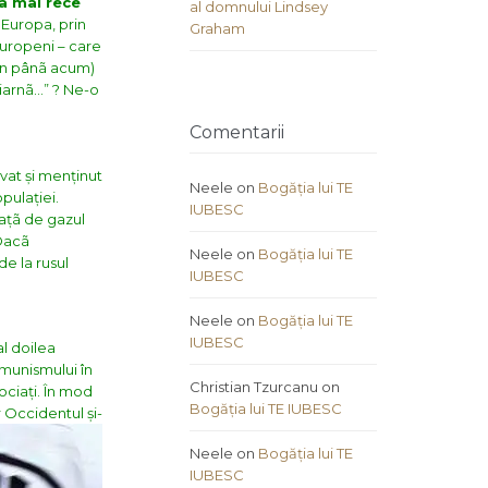
ea mai rece
al domnului Lindsey
n Europa
, prin
Graham
 europeni – care
uțin pânã acum)
 iarnã…” ? Ne-o
Comentarii
ovat și menținut
Neele
on
Bogăția lui TE
pulației.
IUBESC
ațã de gazul
 Dacã
Neele
on
Bogăția lui TE
e la rusul
IUBESC
Neele
on
Bogăția lui TE
IUBESC
al doilea
omunismului în
Christian Tzurcanu
on
ociați. În mod
Bogăția lui TE IUBESC
r Occidentul și-
Neele
on
Bogăția lui TE
IUBESC