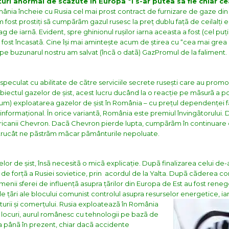
ri anormal de scãzute în Europa ºi s-ar putea sã fie chiar c
ânia încheie cu Rusia cel mai prost contract de furnizare de gaze di
am fost prostiți sã cumpãrãm gazul rusesc la preț dublu fațã de ceilalți
ag de iarnã.
Evident, spre ghinionul rușilor iarna aceasta a fost (cel p
a fost încasatã. Cine își mai amintește acum de știrea cu “cea mai grea
ci pe buzunarul nostru am salvat (încã o datã) GazPromul de la faliment.
 speculat cu abilitate de cãtre serviciile secrete rusești care au prom
subiectul gazelor de șist, acest lucru ducând la o reacție pe mãsurã a po
cum) exploatarea gazelor de șist în România – cu prețul dependenței f
informațional. În orice variantã, România este premiul învingãtorului.
canii Chevron. Dacã Chevron pierde lupta, cumpãrãm în continuare d
ntrucât ne pãstrãm mãcar pãmânturile nepoluate.
 gazelor de șist, însã necesitã o micã explicație. Dupã finalizarea celui de-
a de forțã a Rusiei sovietice, prin acordul de la Yalta. Dupã cãderea c
rmenii sferei de influențã asupra țãrilor din Europa de Est au fost reneg
tele țãri ale blocului comunist controlul asupra resurselor energetice, ia
rii și comerțului.
Rusia exploateazã în România
rei locuri, aurul românesc cu tehnologii pe bazã de
ta pânã în prezent, chiar dacã accidente