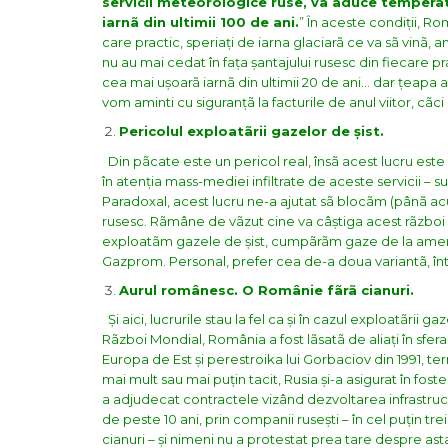
servicii meteorologice ruse, va aduce temperatu
iarnã din ultimii 100 de ani.
”
În aceste condiții,
Rom
care practic, speriați de iarna glaciarã ce va sã vinã, 
nu au mai cedat în fața șantajului rusesc din fiecare pr
cea mai ușoarã iarnã din ultimii 20 de ani… dar țeapa 
vom aminti cu siguranțã la facturile de anul viitor, cã
Pericolul exploatãrii gazelor de șist.
Din pãcate este un pericol real, însã acest lucru este
în atenția mass-mediei infiltrate de aceste servicii – 
Paradoxal, acest lucru ne-a ajutat sã blocãm (pânã a
rusesc. Rãmâne de vãzut cine va câștiga acest rãzboi 
exploatãm gazele de șist, cumpãrãm gaze de la ameri
Gazprom. Personal, prefer cea de-a doua variantã, î
Aurul românesc. O Românie fãrã cianuri.
Și aici, lucrurile stau la fel ca și în cazul exploatãrii
Rãzboi Mondial, România a fost lãsatã de aliați în sfer
Europa de Est și perestroika lui Gorbaciov din 1991, te
mai mult sau mai puțin tacit, Rusia și-a asigurat în fos
a adjudecat contractele vizând dezvoltarea infrastructu
de peste 10 ani, prin companii rusești – în cel puțin t
cianuri – și nimeni nu a protestat prea tare despre as