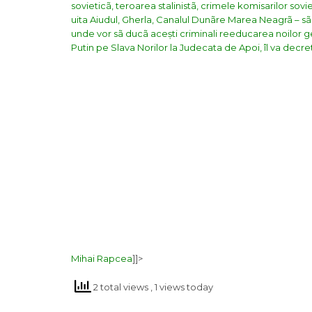
sovieticã, teroarea stalinistã, crimele komisarilor sovi
uita Aiudul, Gherla, Canalul Dunãre Marea Neagrã – sãpa
unde vor sã ducã acești criminali reeducarea noilor ge
Putin pe Slava Norilor la Judecata de Apoi, îl va decre
Mihai Rapcea
]]>
2 total views
, 1 views today