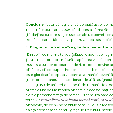
Concluzie:
faptul cã rușii aruncã pe piațã astfel de
Traian Bãsescu în anul 2006, când acesta afirma rãspica
și îndârjirea cu care slugile useliste ale Moscovei – ce
României care a fãcut ceva pentru Unirea Basarabiei
Blogurile “ortodoxe”ce glorificã pan-ortodoxi
Din ce în ce mai multe voci (plãtite, evident de frații 
Țarului Putin, dreapta mãsurã în apãrarea valorilor orto
Rusiei și a tuturor popoarelor de rit ortodox, devine 
plinã de vicii, corpupție, homosexuali, lesbiene și mus
este glorificatã drept salvatoare a României devenitã
știrile, prezentându-le distorsionat. Ele uitã sau ignorã 
În acești 150 de ani, teritoriul locuit de români a fost 
profesie uitã de ura istoricã, visceralã a acestei nații 
avut-o permanent fațã de români. Putem uita oare ce s
romanilor o sa le lasam numai ochii ,ca sa ai
tãtarii ?! :”
ortodoxie, de ce nu ne restituie tezaurul dus la Mosc
cãințã creștineascã pentru greșelile trecutului, satele în