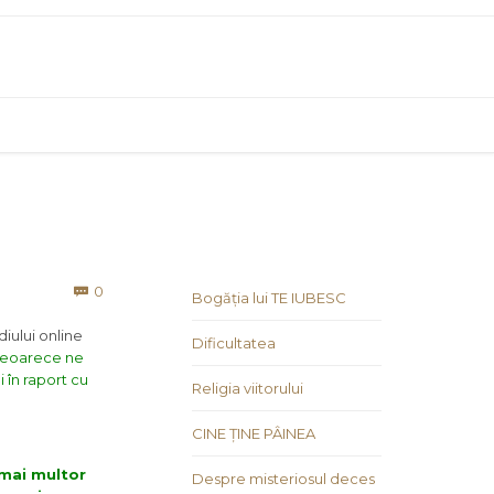
Comments
0

Bogăția lui TE IUBESC
iului online
Dificultatea
 deoarece ne
 în raport cu
Religia viitorului
CINE ȚINE PÂINEA
 mai multor
Despre misteriosul deces