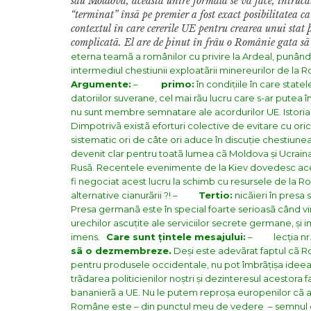
sau Moldova, aceastã unire formalã se va face, întruc
“terminat” însã pe premier a fost exact posibilitatea 
contextul în care cererile UE pentru crearea unui stat
complicatã. El are de þinut în frâu o Românie gata sã 
eterna teamã a românilor cu privire la Ardeal, punând-o
intermediul chestiunii exploatãrii minereurilor de la 
Argumente:
–
primo:
în condițiile în care stat
datoriilor suverane, cel mai rãu lucru care s-ar putea 
nu sunt membre semnatare ale acordurilor UE. Istoria U
Dimpotrivã existã eforturi colective de evitare cu oric
sistematic ori de câte ori aduce în discuție chestiunea 
devenit clar pentru toatã lumea cã Moldova și Ucraina
Rusã. Recentele evenimente de la Kiev dovedesc acest 
fi negociat acest lucru la schimb cu resursele de la R
alternative cianurãrii ?!
–
Tertio:
nicãieri în presa 
Presa germanã este în special foarte serioasã când vi
urechilor ascuțite ale serviciilor secrete germane, și 
imens.
Care sunt țintele mesajului:
– lecția nr. 
sã o dezmembreze.
Deși este adevãrat faptul cã Ro
pentru produsele occidentale, nu pot îmbrãțișa ideea u
trãdarea politicienilor noștri și dezinteresul acestor
bananierã a UE. Nu le putem reproșa europenilor cã au 
Române este – din punctul meu de vedere – semnul cel