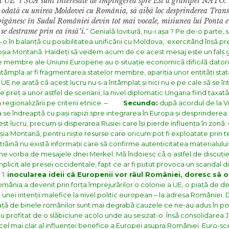
ât UE ºi SUA sunt interesate de împingerea spre Est a graniþei NATO. 
ca odatã cu unirea Moldovei cu România, sã aibã loc desprinderea Trans
 þigãnesc în Sudul României devin tot mai vocale, misiunea lui Ponta e
se destrame prin ea însãºi.
”
Genialã loviturã, nu-i așa ? Pe de-o parte, 
 în balanțã cu posibilitatea unificãrii cu Moldova, exercitând însã pre
Roșia Montanã.
Haideți sã vedem acum de ce acest mesaj este un fals 
ele membre ale Uniunii Europene au o situație economicã dificilã datori
întâmpla ar fi fragmentarea statelor membre, apariția unor entitãți stat
E ne aratã cã acest lucru nu s-a întâmplat și nici nu e pe cale sã se î
e preț a unor astfel de scenarii, la nivel diplomatic Ungaria fiind taxat
regionalizãrii pe criterii etnice.
–
Secundo:
dupã acordul de la Vil
 se îndreaptã cu pași rapizi spre integrarea în Europa și desprinderea
lucru, precum și disperarea Rusiei care își pierde influența în zonã
oșia Montanã, pentru niște resurse care oricum pot fi exploatate prin t
strãinã nu existã informații care sã confirme autenticitatea materialului
ne vorba de mesajele dnei Merkel. Mã îndoiesc cã o astfel de discuție 
implicit ale presei occidentale, fapt ce ar fi putut provoca un scandal 
1:
inocularea ideii cã Europenii vor rãul României, doresc sã o
mânia a devenit prin forța împrejurãrilor o colonie a UE, o piațã de d
nei intenții malefice la nivel politic european – la adresa României. 
a fațã de binele românilor sunt mai degrabã cauzele ce ne-au adus în p
profitat de o slãbiciune acolo unde au sesizat-o. Însã consolidarea Ju
 mai clar al influenței benefice a Europei asupra României. Euro-sc