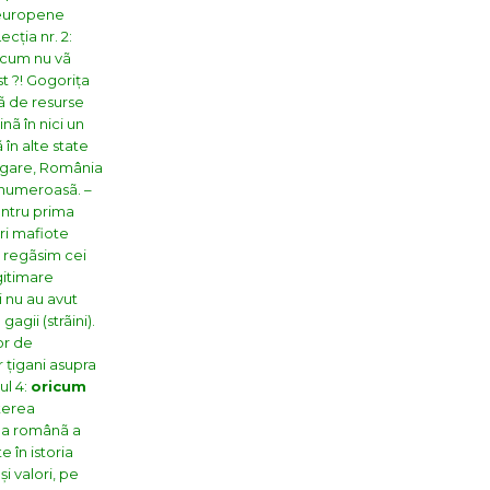
” europene
ția nr. 2:
cicum nu vã
st ?! Gogorița
tã de resurse
nã în nici un
 în alte state
-ungare, România
ã numeroasã.
–
entru prima
uri mafiote
i, regãsim cei
gitimare
i nu au avut
agii (strãini).
or de
r țigani asupra
l 4:
oricum
terea
nea românã a
 în istoria
i valori, pe