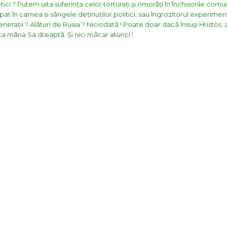
etici ? Putem uita suferința celor torturați și omorâți în închisorile com
t în carnea și sângele deținuților politici, sau îngrozitorul experiment
nerații ?
Alãturi de Rusia ? Niciodatã ! Poate doar dacã însuși Hristos
ta mâna Sa dreaptã. Și nici mãcar atunci !