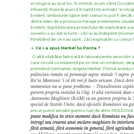
ecologice au avut loc. În schimb, acum când Occident
influențã, Rusia își aruncã în luptã toți activiștii “ecol
Evident, simbolurile luptei anti-cianuri nu pot fi decât
dintre lideri de a promova mesaje și elemente vizual
Evident, dupã blocarea proiectului de exploatare a auru
sovietici s-au dat la fund – cãci și-au îndeplinit (momen
întrebând de ce s-au oprit , cãci exploatãri cu cianuri ma
Ce i-a spus Merkel lui Ponta ?
O altã nãzbâtie fabricatã în laboratoarele serviciilor 
care circulã cu insistențã pe on-line-ul românesc,
desp
premierul Germaniei, Angela Merkel. Potrivit acestui m
politician român cã personaje supra-statale ºi supra-pol
Roºia Montanã ºi cã ele vor fi luate oricum. Dacã devin
momentan nu se pune problema – Transilvania capãtã î
guvern propriu instalat la Cluj. O altã variantã doar 
Autonome Maghiare (RAM) cu un guvern propriu la Tg
special de Statele Unite, dacã oficialii României nu gã
era un punct sensibil (pentru ruși) de atins: MOLDOVA. 
poate modifica în orice moment dacã România nu face c
întregi sau crearea unei enclave maghiare în interio
fãrã armatã, fãrã economie în general, fãrã agriculturã