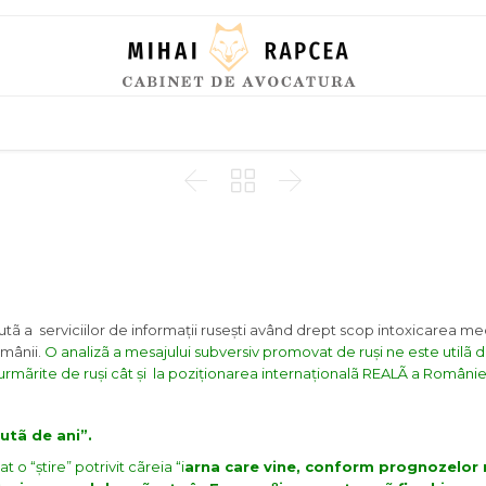
Skip
to
content



utã a serviciilor de informații rusești având drept scop intoxicarea
med
mânii.
O analizã a mesajului subversiv promovat de ruși ne este utilã
urmãrite de ruși cât și la poziționarea internaționalã REALÃ a României
utã de ani”.
uat
o “știre” potrivit cãreia “i
arna care vine, conform prognozelor