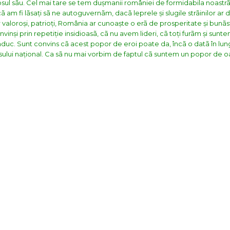
losul sãu. Cel mai tare se tem dușmanii româniei de formidabila noastr
m fi lãsați sã ne autoguvernãm, dacã leprele și slugile strãinilor ar 
 valoroși, patrioți, România ar cunoaște o erã de prosperitate și bunã
nvinși prin repetiție insidioasã, cã nu avem lideri, cã toți furãm și sun
uc. Sunt convins cã acest popor de eroi poate da, încã o datã în lunga
esului național. Ca sã nu mai vorbim de faptul cã suntem un popor de 