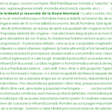
m și singuri, noi prin noi înșine, fãrã îmbrãțișarea mortalã a “valorilor
enesc, supravegherea totalã, moneda electronicã, cipurile, etc.).
– Lec
de Ardealul și resursele de la Roșia Montanã
. Cu alte cuvinte, ni
ce nu ar vrea însã Europa o Românie mare și stabilã, la hotarul sãu de e
. Ungaria este de 10 ori mai slãbitã economic decât România. Este lipsi
ât al României), iar starea de spirit a populației din Ungaria nu încli
Populația sãrãcitã din Ungaria – mai ales tinerii aleg sã plece la muncã
 spre deosebire de noi. În plus, în chestiunea fostelor teritorii austro
 ungureascã – în persoana sârbilor, care au și ei o populație maghiar
Vrãjeala cu statul oltenesc-țigãnesc (și harta aferentã) a fost lansatã p
povestea se baza în principal pe situația realã a concentrãrii unor clan
politicã țigãneascã, e cale lungã. Analizând polii politici ai acestei etni
influențã în București. La Sibiu regãsim o formã timidã și arhaicã de le
ã și a împãratului Iulian și… cam atât. Deci, doar o altã gogorițã. Țigani
ei nu formeazã o națiune, ci o etnie incapabilã sã trãiascã separat de g
itatea lor de a subzista singuri pe un anumit teritoriu, dependența l
nde trãiesc. Prin deschiderea granițelor cãtre Vest, presiunea etnicilo
rând cãtre vest, spre state și populații mai bogate.
– Lecția numãru
nii interesului românesc sunt mereu profund defetiste, minimizând pu
ximizând pe cât se poate importanța marilor puteri. În realitate națiu
utere de coeziune și influențã zonalã. Românii au scris pagini importante
 de a se stinge. Suntem o nație tânãrã prin izvorul nesecat de talente ș