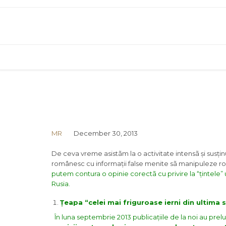
MR
December 30, 2013
De ceva vreme asistãm la o activitate intensã și susțin
românesc cu informații false menite sã manipuleze ro
putem contura o opinie corectã cu privire la “țintele” 
Rusia.
Țeapa “celei mai friguroase ierni din ultima s
În luna septembrie 2013 publicațiile de la noi au prel