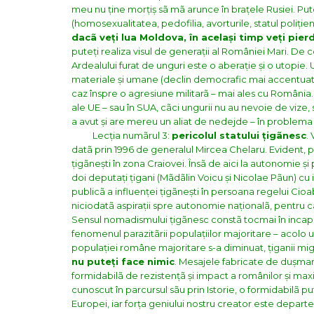
meu nu ține morțiș sã mã arunce în brațele Rusiei. Pute
(homosexualitatea, pedofilia, avorturile, statul poliți
dacã veți lua Moldova, în același timp veți pier
puteți realiza visul de generații al României Mari. De 
Ardealului furat de unguri este o aberație și o utopie
materiale și umane (declin democrafic mai accentuat dec
caz înspre o agresiune militarã – mai ales cu România. 
ale UE – sau în SUA, cãci ungurii nu au nevoie de vize,
a avut și are mereu un aliat de nedejde – în problema
Lecția numãrul 3:
pericolul statului țigãnesc
.
datã prin 1996 de generalul Mircea Chelaru
. Evident, 
țigãnești în zona Craiovei. Însã de aici la autonomie și 
doi deputați țigani (Mãdãlin Voicu și Nicolae Pãun) cu 
publicã a influenței țigãnești în persoana regelui Cioab
niciodatã aspirații spre autonomie naționalã, pentru cã 
Sensul nomadismului țigãnesc constã tocmai în incapac
fenomenul parazitãrii populațiilor majoritare – acolo u
populației române majoritare s-a diminuat, țiganii mig
nu puteți face nimic
. Mesajele fabricate de dușma
formidabilã de rezistențã și impact a românilor și ma
cunoscut în parcursul sãu prin Istorie, o formidabilã p
Europei, iar forța geniului nostru creator este departe