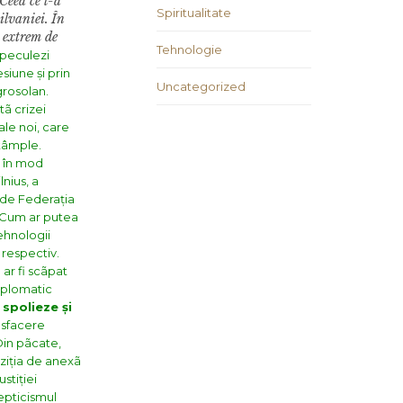
Ceea ce l-a
Spiritualitate
ilvaniei.
În
 extrem de
Tehnologie
speculezi
siune și prin
Uncategorized
grosolan.
tã crizei
ale noi, care
ntâmple.
ã în mod
nius, a
 de Federația
. Cum ar putea
ehnologii
 respectiv.
ar fi scãpat
diplomatic
 spolieze și
esfacere
Din pãcate,
oziția de anexã
stiției
epticismul