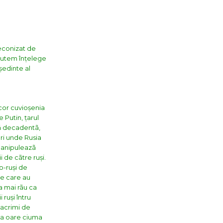
reconizat de
 putem înțelege
ședinte al
n cor cuvioșenia
 Putin, țarul
pã decadentã,
ri unde Rusia
 manipuleazã
i de cãtre ruși.
lo-ruși de
 pe care au
a mai rãu ca
 ruși întru
lacrimi de
ta oare ciuma