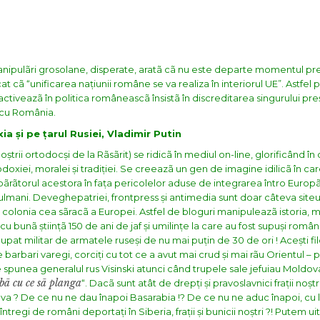
 manipulãri grosolane, disperate, aratã cã nu este departe momentul p
t cã “unificarea națiunii române se va realiza în interiorul UE”. Astfel
 activeazã în politica româneascã însistã în discreditarea singurului pre
 cu România.
a și pe țarul Rusiei, Vladimir Putin
noștrii ortodocși de la Rãsãrit) se ridicã în mediul on-line, glorificând î
doxiei, moralei și tradiției. Se creeazã un gen de imagine idilicã în care
apãrãtorul acestora în fața pericolelor aduse de integrarea întro Euro
ulmani.
Deveghepatriei, frontpress și antimedia sunt doar câteva siteu
 colonia cea sãracã a Europei.
Astfel de bloguri manipuleazã istoria,
cu bunã științã 150 de ani de jaf și umilințe la care au fost supuși români
ocupat militar de armatele ruseși de nu mai puțin de 30 de ori ! Acești fi
de barbari varegi, corciți cu tot ce a avut mai crud și mai rãu Orientul –
punea generalul rus Visinski atunci când trupele sale jefuiau Moldov
bã cu ce sã planga
“.
Dacã sunt atât de drepți și pravoslavnici frații noștrii
ova ? De ce nu ne dau înapoi Basarabia !? De ce nu ne aduc înapoi, cu 
tregi de români deportați în Siberia, frații și bunicii noștri ?!
Putem ui