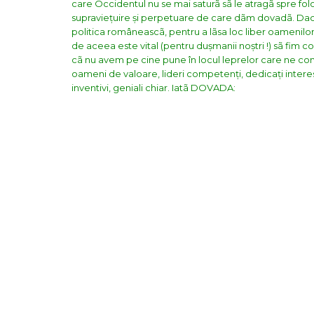
care Occidentul nu se mai saturã sã le atragã spre fo
supraviețuire și perpetuare de care dãm dovadã. Dacã a
politica româneascã, pentru a lãsa loc liber oamenilor
de aceea este vital (pentru dușmanii noștri !) sã fim co
cã nu avem pe cine pune în locul leprelor care ne cond
oameni de valoare, lideri competenți, dedicați inter
inventivi, geniali chiar. Iatã DOVADA: