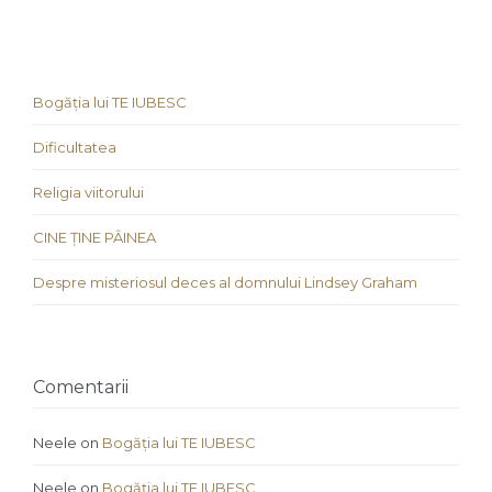
Bogăția lui TE IUBESC
Dificultatea
Religia viitorului
CINE ȚINE PÂINEA
Despre misteriosul deces al domnului Lindsey Graham
Comentarii
Neele
on
Bogăția lui TE IUBESC
Neele
on
Bogăția lui TE IUBESC