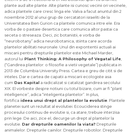
plante aud alte plante. Alte plante isi cunosc vecinii ori vecinele,
adica plantele care cresc linga ele. Valva a facut anuntul din 2
noiembrie 2012 al unui grup de cercatatori israeliti de la
Universitatea Ben Gurion ca plantele comunica intre ele. Era
vorba de o pastaie desertica care comunica altor pastai ca
seceta o streseaza. Deci, zic botanistii, e vorba de
“neurobotany” adica neurobotanica, stiinta care acorda
plantelor abilitati neuronale. Unul din expontentii actuali ai
miscarii pentru drepturile plantelor este Michael Marder,
autorul lui
Plant Thinking: A Philosophy of Vegatal Life
,
(“Gandirea plantelor: o filosofie a vietii vegetale”) publicata in
2013 de Columbia University Press. Cartea e greu de citit si de
inteles. Dar e cartea de capatii a miscarii ecologiste asa
cum
Das Kapital
a radicalizat si catalizat gandirea secolului
XIX. El vorbeste despre notiuni cu totul bizare, cum ar fi “plant
intelligence”, adica “inteligenta plantelor”. In plus,
fortifica
ideea unui drept al plantelor la evolutie
. Plantele
planetei sunt un rezultat al evolutiei. Ecouciderea stinge
procesului continuu de evolutie si, ca atare, trebuie interzisa
prin lege. De aici, zice el, decurge un drept al plantelor la
evolutie.
Dar drepturile oamenilor la viata?
Drepturile
animalelor. Drepturile cainilor. Drepturile robotilor. Drepturile