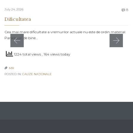
C
July 24, 2026
8

Dificultatea
Cea mai mare dificultate a vremurilor actuale nu este de ordin material.
Paradoxal, de bine…
1224 total views
, 164 views today
MR

POSTED IN:
CAUZE NAŢIONALE