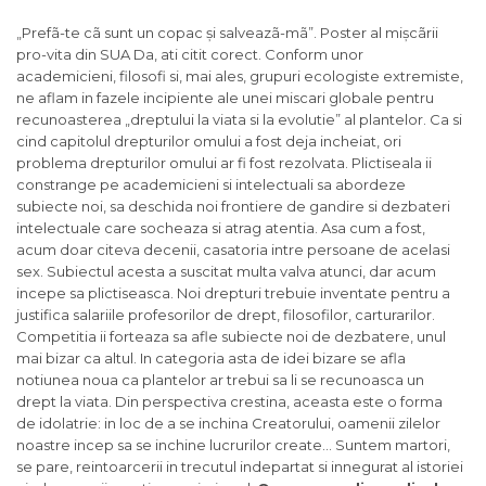
„Prefã-te cã sunt un copac și salveazã-mã”. Poster al mișcãrii
pro-vita din SUA Da, ati citit corect. Conform unor
academicieni, filosofi si, mai ales, grupuri ecologiste extremiste,
ne aflam in fazele incipiente ale unei miscari globale pentru
recunoasterea „dreptului la viata si la evolutie” al plantelor. Ca si
cind capitolul drepturilor omului a fost deja incheiat, ori
problema drepturilor omului ar fi fost rezolvata. Plictiseala ii
constrange pe academicieni si intelectuali sa abordeze
subiecte noi, sa deschida noi frontiere de gandire si dezbateri
intelectuale care socheaza si atrag atentia. Asa cum a fost,
acum doar citeva decenii, casatoria intre persoane de acelasi
sex. Subiectul acesta a suscitat multa valva atunci, dar acum
incepe sa plictiseasca. Noi drepturi trebuie inventate pentru a
justifica salariile profesorilor de drept, filosofilor, carturarilor.
Competitia ii forteaza sa afle subiecte noi de dezbatere, unul
mai bizar ca altul. In categoria asta de idei bizare se afla
notiunea noua ca plantelor ar trebui sa li se recunoasca un
drept la viata. Din perspectiva crestina, aceasta este o forma
de idolatrie: in loc de a se inchina Creatorului, oamenii zilelor
noastre incep sa se inchine lucrurilor create… Suntem martori,
se pare, reintoarcerii in trecutul indepartat si innegurat al istoriei