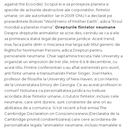
against the Ecocide). Scopul ei e sa protejeze planeta si
speciile de actiunile destructive ale corporatiilor, fiintelor
umane, ori ale autoritatilor. Iar in 2009 ONU l-a declarat pe
presedintele Boliviei “World Hero of Mother Earth”, adica “Eroul
mondial a planetei mama”.
Drepturile fiintelor neumane
Despre drepturile animalelor se scrie des, cerindu-se ca si ele
sa primeasca statut legal de persoane juridice. Acest trend,
insa, faca parte dintr-o miscarea mai larga sub titlul generic de
Rights for NonHuman Persons, adica Drepturi pentru
persoanele neumane. Chiar saptamina trecuta Yale University a
organizat un simpozion de trei zile, intre 6 si 8 decembrie, cu
acest titlu. Printre conferentiari s-au aflat extremistii pro-avort,
anti fiinte umane si transumanistii Peter Singer, Joel Marks,
profesor de filosofie la University of New Haven, si Lori Marino
de la Universitatea Emory din Georgia. Ce au acesti profesori in
comun? Notiunea ca personalitatea juridica nu trebuie
acordata doar fiintelor umane, ci tututor fiintelor, inclusiv cele
neumane, care simt durere, sunt constiente de sine ori au
abilitatea de a comunica. Si tot recent a fost emisa The
Cambridge Declaration on Consciencesness (Declaratia de la
Cambridge privind constientizarea) care cere acordarea de
personalitate legala “animalelor neumane, inclusiv mamalele si