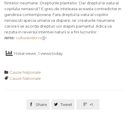
fiintelor neumane. Drepturile plantelor. Dar dreptul la viata al
copilului nenascut? E greu de inteleasa aceasta contradictie in
gandirea contemporana. Fara dreptul la viata al copiilor
nenascuti specia umana va dispare, iar creaturile neumane
carora li se acorda drepturi vor stapini pamantul. Adica va
rezulta in reversul intentiei naturii si a firii lucrurilor.
sursa:
culturavietii.ro
]]>
1 total views
, 1 views today
Category

Cauze Naţionale
Tags

Cauze Nationale

Share

Tweet

+1