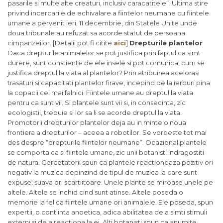
pasarile si multe alte creaturi, inclusiv caracatitele”. Ultima stire
privind incercarile de echivalare a fiintelor neumane cu fiintele
umane a pervenit ieri, 11 decembrie, din Statele Unite unde
doua tribunale au refuzat sa acorde statut de persoana
cimpanzeilor. [Detalii pot fi citite
aici
]
Drepturile plantelor
Daca drepturile animalelor se pot justifica prin faptul ca simt
durere, sunt constiente de ele insele si pot comunica, cum se
justifica dreptul la viata al plantelor? Prin atribuirea acelorasi
trasaturi si capacitati plantelor firave, incepind de la ierburi pina
la copacii cei mai falnici. Fiintele umane au dreptul la viata
pentru ca sunt vii. Si plantele sunt vii si, in consecinta, zic
ecologistii, trebuie si lor sa li se acorde dreptul la viata.
Promotorii drepturilor plantelor deja au in minte o noua
frontiera a drepturilor – aceea a robotilor. Se vorbeste tot mai
des despre “drepturile fiintelor neumane”. Ocazional plantele
se comporta ca si fiintele umane, zic unii botanisti indragostiti
de natura. Cercetatorii spun ca plantele reactioneaza pozitiv ori
negativ la muzica depinzind de tipul de muzica la care sunt
expuse: suava ori scartiitoare. Unele plante se miroase unele pe
altele. Altele se inchid cind sunt atinse. Altele poseda o
memorie la fel ca fiintele umane ori animalele. Ele poseda, spun
expertii, o contiinta anoetica, adica abilitatea de a simti stimuli
externi si de a reactiona la ei. Alti botanisti spun ca anumite