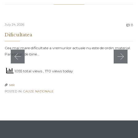
C
July 24, 2026
8

Dificultatea
Cea mai mare dificultate a vremurilor actuale nu este de ordin material.
Paradoxal, de bine…
1055 total views
, 170 views today
MR

POSTED IN:
CAUZE NAŢIONALE