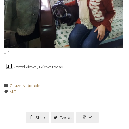
]]>
2 total views
, 1 views today
Category

Cauze Naţionale
Tags

M.R.

Share

Tweet

+1