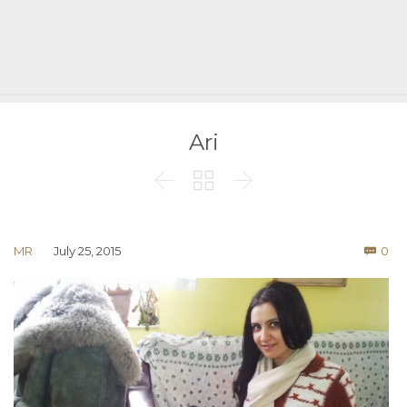
Ari



Co
MR
July 25, 2015
0
