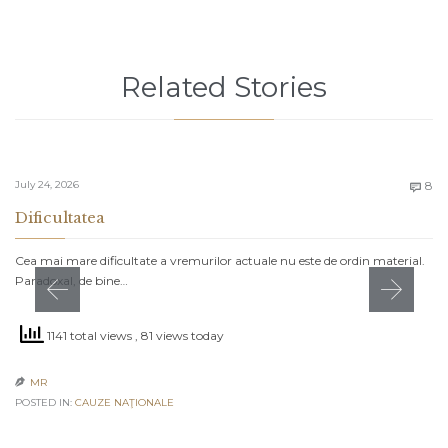
Related Stories
C
July 24, 2026
8

Dificultatea
Cea mai mare dificultate a vremurilor actuale nu este de ordin material.
Paradoxal, de bine…
1141 total views
, 81 views today
MR

POSTED IN:
CAUZE NAŢIONALE