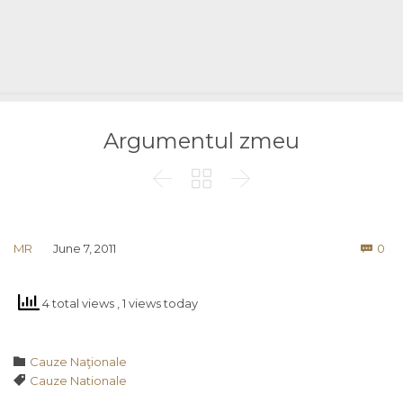
Argumentul zmeu



Co
MR
June 7, 2011
0

4 total views
, 1 views today
Category

Cauze Naţionale
Tags

Cauze Nationale