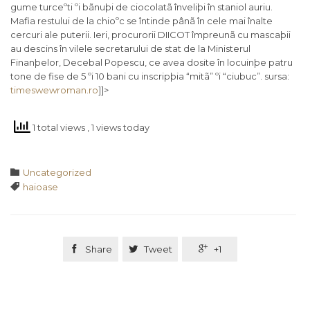
gume turceºti ºi bãnuþi de ciocolatã înveliþi în staniol auriu.
Mafia restului de la chioºc se întinde pânã în cele mai înalte
cercuri ale puterii. Ieri, procurorii DIICOT împreunã cu mascaþii
au descins în vilele secretarului de stat de la Ministerul
Finanþelor, Decebal Popescu, ce avea dosite în locuinþe patru
tone de fise de 5 ºi 10 bani cu inscripþia “mitã” ºi “ciubuc”. sursa:
timeswewroman.ro
]]>
1 total views
, 1 views today
Category

Uncategorized
Tags

haioase

Share

Tweet

+1