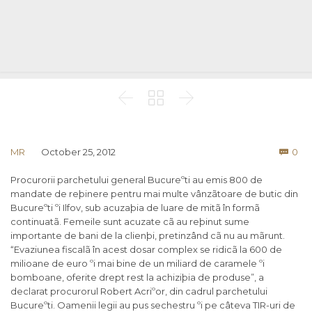



Co
MR
October 25, 2012
0

Procurorii parchetului general Bucureºti au emis 800 de
mandate de reþinere pentru mai multe vânzãtoare de butic din
Bucureºti ºi Ilfov, sub acuzaþia de luare de mitã în formã
continuatã. Femeile sunt acuzate cã au reþinut sume
importante de bani de la clienþi, pretinzând cã nu au mãrunt.
“Evaziunea fiscalã în acest dosar complex se ridicã la 600 de
milioane de euro ºi mai bine de un miliard de caramele ºi
bomboane, oferite drept rest la achiziþia de produse”, a
declarat procurorul Robert Acriºor, din cadrul parchetului
Bucureºti. Oamenii legii au pus sechestru ºi pe câteva TIR-uri de