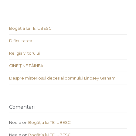
Bogăția lui TE IUBESC
Dificultatea
Religia viitorului
CINE ȚINE PÂINEA
Despre misteriosul deces al domnului Lindsey Graham
Comentarii
Neele
on
Bogăția lui TE IUBESC
Neele
on
Bogăția lui TE IUBESC