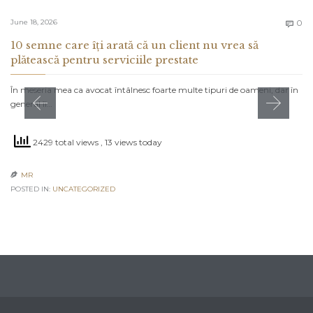
C
June 18, 2026
0

10 semne care îți arată că un client nu vrea să
plătească pentru serviciile prestate
În meseria mea ca avocat întâlnesc foarte multe tipuri de oameni, dar în
general îi…
2429 total views
, 13 views today
MR

POSTED IN:
UNCATEGORIZED