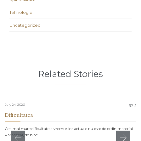
Tehnologie
Uncategorized
Related Stories
C
July 24, 2026
8

Dificultatea
Cea mai mare dificultate a vremurilor actuale nu este de ordin material.
Paradoxal, de bine…