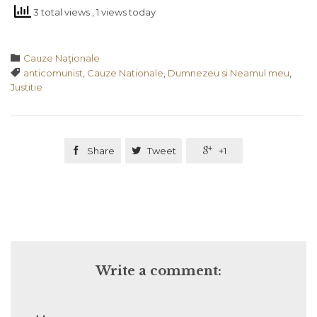
3 total views
, 1 views today
Category

Cauze Naţionale
Tags

anticomunist
,
Cauze Nationale
,
Dumnezeu si Neamul meu
,
Justitie

Share

Tweet

+1
Write a comment: