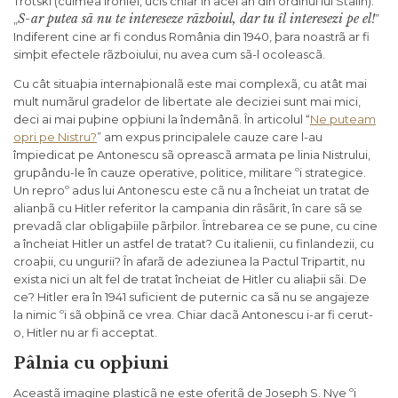
Trotski (culmea ironiei, ucis chiar în acel an din ordinul lui Stalin):
S-ar putea sã nu te intereseze rãzboiul, dar tu îl interesezi pe el!
„
”
Indiferent cine ar fi condus România din 1940, þara noastrã ar fi
simþit efectele rãzboiului, nu avea cum sã-l ocoleascã.
Cu cât situaþia internaþionalã este mai complexã, cu atât mai
mult numãrul gradelor de libertate ale deciziei sunt mai mici,
deci ai mai puþine opþiuni la îndemânã. În articolul “
Ne puteam
opri pe Nistru?
” am expus principalele cauze care l-au
împiedicat pe Antonescu sã opreascã armata pe linia Nistrului,
grupându-le în cauze operative, politice, militare ºi strategice.
Un reproº adus lui Antonescu este cã nu a încheiat un tratat de
alianþã cu Hitler referitor la campania din rãsãrit, în care sã se
prevadã clar obligaþiile pãrþilor. Întrebarea ce se pune, cu cine
a încheiat Hitler un astfel de tratat? Cu italienii, cu finlandezii, cu
croaþii, cu ungurii? În afarã de adeziunea la Pactul Tripartit, nu
exista nici un alt fel de tratat încheiat de Hitler cu aliaþii sãi. De
ce? Hitler era în 1941 suficient de puternic ca sã nu se angajeze
la nimic ºi sã obþinã ce vrea. Chiar dacã Antonescu i-ar fi cerut-
o, Hitler nu ar fi acceptat.
Pâlnia cu opþiuni
Aceastã imagine plasticã ne este oferitã de Joseph S. Nye ºi