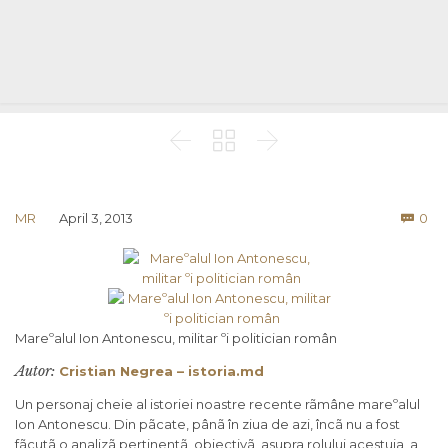



Co
MR
April 3, 2013
0

Mareºalul Ion Antonescu, militar ºi politician român
Autor:
Cristian Negrea – istoria.md
Un personaj cheie al istoriei noastre recente rãmâne mareºalul
Ion Antonescu. Din pãcate, pânã în ziua de azi, încã nu a fost
fãcutã o analizã pertinentã, obiectivã, asupra rolului acestuia, a