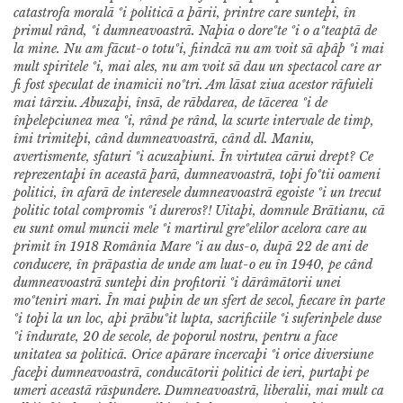
catastrofa moralã ºi politicã a þãrii, printre care sunteþi, în
primul rând, ºi dumneavoastrã. Naþia o doreºte ºi o aºteaptã de
la mine. Nu am fãcut-o totuºi, fiindcã nu am voit sã aþâþ ºi mai
mult spiritele ºi, mai ales, nu am voit sã dau un spectacol care ar
fi fost speculat de inamicii noºtri.
Am lãsat ziua acestor rãfuieli
mai târziu. Abuzaþi, însã, de rãbdarea, de tãcerea ºi de
înþelepciunea mea ºi, rând pe rând, la scurte intervale de timp,
îmi trimiteþi, când dumneavoastrã, când dl. Maniu,
avertismente, sfaturi ºi acuzaþiuni. În virtutea cãrui drept? Ce
reprezentaþi în aceastã þarã, dumneavoastrã, toþi foºtii oameni
politici, în afarã de interesele dumneavoastrã egoiste ºi un trecut
politic total compromis ºi dureros?! Uitaþi, domnule Brãtianu, cã
eu sunt omul muncii mele ºi martirul greºelilor acelora care au
primit în 1918 România Mare ºi au dus-o, dupã 22 de ani de
conducere, în prãpastia de unde am luat-o eu în 1940, pe când
dumneavoastrã sunteþi din profitorii ºi dãrâmãtorii unei
moºteniri mari. În mai puþin de un sfert de secol, fiecare în parte
ºi toþi la un loc, aþi prãbuºit lupta, sacrificiile ºi suferinþele duse
ºi îndurate, 20 de secole, de poporul nostru, pentru a face
unitatea sa politicã. Orice apãrare încercaþi ºi orice diversiune
faceþi dumneavoastrã, conducãtorii politici de ieri, purtaþi pe
umeri aceastã rãspundere.
Dumneavoastrã, liberalii, mai mult ca