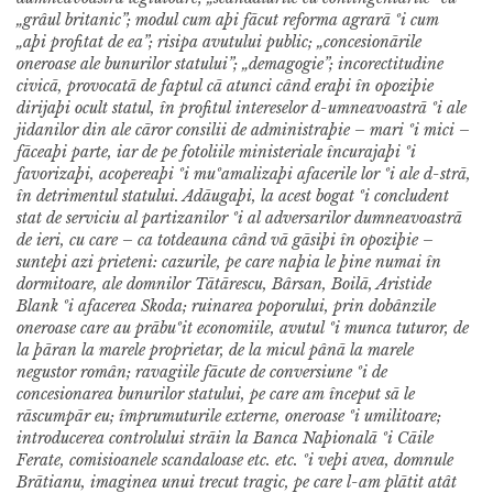
„grâul britanic”; modul cum aþi fãcut reforma agrarã ºi cum
„aþi profitat de ea”; risipa avutului public; „concesionãrile
oneroase ale bunurilor statului”; „demagogie”; incorectitudine
civicã, provocatã de faptul cã atunci când eraþi în opoziþie
dirijaþi ocult statul, în profitul intereselor d-umneavoastrã ºi ale
jidanilor din ale cãror consilii de administraþie – mari ºi mici –
fãceaþi parte, iar de pe fotoliile ministeriale încurajaþi ºi
favorizaþi, acopereaþi ºi muºamalizaþi afacerile lor ºi ale d-strã,
în detrimentul statului.
Adãugaþi, la acest bogat ºi concludent
stat de serviciu al partizanilor ºi al adversarilor dumneavoastrã
de ieri, cu care – ca totdeauna când vã gãsiþi în opoziþie –
sunteþi azi prieteni: cazurile, pe care naþia le þine numai în
dormitoare, ale domnilor Tãtãrescu, Bârsan, Boilã, Aristide
Blank ºi afacerea Skoda; ruinarea poporului, prin dobânzile
oneroase care au prãbuºit economiile, avutul ºi munca tuturor, de
la þãran la marele proprietar, de la micul pânã la marele
negustor român; ravagiile fãcute de conversiune ºi de
concesionarea bunurilor statului, pe care am început sã le
rãscumpãr eu; împrumuturile externe, oneroase ºi umilitoare;
introducerea controlului strãin la Banca Naþionalã ºi Cãile
Ferate, comisioanele scandaloase etc. etc. ºi veþi avea, domnule
Brãtianu, imaginea unui trecut tragic, pe care l-am plãtit atât