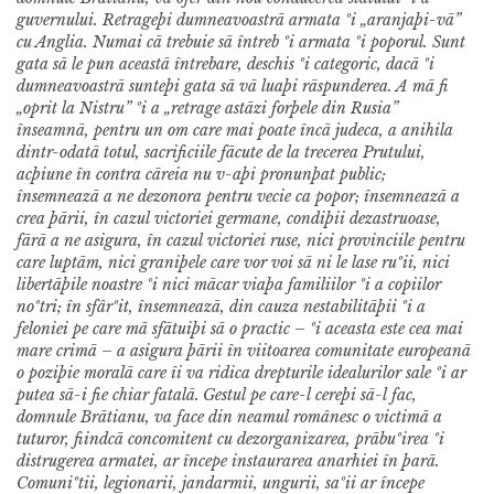
guvernului. Retrageþi dumneavoastrã armata ºi „aranjaþi-vã”
cu Anglia. Numai cã trebuie sã întreb ºi armata ºi poporul. Sunt
gata sã le pun aceastã întrebare, deschis ºi categoric, dacã ºi
dumneavoastrã sunteþi gata sã vã luaþi rãspunderea. A mã fi
„oprit la Nistru” ºi a „retrage astãzi forþele din Rusia”
înseamnã, pentru un om care mai poate încã judeca, a anihila
dintr-odatã totul, sacrificiile fãcute de la trecerea Prutului,
acþiune în contra cãreia nu v-aþi pronunþat public;
însemneazã a ne dezonora pentru vecie ca popor; însemneazã a
crea þãrii, în cazul victoriei germane, condiþii dezastruoase,
fãrã a ne asigura, în cazul victoriei ruse, nici provinciile pentru
care luptãm, nici graniþele care vor voi sã ni le lase ruºii, nici
libertãþile noastre ºi nici mãcar viaþa familiilor ºi a copiilor
noºtri; în sfârºit, însemneazã, din cauza nestabilitãþii ºi a
feloniei pe care mã sfãtuiþi sã o practic – ºi aceasta este cea mai
mare crimã – a asigura þãrii în viitoarea comunitate europeanã
o poziþie moralã care îi va ridica drepturile idealurilor sale ºi ar
putea sã-i fie chiar fatalã.
Gestul pe care-l cereþi sã-l fac,
domnule Brãtianu, va face din neamul românesc o victimã a
tuturor, fiindcã concomitent cu dezorganizarea, prãbuºirea ºi
distrugerea armatei, ar începe instaurarea anarhiei în þarã.
Comuniºtii, legionarii, jandarmii, ungurii, saºii ar începe