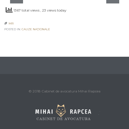
1367 total views
, 23 views today
MR

POSTED IN:
CAUZE NAŢIONALE
© 2018 Cabinet de avocatura Mihai Rapcea