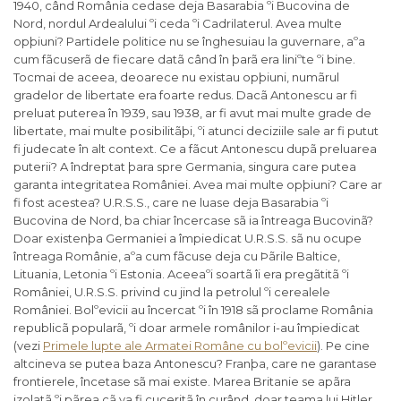
1940, când România cedase deja Basarabia ºi Bucovina de
Nord, nordul Ardealului ºi ceda ºi Cadrilaterul. Avea multe
opþiuni? Partidele politice nu se înghesuiau la guvernare, aºa
cum fãcuserã de fiecare datã când în þarã era liniºte ºi bine.
Tocmai de aceea, deoarece nu existau opþiuni, numãrul
gradelor de libertate era foarte redus. Dacã Antonescu ar fi
preluat puterea în 1939, sau 1938, ar fi avut mai multe grade de
libertate, mai multe posibilitãþi, ºi atunci deciziile sale ar fi putut
fi judecate în alt context. Ce a fãcut Antonescu dupã preluarea
puterii? A îndreptat þara spre Germania, singura care putea
garanta integritatea României. Avea mai multe opþiuni? Care ar
fi fost acestea? U.R.S.S., care ne luase deja Basarabia ºi
Bucovina de Nord, ba chiar încercase sã ia întreaga Bucovinã?
Doar existenþa Germaniei a împiedicat U.R.S.S. sã nu ocupe
întreaga Românie, aºa cum fãcuse deja cu Þãrile Baltice,
Lituania, Letonia ºi Estonia. Aceeaºi soartã îi era pregãtitã ºi
României, U.R.S.S. privind cu jind la petrolul ºi cerealele
României. Bolºevicii au încercat ºi în 1918 sã proclame România
republicã popularã, ºi doar armele românilor i-au împiedicat
(vezi
Primele lupte ale Armatei Române cu bolºevicii
). Pe cine
altcineva se putea baza Antonescu? Franþa, care ne garantase
frontierele, încetase sã mai existe. Marea Britanie se apãra
izolatã ºi pãrea cã va fi cuceritã în curând, doar teama lui Hitler