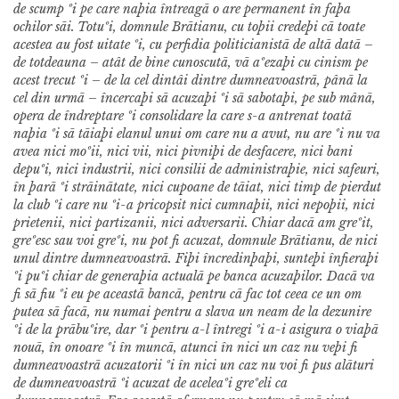
de scump ºi pe care naþia întreagã o are permanent în faþa
ochilor sãi.
Totuºi, domnule Brãtianu, cu toþii credeþi cã toate
acestea au fost uitate ºi, cu perfidia politicianistã de altã datã –
de totdeauna – atât de bine cunoscutã, vã aºezaþi cu cinism pe
acest trecut ºi – de la cel dintâi dintre dumneavoastrã, pânã la
cel din urmã – încercaþi sã acuzaþi ºi sã sabotaþi, pe sub mânã,
opera de îndreptare ºi consolidare la care s-a antrenat toatã
naþia ºi sã tãiaþi elanul unui om care nu a avut, nu are ºi nu va
avea nici moºii, nici vii, nici pivniþi de desfacere, nici bani
depuºi, nici industrii, nici consilii de administraþie, nici safeuri,
în þarã ºi strãinãtate, nici cupoane de tãiat, nici timp de pierdut
la club ºi care nu ºi-a pricopsit nici cumnaþii, nici nepoþii, nici
prietenii, nici partizanii, nici adversarii.
Chiar dacã am greºit,
greºesc sau voi greºi, nu pot fi acuzat, domnule Brãtianu, de nici
unul dintre dumneavoastrã. Fiþi încredinþaþi, sunteþi înfieraþi
ºi puºi chiar de generaþia actualã pe banca acuzaþilor. Dacã va
fi sã fiu ºi eu pe aceastã bancã, pentru cã fac tot ceea ce un om
putea sã facã, nu numai pentru a slava un neam de la dezunire
ºi de la prãbuºire, dar ºi pentru a-l întregi ºi a-i asigura o viaþã
nouã, în onoare ºi în muncã, atunci în nici un caz nu veþi fi
dumneavoastrã acuzatorii ºi în nici un caz nu voi fi pus alãturi
de dumneavoastrã ºi acuzat de aceleaºi greºeli ca