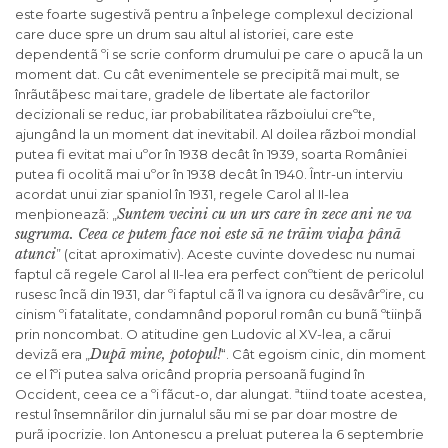
este foarte sugestivã pentru a înþelege complexul decizional
care duce spre un drum sau altul al istoriei, care este
dependentã ºi se scrie conform drumului pe care o apucã la un
moment dat. Cu cât evenimentele se precipitã mai mult, se
înrãutãþesc mai tare, gradele de libertate ale factorilor
decizionali se reduc, iar probabilitatea rãzboiului creºte,
ajungând la un moment dat inevitabil. Al doilea rãzboi mondial
putea fi evitat mai uºor în 1938 decât în 1939, soarta României
putea fi ocolitã mai uºor în 1938 decât în 1940. Într-un interviu
acordat unui ziar spaniol în 1931, regele Carol al II-lea
Suntem vecini cu un urs care în zece ani ne va
menþioneazã: „
sugruma. Ceea ce putem face noi este sã ne trãim viaþa pânã
atunci
” (citat aproximativ). Aceste cuvinte dovedesc nu numai
faptul cã regele Carol al II-lea era perfect conºtient de pericolul
rusesc încã din 1931, dar ºi faptul cã îl va ignora cu desãvârºire, cu
cinism ºi fatalitate, condamnând poporul român cu bunã ºtiinþã
prin noncombat. O atitudine gen Ludovic al XV-lea, a cãrui
Dupã mine, potopul!
devizã era „
“. Cât egoism cinic, din moment
ce el îºi putea salva oricând propria persoanã fugind în
Occident, ceea ce a ºi fãcut-o, dar alungat. ªtiind toate acestea,
restul însemnãrilor din jurnalul sãu mi se par doar mostre de
purã ipocrizie. Ion Antonescu a preluat puterea la 6 septembrie