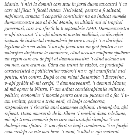
Maniu, ºi nici la domnii care stau în jurul dumneavoastrã ºi cu
care aþi fãcut ºi faceþi sistem. Niciodatã, pentru a fi salvatã,
naþiunea, armata ºi corpurile constituite nu au indicat numele
dumneavoastrã sau al d-lui Maniu, în ultimii ani ai tragicei
guvernãri, care s-a sfârºit la 6 septembrie 1940. Dumneavoastrã
v-aþi strecurat ºi v-aþi alãturat acestei mulþimi, cu discreþia
impusã de instinctul rãspunderii pe care o aveþi ºi a dorinþei
legitime de a vã salva ºi nu aþi fãcut nici un gest pentru a vã
valorifica drepturile la conducere, când aceastã mulþime spulberã
un regim care era de fapt al dumneavoastrã ºi când aclama un
om nou, care eram eu.
Când am intrat în rãzboi, cu prudenþã
caracteristicã a politicienilor valoroºi nu v-aþi manifestat nici
pentru, nici contra. Dupã ce am reluat Basarabia ºi Bucovina ,
v-aþi grãbit sã-mi cereþi, ºi dumneavoastrã, ºi domnul Maniu,
sã mã opresc la Nistru. V-am arãtat consideraþiunile militare,
politice, economice ºi morale pentru care nu puteam sã o fac ºi v-
am invitat, pentru a treia oarã, sã luaþi conducerea,
rãspunderea ºi riscurile unei asemenea acþiuni. Bineînþeles, aþi
refuzat. Dupã omorurile de la Jilava ºi imediat dupã rebeliune,
mi-aþi trimis memorii prin care îmi arãtaþi situaþia ºi-mi
dãdeaþi noi sfaturi. V-am oferit sã luaþi conducerea ºi sã faceþi
cum credeþi cã este mai bine. ªi unul, ºi altul v-aþi scuturat.