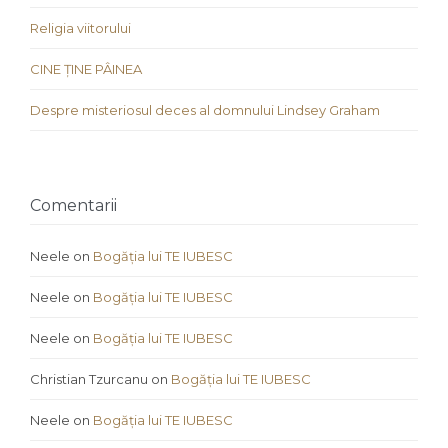
Religia viitorului
CINE ȚINE PÂINEA
Despre misteriosul deces al domnului Lindsey Graham
Comentarii
Neele
on
Bogăția lui TE IUBESC
Neele
on
Bogăția lui TE IUBESC
Neele
on
Bogăția lui TE IUBESC
Christian Tzurcanu
on
Bogăția lui TE IUBESC
Neele
on
Bogăția lui TE IUBESC