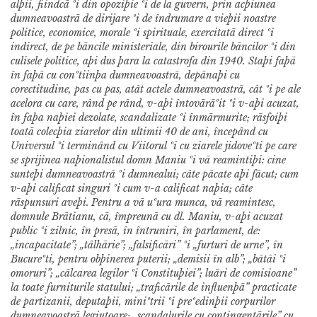
alþii, fiindcã ºi din opoziþie ºi de la guvern, prin acþiunea
dumneavoastrã de dirijare ºi de îndrumare a vieþii noastre
politice, economice, morale ºi spirituale, exercitatã direct ºi
indirect, de pe bãncile ministeriale, din birourile bãncilor ºi din
culisele politice, aþi dus þara la catastrofa din 1940. Staþi faþã
în faþã cu conºtiinþa dumneavoastrã, depãnaþi cu
corectitudine, pas cu pas, atât actele dumneavoastrã, cât ºi pe ale
acelora cu care, rând pe rând, v-aþi întovãrãºit ºi v-aþi acuzat,
în faþa naþiei dezolate, scandalizate ºi înmãrmurite; rãsfoiþi
toatã colecþia ziarelor din ultimii 40 de ani, începând cu
Universul ºi terminând cu Viitorul ºi cu ziarele jidoveºti pe care
se sprijinea naþionalistul domn Maniu ºi vã reamintiþi: cine
sunteþi dumneavoastrã ºi dumnealui; câte pãcate aþi fãcut; cum
v-aþi calificat singuri ºi cum v-a calificat naþia; câte
rãspunsuri aveþi.
Pentru a vã uºura munca, vã reamintesc,
domnule Brãtianu, cã, împreunã cu dl. Maniu, v-aþi acuzat
public ºi zilnic, în presã, în întruniri, în parlament, de:
„incapacitate”; „tâlhãrie”; „falsificãri” ºi „furturi de urne”, în
Bucureºti, pentru obþinerea puterii; „demisii în alb”; „bãtãi ºi
omoruri”; „cãlcarea legilor ºi Constituþiei”; luãri de comisioane”
la toate furniturile statului; „traficãrile de influenþã” practicate
de partizanii, deputaþii, miniºtrii ºi preºedinþii corpurilor
dumneavoastrã legiutoare; „scandalurile cu contingentãrile” cu