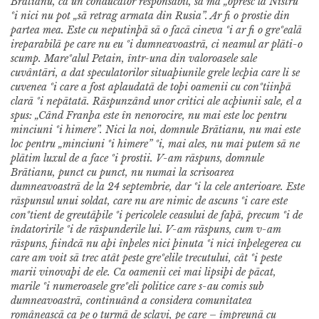
Brãtianu, ca un conducãtor responsabil, sã mã „opresc la Nistru”
ºi nici nu pot „sã retrag armata din Rusia”.
Ar fi o prostie din
partea mea. Este cu neputinþã sã o facã cineva ºi ar fi o greºealã
ireparabilã pe care nu eu ºi dumneavoastrã, ci neamul ar plãti-o
scump. Mareºalul Petain, într-una din valoroasele sale
cuvântãri, a dat speculatorilor situaþiunile grele lecþia care li se
cuvenea ºi care a fost aplaudatã de toþi oamenii cu conºtiinþã
clarã ºi nepãtatã. Rãspunzând unor critici ale acþiunii sale, el a
spus: „Când Franþa este în nenorocire, nu mai este loc pentru
minciuni ºi himere”. Nici la noi, domnule Brãtianu, nu mai este
loc pentru „minciuni ºi himere” ºi, mai ales, nu mai putem sã ne
plãtim luxul de a face ºi prostii. V-am rãspuns, domnule
Brãtianu, punct cu punct, nu numai la scrisoarea
dumneavoastrã de la 24 septembrie, dar ºi la cele anterioare. Este
rãspunsul unui soldat, care nu are nimic de ascuns ºi care este
conºtient de greutãþile ºi pericolele ceasului de faþã, precum ºi de
îndatoririle ºi de rãspunderile lui.
V-am rãspuns, cum v-am
rãspuns, fiindcã nu aþi înþeles nici þinuta ºi nici înþelegerea cu
care am voit sã trec atât peste greºelile trecutului, cât ºi peste
marii vinovaþi de ele. Ca oamenii cei mai lipsiþi de pãcat,
marile ºi numeroasele greºeli politice care s-au comis sub
dumneavoastrã, continuând a considera comunitatea
româneascã ca pe o turmã de sclavi, pe care – împreunã cu