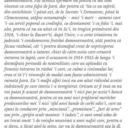
dumneavoastrã.
Fac aceastã afirmare nu pentru cã mã simt
vinovat cu ceva faþã de þarã, dar pentru cã ºtiu ce au suferit,
din antichitate ºi pânã azi, de la Socrate ºi Demostene, pânã la
Clemenceanu, atâþia nenumãraþi – mici ºi mari – oameni care
ºi-au servit poporul cu credinþã, cu devotament ºi cu folos ºi, mai
ales, pentru cã nu au uitat cã în Iaºi, în tragica primãvarã din
1918, ºi chiar la Bucureºti, dupã Unire, s-a cerut trimiterea în
judecatã ºi condamnarea fratelui dumneavoastrã, atât pentru cã
fãcuse rãzboiul, cât ºi pentru dezmãþul creat de nepriceperea
dumneavoastrã a tuturor, chiar de cãtre aceia care ceruserã
intrarea în luptã; care îl acuzaserã în 1914-1915 de lunga ºi
dezmãþata perioadã de neutralitate; care au aplaudat cu
frenezie intrarea în rãzboi ºi care, ca culme a cinismului lor,
erau ei înºiºi vinovaþi de modul cum fusese administratã ºi
ruinatã þara. Eu ºi mulþi alþii încã nu am uitat ridicolul acestei
îndrãzneli pe care istoria l-a înregistrat.
Oricum ar fi însã eu nu
voi putea fi acuzat de dumneavoastrã ºi nici pus pe aceiaºi bancã
cu dumneavoastrã, pentru cã nu sunt nici profitorul meritelor
predecesorilor mei ºi nici ºeful unei bande de corbi odioºi, care au
ajuns la conducere prin „minciunã”, „promisiuni”, „furt de urne”
sau prin „sprijin ocult masonic ºi iudaic”, ci sunt omul adus de
un trecut onest ºi de voinþa unanimã a unei naþii care, pentru a
se slava, a fãcut apel la mine, iar nu la dumneavoastrã sau la dl.