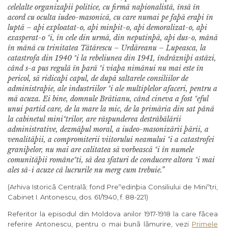
celelalte organizaþii politice, cu firmã naþionalistã, însã în
acord cu oculta iudeo-masonicã, cu care numai pe faþã eraþi în
luptã – aþi exploatat-o, aþi minþit-o, aþi demoralizat-o, aþi
exasperat-o ºi, în cele din urmã, din neputinþã, aþi dus-o, mânã
în mânã cu trinitatea Tãtãrescu – Urdãreanu – Lupeasca, la
catastrofa din 1940 ºi la rebeliunea din 1941, îndrãzniþi astãzi,
când s-a pus regulã în þarã ºi viaþa nimãnui nu mai este în
pericol, sã ridicaþi capul, de dupã saltarele consiliilor de
administraþie, ale industriilor ºi ale multiplelor afaceri, pentru a
mã acuza. Ei bine, domnule Brãtianu, când cineva a fost ºeful
unui partid care, de la mare la mic, de la primãria din sat pânã
la cabinetul miniºtrilor, are rãspunderea destrãbãlãrii
administrative, dezmãþul moral, a iudeo-masonizãrii þãrii, a
venalitãþii, a compromiterii viitorului neamului ºi a catastrofei
graniþelor, nu mai are calitatea sã vorbeascã ºi în numele
comunitãþii româneºti, sã dea sfaturi de conducere altora ºi mai
ales sã-i acuze cã lucrurile nu merg cum trebuie.”
(Arhiva Istoricã Centralã; fond Preºedinþia Consiliului de Miniºtri,
Cabinet I. Antonescu, dos. 61/1940, f. 88-221)
Referitor la episodul din Moldova anilor 1917-1918 la care fãcea
referire Antonescu, pentru o mai bunã lãmurire, vezi
Primele