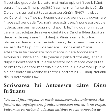
fi avut alte grade de libertate, mai multe opþiuni ºi posibilitãþi,
þara ar fi putut fi mai pregãtitã ºi cu mai mari ºanse de izbândã.
De ce nu s-au realizat toate acestea pânã în 1940? Întrebaþi-l
pe Carol al II-lea ºi pe politicienii care s-au perindat la guvernare
în aceastã perioadã. Tocmai în aceastã idee, Antonescu trebuie
judecat prin prisma opþiunilor disponibile, ºi nu doar prin faptul
cã el a fost soluþia de salvare cãutatã de Carol al II-lea dupã un
deceniu de nepãsare ºi indolenþã. Pânã la urmã, toþi l-au
blamat sau l-au aclamat pe Antonescu, dar nimeni nu s-a obosit
sã-i asculte ºi lui punctul de vedere. Fiindcã existã ºi mai
aºteaptã sã fie cercetate documente în care Antonescu îºi
expune ºi justificã acþiunile (mãcar o parte dintre ele), iar abia
dupã cunoaºterea ºi studierea acestor documente vom putea
sã emitem judecãþi imparþiale ºi obiective. Ca exemplu, public
aici scrisoarea lui Antonescu cãtre Constantin I.C. (Dinu) Brãtianu
din 29 octombrie 1942.
Scrisoarea lui Antonescu cãtre Dinu
Brãtianu
“Am lãsat fãrã rãspuns scrisorile dumneavoastrã anterioare. Am
fãcut-o din înþelepciune, fiindcã urmãream unirea, ºi nu vrajba.
Puteam sã vã rãspund, aducând justiþiei pe toþi vinovaþii de