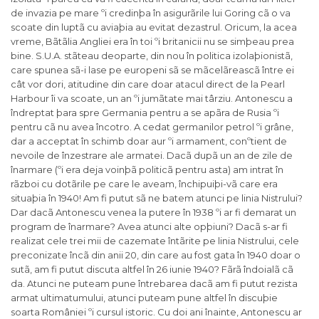
de invazia pe mare ºi credinþa în asigurãrile lui Goring cã o va
scoate din luptã cu aviaþia au evitat dezastrul. Oricum, la acea
vreme, Bãtãlia Angliei era în toi ºi britanicii nu se simþeau prea
bine. S.U.A. stãteau deoparte, din nou în politica izolaþionistã,
care spunea sã-i lase pe europeni sã se mãcelãreascã între ei
cât vor dori, atitudine din care doar atacul direct de la Pearl
Harbour îi va scoate, un an ºi jumãtate mai târziu. Antonescu a
îndreptat þara spre Germania pentru a se apãra de Rusia ºi
pentru cã nu avea încotro. A cedat germanilor petrol ºi grâne,
dar a acceptat în schimb doar aur ºi armament, conºtient de
nevoile de înzestrare ale armatei. Dacã dupã un an de zile de
înarmare (ºi era deja voinþã politicã pentru asta) am intrat în
rãzboi cu dotãrile pe care le aveam, închipuiþi-vã care era
situaþia în 1940! Am fi putut sã ne batem atunci pe linia Nistrului?
Dar dacã Antonescu venea la putere în 1938 ºi ar fi demarat un
program de înarmare? Avea atunci alte opþiuni? Dacã s-ar fi
realizat cele trei mii de cazemate întãrite pe linia Nistrului, cele
preconizate încã din anii 20, din care au fost gata în 1940 doar o
sutã, am fi putut discuta altfel în 26 iunie 1940? Fãrã îndoialã cã
da. Atunci ne puteam pune întrebarea dacã am fi putut rezista
armat ultimatumului, atunci puteam pune altfel în discuþie
soarta României ºi cursul istoric. Cu doi ani înainte, Antonescu ar