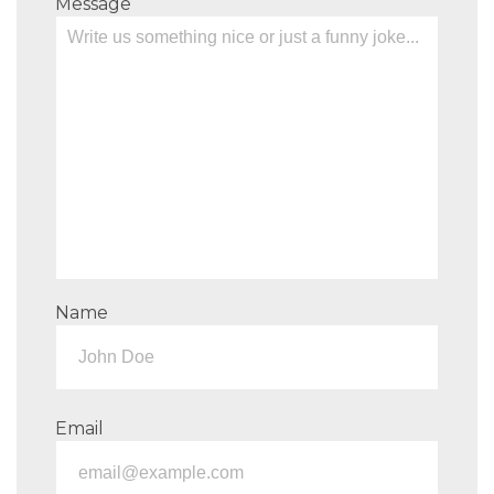
Message
Name
Email