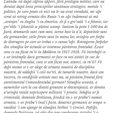
Luându-vã dupã câþiva ofiþeri, fãrã prestigiu militar, care au
deraiat dupã linia principiilor sãnãtoase strategice, morale ºi
politice, pe care poate cã nici nu le-au avut vreodatã, mi-aþi
cerut sã retrag armata din Rusia ºi m-aþi îndemnat sã mã
„aranjez” cu Anglia ºi cu America.
Ar fi o greºealã ºi o felonie, iar
greºelile ºi feloniile se plãtesc scump. Suntem la peste 1 500 km de
þarã, drumurile sunt cum sunt, iarna bate la uºã, depozitele sunt
ale germanilor, cãile ferate sunt în mâna lor, aviaþia are forþa
de distrugere pe care ar trebui s-o cunoaºteþi. Retragerea forþelor
din situaþia lor actualã ar însemna pãrãsirea frontului. Exact
ceea ce au fãcut ruºii în Moldova în 1917-1918. Vã întrebaþi ce
s-ar întâmpla dacã germanii ar face cu noi astãzi în caz de
pãrãsirea frontului, ceea ce am fãcut noi, atunci, cu ruºii? Vã
daþi seama ce s-ar alege de armata noastrã de disciplina
noastrã, de soldaþii ºi caii noºtri, de tunurile noastre, dacã am
încerca, în condiþiile arãtate mai sus, sã pãrãsim frontul fãrã
asentimentul Comandantului german?
Situaþia aceasta, a
oamenilor care la cea dintâi greutate se descurajeazã, ar denota
uºurinþã totalã nepricepere militarã ºi prostie. Soluþia ar fi
criminalã, domnule Brãtianu, fiindcã nu s-ar prãbuºi numai
armata, s-ar prãbuºi însãºi þara, deoarece germanii ar ocupa-o
imediat ºi am ajunge în situaþia Serbiei ºi Greciei. Poftiþi,
domnule Brãtianu, vã ofer din nou conducerea statului ºi a