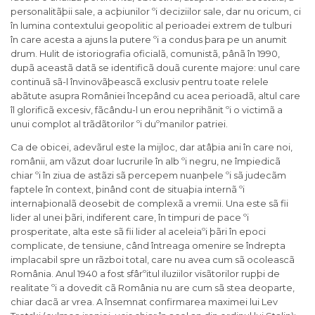
personalitãþii sale, a acþiunilor ºi deciziilor sale, dar nu oricum, ci
în lumina contextului geopolitic al perioadei extrem de tulburi
în care acesta a ajuns la putere ºi a condus þara pe un anumit
drum. Hulit de istoriografia oficialã, comunistã, pânã în 1990,
dupã aceastã datã se identificã douã curente majore: unul care
continuã sã-l învinovãþeascã exclusiv pentru toate relele
abãtute asupra României începând cu acea perioadã, altul care
îl glorificã excesiv, fãcându-l un erou neprihãnit ºi o victimã a
unui complot al trãdãtorilor ºi duºmanilor patriei.
Ca de obicei, adevãrul este la mijloc, dar atâþia ani în care noi,
românii, am vãzut doar lucrurile în alb ºi negru, ne împiedicã
chiar ºi în ziua de astãzi sã percepem nuanþele ºi sã judecãm
faptele în context, þinând cont de situaþia internã ºi
internaþionalã deosebit de complexã a vremii. Una este sã fii
lider al unei þãri, indiferent care, în timpuri de pace ºi
prosperitate, alta este sã fii lider al aceleiaºi þãri în epoci
complicate, de tensiune, când întreaga omenire se îndrepta
implacabil spre un rãzboi total, care nu avea cum sã ocoleascã
România. Anul 1940 a fost sfârºitul iluziilor visãtorilor rupþi de
realitate ºi a dovedit cã România nu are cum sã stea deoparte,
chiar dacã ar vrea. A însemnat confirmarea maximei lui Lev