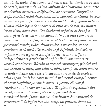
agitaþiile, lupta, distrugerea ordinei, a liniºtei, pentru a profita
de ocazie, pentru a da ultima loviturã de picior unui neam care
cu adevãrat ar merita calificativul de netrebnic. Ungurii ar
ocupa imediat restul Ardealului.
Iatã, domnule Brãtianu, la ce ar
da naºtere gestul pe care mi-l cereþi sã-l fac. Ar fi gestul nefericit
al unui soldat lipsit de onoare ºi al unui om de stat, nu numai
inconºtient, dar nebun. Conducãtorul nefericit al Franþei – ºi
mai nefericite de azi – a declarat, într-o recentã chemare la
realitatea a unui popor, care a cãzut ºi el victimã josnicã a unei
guvernãri venale, iudeo-democratice ºi masonice, cã are
convingerea cã dacã „Germania ar fi înfrântã, Sovietele ar
impune mâine legea în Europa ºi s-ar termina astfel cu
independenþa ºi patriotismul naþiunilor”. Am avut ºi am
aceastã convingere. Rãmân la aceastã convingere, fiindcã noi,
mai curând ca alþii, mai total ca alþii, vom fi zdrobiþi: pentru
cã suntem punte între slavi ºi zãgazul care le stã de secole în
calea expansiunii lor, cãtre vestul ºi sud-vestul Europei; pentru
cã avem bogãþiile pe care le avem; ºi pentru cã vom fi
trambulina salturilor lor viitoare. Trãgând învãþãminte din
trecut, cunoscând tendinþele slave, plecând de la
consideraþiunile fãcute mai sus ºi îndrumat de instinctul de
conservare ºi de logica bunului-simþ, nu puteam, domnule