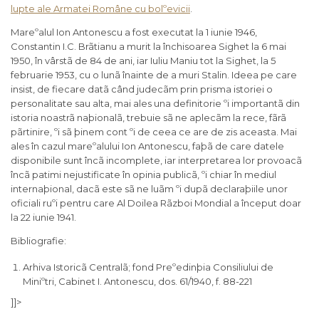
lupte ale Armatei Române cu bolºevicii
.
Mareºalul Ion Antonescu a fost executat la 1 iunie 1946,
Constantin I.C. Brãtianu a murit la închisoarea Sighet la 6 mai
1950, în vârstã de 84 de ani, iar Iuliu Maniu tot la Sighet, la 5
februarie 1953, cu o lunã înainte de a muri Stalin. Ideea pe care
insist, de fiecare datã când judecãm prin prisma istoriei o
personalitate sau alta, mai ales una definitorie ºi importantã din
istoria noastrã naþionalã, trebuie sã ne aplecãm la rece, fãrã
pãrtinire, ºi sã þinem cont ºi de ceea ce are de zis aceasta. Mai
ales în cazul mareºalului Ion Antonescu, faþã de care datele
disponibile sunt încã incomplete, iar interpretarea lor provoacã
încã patimi nejustificate în opinia publicã, ºi chiar în mediul
internaþional, dacã este sã ne luãm ºi dupã declaraþiile unor
oficiali ruºi pentru care Al Doilea Rãzboi Mondial a început doar
la 22 iunie 1941.
Bibliografie:
Arhiva Istoricã Centralã; fond Preºedinþia Consiliului de
Miniºtri, Cabinet I. Antonescu, dos. 61/1940, f. 88-221
]]>