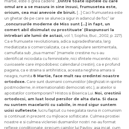
martie, este o grea cadere: „
Dintre toate ispitele cu care
omul are a se masura in sine insusi, frumusetea este,
oricum, cea mai anevoie de biruit.
[…] Caci frumusetea este
un ghetar de pe care se aluneca sigur in adancul de foc” iar
„
concursurile moderne de Miss sunt […] in fapt, un
comert abil disimulat cu prostituate
”
(Raspunsuri la
intrebari ale lumii de astazi,
vol. 1, Sophia, Buc., 2002, p. 227).
Ca e frumusete revolutionara, adica supradesfranata, larg
mediatizata si comercializata, ca e manipulare sentimentala,
camuflata sub „ziua mamei” (mamele crestine nu s-au
identificat niciodata cu feministele, nici sfintele mucenite, nici
cuvioasele care impodobesc calendarul crestin), ca e profund
pagana, ca e straina si antihristica, aceasta neghina amara si
neagra, numita
8 Martie, face mult rau credintei noastre
ortodoxe.
Care sunt dusmanii comunistilor (deghizati in spirite
postmoderne, in internationalisti democrati etc.), ai ateilor si
apostatilor contemporani? Hristos si Biserica Lui.
Noi, crestinii
ortodocsi, am luat locul persilor de alta data. Si daca
nu suntem macelariti cu sabiile, in mod sigur suntem
ucisi sufleteste
, lucru faptuit cu neegalata ravna in comunism
si continuat in prezent cu mijloace sofisticate. Culmea prostiei
noastre e si culmea vicleniei dusmanilor nostri: ne-au format
reflexe conditionate, precum cainilor lui Pavlov, asa incat, cum