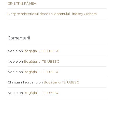
CINE ȚINE PÂINEA
Despre misteriosul deces al domnului Lindsey Graham
Comentarii
Neele
on
Bogăția lui TE IUBESC
Neele
on
Bogăția lui TE IUBESC
Neele
on
Bogăția lui TE IUBESC
Christian Tzurcanu
on
Bogăția lui TE IUBESC
Neele
on
Bogăția lui TE IUBESC