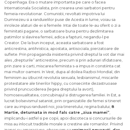
Copenhaga. Era o mutare importanta pe care o facea
Internationala Socialista, prin crearea unei sarbatori pentru
femeia-revolutionar. Comunistii, revoltati impotriva lui
Dumnezeu si a randuielilor puse de Acesta in lume, voiau sa
inroleze alaturi de ei si femeile. Intai de toate le-au oferit o zi a
feminitatii pagane, o sarbatoare buna pentru dezlimitarea
patimilor si slavirea femeii, adica a fapturii, negandu-l pe
Creator. De la bun inceput, aceasta sarbatoare a fost
anticrestina, antihristica, apostata, antisociala, pierzatoare de
suflete. Prin propaganda insistenta privind dreptul la vot dar mai
ales „drepturile” anticrestine, precum si prin adunari sfidatoare,
prin ziare si carti, miscarea feminista s-a impus in constiinta cat
mai multor oameni. In Vest, dupa al doilea Razboi Mondial, din
feminism au izbucnit revolutia sexuala, lesbianismul, miscarile
protestatare ale tinerilor hippy, cu consecinte dezastruoase
privind pruncuciderea (legea dreptului la avort),
homosexualitatea, concubinajul si distrugerea familiei. In Est, a
lucrat bolsevismul satanist, prin organizatiile de femei si tineret
care au impus randuieli noi, joia tineretului, regina balului,
8
Martie, deturnata in mod fals catre „ziua mamei”
,
implicandu-i astfel si pe copii, apoi discoteca si concursurile de
miss au inlocuit traditiile morale si crestine ale romanilor. Privind
inapoi cu amaraciune, observam ca
vrajmasii nevazuti, dar