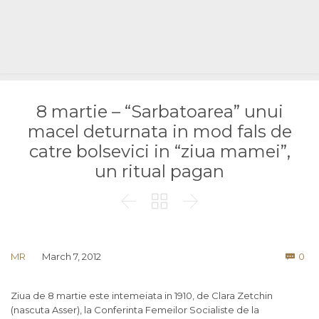
8 martie – “Sarbatoarea” unui
macel deturnata in mod fals de
catre bolsevici in “ziua mamei”,
un ritual pagan



Co
MR
March 7, 2012
0

Ziua de 8 martie este intemeiata in 1910, de Clara Zetchin
(nascuta Asser), la Conferinta Femeilor Socialiste de la