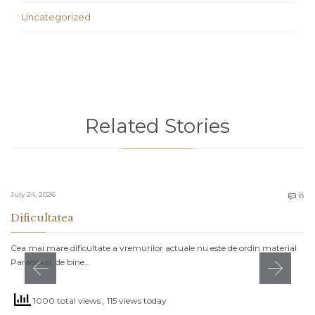
Uncategorized
Related Stories
C
July 24, 2026
8

Dificultatea
Cea mai mare dificultate a vremurilor actuale nu este de ordin material.
Paradoxal, de bine…
1000 total views
, 115 views today