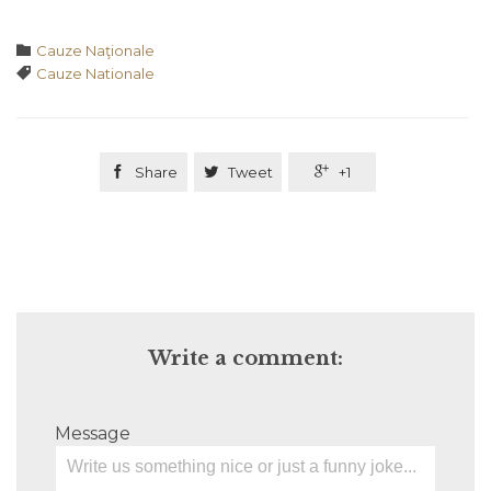
Category

Cauze Naţionale
Tags

Cauze Nationale

Share

Tweet

+1
Write a comment:
Message