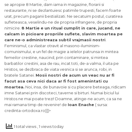
se apropie 8 Martie, dam iama in magazine, florarii si
restaurante, ni se dezlantuiesc patimile trupesti, facem foarte
urat, precum paganii bestializati. Ne secatuim postul, curatirea
sufleteasca, veselindu-ne de propria infrangere, de propria
nimicire.
8 Martie e un ritual cumplit in care, jucand, ne
calcam in picioare propriile suflete, slavim moartea pe
care ne-o administreaza subtil vrajmasii nostri
.
Feminismul, ca vlastar otravit al masono-iluminism-
comunismului, e un fel de magie a ielelor patrunsa in mintea
femeilor crestine, naucind, prin contaminare, si mintea
barbatilor crestini, asa de rau, incat toti, de-a valma, il uita pe
Hristos, se dezbraca de viata vesnica si se arunca, robi, in
bratele Satanei.
Mosii nostri de acum un veac nu ar fi
facut asa ceva nici daca ar fi fost amenintati cu
moartea.
Noi, insa, de bunavoie si cu placere beteaga, ridicam
imne Satanei prin discoteci, taverne si birturi. Numai biciul lui
Hristos ne mai poate trezi! Doamne, atinge-ne acum, ca sa ne
mai ramana timp de revenire! de
Ioan Enache
( sursa:
credinta-ortodoxa.ro)]]>
1 total views
, 1 views today