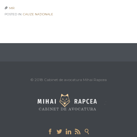
MR

POSTED IN:
CAUZE NAŢIONALE
© 2018 Cabinet de avocatura Mihai Rapcea




