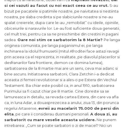
si cei vazuti au facut cu noi exact ceea ce au vrut.
S-au
bizuit pe pacatele si patimile noastre, pe naivitatea si nestiinta
noastra, pe slaba credinta si pe slabiciunile noastre si ne-au
spalat creierele, dupa care le-au „remobilat” cu ideile, opiniile,
obiceiurile si naravurile lor. Le-au fost suficiente doua generatii,
cel mult trei, pentru ca sa ne preschimbe din crestini in pagani
sadea.
Oare noi stim ce sarbatorim la 8 Martie?
Pe langa
originea comunista, pe langa paganismul ei, pe langa
inchinarea la idolul frumusetii (mitul Afroditei face astazi ravagii
prin aceea ca el reprezinta, in realitate, pe diavolul placerilor si
desfranarilor fara frontiere, demon ce domina lumea),
sarbatoarea de la 8 martie mai are un sens, ceva mai adanc si
bine ascuns. Initiatoarea sarbatorii, Clara Zetchin i-a dedicat
aceasta zi femeii revolutionar si a ales-o pe Estera din Vechiul
Testament. Ba chiar este posibil ca, in anul 1910, sarbatoarea
Purimului sa fi cazut chiar pe 8 martie. Cine doreste sa se
lamureasca in detaliu, sa revada cartea Estera, din care va afla
ca, in luna Adar, a douasprezecea a anului, ziua 13, din porunca
regelui Artaxerxe,
evreii au macelarit 75.000 de persi din
elita
, pe care ii considerau dusmani personali.
A doua zi, au
sarbatorit cu mare veselie aceasta ucidere.
Ne punem
intrebarea: „Cum se poate sarbatori o zi de macel? Nici un