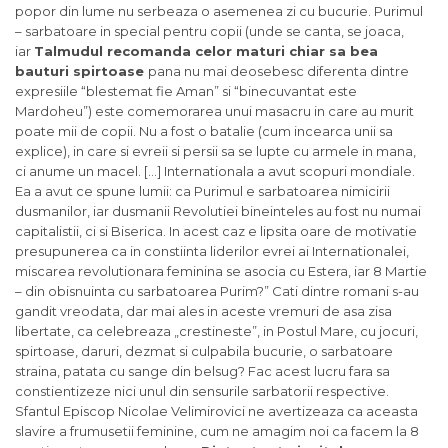
popor din lume nu serbeaza o asemenea zi cu bucurie. Purimul
– sarbatoare in special pentru copii (unde se canta, se joaca,
iar
Talmudul recomanda celor maturi chiar sa bea
bauturi spirtoase
pana nu mai deosebesc diferenta dintre
expresiile “blestemat fie Aman” si “binecuvantat este
Mardoheu”) este comemorarea unui masacru in care au murit
poate mii de copii. Nu a fost o batalie (cum incearca unii sa
explice), in care si evreii si persii sa se lupte cu armele in mana,
ci anume un macel. […] Internationala a avut scopuri mondiale.
Ea a avut ce spune lumii: ca Purimul e sarbatoarea nimicirii
dusmanilor, iar dusmanii Revolutiei bineinteles au fost nu numai
capitalistii, ci si Biserica. In acest caz e lipsita oare de motivatie
presupunerea ca in constiinta liderilor evrei ai Internationalei,
miscarea revolutionara feminina se asocia cu Estera, iar 8 Martie
– din obisnuinta cu sarbatoarea Purim?” Cati dintre romani s-au
gandit vreodata, dar mai ales in aceste vremuri de asa zisa
libertate, ca celebreaza „crestineste”, in Postul Mare, cu jocuri,
spirtoase, daruri, dezmat si culpabila bucurie, o sarbatoare
straina, patata cu sange din belsug? Fac acest lucru fara sa
constientizeze nici unul din sensurile sarbatorii respective.
Sfantul Episcop Nicolae Velimirovici ne avertizeaza ca aceasta
slavire a frumusetii feminine, cum ne amagim noi ca facem la 8