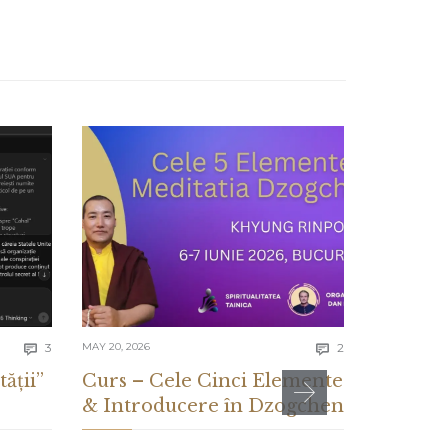
Comments
Comments
3
MAY 20, 2026
2
MAY 13, 2026


tății”
Curs – Cele Cinci Elemente
CE ES
& Introducere în Dzogchen
ȘI CE 
DESPR