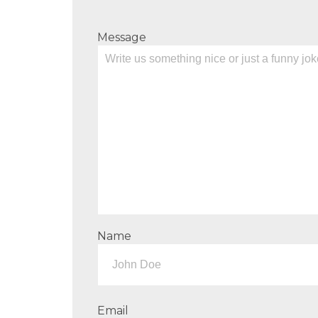
Message
Name
Email