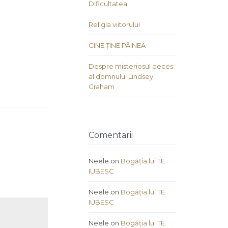
Dificultatea
Religia viitorului
CINE ȚINE PÂINEA
Despre misteriosul deces
al domnului Lindsey
Graham
Comentarii
Neele
on
Bogăția lui TE
IUBESC
Neele
on
Bogăția lui TE
IUBESC
Neele
on
Bogăția lui TE