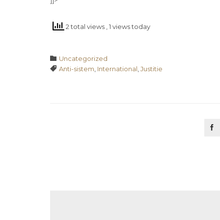
]]>
2 total views
, 1 views today
Category

Uncategorized
Tags

Anti-sistem
,
International
,
Justitie
