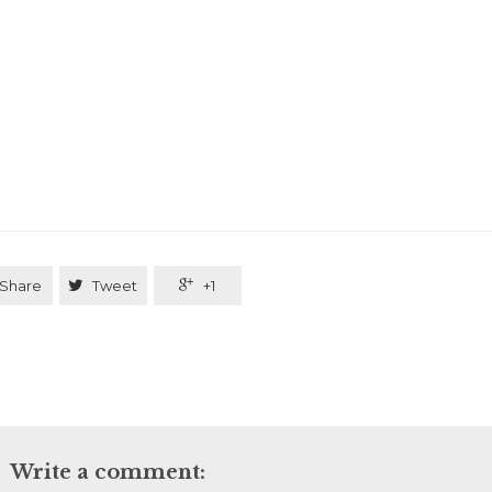
Share

Tweet

+1
Write a comment: