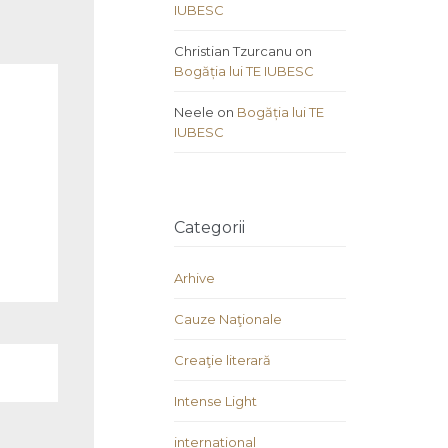
IUBESC
Christian Tzurcanu
on
Bogăția lui TE IUBESC
Neele
on
Bogăția lui TE
IUBESC
Categorii
Arhive
Cauze Naţionale
Creaţie literară
Intense Light
international