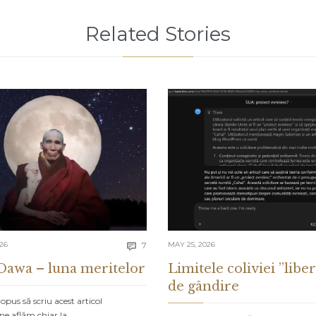
Related Stories
Comments
026
7
MAY 25, 2026

Dawa – luna meritelor
Limitele coliviei ”liber
de gândire
pus să scriu acest articol
ne aflăm chiar la