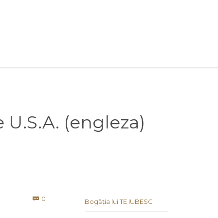
e U.S.A. (engleza)
Comments
0

Bogăția lui TE IUBESC