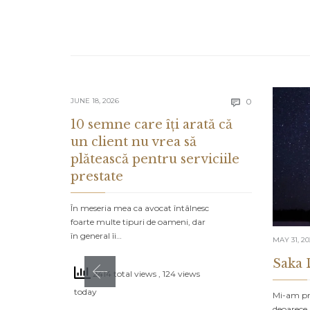
Comments
JUNE 18, 2026
0

10 semne care îți arată că
un client nu vrea să
plătească pentru serviciile
prestate
În meseria mea ca avocat întâlnesc
foarte multe tipuri de oameni, dar
în general îi…
MAY 31, 2
Saka 
2414 total views
, 124 views
today
Mi-am pro
deoarece 