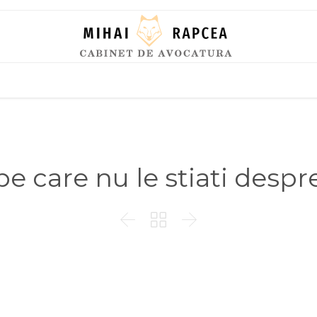
Skip
to
content
e care nu le stiati despr


