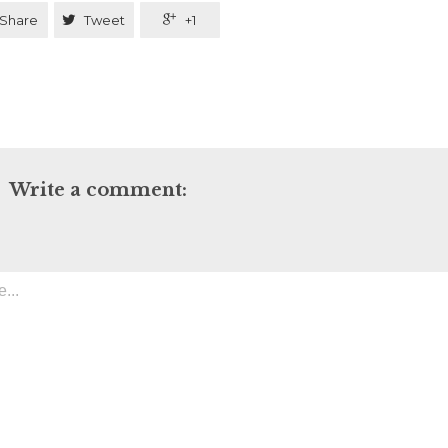
Share

Tweet

+1
Write a comment: