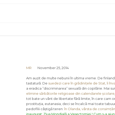
MR
November 25, 2014
Am auzit de multe nebunii în ultima vreme. De finlandezi
tastaturã. De
suedezi care în grãdinițele de Stat, îi în
a eradica ”discriminarea” sexualã din copilãrie. Mai su
elimine sãrbãtorile religioase din calendarele școlare
tot bate un vânt de libertate fãrã limite, în care cam
prostituția, eutanasia, deci se încalcã mai toate tabuu
pedofilii câștigã teren:
în Olanda, vârsta de consimțãmâ
inaugurat: Ziua Mondialã a Vasectomiei ! Cum s-a ajuns