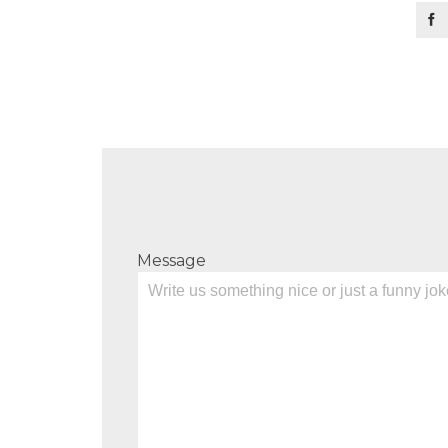

Message