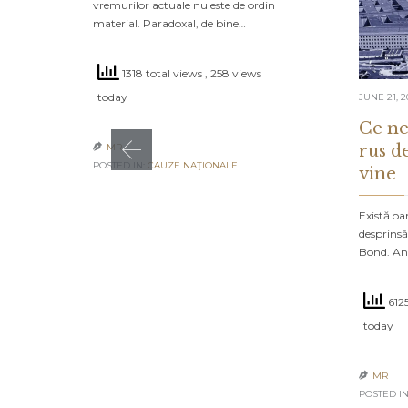
vremurilor actuale nu este de ordin
material. Paradoxal, de bine…
1318 total views
, 258 views
today
JUNE 21, 2
Ce ne
rus d
MR

POSTED IN:
CAUZE NAŢIONALE
vine
Există oa
desprinsă
Bond. An
6125
today
MR

POSTED IN