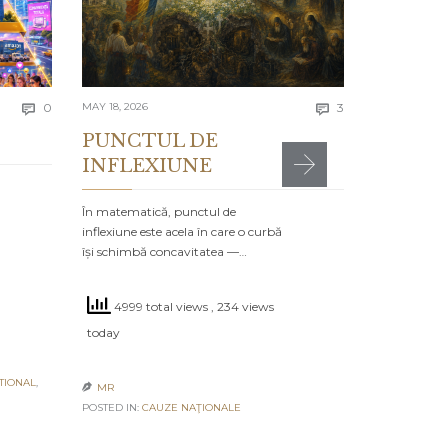
greșelile alto
timpul…
4572 to
Comments
Comments
today
0
MAY 18, 2026
3


PUNCTUL DE
INFLEXIUNE
MR

POSTED IN:
CA
În matematică, punctul de
inflexiune este acela în care o curbă
își schimbă concavitatea —…
4999 total views
, 234 views
today
TIONAL
,
MR

POSTED IN:
CAUZE NAŢIONALE