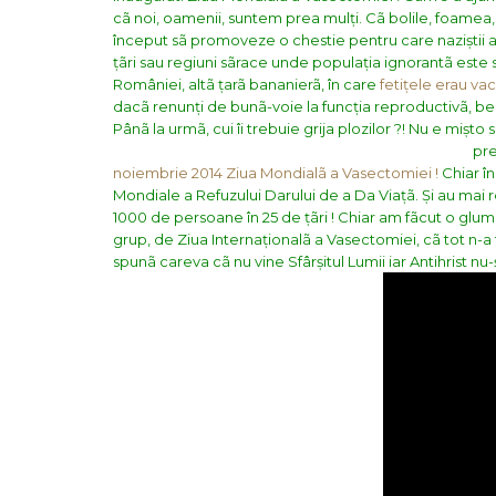
cã noi, oamenii, suntem prea mulți. Cã bolile, foamea, 
început sã promoveze o chestie pentru care naziștii au f
țãri sau regiuni sãrace unde populația ignorantã este 
României, altã țarã bananierã, în care
fetițele erau vac
dacã renunți de bunã-voie la funcția reproductivã, bene
Pânã la urmã, cui îi trebuie grija plozilor ?! Nu e mișto 
pre
noiembrie 2014 Ziua Mondialã a Vasectomiei !
Chiar în
Mondiale a Refuzului Darului de a Da Viațã. Și au mai 
1000 de persoane în 25 de țãri !
Chiar am fãcut o glum
grup, de Ziua Internaționalã a Vasectomiei, cã tot n-a 
spunã careva cã nu vine Sfârșitul Lumii iar Antihrist n