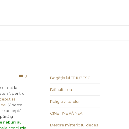
Comments
0

Bogăția lui TE IUBESC
 direct la
Dificultatea
ieteni”, pentru
ceput sã
Religia viitorului
Atee
.
Și peste
, se acceptã
CINE ȚINE PÂINEA
i pânã și
te nebuni au
Despre misteriosul deces
juns la concluzia