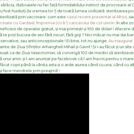
sãrãcia, rãzboaiele nu fac fațã formidabilului instinct de procreare al O
ost huiduiți (la vremea lor !) de toatã lumea civilizatã: sterilizarea po
sterilizatã prin vaccinare: cum este
cazul recent prezentat al Africii
, sa
cinate cu Gardasil, împotriva (cicã !) cancerului de col uterin
. În alte z
ficiezi de operație gratuit, și mai primești și 100 de dolari ! Afacere 
sã te poți bucura de sex fãrã riscuri, fãrã griji ? Nici mãcar nu mai dai ban
zervative, sau anticoncepționale !
Ei bine, tot nu ajunge.
Au inaugurat
ainte de Ziua Sfinților Arhangheli Mihail și Gavril ! Și i-au fãcut și un site
reușit ca de Ziua Vasectomiei, sã convingã 100 de medici sã sterilizeze
ã unui amic și l-am anunțat pe facebook cã l-am înscris pentru o mar
fãcut copii pânã la vârsta asta și o arde aiurea când cu una, când cu al
u-și face mendrele prin preajmã !