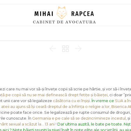
Skip
to
content



 care nu mai vor sã-și învețe copii sã scrie pe hârtie, și vor sã-i învețe
vațã pe copii sã nu se mai defineascã drept fetițe și bãieței
, ci doar ”pr
nt unii care vor sã legalizeze
cãsãtoria cu ei înșiși
.
În vreme ce
SUA a în
,
ateii au ajuns sã își cearã dreptul de a înființa o religie a lor, Biserica 
 oricine poate face orice. Se legalizeazã pe rupte consumul de droguri
rile cunoscute. În
Germania e pe cale sã se dezincrimineze incestul
, ș
nt sexual a scãzut la… 13 ani !
Dar ultima auzitã, le bate pe toate. Niș
 aici ?
Niște bãieți reuniți la nivel înalt în niște elite ale societãții, au a