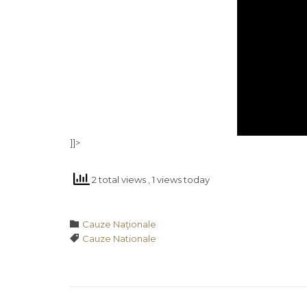
]]>
2 total views
, 1 views today
Category

Cauze Naţionale
Tags

Cauze Nationale