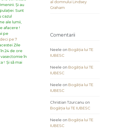
al domnului Lindsey
menirii. Și au
Graham
pulației.
Sunt
u cazul
one ale lumii,
de afacere !
ii pe
Comentarii
 deci pe 7
 acestei Zile
Neele
on
Bogăția lui TE
 în 24 de ore
IUBESC
e vasectomie în
ta !
Și sã mai
Neele
on
Bogăția lui TE
IUBESC
Neele
on
Bogăția lui TE
IUBESC
Christian Tzurcanu
on
Bogăția lui TE IUBESC
Neele
on
Bogăția lui TE
IUBESC