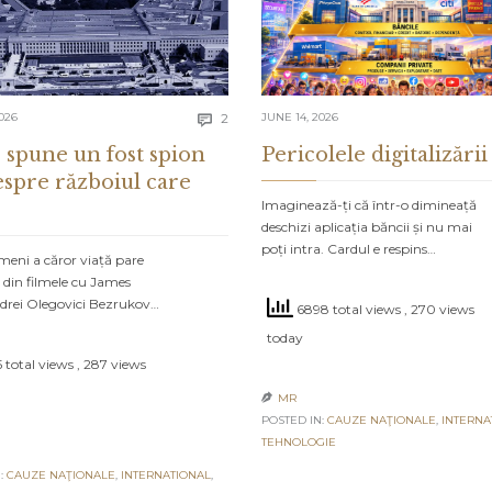
Comments
026
2
JUNE 14, 2026

 spune un fost spion
Pericolele digitalizării
espre războiul care
Imaginează-ți că într-o dimineață
deschizi aplicația băncii și nu mai
poți intra. Cardul e respins…
meni a căror viață pare
 din filmele cu James
drei Olegovici Bezrukov…
6898 total views
, 270 views
today
 total views
, 287 views
MR

POSTED IN:
CAUZE NAŢIONALE
,
INTERNA
TEHNOLOGIE
:
CAUZE NAŢIONALE
,
INTERNATIONAL
,