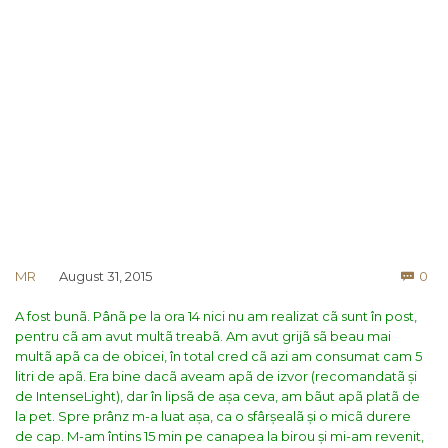
Co
MR
August 31, 2015
0

A fost bunã. Pânã pe la ora 14 nici nu am realizat cã sunt în post,
pentru cã am avut multã treabã. Am avut grijã sã beau mai
multã apã ca de obicei, în total cred cã azi am consumat cam 5
litri de apã. Era bine dacã aveam apã de izvor (recomandatã și
de IntenseLight), dar în lipsã de așa ceva, am bãut apã platã de
la pet. Spre prânz m-a luat așa, ca o sfârșealã și o micã durere
de cap. M-am întins 15 min pe canapea la birou și mi-am revenit,