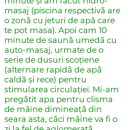
minute și am fãcut hidro-
masaj (piscina respectivã are
o zonã cu jeturi de apã care
te pot masa). Apoi cam 10
minute de saunã umedã cu
auto-masaj, urmate de o
serie de dusuri scoțiene
(alternare rapidã de apã
caldã și rece) pentru
stimularea circulației. Mi-am
pregãtit apa pentru clisma
de mâine dimineațã din
seara asta, cãci mâine va fi o
zi la fel de aglomeratã.