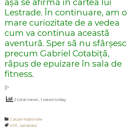
așa se afirmã în cartea lui
Lestrade. În continuare, am o
mare curiozitate de a vedea
cum va continua aceastã
aventurã. Sper sã nu sfârșesc
precum Gabriel Cotabițã,
rãpus de epuizare în sala de
fitness.
]]>
2 total views
, 1 views today
Category

Cauze Naţionale
Tags

M.R.
,
sanatate