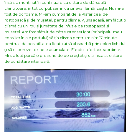
însã s-a menținut în continuare ca o stare de sfârșealã
chinuitoare, în tot corpul, semn cã cineva flãmânzește. Nu mi-a
fost deloc foame. Mi-am cumpãrat de la Plafar ceai de
rostopascã și de mușetel, pentru clisme. Ajuns acasã, am fãcut o
clismã cu un litru și jumãtate de infuzie de rostopascã și
musețel. Am fost sfãtuit de cãtre IntenseLight (principalul meu
consilier în ale postului) sã țin clisma pentru minim 17 minute
pentru a da posibilitatea ficatului sã absoarbã prin colon lichidul
și sã elibereze toxinele acumulate. Efectul a fost extraordinar.
Mi s-a luat parcã o presiune de pe creștet și s-a instalat o stare
de bunãstare interioarã.