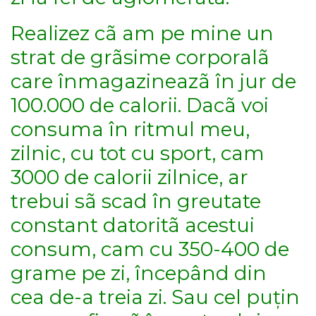
Realizez cã am pe mine un
strat de grãsime corporalã
care înmagazineazã în jur de
100.000 de calorii. Dacã voi
consuma în ritmul meu,
zilnic, cu tot cu sport, cam
3000 de calorii zilnice, ar
trebui sã scad în greutate
constant datoritã acestui
consum, cam cu 350-400 de
grame pe zi, începând din
cea de-a treia zi. Sau cel puțin