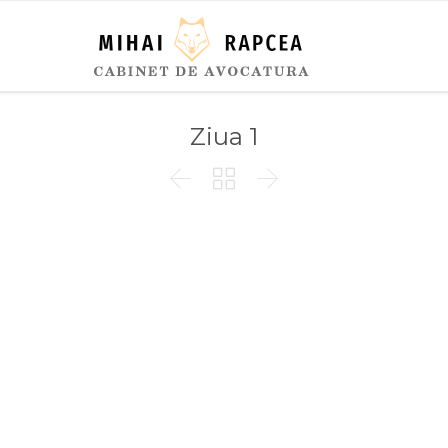
Ziua 1


