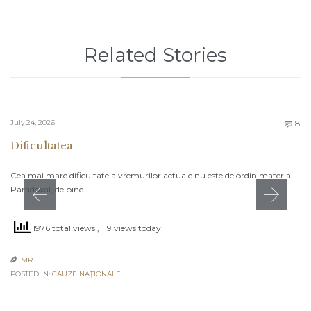
Related Stories
C
July 24, 2026
8

Dificultatea
Cea mai mare dificultate a vremurilor actuale nu este de ordin material.
Paradoxal, de bine…
1976 total views
, 119 views today
MR

POSTED IN:
CAUZE NAŢIONALE