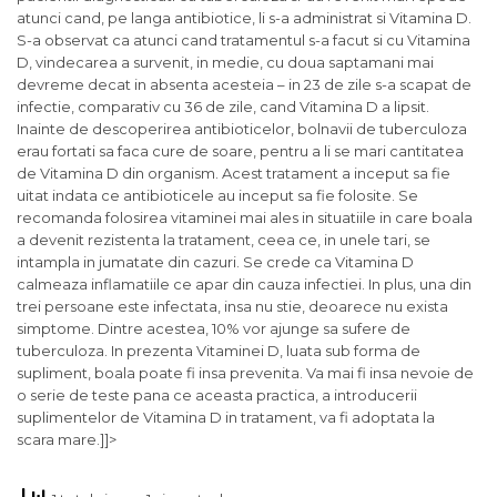
atunci cand, pe langa antibiotice, li s-a administrat si Vitamina D.
S-a observat ca atunci cand tratamentul s-a facut si cu Vitamina
D, vindecarea a survenit, in medie, cu doua saptamani mai
devreme decat in absenta acesteia – in 23 de zile s-a scapat de
infectie, comparativ cu 36 de zile, cand Vitamina D a lipsit.
Inainte de descoperirea antibioticelor, bolnavii de tuberculoza
erau fortati sa faca cure de soare, pentru a li se mari cantitatea
de Vitamina D din organism. Acest tratament a inceput sa fie
uitat indata ce antibioticele au inceput sa fie folosite. Se
recomanda folosirea vitaminei mai ales in situatiile in care boala
a devenit rezistenta la tratament, ceea ce, in unele tari, se
intampla in jumatate din cazuri. Se crede ca Vitamina D
calmeaza inflamatiile ce apar din cauza infectiei. In plus, una din
trei persoane este infectata, insa nu stie, deoarece nu exista
simptome. Dintre acestea, 10% vor ajunge sa sufere de
tuberculoza. In prezenta Vitaminei D, luata sub forma de
supliment, boala poate fi insa prevenita. Va mai fi insa nevoie de
o serie de teste pana ce aceasta practica, a introducerii
suplimentelor de Vitamina D in tratament, va fi adoptata la
scara mare.]]>