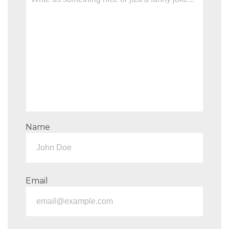
Name
Email