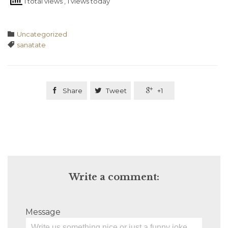
1 total views
, 1 views today
Category

Uncategorized
Tags

sanatate

Share

Tweet

+1
Write a comment:
Message