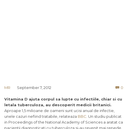
Co
MR
September 7, 2012
0

Vitamina D ajuta corpul sa lupte cu infectiile, chiar si cu
letala tuberculoza, au descoperit medicii britanici.
Aproape 1,5 milioane de oameni sunt ucisi anual de infectie,
unele cazuri nefiind tratabile, relateaza
BBC
. Un studiu publicat
in Proceedings of the National Academy of Sciences a aratat ca
pacientii diagnosticati cu tuberculoza si-au revenit mai repede