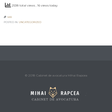
2538 total views
, 16 views today
MR

POSTED IN:
UNCATEGORIZED
© 2018 Cabinet de avocatura Mihai Rapcea