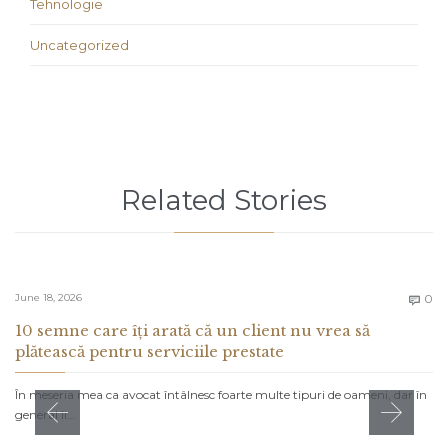
Tehnologie
Uncategorized
Related Stories
C
June 18, 2026
0

10 semne care îți arată că un client nu vrea să
plătească pentru serviciile prestate
În meseria mea ca avocat întâlnesc foarte multe tipuri de oameni, dar în
general îi…