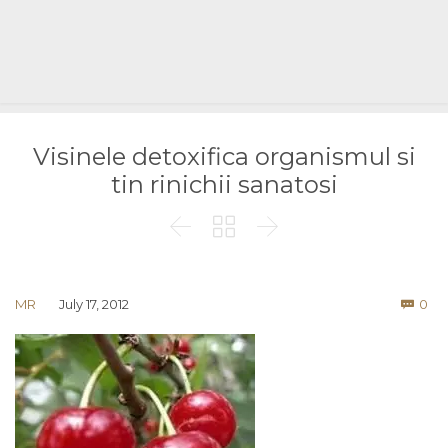
Visinele detoxifica organismul si
tin rinichii sanatosi



Co
MR
July 17, 2012
0
