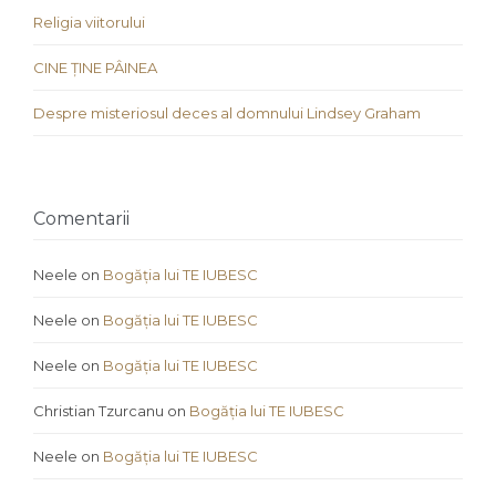
Religia viitorului
CINE ȚINE PÂINEA
Despre misteriosul deces al domnului Lindsey Graham
Comentarii
Neele
on
Bogăția lui TE IUBESC
Neele
on
Bogăția lui TE IUBESC
Neele
on
Bogăția lui TE IUBESC
Christian Tzurcanu
on
Bogăția lui TE IUBESC
Neele
on
Bogăția lui TE IUBESC