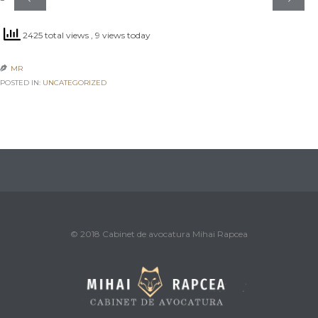
2425 total views
, 9 views today
MR

POSTED IN:
UNCATEGORIZED
© 2018 Cabinet de avocatura Mihai Rapcea