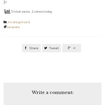
]]>
3 total views
, 2 views today
Category

Uncategorized
Tags

sanatate

Share

Tweet

+1
Write a comment: