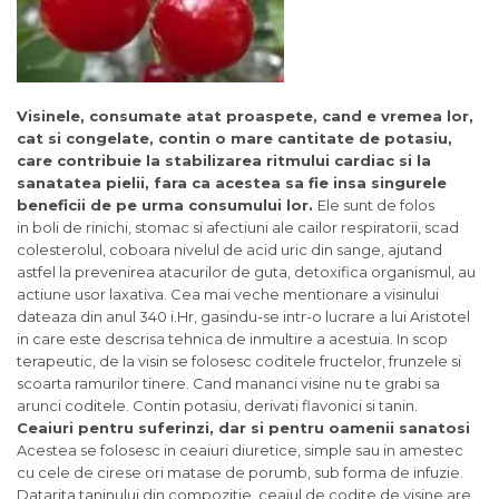
Visinele, consumate atat proaspete, cand e vremea lor,
cat si congelate, contin o mare cantitate de potasiu,
care contribuie la stabilizarea ritmului cardiac si la
sanatatea pielii, fara ca acestea sa fie insa singurele
beneficii de pe urma consumului lor.
Ele sunt de folos
in boli de rinichi, stomac si afectiuni ale cailor respiratorii, scad
colesterolul, coboara nivelul de acid uric din sange, ajutand
astfel la prevenirea atacurilor de guta, detoxifica organismul, au
actiune usor laxativa. Cea mai veche mentionare a visinului
dateaza din anul 340 i.Hr, gasindu-se intr-o lucrare a lui Aristotel
in care este descrisa tehnica de inmultire a acestuia. In scop
terapeutic, de la visin se folosesc coditele fructelor, frunzele si
scoarta ramurilor tinere. Cand mananci visine nu te grabi sa
arunci coditele. Contin potasiu, derivati flavonici si tanin.
Ceaiuri pentru suferinzi, dar si pentru oamenii sanatosi
Acestea se folosesc in ceaiuri diuretice, simple sau in amestec
cu cele de cirese ori matase de porumb, sub forma de infuzie.
Datarita taninului din compozitie, ceaiul de codite de visine are