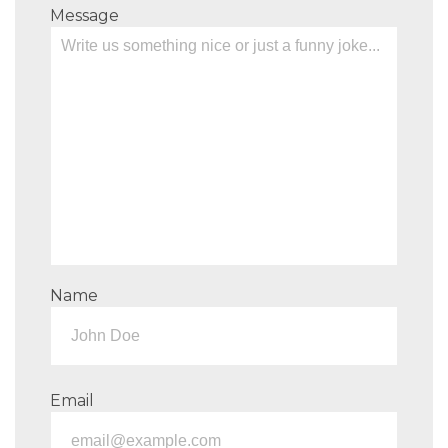
Message
Name
Email