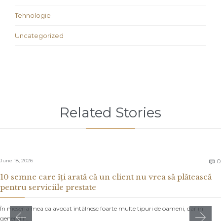
Tehnologie
Uncategorized
Related Stories
June 18, 2026
0

10 semne care îți arată că un client nu vrea să plătească
pentru serviciile prestate
În meseria mea ca avocat întâlnesc foarte multe tipuri de oameni, dar în
general îi…