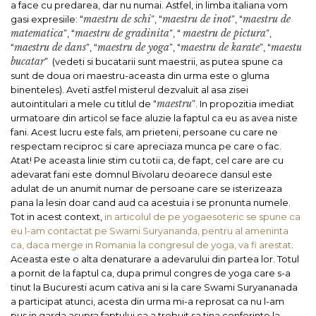
a face cu predarea, dar nu numai. Astfel, in limba italiana vom
maestru de schi
maestru de inot
maestru de
gasi expresiile: “
”, “
”, “
matematica
maestru de gradinita
maestru de pictura
”, “
”, “
”,
maestru de dans
maestru de yoga
maestru de karate
maestu
“
”, “
”, “
”, “
bucatar
” (vedeti si bucatarii sunt maestrii, as putea spune ca
sunt de doua ori maestru-aceasta din urma este o gluma
binenteles). Aveti astfel misterul dezvaluit al asa zisei
maestru
autointitulari a mele cu titlul de “
”.
In propozitia imediat
urmatoare din articol se face aluzie la faptul ca eu as avea niste
fani. Acest lucru este fals, am prieteni, persoane cu care ne
respectam reciproc si care apreciaza munca pe care o fac.
Atat! Pe aceasta linie stim cu totii ca, de fapt, cel care are cu
adevarat fani este domnul Bivolaru deoarece dansul este
adulat de un anumit numar de persoane care se isterizeaza
pana la lesin doar cand aud ca acestuia i se pronunta numele.
Tot in acest context,
in articolul de pe yogaesoteric se spune ca
eu l-am contactat pe Swami Suryananda, pentru al ameninta
ca, daca merge in Romania la congresul de yoga, va fi arestat
.
Aceasta este o alta denaturare a adevarului din partea lor. Totul
a pornit de la faptul ca, dupa primul congres de yoga care s-a
tinut la Bucuresti acum cativa ani si la care Swami Suryananada
a participat atunci, acesta din urma mi-a reprosat ca nu l-am
pus in garda asupra faptului ca a trebuit sa tina conferinte la