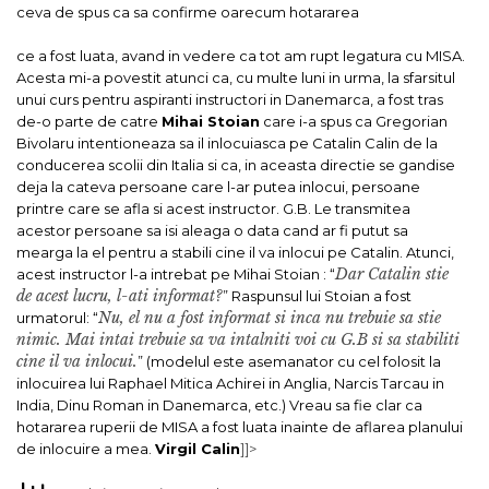
ceva de spus ca sa confirme oarecum hotararea
ce a fost luata, avand in vedere ca tot am rupt legatura cu MISA.
Acesta mi-a povestit atunci ca, cu multe luni in urma, la sfarsitul
unui curs pentru aspiranti instructori in Danemarca, a fost tras
de-o parte de catre
Mihai Stoian
care i-a spus ca Gregorian
Bivolaru intentioneaza sa il inlocuiasca pe Catalin Calin de la
conducerea scolii din Italia si ca, in aceasta directie se gandise
deja la cateva persoane care l-ar putea inlocui, persoane
printre care se afla si acest instructor. G.B. Le transmitea
acestor persoane sa isi aleaga o data cand ar fi putut sa
mearga la el pentru a stabili cine il va inlocui pe Catalin. Atunci,
Dar Catalin stie
acest instructor l-a intrebat pe Mihai Stoian : “
de acest lucru, l-ati informat?
” Raspunsul lui Stoian a fost
Nu, el nu a fost informat si inca nu trebuie sa stie
urmatorul: “
nimic. Mai intai trebuie sa va intalniti voi cu G.B si sa stabiliti
cine il va inlocui.
” (modelul este asemanator cu cel folosit la
inlocuirea lui Raphael Mitica Achirei in Anglia, Narcis Tarcau in
India, Dinu Roman in Danemarca, etc.) Vreau sa fie clar ca
hotararea ruperii de MISA a fost luata inainte de aflarea planului
de inlocuire a mea.
Virgil Calin
]]>