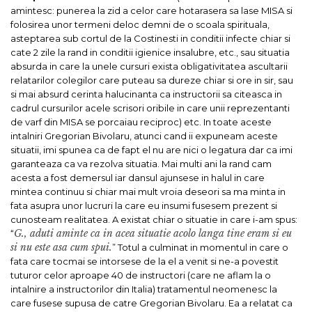
amintesc: punerea la zid a celor care hotarasera sa lase MISA si
folosirea unor termeni deloc demni de o scoala spirituala,
asteptarea sub cortul de la Costinesti in conditii infecte chiar si
cate 2 zile la rand in conditii igienice insalubre, etc., sau situatia
absurda in care la unele cursuri exista obligativitatea ascultarii
relatarilor colegilor care puteau sa dureze chiar si ore in sir, sau
si mai absurd cerinta halucinanta ca instructorii sa citeasca in
cadrul cursurilor acele scrisori oribile in care unii reprezentanti
de varf din MISA se porcaiau reciproc) etc.
In toate aceste
intalniri Gregorian Bivolaru, atunci cand ii expuneam aceste
situatii, imi spunea ca de fapt el nu are nici o legatura dar ca imi
garanteaza ca va rezolva situatia. Mai multi ani la rand cam
acesta a fost demersul iar dansul ajunsese in halul in care
mintea continuu si chiar mai mult vroia deseori sa ma minta in
fata asupra unor lucruri la care eu insumi fusesem prezent si
cunosteam realitatea. A existat chiar o situatie in care i-am spus:
G., aduti aminte ca in acea situatie acolo langa tine eram si eu
“
si nu este asa cum spui.
” Totul a culminat in momentul in care o
fata care tocmai se intorsese de la el a venit si ne-a povestit
tuturor celor aproape 40 de instructori (care ne aflam la o
intalnire a instructorilor din Italia) tratamentul neomenesc la
care fusese supusa de catre Gregorian Bivolaru. Ea a relatat ca