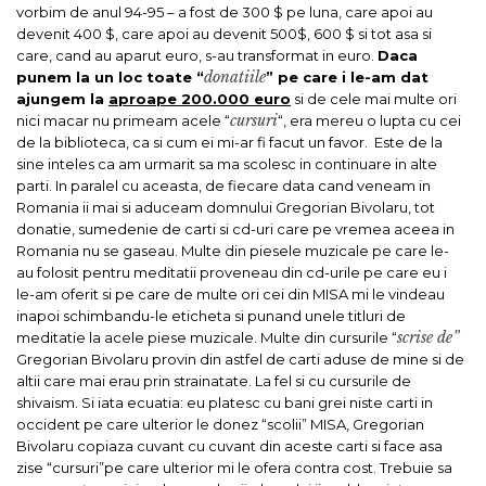
vorbim de anul 94-95 – a fost de 300 $ pe luna, care apoi au
devenit 400 $, care apoi au devenit 500$, 600 $ si tot asa si
care, cand au aparut euro, s-au transformat in euro.
Daca
donatiile
punem la un loc toate “
” pe care i le-am dat
ajungem la
aproape 200.000 euro
si de cele mai multe ori
cursuri
nici macar nu primeam acele “
“, era mereu o lupta cu cei
de la biblioteca, ca si cum ei mi-ar fi facut un favor.
Este de la
sine inteles ca am urmarit sa ma scolesc in continuare in alte
parti. In paralel cu aceasta, de fiecare data cand veneam in
Romania ii mai si aduceam domnului Gregorian Bivolaru, tot
donatie, sumedenie de carti si cd-uri care pe vremea aceea in
Romania nu se gaseau. Multe din piesele muzicale pe care le-
au folosit pentru meditatii proveneau din cd-urile pe care eu i
le-am oferit si pe care de multe ori cei din MISA mi le vindeau
inapoi schimbandu-le eticheta si punand unele titluri de
scrise de”
meditatie la acele piese muzicale. Multe din cursurile “
Gregorian Bivolaru provin din astfel de carti aduse de mine si de
altii care mai erau prin strainatate. La fel si cu cursurile de
shivaism. Si iata ecuatia: eu platesc cu bani grei niste carti in
occident pe care ulterior le donez “scolii” MISA, Gregorian
Bivolaru copiaza cuvant cu cuvant din aceste carti si face asa
zise “cursuri”pe care ulterior mi le ofera contra cost. Trebuie sa