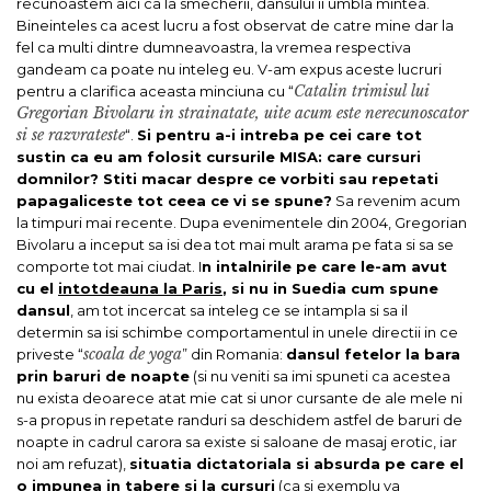
recunoastem aici ca la smecherii, dansului ii umbla mintea.
Bineinteles ca acest lucru a fost observat de catre mine dar la
fel ca multi dintre dumneavoastra, la vremea respectiva
gandeam ca poate nu inteleg eu. V-am expus aceste lucruri
Catalin trimisul lui
pentru a clarifica aceasta minciuna cu “
Gregorian Bivolaru in strainatate, uite acum este nerecunoscator
si se razvrateste
“.
Si pentru a-i intreba pe cei care tot
sustin ca eu am folosit cursurile MISA: care cursuri
domnilor? Stiti macar despre ce vorbiti sau repetati
papagaliceste tot ceea ce vi se spune?
Sa revenim acum
la timpuri mai recente. Dupa evenimentele din 2004, Gregorian
Bivolaru a inceput sa isi dea tot mai mult arama pe fata si sa se
comporte tot mai ciudat. I
n intalnirile pe care le-am avut
cu el
intotdeauna la Paris
, si nu in Suedia cum spune
dansul
, am tot incercat sa inteleg ce se intampla si sa il
determin sa isi schimbe comportamentul in unele directii in ce
scoala de yoga
priveste “
” din Romania:
dansul fetelor la bara
prin baruri de noapte
(si nu veniti sa imi spuneti ca acestea
nu exista deoarece atat mie cat si unor cursante de ale mele ni
s-a propus in repetate randuri sa deschidem astfel de baruri de
noapte in cadrul carora sa existe si saloane de masaj erotic, iar
noi am refuzat),
situatia dictatoriala si absurda pe care el
o impunea in tabere si la cursuri
(ca si exemplu va