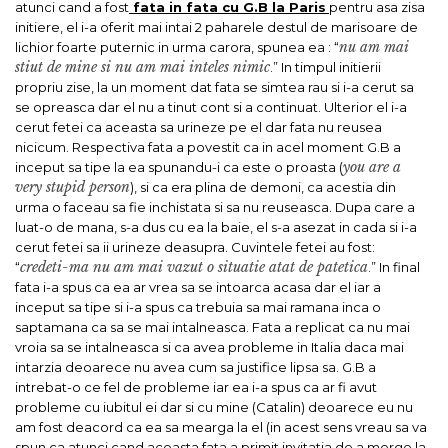
atunci cand a fost
fata in fata cu G.B la Paris
pentru asa zisa
initiere, el i-a oferit mai intai 2 paharele destul de marisoare de
nu am mai
lichior foarte puternic in urma carora, spunea ea : “
stiut de mine si nu am mai inteles nimic
.” In timpul initierii
propriu zise, la un moment dat fata se simtea rau si i-a cerut sa
se opreasca dar el nu a tinut cont si a continuat. Ulterior el i-a
cerut fetei ca aceasta sa urineze pe el dar fata nu reusea
nicicum. Respectiva fata a povestit ca in acel moment G.B a
you are a
inceput sa tipe la ea spunandu-i ca este o proasta (
very stupid person
), si ca era plina de demoni, ca acestia din
urma o faceau sa fie inchistata si sa nu reuseasca. Dupa care a
luat-o de mana, s-a dus cu ea la baie, el s-a asezat in cada si i-a
cerut fetei sa ii urineze deasupra. Cuvintele fetei au fost:
credeti-ma nu am mai vazut o situatie atat de patetica
“
.” In final
fata i-a spus ca ea ar vrea sa se intoarca acasa dar el iar a
inceput sa tipe si i-a spus ca trebuia sa mai ramana inca o
saptamana ca sa se mai intalneasca. Fata a replicat ca nu mai
vroia sa se intalneasca si ca avea probleme in Italia daca mai
intarzia deoarece nu avea cum sa justifice lipsa sa. G.B a
intrebat-o ce fel de probleme iar ea i-a spus ca ar fi avut
probleme cu iubitul ei dar si cu mine (Catalin) deoarece eu nu
am fost deacord ca ea sa mearga la el (in acest sens vreau sa va
spun ca atunci cand aceasta fata a primit invitatia de a merge la