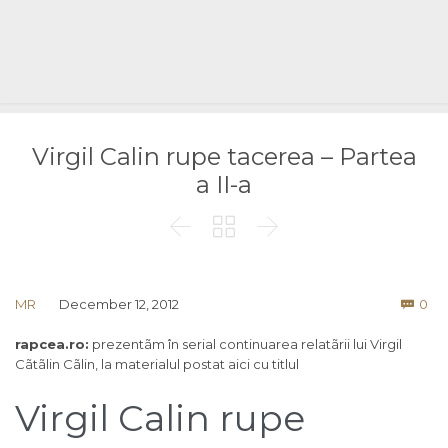
Virgil Calin rupe tacerea – Partea
a II-a



Co
MR
December 12, 2012
0

rapcea.ro:
prezentãm în serial continuarea relatãrii lui Virgil
Cãtãlin Cãlin, la materialul postat aici cu titlul
Virgil Calin rupe