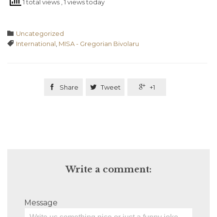
1 total views
, 1 views today
Category

Uncategorized
Tags

International
,
MISA - Gregorian Bivolaru

Share

Tweet

+1
Write a comment:
Message