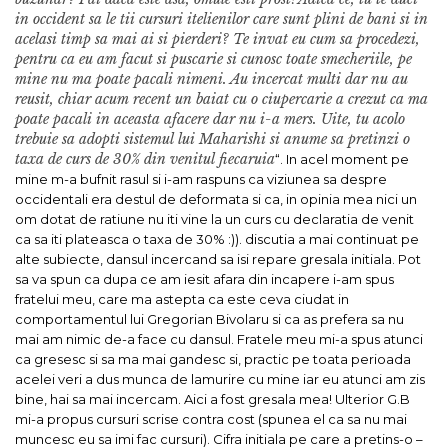
in occident sa le tii cursuri itelienilor care sunt plini de bani si in
acelasi timp sa mai ai si pierderi? Te invat eu cum sa procedezi,
pentru ca eu am facut si puscarie si cunosc toate smecheriile, pe
mine nu ma poate pacali nimeni. Au incercat multi dar nu au
reusit, chiar acum recent un baiat cu o ciupercarie a crezut ca ma
poate pacali in aceasta afacere dar nu i-a mers. Uite, tu acolo
trebuie sa adopti sistemul lui Maharishi si anume sa pretinzi o
taxa de curs de 30% din venitul fiecaruia
“. In acel moment pe
mine m-a bufnit rasul si i-am raspuns ca viziunea sa despre
occidentali era destul de deformata si ca, in opinia mea nici un
om dotat de ratiune nu iti vine la un curs cu declaratia de venit
ca sa iti plateasca o taxa de 30% :)). discutia a mai continuat pe
alte subiecte, dansul incercand sa isi repare gresala initiala. Pot
sa va spun ca dupa ce am iesit afara din incapere i-am spus
fratelui meu, care ma astepta ca este ceva ciudat in
comportamentul lui Gregorian Bivolaru si ca as prefera sa nu
mai am nimic de-a face cu dansul. Fratele meu mi-a spus atunci
ca gresesc si sa ma mai gandesc si, practic pe toata perioada
acelei veri a dus munca de lamurire cu mine iar eu atunci am zis
bine, hai sa mai incercam. Aici a fost gresala mea! Ulterior G.B
mi-a propus cursuri scrise contra cost (spunea el ca sa nu mai
muncesc eu sa imi fac cursuri). Cifra initiala pe care a pretins-o –