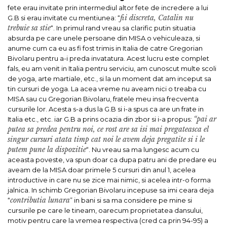
fete erau invitate prin intermediul altor fete de incredere a lui
fii discreta, Catalin nu
G.B si erau invitate cu mentiunea: “
trebuie sa stie
“.
In primul rand vreau sa clarific putin situatia
absurda pe care unele persoane din MISA o vehiculeaza, si
anume cum ca eu as fi fost trimis in Italia de catre Gregorian
Bivolaru pentru a-i preda invatatura. Acest lucru este complet
fals, eu am venit in Italia pentru serviciu, am cunoscut multe scoli
de yoga, arte martiale, etc., si la un moment dat am inceput sa
tin cursuri de yoga. La acea vreme nu aveam nici o treaba cu
MISA sau cu Gregorian Bivolaru, fratele meu insa frecventa
cursurile lor. Acesta s-a dus la G.B si i-a spus ca are un frate in
“pai ar
Italia etc., etc. iar G.B a prins ocazia din zbor si i-a propus:
putea sa predea pentru noi, ce rost are sa isi mai pregateasca el
singur cursuri atata timp cat noi le avem deja pregatite si i le
putem pune la dispozitie
“. Nu vreau sa ma lungesc acum cu
aceasta poveste, va spun doar ca dupa patru ani de predare eu
aveam de la MISA doar primele 5 cursuri din anul 1, acelea
introductive in care nu se zice mai nimic, si acelea intr-o forma
jalnica. In schimb Gregorian Bivolaru incepuse sa imi ceara deja
contributia lunara
“
” in bani si sa ma considere pe mine si
cursurile pe care le tineam, oarecum proprietatea dansului,
motiv pentru care la vremea respectiva (cred ca prin 94-95) a