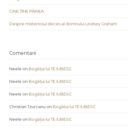
CINE ȚINE PÂINEA
Despre misteriosul deces al domnului Lindsey Graham
Comentarii
Neele
on
Bogăția lui TE IUBESC
Neele
on
Bogăția lui TE IUBESC
Neele
on
Bogăția lui TE IUBESC
Christian Tzurcanu
on
Bogăția lui TE IUBESC
Neele
on
Bogăția lui TE IUBESC