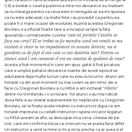
G.B a existat o cearta puternica intre noi deoarece eu insistam
sa nu mearga pentru ca ceva este in neregula iar ea imi spunea
ca nu este adevarat, ca multe fete i-au povestit ca pentru ea
poate fi o mare ocazie de evolutie). Auzind acestea Gregorian
Bivolaru s-a infuriat foarte tare si a inceput sa tipe la fata
cum isi permite Catalin sa
spunandu-i urmatoarele cuvinte:”
faca asa ceva? El ar trebui sa fie mandru cand voi veniti sa ma
vizitati si chiar sa va impulsioneze in aceasta directie, nu se
gandeste ca de fapt el este ceea ce este datorita mie? Pentru ca
atunci cand l-am cunoscut el era un amarat de spalator de vase!
”
Acesta a fost momentul in care am spus: gata! A fost picatura
care a umplut paharul deoarece inainte de acest episod se
adunasera deja multe lucruri care nu erau la locul lor. Atunci am
hotarat ca din acel moment nu mai voiam sa am nimic de-a
relatia
face cu Gregorian Bivolaru si cu MISA si am incheiat “
”
dintre noi trimitandu-i o scrisoare. Tot atunci s-au mai ridicat
doua fete si au relatat experientele lor neplacute cu Gregorian
Bivolaru, iar la finalui acelei intalniri cu instructorii dupa ce am
hotarat impreuna cu ceilalti instructori rupera oricaror legaturi
cu MISA aveam sa aflu, sa descopar inca ceva: cireasa de pe
tort, care imi confirma totusi ca orisicum nu se putea face altfel.
Un instructor a venit la mine si mi-a zis la ureche ca ar avea si el