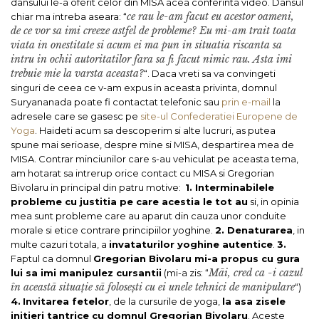
dansului le-a oferit celor din MISA acea conferinta video. Dansul
ce rau le-am facut eu acestor oameni,
chiar ma intreba aseara: “
de ce vor sa imi creeze astfel de probleme? Eu mi-am trait toata
viata in onestitate si acum ei ma pun in situatia riscanta sa
intru in ochii autoritatilor fara sa fi facut nimic rau. Asta imi
trebuie mie la varsta aceasta?
“. Daca vreti sa va convingeti
singuri de ceea ce v-am expus in aceasta privinta, domnul
Suryananada poate fi contactat telefonic sau
prin e-mail
la
adresele care se gasesc pe
site-ul Confederatiei Europene de
Yoga
.
Haideti acum sa descoperim si alte lucruri, as putea
spune mai serioase, despre mine si MISA, despartirea mea de
MISA. Contrar minciunilor care s-au vehiculat pe aceasta tema,
am hotarat sa intrerup orice contact cu MISA si Gregorian
Bivolaru in principal din patru motive:
1. Interminabilele
probleme cu justitia pe care acestia le tot au
si, in opinia
mea sunt probleme care au aparut din cauza unor conduite
morale si etice contrare principiilor yoghine.
2. Denaturarea
, in
multe cazuri totala, a
invataturilor yoghine autentice
.
3.
Faptul ca domnul
Gregorian Bivolaru mi-a propus cu gura
Mãi, cred ca -i cazul
lui sa imi manipulez cursantii
(mi-a zis: “
în aceastã situație sã folosești cu ei unele tehnici de manipulare
“)
4.
Invitarea fetelor
, de la cursurile de yoga,
la asa zisele
initieri tantrice cu domnul Gregorian Bivolaru
. Aceste