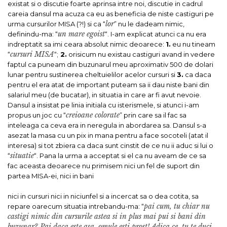
existat si o discutie foarte aprinsa intre noi, discutie in cadrul
careia dansul ma acuza ca eu as beneficia de niste castiguri pe
lor
urma cursurilor MISA (?!) si ca “
” nu le dadeam nimic,
un mare egoist
definindu-ma: “
“. I-am explicat atunci ca nu era
indreptatit sa imi ceara absolut nimic deoarece:
1.
eu nu tineam
cursuri MISA
“
“;
2.
orisicum nu existau castiguri avand in vedere
faptul ca puneam din buzunarul meu aproximativ 500 de dolari
lunar pentru sustinerea cheltuielilor acelor cursuri si
3.
ca daca
pentru el era atat de important puteam sa ii dau niste bani din
salariul meu (de bucatar), in situatia in care ar fi avut nevoie.
Dansul a insistat pe linia initiala cu isterismele, si atunci i-am
creioane colorate
propus un joc cu “
” prin care sa il fac sa
inteleaga ca ceva era in neregula in abordarea sa. Dansul s-a
asezat la masa cu un pix in mana pentru a face socoteli (atat il
interesa) si tot zbiera ca daca sunt cinstit de ce nu ii aduc si lui o
situatie
“
“. Pana la urma a acceptat si el ca nu aveam de ce sa
fac aceasta deoarece nu primisem nici un fel de suport din
partea MISA-ei, nici in bani
nici in cursuri nici in niciunfel si a incercat sa o dea cotita, sa
pai cum, tu chiar nu
repare oarecum situatia intrebandu-ma: “
castigi nimic din cursurile astea si in plus mai pui si bani din
buzunar? Pai daca este asa, omule esti prost! Adica ce, tu te duci