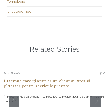
Tehnologie
Uncategorized
Related Stories
C
June 18, 2026
0

10 semne care îți arată că un client nu vrea să
plătească pentru serviciile prestate
În meseria mea ca avocat întâlnesc foarte multe tipuri de oameni, dar în
general îi…