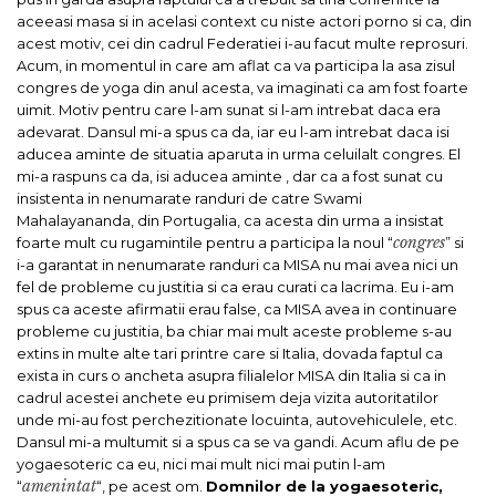
aceeasi masa si in acelasi context cu niste actori porno si ca, din
acest motiv, cei din cadrul Federatiei i-au facut multe reprosuri.
Acum, in momentul in care am aflat ca va participa la asa zisul
congres de yoga din anul acesta, va imaginati ca am fost foarte
uimit. Motiv pentru care l-am sunat si l-am intrebat daca era
adevarat. Dansul mi-a spus ca da, iar eu l-am intrebat daca isi
aducea aminte de situatia aparuta in urma celuilalt congres. El
mi-a raspuns ca da, isi aducea aminte , dar ca a fost sunat cu
insistenta in nenumarate randuri de catre Swami
Mahalayananda, din Portugalia, ca acesta din urma a insistat
congres
foarte mult cu rugamintile pentru a participa la noul “
” si
i-a garantat in nenumarate randuri ca MISA nu mai avea nici un
fel de probleme cu justitia si ca erau curati ca lacrima. Eu i-am
spus ca aceste afirmatii erau false, ca MISA avea in continuare
probleme cu justitia, ba chiar mai mult aceste probleme s-au
extins in multe alte tari printre care si Italia, dovada faptul ca
exista in curs o ancheta asupra filialelor MISA din Italia si ca in
cadrul acestei anchete eu primisem deja vizita autoritatilor
unde mi-au fost perchezitionate locuinta, autovehiculele, etc.
Dansul mi-a multumit si a spus ca se va gandi. Acum aflu de pe
yogaesoteric ca eu, nici mai mult nici mai putin l-am
amenintat
“
“, pe acest om.
Domnilor de la yogaesoteric,