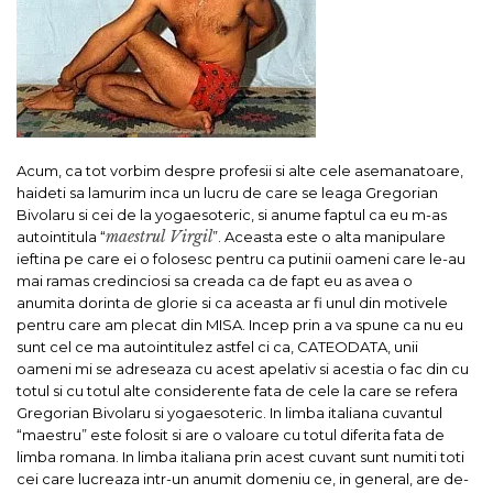
Acum, ca tot vorbim despre profesii si alte cele asemanatoare,
haideti sa lamurim inca un lucru de care se leaga Gregorian
Bivolaru si cei de la yogaesoteric, si anume faptul ca eu m-as
maestrul Virgil
autointitula “
”. Aceasta este o alta manipulare
ieftina pe care ei o folosesc pentru ca putinii oameni care le-au
mai ramas credinciosi sa creada ca de fapt eu as avea o
anumita dorinta de glorie si ca aceasta ar fi unul din motivele
pentru care am plecat din MISA. Incep prin a va spune ca nu eu
sunt cel ce ma autointitulez astfel ci ca, CATEODATA, unii
oameni mi se adreseaza cu acest apelativ si acestia o fac din cu
totul si cu totul alte considerente fata de cele la care se refera
Gregorian Bivolaru si yogaesoteric. In limba italiana cuvantul
“maestru” este folosit si are o valoare cu totul diferita fata de
limba romana. In limba italiana prin acest cuvant sunt numiti toti
cei care lucreaza intr-un anumit domeniu ce, in general, are de-