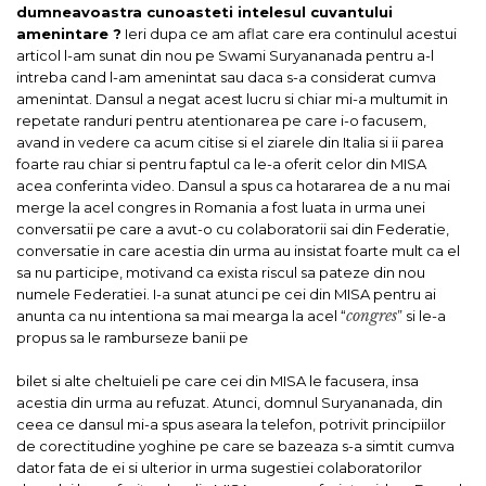
dumneavoastra cunoasteti intelesul cuvantului
amenintare ?
Ieri dupa ce am aflat care era continulul acestui
articol l-am sunat din nou pe Swami Suryananada pentru a-l
intreba cand l-am amenintat sau daca s-a considerat cumva
amenintat. Dansul a negat acest lucru si chiar mi-a multumit in
repetate randuri pentru atentionarea pe care i-o facusem,
avand in vedere ca acum citise si el ziarele din Italia si ii parea
foarte rau chiar si pentru faptul ca le-a oferit celor din MISA
acea conferinta video. Dansul a spus ca hotararea de a nu mai
merge la acel congres in Romania a fost luata in urma unei
conversatii pe care a avut-o cu colaboratorii sai din Federatie,
conversatie in care acestia din urma au insistat foarte mult ca el
sa nu participe, motivand ca exista riscul sa pateze din nou
numele Federatiei. I-a sunat atunci pe cei din MISA pentru ai
congres
anunta ca nu intentiona sa mai mearga la acel “
” si le-a
propus sa le ramburseze banii pe
bilet si alte cheltuieli pe care cei din MISA le facusera, insa
acestia din urma au refuzat. Atunci, domnul Suryananada, din
ceea ce dansul mi-a spus aseara la telefon, potrivit principiilor
de corectitudine yoghine pe care se bazeaza s-a simtit cumva
dator fata de ei si ulterior in urma sugestiei colaboratorilor