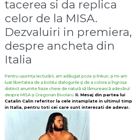
tacerea si da replica
celor de la MISA.
Dezvaluiri in premiera,
despre ancheta din
Italia
Pentru ușurința lecturãrii, am adãugat poze și linkuri, și mi-am
luat libertatea de a boldui dialogurile și de a colora și îngroșa
distinct anumite fraze cheie de naturã sã lãmureascã adevãrul
despre MISA și Gregorian Bivolaru:
II. Mesaj din partea lui
Catalin Calin referitor la cele intamplate in ultimul timp
in Italia, pentru toti cei care sunt interesati de adevar.