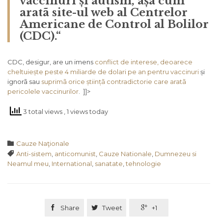
vaccinuri și autism, așa cum
aratã site-ul web al Centrelor
Americane de Control al Bolilor
(CDC).“
CDC, desigur, are un imens
conflict de interese, deoarece
cheltuiește peste 4 miliarde de dolari pe an pentru vaccinuri
și
ignorã sau
suprimã orice științã contradictorie care aratã
pericolele vaccinurilor
. ]]>
3 total views
, 1 views today
Category

Cauze Naţionale
Tags

Anti-sistem
,
anticomunist
,
Cauze Nationale
,
Dumnezeu si
Neamul meu
,
International
,
sanatate
,
tehnologie

Share

Tweet

+1