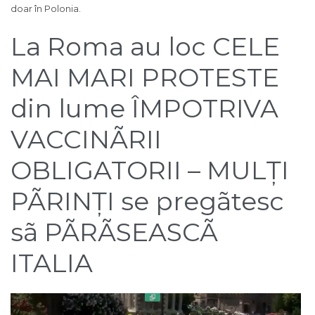
doar în Polonia.
La Roma au loc CELE
MAI MARI PROTESTE
din lume ÎMPOTRIVA
VACCINÃRII
OBLIGATORII –
MULȚI
PÃRINȚI se pregãtesc
sã PÃRÃSEASCÃ
ITALIA