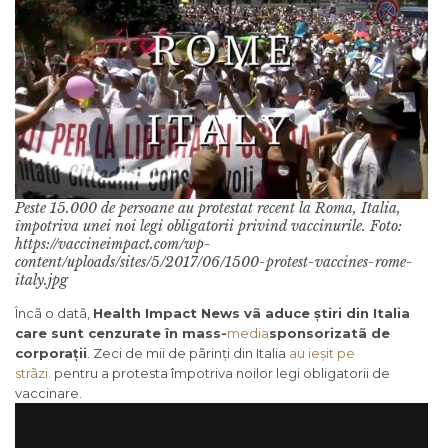
Peste 15.000 de persoane au protestat recent la Roma, Italia,
împotriva unei noi legi obligatorii privind vaccinurile. Foto:
https://vaccineimpact.com/wp-
content/uploads/sites/5/2017/06/1500-protest-vaccines-rome-
italy.jpg
Încã o datã,
Health Impact News vã aduce știri din Italia
care sunt cenzurate în mass-
media
sponsorizatã de
corporații
. Zeci de mii de pãrinți din Italia
au ieșit pe
strãzi
.
pentru a protesta împotriva noilor legi obligatorii de
vaccinare.