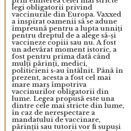
prin emiterea celei mai stricte
legi obligatorii privind
vaccinurile din Europa. Vaxxed
a inspirat oamenii sã se adune
împreunã pentru a lupta unniți
pentru dreptul de a alege sã-și
vaccineze copiii sau nu. A fost
un adevãrat moment istoric, a
fost pentru prima datã când
mulți pãrinți, medici,
politicieni s-au întâlnit.
Pânã în
prezent, acesta a fost cel mai
mare marș împotriva
vaccinurilor obligatorii din
lume.
Legea propusã este una
dintre cele mai stricte din lume,
în caz de nerespectare a
mandatului de vaccinare,
pãrinții sau tutorii vor fi supuși