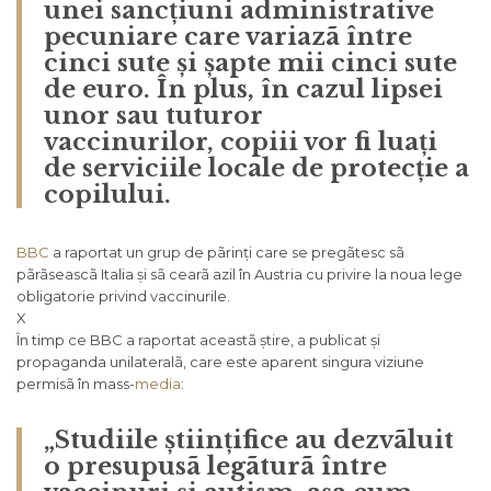
unei sancțiuni administrative
pecuniare
care variazã între
cinci sute și șapte mii cinci sute
de euro. În plus, în cazul lipsei
unor sau tuturor
vaccinurilor,
copiii vor fi luați
de serviciile locale de protecție a
copilului
.
BBC
a raportat un grup de pãrinți care se pregãtesc sã
pãrãseascã Italia și sã cearã azil în Austria cu privire la noua lege
obligatorie privind vaccinurile.
X
În timp ce BBC a raportat aceastã știre, a publicat și
propaganda unilateralã, care este aparent singura viziune
permisã în mass-
media
:
„Studiile științifice au dezvãluit
o presupusã legãturã între