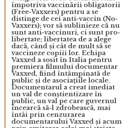
împotriva vaccinãrii obligatorii
(Free-Vaxxers) pentru a se
distinge de cei anti-vaccin (No-
Vaxxers); vor sã sublinieze cã nu
sunt anti-vaccinuri, ci sunt pro-
libertate; libertatea de a alege
dacã, când și cât de mult sã se
vaccineze copiii lor. Echipa
Vaxxed a sosit în Italia pentru
premiera filmului documentar
Vaxxed, fiind întâmpinatã de
public și de asociațiile locale.
Documentarul a creat imediat
un val de conștientizare în
public, un val pe care guvernul
încearcã sã-l zdrobeascã, mai
întâi prin cenzurarea
documentarului Vaxxed și acum