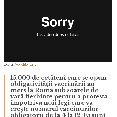
De la
VAXXED Italia
:
15.000 de cetãțeni care se opun
obligativitãții vaccinãrii au
mers la Roma sub soarele de
varã fierbinte pentru a protesta
împotriva noii legi care va
crește numãrul vaccinurilor
obligatorii de la 4 la 12.
Ei sunt