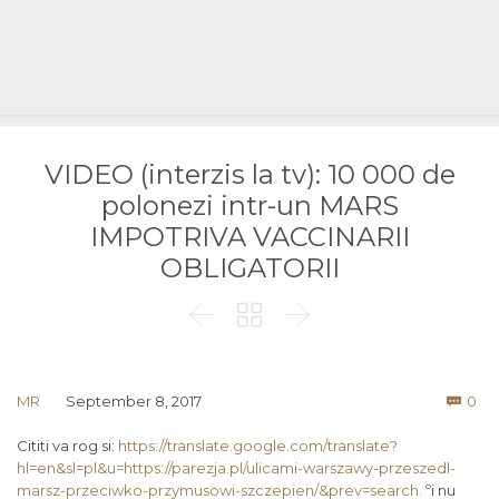
VIDEO (interzis la tv): 10 000 de
polonezi intr-un MARS
IMPOTRIVA VACCINARII
OBLIGATORII



Co
MR
September 8, 2017
0

Cititi va rog si:
https://translate.google.com/translate?
hl=en&sl=pl&u=https://parezja.pl/ulicami-warszawy-przeszedl-
marsz-przeciwko-przymusowi-szczepien/&prev=search
.
ºi nu