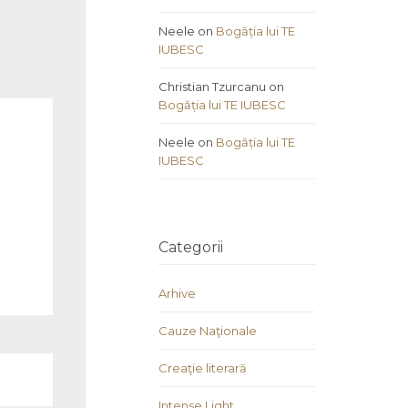
Neele
on
Bogăția lui TE
IUBESC
Christian Tzurcanu
on
Bogăția lui TE IUBESC
Neele
on
Bogăția lui TE
IUBESC
Categorii
Arhive
Cauze Naţionale
Creaţie literară
Intense Light