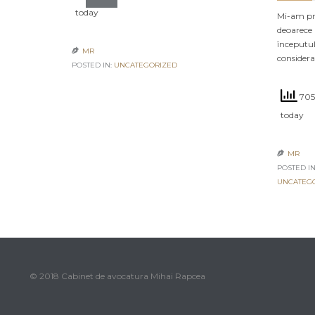
today
Mi-am pro
deoarece 
începutul
MR

consider
POSTED IN:
UNCATEGORIZED
705
today
MR

POSTED IN
UNCATEG
© 2018 Cabinet de avocatura Mihai Rapcea