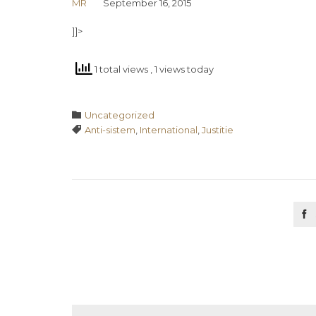
MR
September 16, 2015
]]>
1 total views
, 1 views today
Category

Uncategorized
Tags

Anti-sistem
,
International
,
Justitie
