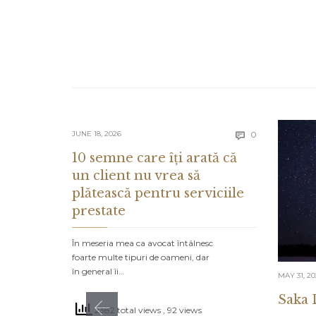
Comments
JUNE 18, 2026
0

10 semne care îți arată că
un client nu vrea să
plătească pentru serviciile
prestate
În meseria mea ca avocat întâlnesc
foarte multe tipuri de oameni, dar
în general îi…
MAY 31, 2
Saka 
2382 total views
, 92 views