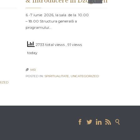
& Introducere în Dzogchen
ȘI CE 
DESPR
6 -7 iunie 2026, la sala de la 10.00
– 18.00 Structura generală a
PROLOG: MA
programului…
NORD Un vap
navighează că
2733 total views
, 91 views
2533 to
today
today
MR

POSTED IN:
SPIRITUALITATE
,
UNCATEGORIZED
MR

IZED
POSTED IN:
UN




