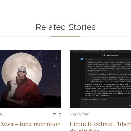
Related Stories
Comments
026
7
MAY 25, 2026

Dawa – luna meritelor
Limitele coliviei ”liber