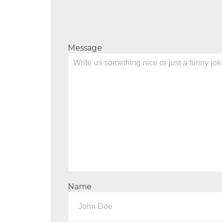
Message
Name