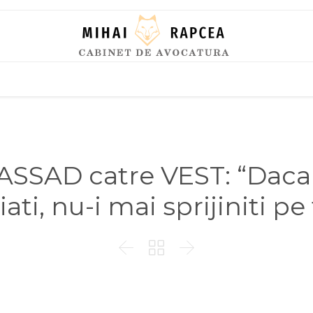
Skip
to
content
 ASSAD catre VEST: “Daca 
ati, nu-i mai sprijiniti pe 


