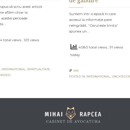
de gândire
pus să scriu acest articol
ne aflăm chiar la
Suntem într-o epocă în care
 acestei perioade
accesul la informație pare
ate…
neîngrădit. ”Cerul este limita”
spunea un…
4 total views
, 123 views
4080 total views
, 91 views
today
:
INTERNATIONAL
,
SPIRITUALITATE
,
MR

ORIZED
POSTED IN:
INTERNATIONAL
,
UNCATEGOR