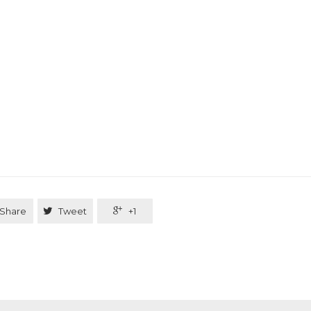
Share

Tweet

+1