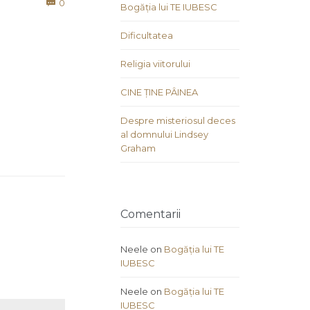
Comments
0

Bogăția lui TE IUBESC
Dificultatea
Religia viitorului
CINE ȚINE PÂINEA
Despre misteriosul deces
al domnului Lindsey
Graham
Comentarii
Neele
on
Bogăția lui TE
IUBESC
Neele
on
Bogăția lui TE
IUBESC