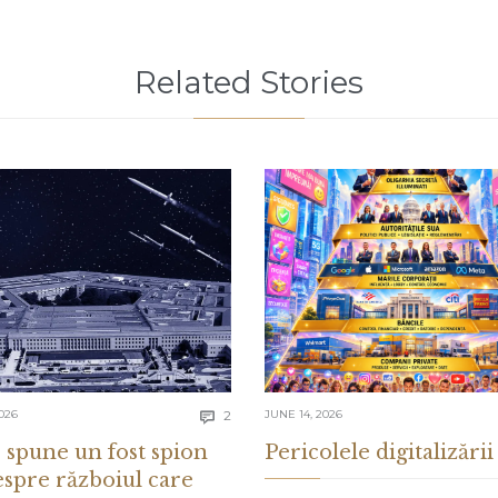
Related Stories
Comments
026
2
JUNE 14, 2026

 spune un fost spion
Pericolele digitalizării
espre războiul care