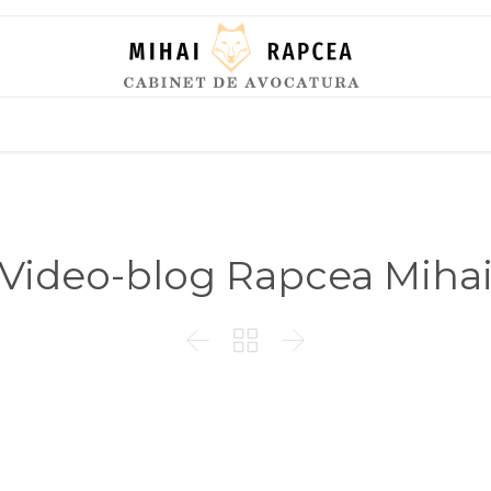
Skip
to
content
Video-blog Rapcea Miha


