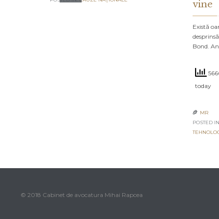
vine
Există oa
desprinsă
Bond. An
5666
today
MR

POSTED IN
TEHNOLO
© 2018 Cabinet de avocatura Mihai Rapcea