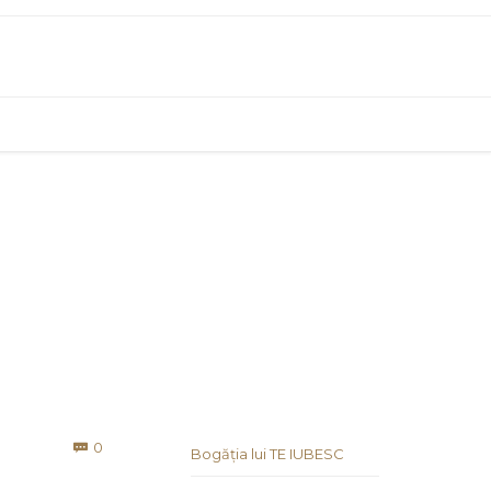
i
Comments
0

Bogăția lui TE IUBESC