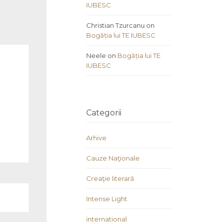
IUBESC
Christian Tzurcanu
on
Bogăția lui TE IUBESC
Neele
on
Bogăția lui TE
IUBESC
Categorii
Arhive
Cauze Naţionale
Creaţie literară
Intense Light
international