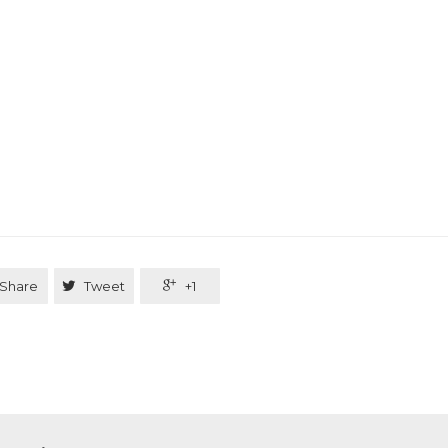
Share

Tweet

+1