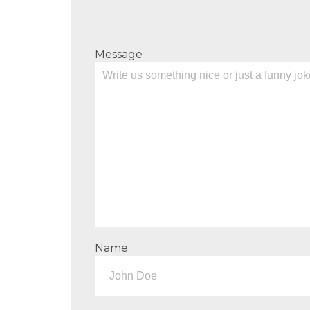
Message
Name