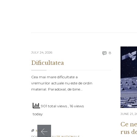
Comments
JULY 24, 2026
8

Dificultatea
Cea mai mare dificultate a
vremurilor actuale nu este de ordin
material. Paradoxal, de bine…
901 total views
, 16 views
today
JUNE 21, 2
Ce ne
rus d
MR

POSTED IN:
CAUZE NAŢIONALE