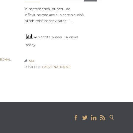
În matematică, punctul de
inflexiune este acela în care o curbă
își schimbă concavitatea —…
4623 total views
, 14 views
today
TIONAL
,
MR

POSTED IN:
CAUZE NAŢIONALE




