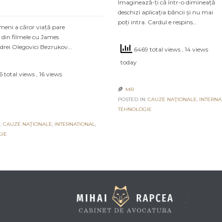
Imaginează-ți că într-o dimineață
deschizi aplicația băncii și nu mai
poți intra. Cardul e respins…
meni a căror viață pare
 din filmele cu James
drei Olegovici Bezrukov…
6469 total views
, 14 views
today
 total views
, 16 views
MR

POSTED IN:
CAUZE NAŢIONALE
,
INTERNA
TEHNOLOGIE
:
CAUZE NAŢIONALE
,
INTERNATIONAL
,
GIE