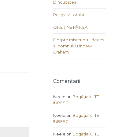
Dificultatea
Religia viitorului
CINE ȚINE PÂINEA
Despre misteriosul deces
al domnului Lindsey
Graham
Comentarii
Neele
on
Bogăția lui TE
IUBESC
Neele
on
Bogăția lui TE
IUBESC
Neele
on
Bogăția lui TE