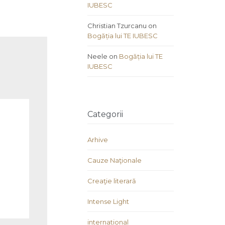
IUBESC
Christian Tzurcanu
on
Bogăția lui TE IUBESC
Neele
on
Bogăția lui TE
IUBESC
Categorii
Arhive
Cauze Naţionale
Creaţie literară
Intense Light
international