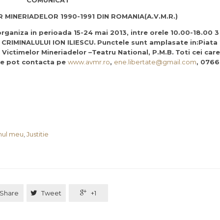
COMUNICAT
 MINERIADELOR 1990-1991 DIN ROMANIA(A.V.M.R.)
 organiza in perioada 15-24 mai 2013, intre orele 10.00-18.00
RIMINALULUI ION ILIESCU.
Punctele sunt amplasate in:Piata 
a Victimelor Mineriadelor –Teatru National, P.M.B.
Toti cei car
 ne pot contacta pe
www.avmr.ro
,
ene.libertate@gmail.com
, 0766
mul meu
,
Justitie
Share

Tweet

+1