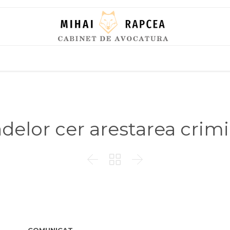
Skip
to
content
delor cer arestarea crimin


