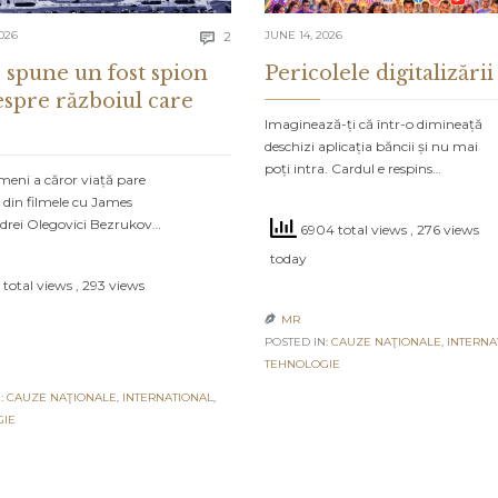
Comments
026
2
JUNE 14, 2026

 spune un fost spion
Pericolele digitalizării
espre războiul care
Imaginează-ți că într-o dimineață
deschizi aplicația băncii și nu mai
poți intra. Cardul e respins…
meni a căror viață pare
 din filmele cu James
drei Olegovici Bezrukov…
6904 total views
, 276 views
today
 total views
, 293 views
MR

POSTED IN:
CAUZE NAŢIONALE
,
INTERNA
TEHNOLOGIE
:
CAUZE NAŢIONALE
,
INTERNATIONAL
,
GIE