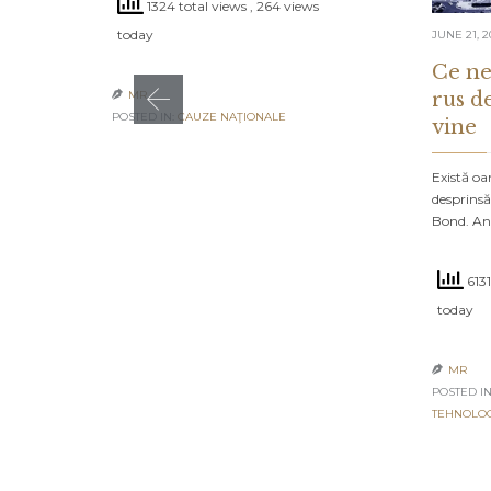
1324 total views
, 264 views
today
JUNE 21, 2
Ce ne
rus d
MR

POSTED IN:
CAUZE NAŢIONALE
vine
Există oa
desprinsă
Bond. An
6131
today
MR

POSTED IN
TEHNOLO