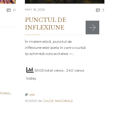
4578 to
Comments
Comments
today
0
MAY 18, 2026
3


PUNCTUL DE
INFLEXIUNE
MR

POSTED IN:
CA
În matematică, punctul de
inflexiune este acela în care o curbă
își schimbă concavitatea —…
5005 total views
, 240 views
today
TIONAL
,
MR

POSTED IN:
CAUZE NAŢIONALE