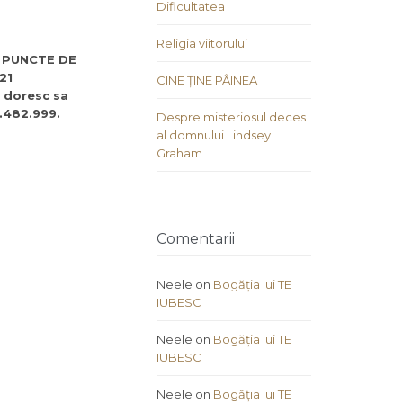
Dificultatea
Religia viitorului
 3 PUNCTE DE
21
CINE ȚINE PÂINEA
e doresc sa
.482.999.
Despre misteriosul deces
al domnului Lindsey
Graham
Comentarii
Neele
on
Bogăția lui TE
IUBESC
Neele
on
Bogăția lui TE
IUBESC
Neele
on
Bogăția lui TE