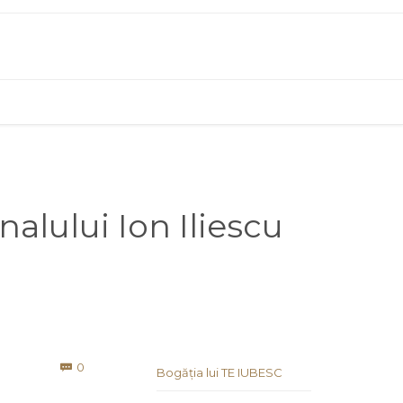
alului Ion Iliescu
Comments
0

Bogăția lui TE IUBESC