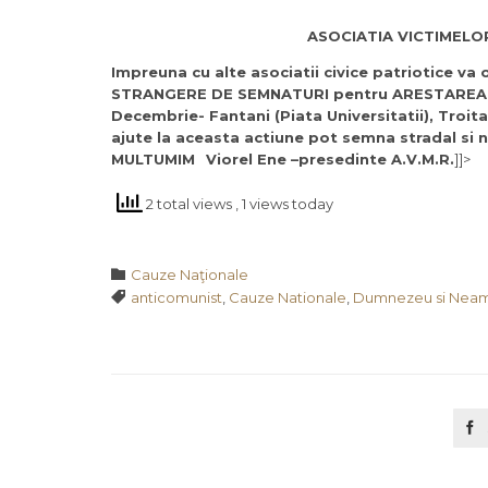
ASOCIATIA VICTIMELOR
Impreuna cu alte asociatii civice patriotice va
STRANGERE DE SEMNATURI pentru ARESTAREA C
Decembrie- Fantani (Piata Universitatii), Troit
ajute la aceasta actiune pot semna stradal si
MULTUMIM
Viorel Ene –presedinte A.V.M.R.
]]>
2 total views
, 1 views today
Category

Cauze Naţionale
Tags

anticomunist
,
Cauze Nationale
,
Dumnezeu si Nea
