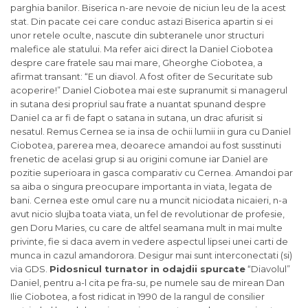
parghia banilor. Biserica n-are nevoie de niciun leu de la acest
stat. Din pacate cei care conduc astazi Biserica apartin si ei
unor retele oculte, nascute din subteranele unor structuri
malefice ale statului. Ma refer aici direct la Daniel Ciobotea
despre care fratele sau mai mare, Gheorghe Ciobotea, a
afirmat transant: “E un diavol. A fost ofiter de Securitate sub
acoperire!” Daniel Ciobotea mai este supranumit si managerul
in sutana desi propriul sau frate a nuantat spunand despre
Daniel ca ar fi de fapt o satana in sutana, un drac afurisit si
nesatul. Remus Cernea se ia insa de ochii lumii in gura cu Daniel
Ciobotea, parerea mea, deoarece amandoi au fost susstinuti
frenetic de acelasi grup si au origini comune iar Daniel are
pozitie superioara in gasca comparativ cu Cernea. Amandoi par
sa aiba o singura preocupare importanta in viata, legata de
bani. Cernea este omul care nu a muncit niciodata nicaieri, n-a
avut nicio slujba toata viata, un fel de revolutionar de profesie,
gen Doru Maries, cu care de altfel seamana mult in mai multe
privinte, fie si daca avem in vedere aspectul lipsei unei carti de
munca in cazul amandorora. Desigur mai sunt interconectati (si)
via GDS.
Pidosnicul turnator in odajdii spurcate
“Diavolul”
Daniel, pentru a-l cita pe fra-su, pe numele sau de mirean Dan
Ilie Ciobotea, a fost ridicat in 1990 de la rangul de consilier