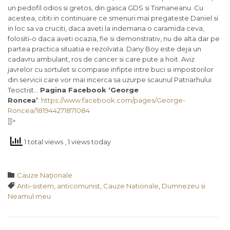
un pedofil odios si gretos, din gasca GDS si Tismaneanu. Cu
acestea, cititi in continuare ce smenuri mai pregateste Daniel si
in loc sa va cruciti, daca aveti la indemana o caramida ceva,
folositi-o daca aveti ocazia, fie si demonstrativ, nu de alta dar pe
partea practica situatia e rezolvata. Dany Boy este deja un
cadavru ambulant, ros de cancer si care pute a hoit. Aviz
javrelor cu sortulet si compase infipte intre buci si impostorilor
din servicii care vor mai incerca sa uzurpe scaunul Patriarhului
Teoctist…
Pagina Facebook ‘George
Roncea’
:
https://www.facebook.com/pages/George-
Roncea/181944271871084
]]>
1 total views
, 1 views today
Category

Cauze Naţionale
Tags

Anti-sistem
,
anticomunist
,
Cauze Nationale
,
Dumnezeu si
Neamul meu