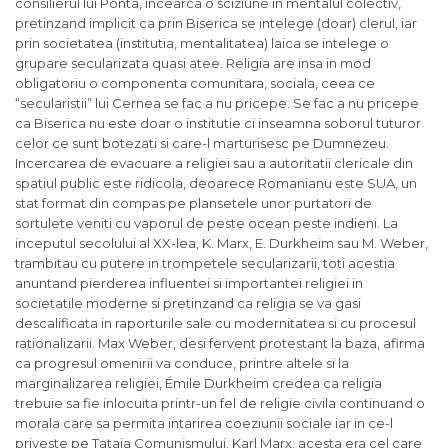
consilierul lui Ponta, incearca o sciziune in mentalul colectiv,
pretinzand implicit ca prin Biserica se intelege (doar) clerul, iar
prin societatea (institutia, mentalitatea) laica se intelege o
grupare secularizata quasi atee. Religia are insa in mod
obligatoriu o componenta comunitara, sociala, ceea ce
“secularistii” lui Cernea se fac a nu pricepe. Se fac a nu pricepe
ca Biserica nu este doar o institutie ci inseamna soborul tuturor
celor ce sunt botezati si care-l marturisesc pe Dumnezeu.
Incercarea de evacuare a religiei sau a autoritatii clericale din
spatiul public este ridicola, deoarece Romanianu este SUA, un
stat format din compas pe plansetele unor purtatori de
sortulete veniti cu vaporul de peste ocean peste indieni. La
inceputul secolului al XX-lea, K. Marx, E. Durkheim sau M. Weber,
trambitau cu putere in trompetele secularizarii, toti acestia
anuntand pierderea influentei si importantei religiei in
societatile moderne si pretinzand ca religia se va gasi
descalificata in raporturile sale cu modernitatea si cu procesul
rationalizarii. Max Weber, desi fervent protestant la baza, afirma
ca progresul omenirii va conduce, printre altele si la
marginalizarea religiei, Émile Durkheim credea ca religia
trebuie sa fie inlocuita printr-un fel de religie civila continuand o
morala care sa permita intarirea coeziunii sociale iar in ce-l
priveste pe Tataia Comunismului, Karl Marx, acesta era cel care