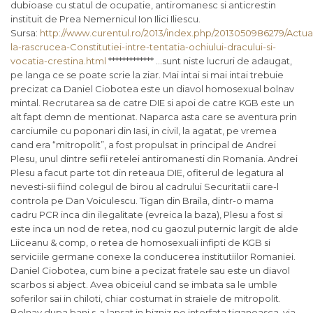
dubioase cu statul de ocupatie, antiromanesc si anticrestin
instituit de Prea Nemernicul Ion Ilici Iliescu.
Sursa:
http://www.curentul.ro/2013/index.php/2013050986279/Actual
la-rascrucea-Constitutiei-intre-tentatia-ochiului-dracului-si-
vocatia-crestina.html
************* …sunt niste lucruri de adaugat,
pe langa ce se poate scrie la ziar. Mai intai si mai intai trebuie
precizat ca Daniel Ciobotea este un diavol homosexual bolnav
mintal. Recrutarea sa de catre DIE si apoi de catre KGB este un
alt fapt demn de mentionat. Naparca asta care se aventura prin
carciumile cu poponari din Iasi, in civil, la agatat, pe vremea
cand era “mitropolit”, a fost propulsat in principal de Andrei
Plesu, unul dintre sefii retelei antiromanesti din Romania. Andrei
Plesu a facut parte tot din reteaua DIE, ofiterul de legatura al
nevesti-sii fiind colegul de birou al cadrului Securitatii care-l
controla pe Dan Voiculescu. Tigan din Braila, dintr-o mama
cadru PCR inca din ilegalitate (evreica la baza), Plesu a fost si
este inca un nod de retea, nod cu gaozul puternic largit de alde
Liiceanu & comp, o retea de homosexuali infipti de KGB si
serviciile germane conexe la conducerea institutiilor Romaniei.
Daniel Ciobotea, cum bine a pecizat fratele sau este un diavol
scarbos si abject. Avea obiceiul cand se imbata sa le umble
soferilor sai in chiloti, chiar costumat in straiele de mitropolit.
Bolnav dupa bani s-a lansat in bizniz pe interfata tiganeasca, via