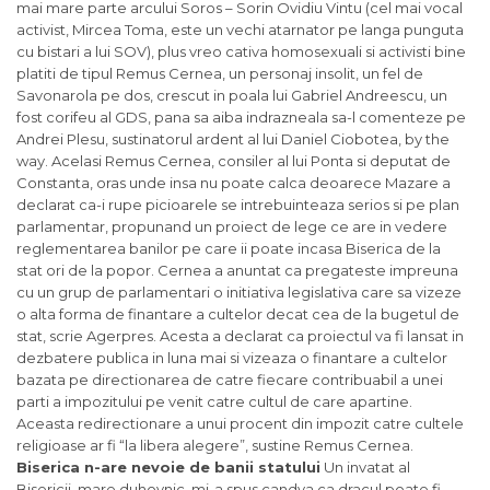
mai mare parte arcului Soros – Sorin Ovidiu Vintu (cel mai vocal
activist, Mircea Toma, este un vechi atarnator pe langa punguta
cu bistari a lui SOV), plus vreo cativa homosexuali si activisti bine
platiti de tipul Remus Cernea, un personaj insolit, un fel de
Savonarola pe dos, crescut in poala lui Gabriel Andreescu, un
fost corifeu al GDS, pana sa aiba indrazneala sa-l comenteze pe
Andrei Plesu, sustinatorul ardent al lui Daniel Ciobotea, by the
way. Acelasi Remus Cernea, consiler al lui Ponta si deputat de
Constanta, oras unde insa nu poate calca deoarece Mazare a
declarat ca-i rupe picioarele se intrebuinteaza serios si pe plan
parlamentar, propunand un proiect de lege ce are in vedere
reglementarea banilor pe care ii poate incasa Biserica de la
stat ori de la popor. Cernea a anuntat ca pregateste impreuna
cu un grup de parlamentari o initiativa legislativa care sa vizeze
o alta forma de finantare a cultelor decat cea de la bugetul de
stat, scrie Agerpres. Acesta a declarat ca proiectul va fi lansat in
dezbatere publica in luna mai si vizeaza o finantare a cultelor
bazata pe directionarea de catre fiecare contribuabil a unei
parti a impozitului pe venit catre cultul de care apartine.
Aceasta redirectionare a unui procent din impozit catre cultele
religioase ar fi “la libera alegere”, sustine Remus Cernea.
Biserica n-are nevoie de banii statului
Un invatat al
Bisericii, mare duhovnic, mi-a spus candva ca dracul poate fi