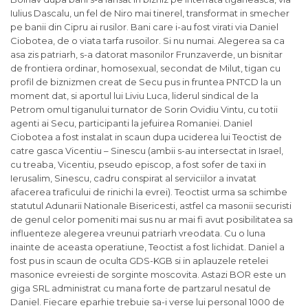
Iulius Dascalu, un fel de Niro mai tinerel, transformat in smecher
pe banii din Cipru ai rusilor. Bani care i-au fost virati via Daniel
Ciobotea, de o viata tarfa rusoilor. Si nu numai. Alegerea sa ca
asa zis patriarh, s-a datorat masonilor Frunzaverde, un bisnitar
de frontiera ordinar, homosexual, secondat de Milut, tigan cu
profil de biznizmen creat de Secu pus in fruntea PNTCD la un
moment dat, si aportul lui Liviu Luca, liderul sindical de la
Petrom omul tiganului turnator de Sorin Ovidiu Vintu, cu totii
agenti ai Secu, participanti la jefuirea Romaniei. Daniel
Ciobotea a fost instalat in scaun dupa uciderea lui Teoctist de
catre gasca Vicentiu – Sinescu (ambii s-au intersectat in Israel,
cu treaba, Vicentiu, pseudo episcop, a fost sofer de taxi in
Ierusalim, Sinescu, cadru conspirat al serviciilor a invatat
afacerea traficului de rinichi la evrei). Teoctist urma sa schimbe
statutul Adunarii Nationale Bisericesti, astfel ca masonii securisti
de genul celor pomeniti mai sus nu ar mai fi avut posibilitatea sa
influenteze alegerea vreunui patriarh vreodata. Cu o luna
inainte de aceasta operatiune, Teoctist a fost lichidat. Daniel a
fost pus in scaun de oculta GDS-KGB si in aplauzele retelei
masonice evreiesti de sorginte moscovita. Astazi BOR este un
giga SRL administrat cu mana forte de partzarul nesatul de
Daniel. Fiecare eparhie trebuie sa-i verse lui personal 1000 de