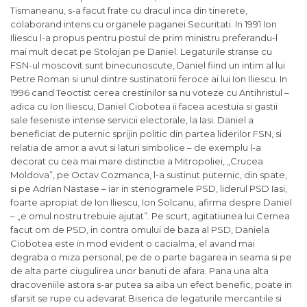
Tismaneanu, s-a facut frate cu dracul inca din tinerete,
colaborand intens cu organele paganei Securitati. In 1991 Ion
Iliescu l-a propus pentru postul de prim ministru preferandu-l
mai mult decat pe Stolojan pe Daniel. Legaturile stranse cu
FSN-ul moscovit sunt binecunoscute, Daniel fiind un intim al lui
Petre Roman si unul dintre sustinatorii feroce ai lui Ion Iliescu. In
1996 cand Teoctist cerea crestinilor sa nu voteze cu Antihristul –
adica cu Ion Iliescu, Daniel Ciobotea ii facea acestuia si gastii
sale feseniste intense servicii electorale, la Iasi. Daniel a
beneficiat de puternic sprijin politic din partea liderilor FSN, si
relatia de amor a avut si laturi simbolice – de exemplu l-a
decorat cu cea mai mare distinctie a Mitropoliei, „Crucea
Moldova”, pe Octav Cozmanca, l-a sustinut puternic, din spate,
si pe Adrian Nastase – iar in stenogramele PSD, liderul PSD Iasi,
foarte apropiat de Ion Iliescu, Ion Solcanu, afirma despre Daniel
– „e omul nostru trebuie ajutat”. Pe scurt, agitatiunea lui Cernea
facut om de PSD, in contra omului de baza al PSD, Daniela
Ciobotea este in mod evident o cacialma, el avand mai
degraba o miza personal, pe de o parte bagarea in seama si pe
de alta parte ciugulirea unor banuti de afara. Pana una alta
dracoveniile astora s-ar putea sa aiba un efect benefic, poate in
sfarsit se rupe cu adevarat Biserica de legaturile mercantile si