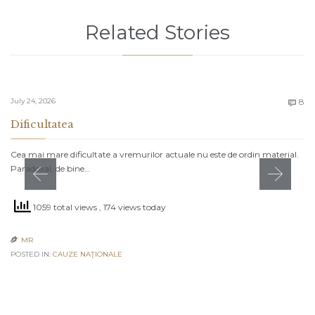
Related Stories
C
July 24, 2026
8

Dificultatea
Cea mai mare dificultate a vremurilor actuale nu este de ordin material.
Paradoxal, de bine…
1059 total views
, 174 views today
MR

POSTED IN:
CAUZE NAŢIONALE