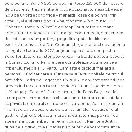
euro pe luna. Sunt 17 500 de eparhii. Peste 250 000 de hectare
de padure sunt administrate tot de poponautul nesatul. Peste
1200 de unitati economice – manastiri, case de odihna, mini
hoteluri, vile isi varsa obolul – neimpozitat – in buzunarul lui
Ciobotea. Toate publicatiile episcopiilor sunt tot pe mana
homalaului. Poponarul este si mega modul media, detinand 26
de statii radio si un post tv, tipografii si spatii de difuzare
exclusiva, consiliat de Dan Condurache, partenerul de afaceri si
colegul de liceu al lui SOV, un jidan tigan cadru conspirat al
Secu, fondatorul revistei iesene „Opinia Studenteasca” asociat
la Comac Ltd. un off-shore care controleaza o buna parte a
imperiului media al lui Vantu. Cam asta e tabloul mai larg al
personajului mizer care a ajuns sa se suie cu copitele pe tronul
patriarhal. Parintele Fageteanu in 2006 i-a anuntat ascensiunea
prevestind urcarea in Dealul Patriarhiei al unui specimen creat
in “Sinagoga Satanei”. Eu i-am anuntat lui Dany Boy inca de
acum patru ani moartea in chinuri cumplite si am publicat date
cu privire la cancerul ce-l roade si-l va rapune. Acum trei ani am
finalizat o carte despre uciderea Patriarhului Teoctist si rolul
gastii lui Daniel Ciobotea impreuna cu frate-miu, pe vremea
aceea mai putin imbecil si nehalit ca acum. Parintele Justin,
dupa ce a citit-o, m-a rugat sa nu o public deocamdata. Intre