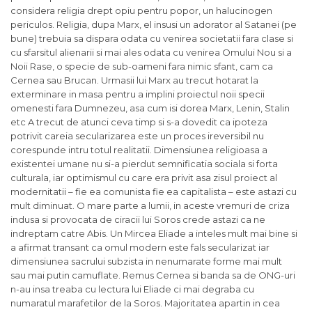
considera religia drept opiu pentru popor, un halucinogen
periculos. Religia, dupa Marx, el insusi un adorator al Satanei (pe
bune) trebuia sa dispara odata cu venirea societatii fara clase si
cu sfarsitul alienarii si mai ales odata cu venirea Omului Nou si a
Noii Rase, o specie de sub-oameni fara nimic sfant, cam ca
Cernea sau Brucan. Urmasii lui Marx au trecut hotarat la
exterminare in masa pentru a implini proiectul noii specii
omenesti fara Dumnezeu, asa cum isi dorea Marx, Lenin, Stalin
etc A trecut de atunci ceva timp si s-a dovedit ca ipoteza
potrivit careia secularizarea este un proces ireversibil nu
corespunde intru totul realitatii. Dimensiunea religioasa a
existentei umane nu si-a pierdut semnificatia sociala si forta
culturala, iar optimismul cu care era privit asa zisul proiect al
modernitatii – fie ea comunista fie ea capitalista – este astazi cu
mult diminuat. O mare parte a lumii, in aceste vremuri de criza
indusa si provocata de ciracii lui Soros crede astazi ca ne
indreptam catre Abis. Un Mircea Eliade a inteles mult mai bine si
a afirmat transant ca omul modern este fals secularizat iar
dimensiunea sacrului subzista in nenumarate forme mai mult
sau mai putin camuflate. Remus Cernea si banda sa de ONG-uri
n-au insa treaba cu lectura lui Eliade ci mai degraba cu
numaratul marafetilor de la Soros. Majoritatea apartin in cea