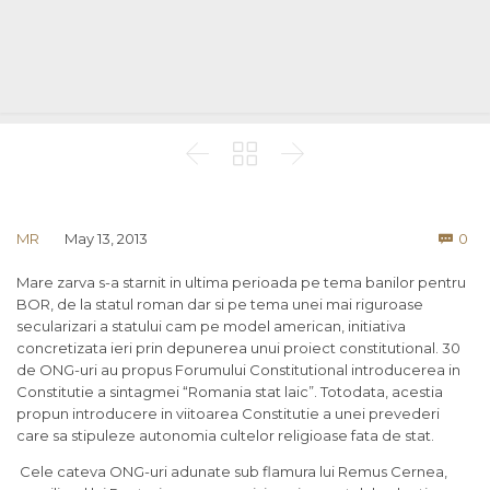



Co
MR
May 13, 2013
0

Mare zarva s-a starnit in ultima perioada pe tema banilor pentru
BOR, de la statul roman dar si pe tema unei mai riguroase
secularizari a statului cam pe model american, initiativa
concretizata ieri prin depunerea unui proiect constitutional. 30
de ONG-uri au propus Forumului Constitutional introducerea in
Constitutie a sintagmei “Romania stat laic”. Totodata, acestia
propun introducere in viitoarea Constitutie a unei prevederi
care sa stipuleze autonomia cultelor religioase fata de stat.
Cele cateva ONG-uri adunate sub flamura lui Remus Cernea,