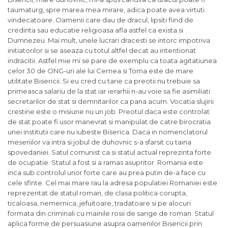
taumaturg, spre marea mea mirare, adica poate avea virtuti
vindecatoare. Oamenii care dau de dracul, lipsiti fiind de
credinta sau educatie religioasa afla astfel ca exista si
Dumnezeu. Mai mult, unele lucrari dracesti se intorc impotriva
initiatorilor si se aseaza cu totul altfel decat au intentionat
indracitii. Astfel mie mi se pare de exemplu ca toata agitatiunea
celor 30 de ONG-uri ale lui Cernea si Toma este de mare
utilitate Bisericii. Si eu cred cu tarie ca preotii nu trebuie sa
primeasca salariu de la stat iar ierarhii n-au voie sa fie asimiliati
secretarilor de stat si demnitarilor ca pana acum. Vocatia slujirii
crestine este o misiune nu un job. Preotul daca este controlat
de stat poate fi usor manevrat si manipulat de catre birocratia
unei institutii care nu iubeste Biserica. Daca in nomenclatorul
meseriilor va intra si jobul de duhovnic s-a sfarsit cu taina
spovedaniei. Satul comunist ca si statul actual reprezinta forte
de ocupatie. Statul a fost si a ramas asupritor. Romania este
inca sub controlul unor forte care au prea putin de-a face cu
cele sfinte. Cel mai mare rau la adresa populatiei Romaniei este
reprezentat de statul roman, de clasa politica corupta,
ticaloasa, nemernica, jefuitoare, tradatoare si pe alocuri
formata din criminali cu mainile rosii de sange de roman. Statul
aplica forme de persuasiune asupra oamenilor Bisericii prin