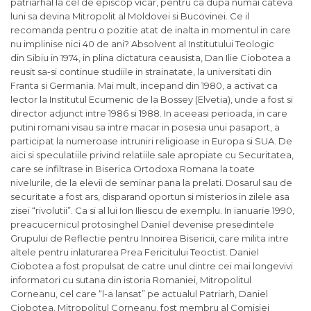
patriarhal la cel de episcop vicar, pentru ca dupa numai cateva
luni sa devina Mitropolit al Moldovei si Bucovinei. Ce il
recomanda pentru o pozitie atat de inalta in momentul in care
nu implinise nici 40 de ani? Absolvent al Institutului Teologic
din Sibiu in 1974, in plina dictatura ceausista, Dan Ilie Ciobotea a
reusit sa-si continue studiile in strainatate, la universitati din
Franta si Germania. Mai mult, incepand din 1980, a activat ca
lector la Institutul Ecumenic de la Bossey (Elvetia), unde a fost si
director adjunct intre 1986 si 1988. In aceeasi perioada, in care
putini romani visau sa intre macar in posesia unui pasaport, a
participat la numeroase intruniri religioase in Europa si SUA. De
aici si speculatiile privind relatiile sale apropiate cu Securitatea,
care se infiltrase in Biserica Ortodoxa Romana la toate
nivelurile, de la elevii de seminar pana la prelati. Dosarul sau de
securitate a fost ars, disparand oportun si misterios in zilele asa
zisei “rivolutii”. Ca si al lui Ion Iliescu de exemplu. In ianuarie 1990,
preacucernicul protosinghel Daniel devenise presedintele
Grupului de Reflectie pentru Innoirea Bisericii, care milita intre
altele pentru inlaturarea Prea Fericitului Teoctist. Daniel
Ciobotea a fost propulsat de catre unul dintre cei mai longevivi
informatori cu sutana din istoria Romaniei, Mitropolitul
Corneanu, cel care “l-a lansat” pe actualul Patriarh, Daniel
Ciobotea. Mitropolitul Corneanu, fost membru al Comisiei