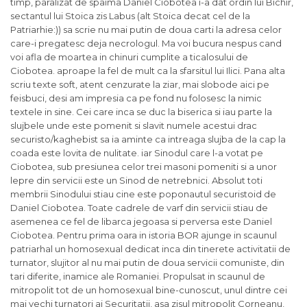
timp, paralizat de spaima Daniel Ciobotea i-a dat ordin lui Bichir,
sectantul lui Stoica zis Labus (alt Stoica decat cel de la
Patriarhie:)) sa scrie nu mai putin de doua carti la adresa celor
care-i pregatesc deja necrologul. Ma voi bucura nespus cand
voi afla de moartea in chinuri cumplite a ticalosului de
Ciobotea. aproape la fel de mult ca la sfarsitul lui Ilici. Pana alta
scriu texte soft, atent cenzurate la ziar, mai slobode aici pe
feisbuci, desi am impresia ca pe fond nu folosesc la nimic
textele in sine. Cei care inca se duc la biserica si iau parte la
slujbele unde este pomenit si slavit numele acestui drac
securisto/kaghebist sa ia aminte ca intreaga slujba de la cap la
coada este lovita de nulitate. iar Sinodul care l-a votat pe
Ciobotea, sub presiunea celor trei masoni pomeniti si a unor
lepre din servicii este un Sinod de netrebnici. Absolut toti
membrii Sinodului stiau cine este poponautul securistoid de
Daniel Ciobotea. Toate cadrele de varf din servicii stiau de
asemenea ce fel de libarca jegoasa si perversa este Daniel
Ciobotea. Pentru prima oara in istoria BOR ajunge in scaunul
patriarhal un homosexual dedicat inca din tinerete activitatii de
turnator, slujitor al nu mai putin de doua servicii comuniste, din
tari diferite, inamice ale Romaniei. Propulsat in scaunul de
mitropolit tot de un homosexual bine-cunoscut, unul dintre cei
mai vechi turnatori ai Securitatii, asa zisul mitropolit Corneanu,