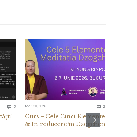
Comments
Comments
3
MAY 20, 2026
2
MAY 13, 2026


tății”
Curs – Cele Cinci Elemente
CE ES
& Introducere în Dzogchen
ȘI CE 
DESPR