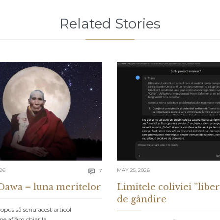
Related Stories
Comments
026
7
MAY 25, 2026

Dawa – luna meritelor
Limitele coliviei ”liber
de gândire
pus să scriu acest articol
ne aflăm chiar la