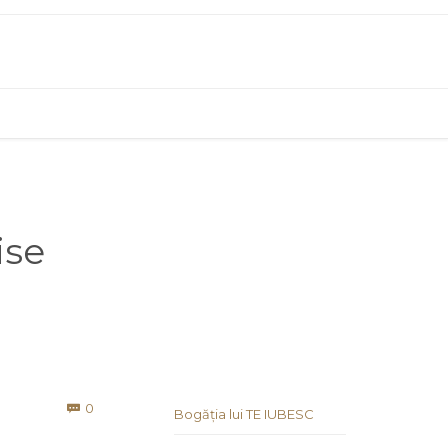
ise
Comments
0

Bogăția lui TE IUBESC