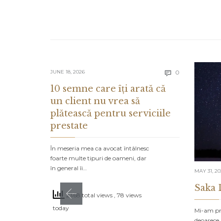
Comments
JUNE 18, 2026
0

10 semne care îți arată că
un client nu vrea să
plătească pentru serviciile
prestate
În meseria mea ca avocat întâlnesc
foarte multe tipuri de oameni, dar
în general îi…
MAY 31, 2
Saka 
2368 total views
, 78 views
today
Mi-am pro
deoarece 