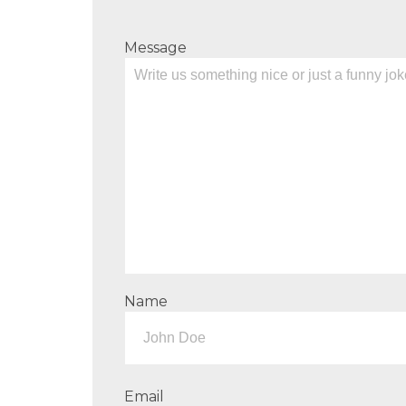
Message
Name
Email