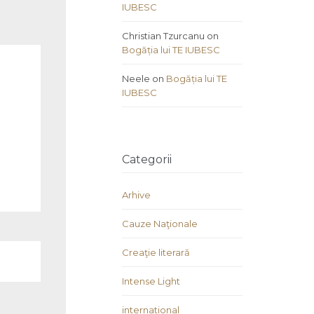
IUBESC
Christian Tzurcanu
on
Bogăția lui TE IUBESC
Neele
on
Bogăția lui TE
IUBESC
Categorii
Arhive
Cauze Naţionale
Creaţie literară
Intense Light
international