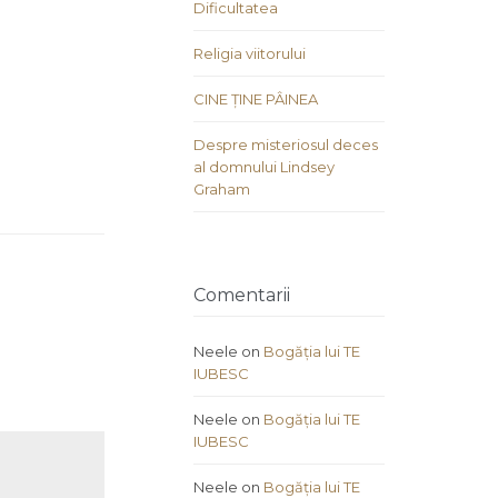
Dificultatea
Religia viitorului
CINE ȚINE PÂINEA
Despre misteriosul deces
al domnului Lindsey
Graham
Comentarii
Neele
on
Bogăția lui TE
IUBESC
Neele
on
Bogăția lui TE
IUBESC
Neele
on
Bogăția lui TE