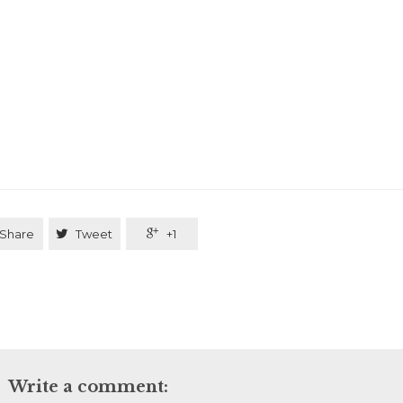
Share

Tweet

+1
Write a comment: