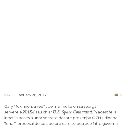
Co
MR
January 26, 2013
0

Gary Mckinnon, a reuºit de mai multe ori sã spargã
NASA
U.S. Space Command
serverele
sau chiar
. În acest fel a
intrat în posesia unor secrete despre prezenþa OZN-urilor pe
Terra ºi procesul de colaborare care se petrece între guvernul