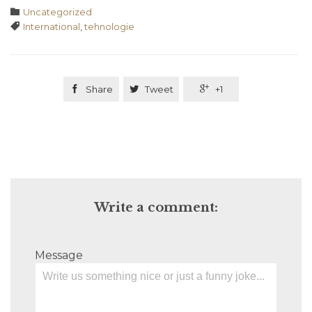
Category

Uncategorized
Tags

International
,
tehnologie

Share

Tweet

+1
Write a comment:
Message