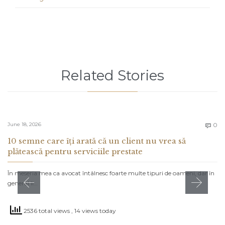
Related Stories
C
June 18, 2026
0

10 semne care îți arată că un client nu vrea să
plătească pentru serviciile prestate
În meseria mea ca avocat întâlnesc foarte multe tipuri de oameni, dar în
general îi…
2536 total views
, 14 views today