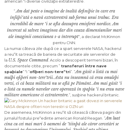
american ºi diverse civilizaþii extraterestre.
Am dat peste o imagine de înaltã definiþie în care era
”
înfãþiºatã o navã extraterestrã sub forma unui trabuc. Era
incredibil de mare ºi se afla deasupra emisferei nordice. Am
încercat sã salvez imaginea dar din cauza dimensiunilor mari
ale imaginii conexiunea s-a întrerupt
“, a declarat McKinnon
pentru CNN.
La numai câteva zile dupã ce a spart serverele NASA, hackerul
a reuºit sa treacã de bariera de securitate ale serverelor de
U.S. Space Command
la
. Acolo a descoperit termeni bizari, în
documentele citite, precum ”
transferuri între nave
Am gãsit o listã cu mai
spaþiale
” ºi ”
ofiþeri non-tereºtri
”. ”
mulþi ofiþeri non-tereºtrii. Asta nu înseamnã cã erau omuleþi
verzi, ci cã baza militarã nu se aflã pe Pãmânt. Am mai gãsit ºi
o listã cu numele navelor care opereazã în spaþiu ºi nu erau nave
militare americane ci extraterestre.
”, susþine hackerul britanic.
De asemenea, McKinnon a reuºit sã citeascã câteva pagini din
Am luat
jurnalul fostului preºedinte american Ronald Reagan. ”
cina cu cei mai mari 5 oameni de ºtiinþã ale cãror cercetãri se
bazeazã pe descoperirea Universului. Spaþiul este ultima