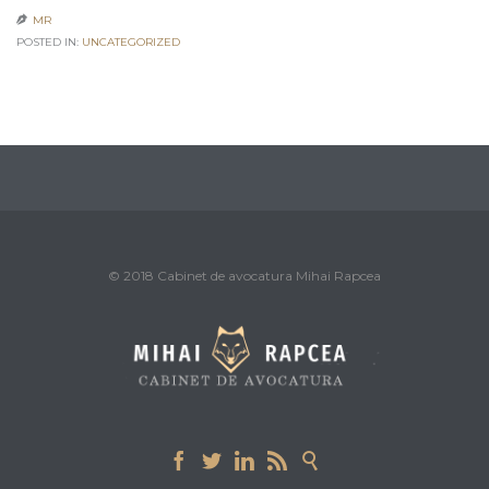
MR

POSTED IN:
UNCATEGORIZED
© 2018 Cabinet de avocatura Mihai Rapcea




