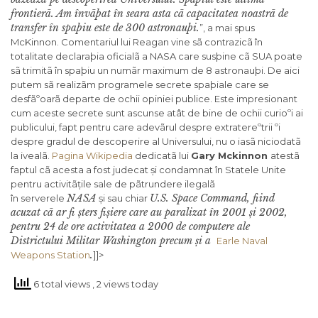
frontierã. Am învãþat în seara asta cã capacitatea noastrã de
transfer în spaþiu este de 300 astronauþi.
”, a mai spus
McKinnon. Comentariul lui Reagan vine sã contrazicã în
totalitate declaraþia oficialã a NASA care susþine cã SUA poate
sã trimitã în spaþiu un numãr maximum de 8 astronauþi. De aici
putem sã realizãm programele secrete spaþiale care se
desfãºoarã departe de ochii opiniei publice. Este impresionant
cum aceste secrete sunt ascunse atât de bine de ochii curioºi ai
publicului, fapt pentru care adevãrul despre extratereºtrii ºi
despre gradul de descoperire al Universului, nu o iasã niciodatã
la ivealã.
Pagina Wikipedia
dedicatã lui
Gary Mckinnon
atestã
faptul cã acesta a fost judecat și condamnat în Statele Unite
pentru activitãțile sale de pãtrundere ilegalã
NASA
U.S. Space Command, fiind
în serverele
și sau chiar
acuzat cã ar fi șters fișiere care au paralizat în 2001 și 2002,
pentru 24 de ore activitatea a 2000 de computere ale
Districtului Militar Washington precum și a
Earle Naval
.
Weapons Station
]]>
6 total views
, 2 views today