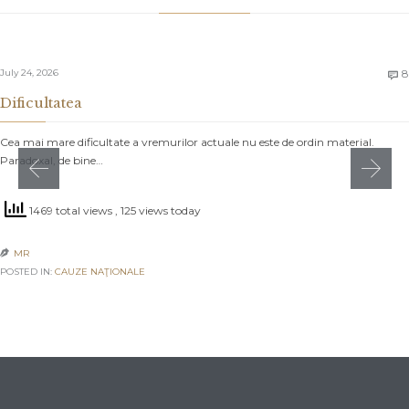
July 24, 2026
8

Dificultatea
Cea mai mare dificultate a vremurilor actuale nu este de ordin material.
Paradoxal, de bine…
1469 total views
, 125 views today
MR

POSTED IN:
CAUZE NAŢIONALE