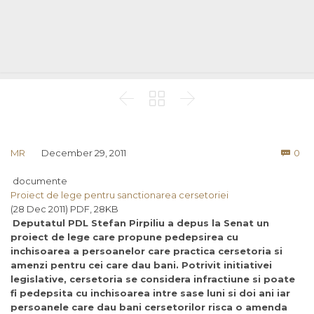



Co
MR
December 29, 2011
0

documente
Proiect de lege pentru sanctionarea cersetoriei
(28 Dec 2011) PDF, 28KB
Deputatul PDL Stefan Pirpiliu a depus la Senat un
proiect de lege care propune pedepsirea cu
inchisoarea a persoanelor care practica cersetoria si
amenzi pentru cei care dau bani. Potrivit initiativei
legislative, cersetoria se considera infractiune si poate
fi pedepsita cu inchisoarea intre sase luni si doi ani iar
persoanele care dau bani cersetorilor risca o amenda