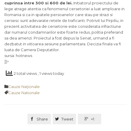
cuprinsa intre 300 si 600 de lei.
Initiatorul proiectului de
lege atrage atentia ca fenomenul cersetoriei a luat amploare in
Romania si ca in spatele persoanelor care stau pe strazi si
cersesc sunt adevarate retele de traficanti. Potrivit lui Pirpiliu, in
prezent activitatea de cersetorie este considerata infractiune
dar numarul condamnarilor este foarte redus, politia preferand
sa dea amenzi. Proiectul a fost depus la Senat, urmand a fi
dezbatut in viitoarea sesiune parlamentara. Decizia finala va fi
luata de Camera Deputatilor.
sursa: hotnews
]]>
2 total views
, 1 views today
Category

Cauze Naţionale
Tags

Cauze Nationale

Share

Tweet

+1