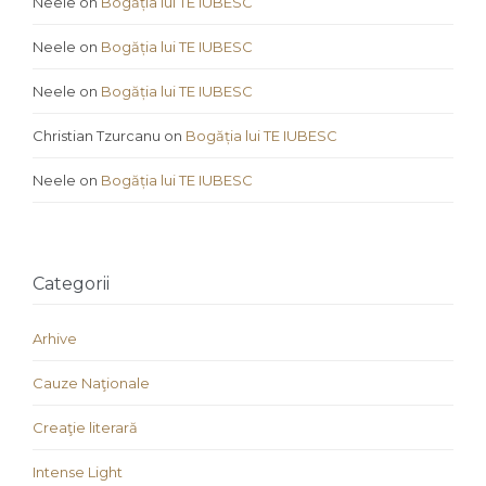
Neele
on
Bogăția lui TE IUBESC
Neele
on
Bogăția lui TE IUBESC
Neele
on
Bogăția lui TE IUBESC
Christian Tzurcanu
on
Bogăția lui TE IUBESC
Neele
on
Bogăția lui TE IUBESC
Categorii
Arhive
Cauze Naţionale
Creaţie literară
Intense Light