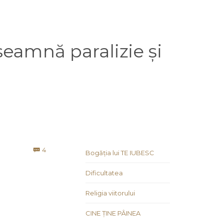
seamnă paralizie și
Comments
4

Bogăția lui TE IUBESC
Dificultatea
Religia viitorului
CINE ȚINE PÂINEA