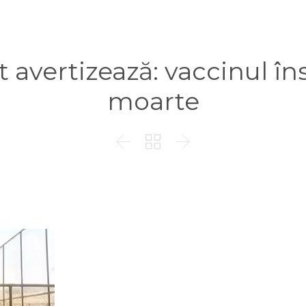
 avertizează: vaccinul în
moarte


