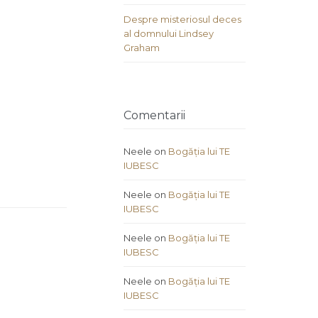
Despre misteriosul deces
al domnului Lindsey
Graham
Comentarii
Neele
on
Bogăția lui TE
IUBESC
Neele
on
Bogăția lui TE
IUBESC
Neele
on
Bogăția lui TE
IUBESC
Neele
on
Bogăția lui TE
IUBESC