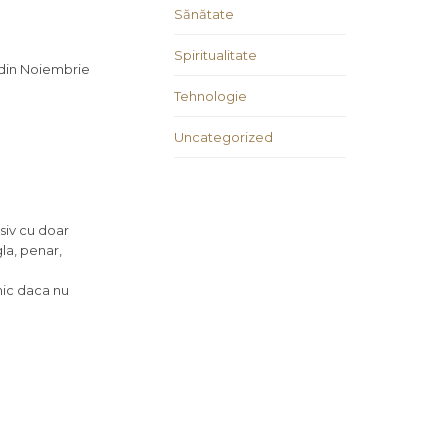
Sănătate
Spiritualitate
t din Noiembrie
Tehnologie
Uncategorized
usiv cu doar
gla, penar,
mic daca nu