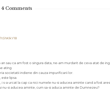
4
Comments
ThShKIkY18
n an sau ca am fost o singura data, ne-am murdarit de ceva atat de ingr
se ating.
ria societatii indiene din cauza impurificarii lor.
este lipsa.
, i s-a urcat la cap ca nici numele nu-si aducea aminte cand a fost arest
lui nu-si aducea aminte, cum sa-si aduca aminte de Dumnezeu?