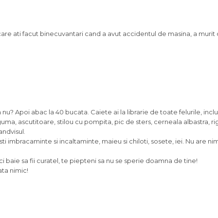
care ati facut binecuvantari cand a avut accidentul de masina, a muri
a nu? Apoi abac la 40 bucata. Caiete ai la librarie de toate felurile, incl
uma, ascutitoare, stilou cu pompita, pic de sters, cerneala albastra, ri
andvisul.
 imbracaminte si incaltaminte, maieu si chiloti, sosete, iei. Nu are ni
faci baie sa fii curatel, te piepteni sa nu se sperie doamna de tine!
ata nimic!