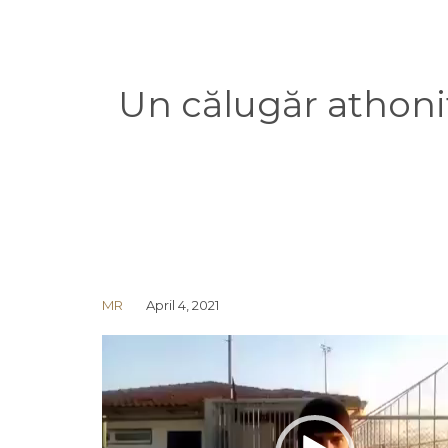
Un călugăr athonit
MR
April 4, 2021
Video
Player