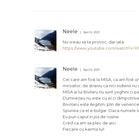
Neele
April 6, 2021
Nu vreau sa te provoc, dar iata:
https://www.youtube.com/watch?v=X
Neele
April 6, 2021
Cei care am fost la MISA, ca am fost u
mirositor, de straniu ca nici indienii nu 
MISA ai lui Bivilaru nu sunt yoghini ci pa
Dumnezeu nu este cu ei ci dimpotriva, 
Bivolaru este ilegitim, plin de venerice
Spunea ca el e bulgar. Daca numele 
Eu pun capul in jos de rusine.
Cred ca am sa plec de aici.
Fiecare cu karma lui!