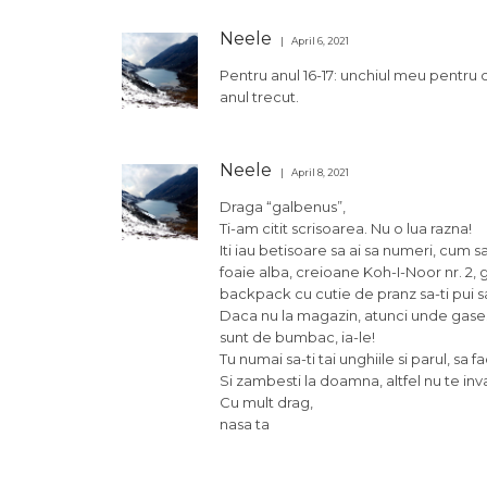
Neele
April 6, 2021
Pentru anul 16-17: unchiul meu pentru 
anul trecut.
Neele
April 8, 2021
Draga “galbenus”,
Ti-am citit scrisoarea. Nu o lua razna!
Iti iau betisoare sa ai sa numeri, cum s
foaie alba, creioane Koh-I-Noor nr. 2, g
backpack cu cutie de pranz sa-ti pui s
Daca nu la magazin, atunci unde gasesti
sunt de bumbac, ia-le!
Tu numai sa-ti tai unghiile si parul, sa 
Si zambesti la doamna, altfel nu te inv
Cu mult drag,
nasa ta