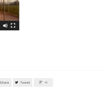
Share

Tweet

+1