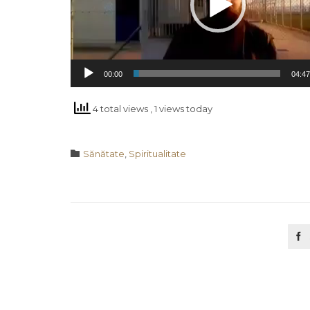
00:00
04:47
4 total views
, 1 views today
Category

Sănătate
,
Spiritualitate
