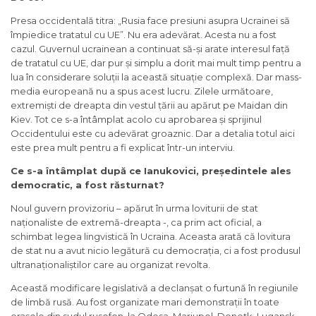
Presa occidentală titra: „Rusia face presiuni asupra Ucrainei să
împiedice tratatul cu UE”. Nu era adevărat. Acesta nu a fost
cazul. Guvernul ucrainean a continuat să-și arate interesul față
de tratatul cu UE, dar pur și simplu a dorit mai mult timp pentru a
lua în considerare soluții la această situație complexă. Dar mass-
media europeană nu a spus acest lucru. Zilele următoare,
extremiști de dreapta din vestul țării au apărut pe Maidan din
Kiev. Tot ce s-a întâmplat acolo cu aprobarea și sprijinul
Occidentului este cu adevărat groaznic. Dar a detalia totul aici
este prea mult pentru a fi explicat într-un interviu.
Ce s-a întâmplat după ce Ianukovici, președintele ales
democratic, a fost răsturnat?
Noul guvern provizoriu – apărut în urma loviturii de stat
naționaliste de extremă-dreapta -, ca prim act oficial, a
schimbat legea lingvistică în Ucraina. Aceasta arată că lovitura
de stat nu a avut nicio legătură cu democrația, ci a fost produsul
ultranaționaliștilor care au organizat revolta.
Această modificare legislativă a declanșat o furtună în regiunile
de limbă rusă. Au fost organizate mari demonstrații în toate