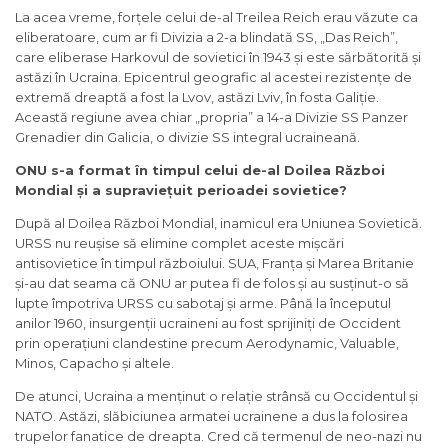
La acea vreme, forțele celui de-al Treilea Reich erau văzute ca
eliberatoare, cum ar fi Divizia a 2-a blindată SS, „Das Reich”,
care eliberase Harkovul de sovietici în 1943 și este sărbătorită și
astăzi în Ucraina. Epicentrul geografic al acestei rezistențe de
extremă dreaptă a fost la Lvov, astăzi Lviv, în fosta Galiție.
Această regiune avea chiar „propria” a 14-a Divizie SS Panzer
Grenadier din Galicia, o divizie SS integral ucraineană.
ONU s-a format în timpul celui de-al Doilea Război
Mondial și a supraviețuit perioadei sovietice?
După al Doilea Război Mondial, inamicul era Uniunea Sovietică.
URSS nu reușise să elimine complet aceste mișcări
antisovietice în timpul războiului. SUA, Franța și Marea Britanie
și-au dat seama că ONU ar putea fi de folos și au susținut-o să
lupte împotriva URSS cu sabotaj și arme. Până la începutul
anilor 1960, insurgenții ucraineni au fost sprijiniți de Occident
prin operațiuni clandestine precum Aerodynamic, Valuable,
Minos, Capacho și altele.
De atunci, Ucraina a menținut o relație strânsă cu Occidentul și
NATO. Astăzi, slăbiciunea armatei ucrainene a dus la folosirea
trupelor fanatice de dreapta. Cred că termenul de neo-nazi nu