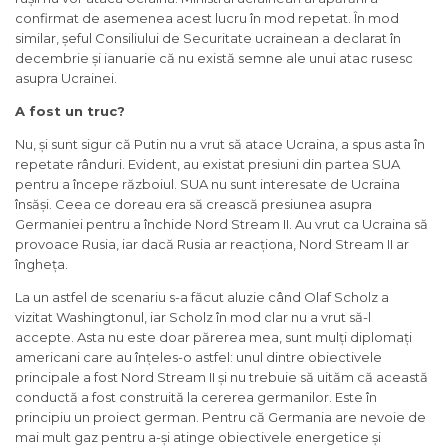
confirmat de asemenea acest lucru în mod repetat. În mod
similar, șeful Consiliului de Securitate ucrainean a declarat în
decembrie și ianuarie că nu există semne ale unui atac rusesc
asupra Ucrainei.
A fost un truc?
Nu, și sunt sigur că Putin nu a vrut să atace Ucraina, a spus asta în
repetate rânduri. Evident, au existat presiuni din partea SUA
pentru a începe războiul. SUA nu sunt interesate de Ucraina
însăși. Ceea ce doreau era să crească presiunea asupra
Germaniei pentru a închide Nord Stream II. Au vrut ca Ucraina să
provoace Rusia, iar dacă Rusia ar reacționa, Nord Stream II ar
îngheța.
La un astfel de scenariu s-a făcut aluzie când Olaf Scholz a
vizitat Washingtonul, iar Scholz în mod clar nu a vrut să-l
accepte. Asta nu este doar părerea mea, sunt mulți diplomați
americani care au înțeles-o astfel: unul dintre obiectivele
principale a fost Nord Stream II și nu trebuie să uităm că această
conductă a fost construită la cererea germanilor. Este în
principiu un proiect german. Pentru că Germania are nevoie de
mai mult gaz pentru a-și atinge obiectivele energetice și