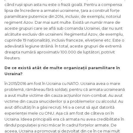
când rușii spun asta nu este o frază goală. Pentru a compensa
lipsa de încredere a armatei ucrainene, țara a construit forțe
paramilitare puternice din 2014, inclusiv, de exemplu, notoriul
regiment Azov. Dar mai sunt multe. Există un număr mare de
aceste grupuri care se află sub comanda Ucrainei, dar nu sunt
alcătuite exclusiv din ucraineni. Regimentul Azov, de exemplu,
cuprinde 19 naționalități, inclusiv franceze, elvețiene etc. Este o
adevărată legiune străină. În total, aceste grupuri de extremă
dreapta numără aproximativ 100.000 de luptători, potrivit
Reuters.
De ce există atât de multe organizații paramilitare în
Ucraina?
În 2015/2016 am fost în Ucraina cu NATO. Ucraina avea o mare
problemă, rămâneau fără soldați, pentru că armata ucraineană
a avut multe victime din cauza acțiunilor non-combat. Au avut
victime din cauza sinuciderilor și a problemelor cu alcoolul. Au
avut dificultăți în a găsi recruți. Mi s-a cerut să ajut datorită
experienței mele cu ONU. Așa că am fost de câteva ori în
Ucraina. Ideea principală era că armata nu avea credibilitate în
rândul populației și nici măcar în cadrul forțelor armate. De
aceea, Ucraina a promovat și dezvoltat din ce în ce mai mult