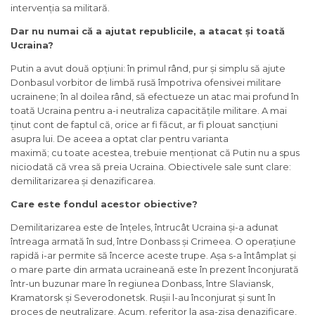
intervenția sa militară.
Dar nu numai că a ajutat republicile, a atacat și toată
Ucraina?
Putin a avut două opțiuni: în primul rând, pur și simplu să ajute
Donbasul vorbitor de limbă rusă împotriva ofensivei militare
ucrainene; în al doilea rând, să efectueze un atac mai profund în
toată Ucraina pentru a-i neutraliza capacitățile militare. A mai
ținut cont de faptul că, orice ar fi făcut, ar fi plouat sancțiuni
asupra lui. De aceea a optat clar pentru varianta
maximă; cu toate acestea, trebuie menționat că Putin nu a spus
niciodată că vrea să preia Ucraina. Obiectivele sale sunt clare:
demilitarizarea și denazificarea.
Care este fondul acestor obiective?
Demilitarizarea este de înțeles, întrucât Ucraina și-a adunat
întreaga armată în sud, între Donbass și Crimeea. O operațiune
rapidă i-ar permite să încerce aceste trupe. Așa s-a întâmplat și
o mare parte din armata ucraineană este în prezent înconjurată
într-un buzunar mare în regiunea Donbass, între Slaviansk,
Kramatorsk și Severodonetsk. Rușii l-au înconjurat și sunt în
proces de neutralizare. Acum, referitor la așa-zisa denazificare,