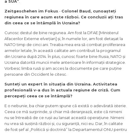
a SUA”
.
Zeitgeschehen im Fokus
.-
Colonel Baud, cunoașteți
regiunea în care acum este război. Ce concluzii ați tras
din ceea ce se întâmplă în Ucraina?
Cunosc destul de bine regiunea. Am fost la DFAE [Ministerul
Afacerilor Externe elvețian] și, în numele lor, am fost detașat la
NATO timp de cinci ani. Treaba mea era să combat proliferarea
armelor letale, în această calitate am contribuit la programul
din Ucraina după 2014. În plus, cunosc foarte bine Rusia, NATO și
Ucraina datorită muncii mele anterioare în informații strategice.
Vorbesc limba rusă și am acces la documente pe care puține
persoane din Occident le citesc.
Sunteți un expert în situația din Ucraina. Activitatea
profesională v-a dus în actuala regiune de criză. Cum
percepeți ceea ce se întâmplă?
E o nebunie, ba chiar putem spune că există o adevărată isterie.
Ceea ce mă surprinde, și chiar mă deranjează, este că nimeni
nu se întreabă de ce rușii au lansat această operațiune. Nimeni
nu vrea să susțină război și, cu siguranță, nici eu. Dar, în calitate
de fost șef al „Politică și doctrină” la Departamentul ONU pentru