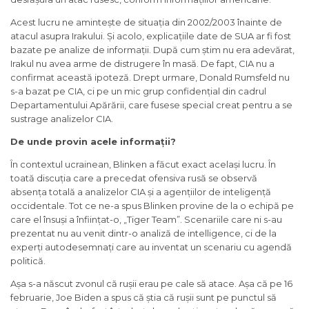
Acest lucru ne amintește de situația din 2002/2003 înainte de
atacul asupra Irakului. Și acolo, explicațiile date de SUA ar fi fost
bazate pe analize de informații. După cum știm nu era adevărat,
Irakul nu avea arme de distrugere în masă. De fapt, CIA nu a
confirmat această ipoteză. Drept urmare, Donald Rumsfeld nu
s-a bazat pe CIA, ci pe un mic grup confidențial din cadrul
Departamentului Apărării, care fusese special creat pentru a se
sustrage analizelor CIA.
De unde provin acele informații?
În contextul ucrainean, Blinken a făcut exact același lucru. În
toată discuția care a precedat ofensiva rusă se observă
absența totală a analizelor CIA și a agențiilor de inteligență
occidentale. Tot ce ne-a spus Blinken provine de la o echipă pe
care el însuși a înființat-o, „Tiger Team”. Scenariile care ni s-au
prezentat nu au venit dintr-o analiză de intelligence, ci de la
experți autodesemnați care au inventat un scenariu cu agendă
politică.
Așa s-a născut zvonul că rușii erau pe cale să atace. Așa că pe 16
februarie, Joe Biden a spus că știa că rușii sunt pe punctul să