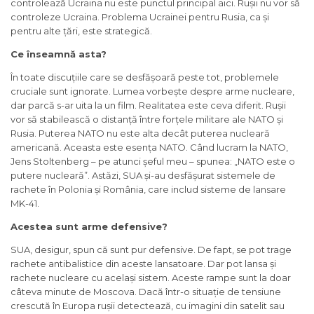
controlează Ucraina nu este punctul principal aici. Rușii nu vor să
controleze Ucraina. Problema Ucrainei pentru Rusia, ca și
pentru alte țări, este strategică.
Ce înseamnă asta?
În toate discuțiile care se desfășoară peste tot, problemele
cruciale sunt ignorate. Lumea vorbește despre arme nucleare,
dar parcă s-ar uita la un film. Realitatea este ceva diferit. Rușii
vor să stabilească o distanță între forțele militare ale NATO și
Rusia. Puterea NATO nu este alta decât puterea nucleară
americană. Aceasta este esența NATO. Când lucram la NATO,
Jens Stoltenberg – pe atunci șeful meu – spunea: „NATO este o
putere nucleară”. Astăzi, SUA și-au desfășurat sistemele de
rachete în Polonia și România, care includ sisteme de lansare
MK-41.
Acestea sunt arme defensive?
SUA, desigur, spun că sunt pur defensive. De fapt, se pot trage
rachete antibalistice din aceste lansatoare. Dar pot lansa și
rachete nucleare cu același sistem. Aceste rampe sunt la doar
câteva minute de Moscova. Dacă într-o situație de tensiune
crescută în Europa rușii detectează, cu imagini din satelit sau