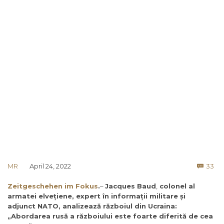
Co
MR
April 24, 2022
33

Zeitgeschehen im Fokus
.
–
Jacques Baud
,
colonel al
armatei elvețiene, expert în informații militare și
adjunct NATO, analizează războiul din Ucraina:
„
Abordarea rusă a războiului este foarte diferită de cea