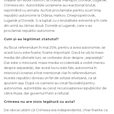
orașele din sudul rusofon, la Odesa, Mariupol, Donețk, Lugansk,
Crimeea etc. Autoritățile ucrainene au reacționat brutal,
reprimând cu armata. Au fost proclamate pentru scurt timp
republici autonome la Odesa, Harkov, Dnepropetrovsk,
Lugansk și Donețk. S-a luptat cu o brutalitate extremă și în cele
din urmă au rămas două: Donețk și Lugansk, care s-au
proclamat republici autonome.
Cum și-au legitimat statutul?
Au făcut referendum în mai 2014, pentru a avea autonomie, iar
acest lucru este foarte, foarte important. Dacă te uiți la mass-
media din ultimele luni, se vorbește doar despre „separațiști”.
Dar este o minciună: mass-media occidentală a vorbit mereu
despre separatiști, dar acest lucru este fals, autonomia în
interiorul Ucrainei a fost menționat clar în referendumuri.
Aceste republici doreau un fel de soluție elvețiană, ca să
spunem așa. După ce oamenii au votat favorabil pentru
autonomie, autoritățile au cerut recunoașterea republicilor de
către Rusia, dar guvernul Putin a refuzat.
Crimeea nu are nicio legătură cu asta?
De obicei uităm că Crimeea era independentă, chiar înainte ca