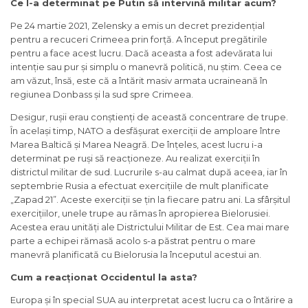
Ce l-a determinat pe Putin să intervină militar acum?
Pe 24 martie 2021, Zelensky a emis un decret prezidențial
pentru a recuceri Crimeea prin forță. A început pregătirile
pentru a face acest lucru. Dacă aceasta a fost adevărata lui
intenție sau pur și simplu o manevră politică, nu știm. Ceea ce
am văzut, însă, este că a întărit masiv armata ucraineană în
regiunea Donbass și la sud spre Crimeea.
Desigur, rușii erau conștienți de această concentrare de trupe.
În același timp, NATO a desfășurat exerciții de amploare între
Marea Baltică și Marea Neagră. De înțeles, acest lucru i-a
determinat pe ruși să reacționeze. Au realizat exerciții în
districtul militar de sud. Lucrurile s-au calmat după aceea, iar în
septembrie Rusia a efectuat exercițiile de mult planificate
„Zapad 21”. Aceste exerciții se țin la fiecare patru ani. La sfârșitul
exercițiilor, unele trupe au rămas în apropierea Bielorusiei.
Acestea erau unități ale Districtului Militar de Est. Cea mai mare
parte a echipei rămasă acolo s-a păstrat pentru o mare
manevră planificată cu Bielorusia la începutul acestui an.
Cum a reacționat Occidentul la asta?
Europa și în special SUA au interpretat acest lucru ca o întărire a