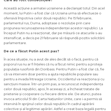
Care au fost consecințele?
Această acțiune a armatei ucrainene a declanșat totul. Din acel
moment, lui Putin i-a fost clar că Ucraina urma să efectueze o
ofensivă împotriva celor două republici. Pe 15 februarie,
parlamentul rus, Duma, adoptase o rezoluție prin care
propunea recunoașterea independenței acestor republici. La
început Putin nu a reacționat, dar pe măsură ce atacurile s-au
intensificat, a decis pe 21 februarie să răspundă pozitiv solicitării
parlamentare.
De ce a făcut Putin acest pas?
În acea situație, nu a avut de ales decât să o facă, pentru că
poporul rus nu ar fi înțeles că nu a făcut nimic pentru a proteja
populația rusofonă din Donbass. Pentru Putin i-a fost clar că, fie
că va interveni doar pentru a ajuta republicile populare sau
pentru a invada întreaga Ucraine, Occidentul va reacționa și cu
sancțiuni masive. Într-un prim pas, a recunoscut independența
celor două republici, apoi, în aceeași zi, a încheiat tratate de
prietenie și cooperare cu fiecare dintre ele. De atunci, putea
invoca articolul 51 din Carta Națiunilor Unite, care i-a permis să
intervină în sprijinul celor două republici în cadrul apărării
colective și al legitimei apărări. Astfel a creat baza legală pentru