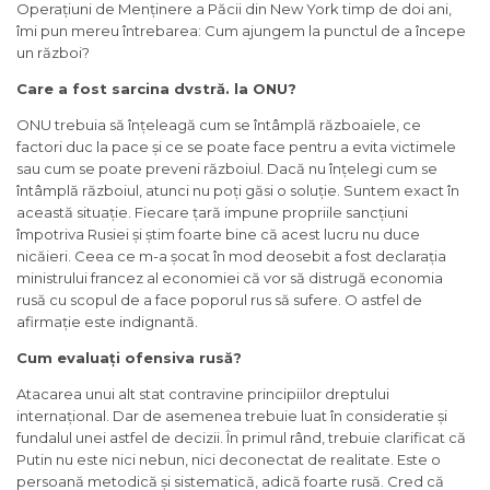
Operațiuni de Menținere a Păcii din New York timp de doi ani,
îmi pun mereu întrebarea: Cum ajungem la punctul de a începe
un război?
Care a fost sarcina dvstră. la ONU?
ONU trebuia să înțeleagă cum se întâmplă războaiele, ce
factori duc la pace și ce se poate face pentru a evita victimele
sau cum se poate preveni războiul. Dacă nu înțelegi cum se
întâmplă războiul, atunci nu poți găsi o soluție. Suntem exact în
această situație. Fiecare țară impune propriile sancțiuni
împotriva Rusiei și știm foarte bine că acest lucru nu duce
nicăieri. Ceea ce m-a șocat în mod deosebit a fost declarația
ministrului francez al economiei că vor să distrugă economia
rusă cu scopul de a face poporul rus să sufere. O astfel de
afirmație este indignantă.
Cum evaluați ofensiva rusă?
Atacarea unui alt stat contravine principiilor dreptului
internațional. Dar de asemenea trebuie luat în consideratie și
fundalul unei astfel de decizii. În primul rând, trebuie clarificat că
Putin nu este nici nebun, nici deconectat de realitate. Este o
persoană metodică și sistematică, adică foarte rusă. Cred că