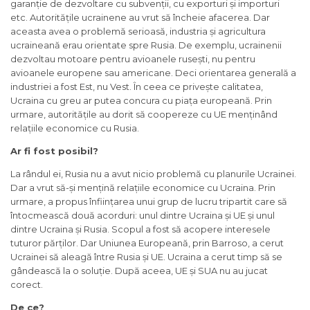
garanție de dezvoltare cu subvenții, cu exporturi și importuri
etc. Autoritățile ucrainene au vrut să încheie afacerea. Dar
aceasta avea o problemă serioasă, industria și agricultura
ucraineană erau orientate spre Rusia. De exemplu, ucrainenii
dezvoltau motoare pentru avioanele rusești, nu pentru
avioanele europene sau americane. Deci orientarea generală a
industriei a fost Est, nu Vest. În ceea ce privește calitatea,
Ucraina cu greu ar putea concura cu piața europeană. Prin
urmare, autoritățile au dorit să coopereze cu UE menținând
relațiile economice cu Rusia.
Ar fi fost posibil?
La rândul ei, Rusia nu a avut nicio problemă cu planurile Ucrainei.
Dar a vrut să-și mențină relațiile economice cu Ucraina. Prin
urmare, a propus înființarea unui grup de lucru tripartit care să
întocmească două acorduri: unul dintre Ucraina și UE și unul
dintre Ucraina și Rusia. Scopul a fost să acopere interesele
tuturor părților. Dar Uniunea Europeană, prin Barroso, a cerut
Ucrainei să aleagă între Rusia și UE. Ucraina a cerut timp să se
gândească la o soluție. După aceea, UE și SUA nu au jucat
corect.
De ce?