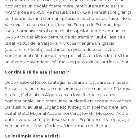
poți vedea un decalaj foarte mare între puterea nucleară a
NATO și cea a URSS. Pe măsură ce NATO a avansat spre granița
cu Rusia, incluzând Germania, Rusia a reacționat cu Pactul de la
Varșovia. La acea vreme, țările din Europa de Est erau deja
toate comuniste și sub controlul propriilor partide comuniste.
URSS a vrut să aibă o centură de siguranță în jurul ei, așa că a
creat Pactul de la Varșovia. A vrut să mențină un „glacis”
(apărare fortificată), astfel încât să poată duce un război
convențional cât mai mult timp posibil. Asta a fost ideea: să faci
un război convențional cât mai lung și să eviți să intri în nuclear.
Continuă să fie așa și astăzi?
După Războiul Rece, strategia nucleară a fost oarecum uitată.
Securitatea nu mai era o chestiune de arme nucleare. Războiul
din Irak, războiul din Afganistan au fost războaie cu arme
convenționale, iar dimensiunea nucleară era scoasă din vedere.
Dar rușii nu au uitat. Ei gândesc strategic. În acel moment, am
vizitat Statul Major al Academiei Voroșilov din Moscova. Acolo
puteai vedea cum gândesc oamenii. Ei gândesc strategic, așa
cum ar trebui să se gândească în vremuri de război.
Se întâmplă asta astăzi?