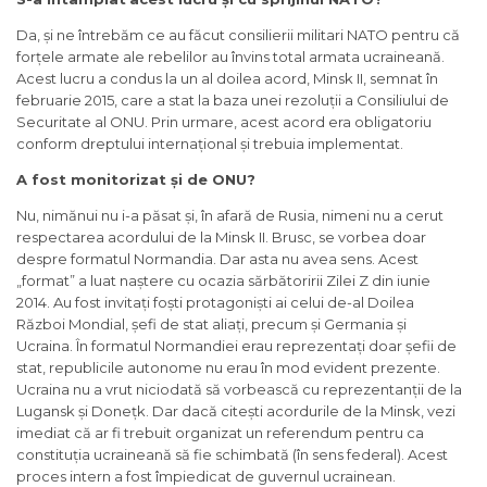
Da, și ne întrebăm ce au făcut consilierii militari NATO pentru că
forțele armate ale rebelilor au învins total armata ucraineană.
Acest lucru a condus la un al doilea acord, Minsk II, semnat în
februarie 2015, care a stat la baza unei rezoluții a Consiliului de
Securitate al ONU. Prin urmare, acest acord era obligatoriu
conform dreptului internațional și trebuia implementat.
A fost monitorizat și de ONU?
Nu, nimănui nu i-a păsat și, în afară de Rusia, nimeni nu a cerut
respectarea acordului de la Minsk II. Brusc, se vorbea doar
despre formatul Normandia. Dar asta nu avea sens. Acest
„format” a luat naștere cu ocazia sărbătoririi Zilei Z din iunie
2014. Au fost invitați foști protagoniști ai celui de-al Doilea
Război Mondial, șefi de stat aliați, precum și Germania și
Ucraina. În formatul Normandiei erau reprezentați doar șefii de
stat, republicile autonome nu erau în mod evident prezente.
Ucraina nu a vrut niciodată să vorbească cu reprezentanții de la
Lugansk și Donețk. Dar dacă citești acordurile de la Minsk, vezi
imediat că ar fi trebuit organizat un referendum pentru ca
constituția ucraineană să fie schimbată (în sens federal). Acest
proces intern a fost împiedicat de guvernul ucrainean.