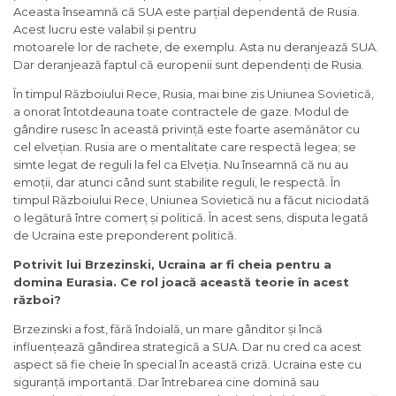
Aceasta înseamnă că SUA este parțial dependentă de Rusia.
Acest lucru este valabil și pentru
motoarele lor de rachete, de exemplu. Asta nu deranjează SUA.
Dar deranjează faptul că europenii sunt dependenți de Rusia.
În timpul Războiului Rece, Rusia, mai bine zis Uniunea Sovietică,
a onorat întotdeauna toate contractele de gaze. Modul de
gândire rusesc în această privință este foarte asemănător cu
cel elvețian. Rusia are o mentalitate care respectă legea; se
simte legat de reguli la fel ca Elveția. Nu înseamnă că nu au
emoții, dar atunci când sunt stabilite reguli, le respectă. În
timpul Războiului Rece, Uniunea Sovietică nu a făcut niciodată
o legătură între comerț și politică. În acest sens, disputa legată
de Ucraina este preponderent politică.
Potrivit lui Brzezinski, Ucraina ar fi cheia pentru a
domina Eurasia. Ce rol joacă această teorie în acest
război?
Brzezinski a fost, fără îndoială, un mare gânditor și încă
influențează gândirea strategică a SUA. Dar nu cred ca acest
aspect să fie cheie în special în această criză. Ucraina este cu
siguranță importantă. Dar întrebarea cine domină sau