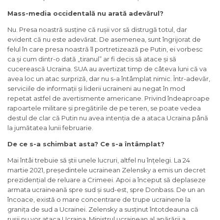
Mass-media occidentală nu arată adevărul?
Nu. Presa noastră susține că rușii vor să distrugă totul, dar
evident că nu este adevărat. De asemenea, sunt îngrijorat de
felul în care presa noastră îl portretizează pe Putin, ei vorbesc
ca și cum dintr-o dată „tiranul” ar fi decis să atace și să
cucerească Ucraina. SUA au avertizat timp de câteva luni că va
avea loc un atac surpriză, dar nu s-a întâmplat nimic. Într-adevăr,
serviciile de informații și liderii ucraineni au negat în mod
repetat astfel de avertismente americane. Privind îndeaproape
rapoartele militare și pregătirile de pe teren, se poate vedea
destul de clar că Putin nu avea intenția de a ataca Ucraina până
la jumătatea lunii februarie.
De ce s-a schimbat asta? Ce s-a întâmplat?
Mai întâi trebuie să știi unele lucruri, altfel nu înțelegi. La 24
martie 2021, președintele ucrainean Zelensky a emis un decret
prezidențial de reluare a Crimeei. Apoi a început să deplaseze
armata ucraineană spre sud și sud-est, spre Donbass. De un an
încoace, există o mare concentrare de trupe ucrainene la
granița de sud a Ucrainei. Zelensky a susținut întotdeauna că
rușii nu vor ataca Ucraina. Ministrul ucrainean al apărării a