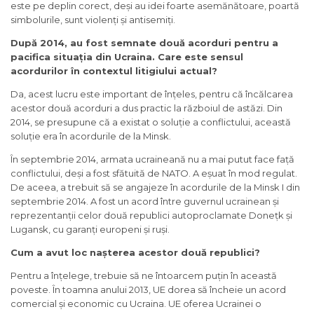
este pe deplin corect, deși au idei foarte asemănătoare, poartă
simbolurile, sunt violenți și antisemiți.
După 2014, au fost semnate două acorduri pentru a
pacifica situația din Ucraina. Care este sensul
acordurilor în contextul litigiului actual?
Da, acest lucru este important de înțeles, pentru că încălcarea
acestor două acorduri a dus practic la războiul de astăzi. Din
2014, se presupune că a existat o soluție a conflictului, această
soluție era în acordurile de la Minsk.
În septembrie 2014, armata ucraineană nu a mai putut face față
conflictului, deși a fost sfătuită de NATO. A eșuat în mod regulat.
De aceea, a trebuit să se angajeze în acordurile de la Minsk I din
septembrie 2014. A fost un acord între guvernul ucrainean și
reprezentanții celor două republici autoproclamate Donețk și
Lugansk, cu garanți europeni și ruși.
Cum a avut loc nașterea acestor două republici?
Pentru a înțelege, trebuie să ne întoarcem puțin în această
poveste. În toamna anului 2013, UE dorea să încheie un acord
comercial și economic cu Ucraina. UE oferea Ucrainei o