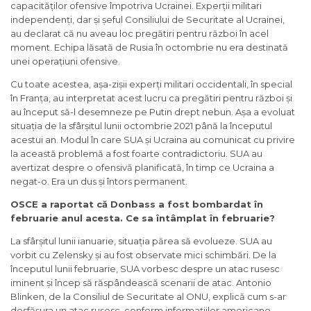
capacităților ofensive împotriva Ucrainei. Experții militari
independenți, dar și șeful Consiliului de Securitate al Ucrainei,
au declarat că nu aveau loc pregătiri pentru război în acel
moment. Echipa lăsată de Rusia în octombrie nu era destinată
unei operațiuni ofensive.
Cu toate acestea, așa-zișii experți militari occidentali, în special
în Franța, au interpretat acest lucru ca pregătiri pentru război și
au început să-l desemneze pe Putin drept nebun. Așa a evoluat
situația de la sfârșitul lunii octombrie 2021 până la începutul
acestui an. Modul în care SUA și Ucraina au comunicat cu privire
la această problemă a fost foarte contradictoriu. SUA au
avertizat despre o ofensivă planificată, în timp ce Ucraina a
negat-o. Era un dus și întors permanent.
OSCE a raportat că Donbass a fost bombardat în
februarie anul acesta. Ce sa întâmplat în februarie?
La sfârșitul lunii ianuarie, situația părea să evolueze. SUA au
vorbit cu Zelensky și au fost observate mici schimbări. De la
începutul lunii februarie, SUA vorbesc despre un atac rusesc
iminent și încep să răspândească scenarii de atac. Antonio
Blinken, de la Consiliul de Securitate al ONU, explică cum s-ar
desfășura un atac rusesc, conform informațiilor americane.