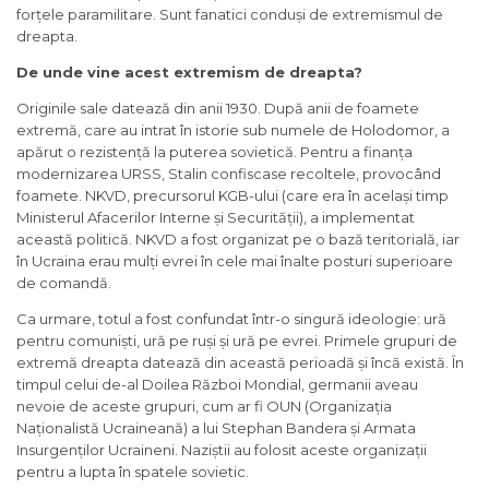
forțele paramilitare. Sunt fanatici conduși de extremismul de
dreapta.
De unde vine acest extremism de dreapta?
Originile sale datează din anii 1930. După anii de foamete
extremă, care au intrat în istorie sub numele de Holodomor, a
apărut o rezistență la puterea sovietică. Pentru a finanța
modernizarea URSS, Stalin confiscase recoltele, provocând
foamete. NKVD, precursorul KGB-ului (care era în același timp
Ministerul Afacerilor Interne și Securității), a implementat
această politică. NKVD a fost organizat pe o bază teritorială, iar
în Ucraina erau mulți evrei în cele mai înalte posturi superioare
de comandă.
Ca urmare, totul a fost confundat într-o singură ideologie: ură
pentru comuniști, ură pe ruși și ură pe evrei. Primele grupuri de
extremă dreapta datează din această perioadă și încă există. În
timpul celui de-al Doilea Război Mondial, germanii aveau
nevoie de aceste grupuri, cum ar fi OUN (Organizația
Naționalistă Ucraineană) a lui Stephan Bandera și Armata
Insurgenților Ucraineni. Naziștii au folosit aceste organizații
pentru a lupta în spatele sovietic.