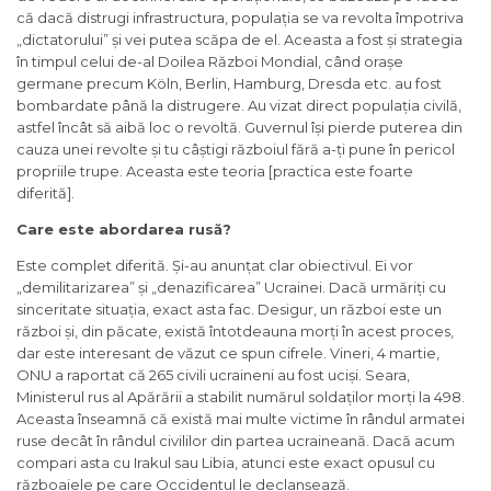
că dacă distrugi infrastructura, populația se va revolta împotriva
„dictatorului” și vei putea scăpa de el. Aceasta a fost și strategia
în timpul celui de-al Doilea Război Mondial, când orașe
germane precum Köln, Berlin, Hamburg, Dresda etc. au fost
bombardate până la distrugere. Au vizat direct populația civilă,
astfel încât să aibă loc o revoltă. Guvernul își pierde puterea din
cauza unei revolte și tu câștigi războiul fără a-ți pune în pericol
propriile trupe. Aceasta este teoria [practica este foarte
diferită].
Care este abordarea rusă?
Este complet diferită. Și-au anunțat clar obiectivul. Ei vor
„demilitarizarea” și „denazificarea” Ucrainei. Dacă urmăriți cu
sinceritate situația, exact asta fac. Desigur, un război este un
război și, din păcate, există întotdeauna morți în acest proces,
dar este interesant de văzut ce spun cifrele. Vineri, 4 martie,
ONU a raportat că 265 civili ucraineni au fost uciși. Seara,
Ministerul rus al Apărării a stabilit numărul soldaților morți la 498.
Aceasta înseamnă că există mai multe victime în rândul armatei
ruse decât în ​​rândul civililor din partea ucraineană. Dacă acum
compari asta cu Irakul sau Libia, atunci este exact opusul cu
războaiele pe care Occidentul le declanșează.