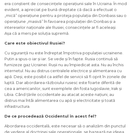
era conștient de consecințele operațiunii sale în Ucraina. În mod
evident, a apreciat pe bună dreptate că dacă a efectuat o
„mică” operațiune pentru a proteja populația din Donbass sau o
operațiune „masivă” în favoarea populației din Donbas și a
intereselor naționale ale Rusiei, consecințele ar fi aceleași.
Așa că a mers pe soluția supremă.
Care este obiectivul Rusiei?
Cu siguranță nu este îndreptat împotriva populației ucrainene.
Putin a spus-o iar și iar. Se vede și în fapte. Rusia continuă să
furnizeze gaz Ucrainei. Rușii nu au împiedicat asta. Nu au închis
internetul. Nu au distrus centralele electrice și alimentarea cu
apă. Deși, este posibil ca astfel de servicii să fi oprit în zonele de
luptă. Dar abordarea războiului rusesc este foarte diferită de
cea a americanilor, sunt exemplele din fosta Iugoslavie, Irak și
Libia. Când țările occidentale au atacat aceste națiuni, au
distrus mai întâi alimentarea cu apă și electricitate și toată
infrastructura.
De ce procedează Occidentul în acest fel?
Abordarea occidentală, este necesar să o analizăm din punctul
de vedere al doctrinei sale operaționale, se bazează pe ideea