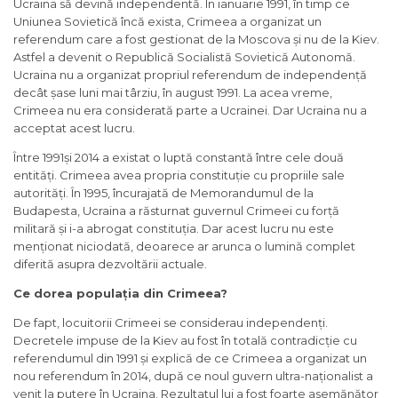
Ucraina să devină independentă. În ianuarie 1991, în timp ce
Uniunea Sovietică încă exista, Crimeea a organizat un
referendum care a fost gestionat de la Moscova și nu de la Kiev.
Astfel a devenit o Republică Socialistă Sovietică Autonomă.
Ucraina nu a organizat propriul referendum de independență
decât șase luni mai târziu, în august 1991. La acea vreme,
Crimeea nu era considerată parte a Ucrainei. Dar Ucraina nu a
acceptat acest lucru.
Între 1991și 2014 a existat o luptă constantă între cele două
entități. Crimeea avea propria constituție cu propriile sale
autorități. În 1995, încurajată de Memorandumul de la
Budapesta, Ucraina a răsturnat guvernul Crimeei cu forță
militară și i-a abrogat constituția. Dar acest lucru nu este
menționat niciodată, deoarece ar arunca o lumină complet
diferită asupra dezvoltării actuale.
Ce dorea populația din Crimeea?
De fapt, locuitorii Crimeei se considerau independenți.
Decretele impuse de la Kiev au fost în totală contradicție cu
referendumul din 1991 și explică de ce Crimeea a organizat un
nou referendum în 2014, după ce noul guvern ultra-naționalist a
venit la putere în Ucraina. Rezultatul lui a fost foarte asemănător