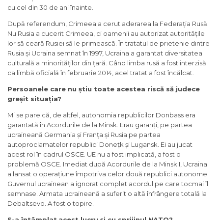
cu cel din 30 de ani înainte.
După referendum, Crimeea a cerut aderarea la Federația Rusă.
Nu Rusia a cucerit Crimeea, ci oamenii au autorizat autoritățile
lor să ceară Rusiei să le primească. În tratatul de prietenie dintre
Rusia și Ucraina semnat în 1997, Ucraina a garantat diversitatea
culturală a minorităților din țară. Când limba rusă a fost interzisă
ca limbă oficială în februarie 2014, acel tratat a fost încălcat.
Persoanele care nu știu toate acestea riscă să judece
greșit situația?
Mi se pare că, de altfel, autonomia republicilor Donbass era
garantată în Acordurile de la Minsk. Erau garanți, pe partea
ucraineană Germania și Franța și Rusia pe partea
autoproclamatelor republici Donețk și Lugansk. Ei au jucat
acest rol în cadrul OSCE. UE nu a fost implicată, a fost o
problemă OSCE. Imediat după Acordurile de la Minsk I, Ucraina
a lansat o operațiune împotriva celor două republici autonome.
Guvernul ucrainean a ignorat complet acordul pe care tocmai îl
semnase. Armata ucraineană a suferit o altă înfrângere totală la
Debaltsevo. A fost o topire.
S-a întâmplat
acest lucru și cu sprijinul NATO?