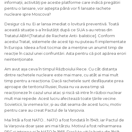
informații, activități pe aceste platforme care indică pregătiri
pentru o lansare, vor aștepta până vor fi lansate rachete
nucleare spre Moscova?
Desigur că nu. Ei ar lansa imediat o lovitură preventivă. Toată
această situație s-a înrăutățit după ce SUA s-au retras din
Tratatul ABM [Tratatul de Rachete Anti- balistice]. Conform
acestui Tratat, sistemele de acest tip nu puteau fi implementate
în Europa. Ideea a fost tocmai de a menține un anumit timp de
reacție în cazul unei confruntări. Asta pentru că pot apărea erori
neintenționate.
Am avut așa ceva în timpul Războiului Rece. Cu cât distanța
dintre rachetele nucleare este mai mare, cu atât ai mai mult
timp pentru a reacționa. Dacă rachetele sunt desfășurate prea
aproape de teritoriul Rusiei, Rusia nu va avea timp să
reacționeze în cazul unui atac și riscă să intre în război nuclear
mult mai repede. Acest lucru afectează toate țările vecine.
Sovieticii, la vremea lor, și-au dat seama de acest lucru, motiv
pentru care au creat Pactul de la Varșovia.
Mai întâi a fost NATO… NATO a fost fondată în 1949, iar Pactul de
la Varșovia doar șase ani mai târziu. Motivul a fost reînarmarea
RFG și intrarea ei în NATO în 1955. Dacă te uiți la harta din 1949,