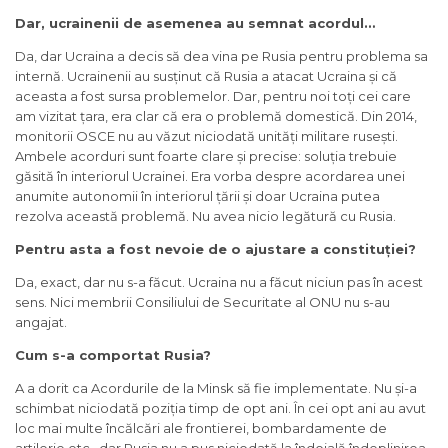
Dar, ucrainenii de asemenea au semnat acordul…
Da, dar Ucraina a decis să dea vina pe Rusia pentru problema sa
internă. Ucrainenii au susținut că Rusia a atacat Ucraina și că
aceasta a fost sursa problemelor. Dar, pentru noi toți cei care
am vizitat țara, era clar că era o problemă domestică. Din 2014,
monitorii OSCE nu au văzut niciodată unități militare rusești.
Ambele acorduri sunt foarte clare și precise: soluția trebuie
găsită în interiorul Ucrainei. Era vorba despre acordarea unei
anumite autonomii în interiorul țării și doar Ucraina putea
rezolva această problemă. Nu avea nicio legătură cu Rusia.
Pentru asta a fost nevoie de o ajustare a constituției?
Da, exact, dar nu s-a făcut. Ucraina nu a făcut niciun pas în acest
sens. Nici membrii Consiliului de Securitate al ONU nu s-au
angajat.
Cum s-a comportat Rusia?
A a dorit ca Acordurile de la Minsk să fie implementate. Nu și-a
schimbat niciodată poziția timp de opt ani. În cei opt ani au avut
loc mai multe încălcări ale frontierei, bombardamente de