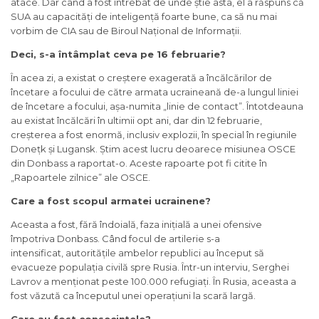
atace. Dar când a fost întrebat de unde știe asta, el a răspuns că
SUA au capacități de inteligență foarte bune, ca să nu mai
vorbim de CIA sau de Biroul Național de Informații.
Deci, s-a întâmplat ceva pe 16 februarie?
În acea zi, a existat o creștere exagerată a încălcărilor de
încetare a focului de către armata ucraineană de-a lungul liniei
de încetare a focului, așa-numita „linie de contact”. Întotdeauna
au existat încălcări în ultimii opt ani, dar din 12 februarie,
creșterea a fost enormă, inclusiv explozii, în special în regiunile
Donețk și Lugansk. Știm acest lucru deoarece misiunea OSCE
din Donbass a raportat-o. Aceste rapoarte pot fi citite în
„Rapoartele zilnice” ale OSCE.
Care a fost scopul armatei ucrainene?
Aceasta a fost, fără îndoială, faza inițială a unei ofensive
împotriva Donbass. Când focul de artilerie s-a
intensificat, autoritățile ambelor republici au început să
evacueze populația civilă spre Rusia. Într-un interviu, Serghei
Lavrov a menționat peste 100.000 refugiați. În Rusia, aceasta a
fost văzută ca începutul unei operațiuni la scară largă.