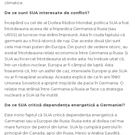
climatice.
De ce sunt SUA interesate de conflict?
Începând cu cel de-al Doilea Război Mondial, politica SUA a fost
întotdeauna aceea de a împiedica Germania și Rusia (sau
URSS) să lucreze mai strâns împreună. Asta în ciuda faptului că
germanii au o frică istorică de ruși. Dar aceste două țări sunt
cele mai mari puteri din Europa. Din punct de vedere istoric, au
existat întotdeauna relații economice între Germania și Rusia. Și
SUA au încercat întotdeauna să evite asta. Nu trebuie uitat că,
într-un război nuclear, Europa ar fi câmpul de luptă. Asta
înseamnă că, într-un astfel de caz, interesele Europei și ale SUA
nu ar fi neapărat aceleași. Aceasta explică de ce în anii 1980
Uniunea Sovietică a sprijinit mișcările de pace în Germania. O
relație mai strânsă între Germania și Rusia ar face ca strategia
nucleară a SUA să fie inutilă.
De ce SUA critică dependența energetică a Germaniei?
Este ironic faptul că SUA critică dependența energetică a
Germaniei sau a Europei de Rusia. Rusia este al doilea cel mai
mare furnizor de petrol din lume. SUA își cumpără petrolul în
principal din Canada, apoi din Rusia, Mexic și Arabia Saudită.