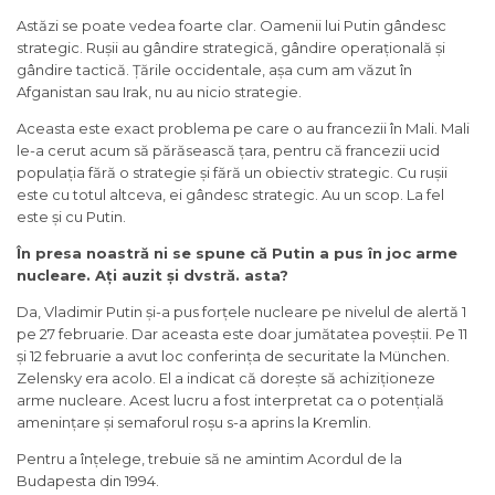
Astăzi se poate vedea foarte clar. Oamenii lui Putin gândesc
strategic. Rușii au gândire strategică, gândire operațională și
gândire tactică. Țările occidentale, așa cum am văzut în
Afganistan sau Irak, nu au nicio strategie.
Aceasta este exact problema pe care o au francezii în Mali. Mali
le-a cerut acum să părăsească țara, pentru că francezii ucid
populația fără o strategie și fără un obiectiv strategic. Cu rușii
este cu totul altceva, ei gândesc strategic. Au un scop. La fel
este și cu Putin.
În presa noastră ni se spune că Putin a pus în joc arme
nucleare. Ați auzit și dvstră. asta?
Da, Vladimir Putin și-a pus forțele nucleare pe nivelul de alertă 1
pe 27 februarie. Dar aceasta este doar jumătatea poveștii. Pe 11
și 12 februarie a avut loc conferința de securitate la München.
Zelensky era acolo. El a indicat că dorește să achiziționeze
arme nucleare. Acest lucru a fost interpretat ca o potențială
amenințare și semaforul roșu s-a aprins la Kremlin.
Pentru a înțelege, trebuie să ne amintim Acordul de la
Budapesta din 1994.