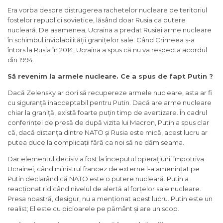
Era vorba despre distrugerea rachetelor nucleare pe teritoriul
fostelor republici sovietice, lăsând doar Rusia ca putere
nucleară. De asemenea, Ucraina a predat Rusiei arme nucleare
în schimbul inviolabilității granițelor sale. Când Crimeea s-a
întors la Rusia în 2014, Ucraina a spus că nu va respecta acordul
din 1994.
Să revenim la armele nucleare. Ce a spus de fapt Putin ?
Dacă Zelensky ar dori să recupereze armele nucleare, asta ar fi
cu siguranță inacceptabil pentru Putin. Dacă are arme nucleare
chiar la graniță, există foarte puțin timp de avertizare. În cadrul
conferinței de presă de după vizita lui Macron, Putin a spus clar
că, dacă distanța dintre NATO și Rusia este mică, acest lucru ar
putea duce la complicații fără ca noi să ne dăm seama.
Dar elementul decisiv a fost la începutul operațiunii împotriva
Ucrainei, când ministrul francez de externe l-a amenințat pe
Putin declarând că NATO este o putere nucleară. Putin a
reacționat ridicând nivelul de alertă al forțelor sale nucleare.
Presa noastră, desigur, nu a menționat acest lucru. Putin este un
realist; El este cu picioarele pe pământ și are un scop.