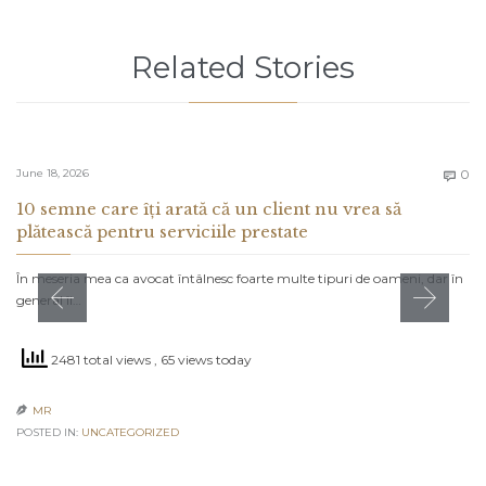
Related Stories
C
June 18, 2026
0

10 semne care îți arată că un client nu vrea să
plătească pentru serviciile prestate
În meseria mea ca avocat întâlnesc foarte multe tipuri de oameni, dar în
general îi…
2481 total views
, 65 views today
MR

POSTED IN:
UNCATEGORIZED