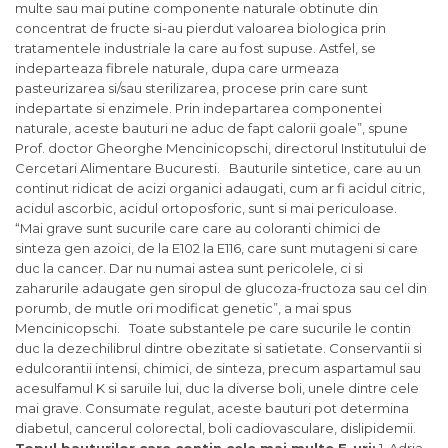
multe sau mai putine componente naturale obtinute din
concentrat de fructe si-au pierdut valoarea biologica prin
tratamentele industriale la care au fost supuse. Astfel, se
indeparteaza fibrele naturale, dupa care urmeaza
pasteurizarea si/sau sterilizarea, procese prin care sunt
indepartate si enzimele. Prin indepartarea componentei
naturale, aceste bauturi ne aduc de fapt calorii goale”, spune
Prof. doctor Gheorghe Mencinicopschi, directorul Institutului de
Cercetari Alimentare Bucuresti. Bauturile sintetice, care au un
continut ridicat de acizi organici adaugati, cum ar fi acidul citric,
acidul ascorbic, acidul ortoposforic, sunt si mai periculoase.
“Mai grave sunt sucurile care care au coloranti chimici de
sinteza gen azoici, de la E102 la E116, care sunt mutageni si care
duc la cancer. Dar nu numai astea sunt pericolele, ci si
zaharurile adaugate gen siropul de glucoza-fructoza sau cel din
porumb, de mutle ori modificat genetic”, a mai spus
Mencinicopschi. Toate substantele pe care sucurile le contin
duc la dezechilibrul dintre obezitate si satietate. Conservantii si
edulcorantii intensi, chimici, de sinteza, precum aspartamul sau
acesulfamul K si saruile lui, duc la diverse boli, unele dintre cele
mai grave. Consumate regulat, aceste bauturi pot determina
diabetul, cancerul colorectal, boli cadiovasculare, dislipidemii.