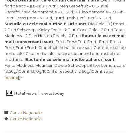
Topul bauturilor care contin cele mai multe E-uri:
1. Adria
flori de soc – 11 E-uri 2. Frutti Fresh Grapefruit – 8 E-uri si
Carrefour suc de portocale – 8 E-uri. 3. Cico portocale – 7 E-uri,
Frutti Fresh Pere – 7 E-uri, Frutti Fresh Tutti Frutti – 7 E-uri
Sucurile cu cele mai putine E-uri sunt:
Bio Cola ( 0 ) Pepsi –
2 E-uri Schweeps Kinley Tonic – 2 E-uri Coca Cola – 2 E-uri Fanta
Madness – 2 E-uri Nestea Peach – 2 E-uri
Bauturile cu cei mai
multi conservanti
sunt:
Frutti Fresh Tutti Frutti, Frutti Fresh
Pere, Frutti Fresh Grapefruit, Adria flori de soc, Carrefour suc de
portocale, Cico portocale, fiecare continand doua astfel de
substante.
Bauturile cu cele mai multe zaharuri sunt
:
Fanta Madness, Mountain Dew si Schweeps Bitter Lemon, care
13.50g/100ml, 13.10g/100ml si respectiv 12.60g/100ml. sursa:
femina
]]>
1 total views
, 1 views today
Category

Cauze Naţionale
Tags

Cauze Nationale