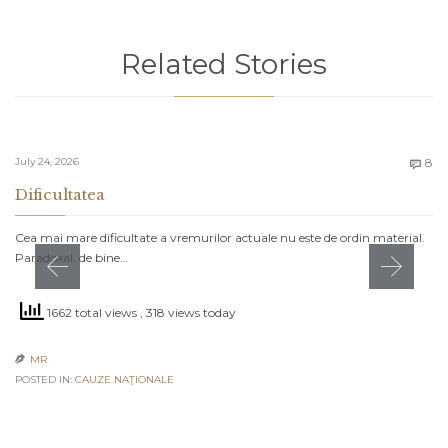
Related Stories
C
July 24, 2026
8

Dificultatea
Cea mai mare dificultate a vremurilor actuale nu este de ordin material.
Paradoxal, de bine…
1662 total views
, 318 views today
MR

POSTED IN:
CAUZE NAŢIONALE