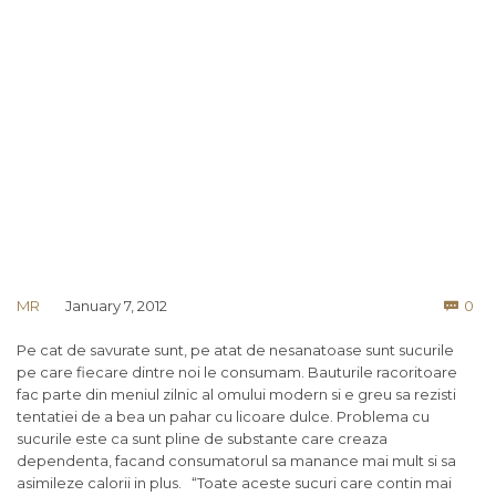
Co
MR
January 7, 2012
0

Pe cat de savurate sunt, pe atat de nesanatoase sunt sucurile
pe care fiecare dintre noi le consumam. Bauturile racoritoare
fac parte din meniul zilnic al omului modern si e greu sa rezisti
tentatiei de a bea un pahar cu licoare dulce. Problema cu
sucurile este ca sunt pline de substante care creaza
dependenta, facand consumatorul sa manance mai mult si sa
asimileze calorii in plus. “Toate aceste sucuri care contin mai