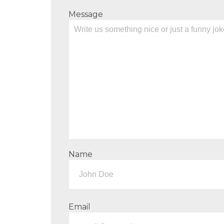
Message
Name
Email