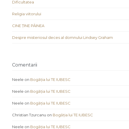
Dificultatea
Religia viitorului
CINE ȚINE PÂINEA
Despre misteriosul deces al domnului Lindsey Graham
Comentarii
Neele
on
Bogăția lui TE IUBESC
Neele
on
Bogăția lui TE IUBESC
Neele
on
Bogăția lui TE IUBESC
Christian Tzurcanu
on
Bogăția lui TE IUBESC
Neele
on
Bogăția lui TE IUBESC