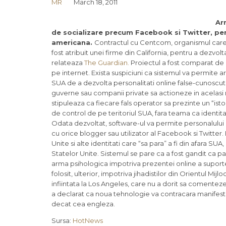
MR
March 18, 2011
Ar
de socializare precum Facebook si Twitter, pen
americana.
Contractul cu Centcom, organismul care s
fost atribuit unei firme din California, pentru a dezvo
relateaza
The Guardian.
Proiectul a fost comparat de c
pe internet. Exista suspiciuni ca sistemul va permite a
SUA de a dezvolta personalitati online false-cunoscute
guverne sau companii private sa actioneze in acelasi 
stipuleaza ca fiecare fals operator sa prezinte un “istor
de control de pe teritoriul SUA, fara teama ca identita
Odata dezvoltat, software-ul va permite personalului de
cu orice blogger sau utilizator al Facebook si Twitter. F
Unite si alte identitati care “sa para” a fi din afara SU
Statelor Unite. Sistemul se pare ca a fost gandit ca p
arma psihologica impotriva prezentei online a suporter
folosit, ulterior, impotriva jihadistilor din Orientul Mi
infiintata la Los Angeles, care nu a dorit sa comente
a declarat ca noua tehnologie va contracara manifestat
decat cea engleza.
Sursa:
HotNews