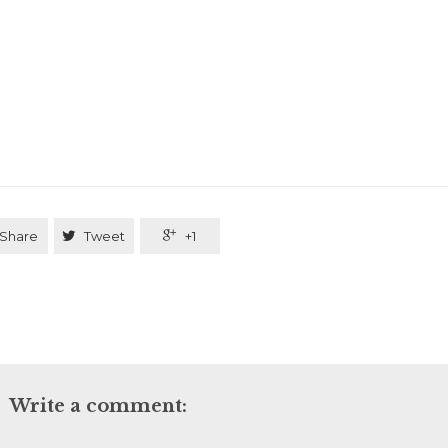
Share

Tweet

+1
Write a comment: