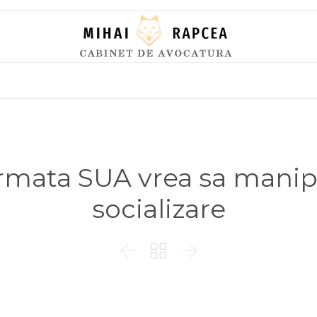
Skip
to
content
rmata SUA vrea sa manipu
socializare


