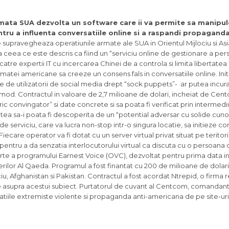
mata SUA dezvolta un software care ii va permite sa manipul
tru a influenta conversatiile online si a raspandi propagand
upravegheaza operatiunile armate ale SUA in Orientul Mijlociu si Asia
lta ceea ce este descris ca fiind un “serviciu online de gestionare a per
atre expertii IT cu incercarea Chinei de a controla si limita libertate
rmatei americane sa creeze un consens fals in conversatiile online. Init
 de utilizatorii de social media drept “sock puppets”- ar putea incura
mod. Contractul in valoare de 2,7 milioane de dolari, incheiat de Cen
ic convingator” si date concrete si sa poata fi verificat prin intermediu
tea sa-i poata fi descoperita de un “potential adversar cu solide cunos
 serviciu, care va lucra non-stop intr-o singura locatie, sa initieze con
iecare operator va fi dotat cu un server virtual privat situat pe teritori
A, pentru a da senzatia interlocutorului virtual ca discuta cu o persoana 
arte a programului Earnest Voice (OVC), dezvoltat pentru prima data in 
ilor Al Qaeda. Programul a fost finantat cu 200 de milioane de dolari s
jlociu, Afghanistan si Pakistan. Contractul a fost acordat Ntrepid, o firma
ze asupra acestui subiect. Purtatorul de cuvant al Centcom, comandant
iile extremiste violente si propaganda anti-americana de pe site-urile