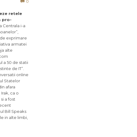
Comments
0

eze retele
a pro-
 Centrala i-a
soanelor”,
a de exprimare
iativa armatei
ja alte
tcom
l a 50 de statii
tinte de IT”.
versatii online
ul Statelor
din afara
Irak, ca o
i a fost
 recent
ul Bill Speaks
 in alte limbi,