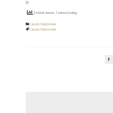
]]>
2 total views
, 1 views today
Category

Cauze Naţionale
Tags

Cauze Nationale
