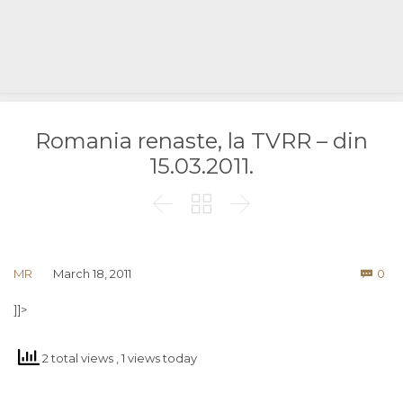
Romania renaste, la TVRR – din
15.03.2011.



Co
MR
March 18, 2011
0

]]>
2 total views
, 1 views today