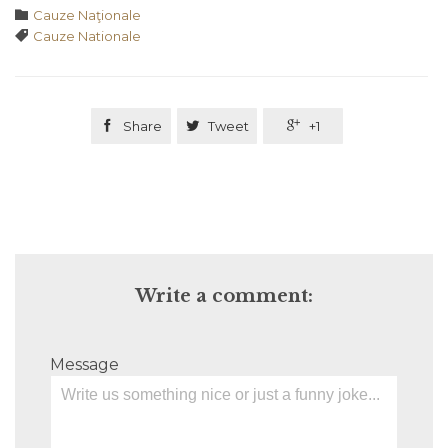
Category

Cauze Naţionale
Tags

Cauze Nationale

Share

Tweet

+1
Write a comment:
Message