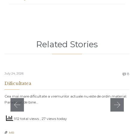
Related Stories
C
July 24, 2026
8

Dificultatea
Cea mai mare dificultate a vremurilor actuale nu este de ordin material.
Paradoxal, de bine…
912 total views
, 27 views today
MR
