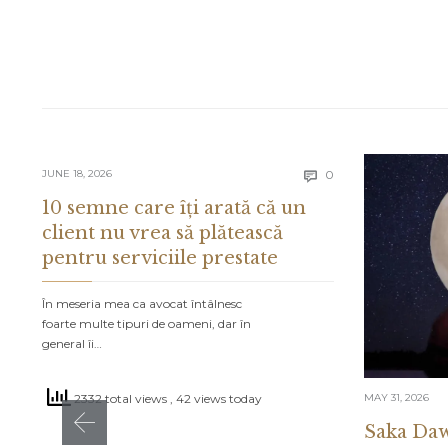
Comments
JUNE 18, 2026
0

10 semne care îți arată că un
client nu vrea să plătească
pentru serviciile prestate
În meseria mea ca avocat întâlnesc
foarte multe tipuri de oameni, dar în
general îi…
MAY 31, 2026
2332 total views
, 42 views today
Saka Daw