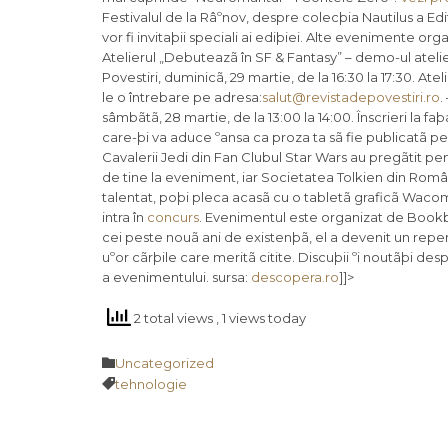
Festivalul de la Râºnov, despre colecþia Nautilus a Ed
vor fi invitaþii speciali ai ediþiei. Alte evenimente org
Atelierul „Debuteazã în SF & Fantasy” – demo-ul atelie
Povestiri, duminicã, 29 martie, de la 16:30 la 17:30. At
le o întrebare pe adresa:
salut@revistadepovestiri.ro
.
sâmbãtã, 28 martie, de la 13:00 la 14:00. Înscrieri la faþ
care-þi va aduce ºansa ca proza ta sã fie publicatã pe si
Cavalerii Jedi din Fan Clubul Star Wars au pregãtit pent
de tine la eveniment, iar Societatea Tolkien din Româ
talentat, poþi pleca acasã cu o tabletã graficã Wacom;
intra în
concurs
. Evenimentul este organizat de Bookbl
cei peste nouã ani de existenþã, el a devenit un reper 
uºor cãrþile care meritã citite. Discuþii ºi noutãþi de
a evenimentului. sursa:
descopera.ro
]]>
2 total views
, 1 views today
Category

Uncategorized
Tags

tehnologie