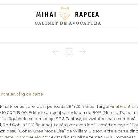
Skip
to
content



Final Frontier, are loc în perioada 28 ºi 29 martie. Târgul
Final Frontier
a
le 10:00 ºi 19:00. Editurile au ajunþat reduceri de 80% (Nemira, Paladin-
ºi la figurinele cu personaje SF & Fantasy, iar vizitatorii care cumpãrã 
d Goblin ºi 101 figurine). La târg vor avea loc ºi lansãri de carte: “Sh
nic sau “Conexiunea Mona Lisa” de William Gibson, a treia carte din t
ogramul complet aici
. Vor exista ºi discuþii pe tema SF-ului românesc