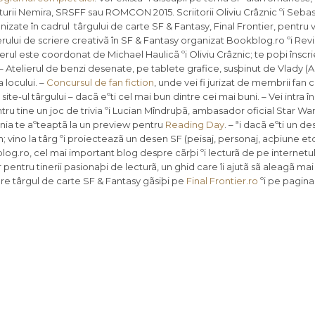
iturii Nemira, SRSFF sau ROMCON 2015. Scriitorii Oliviu Crâznic ºi Seba
anizate în cadrul târgului de carte SF & Fantasy, Final Frontier, pentru vi
rului de scriere creativã în SF & Fantasy organizat Bookblog.ro ºi Rev
elierul este coordonat de Michael Haulicã ºi Oliviu Crâznic; te poþi înscr
 – Atelierul de benzi desenate, pe tablete grafice, susþinut de Vlady (Al
a locului. –
Concursul de fan fiction
, unde vei fi jurizat de membrii fan cl
te-ul târgului – dacã eºti cel mai bun dintre cei mai buni. – Vei intra în 
ru tine un joc de trivia ºi Lucian Mîndruþã, ambasador oficial Star Wars,
nia te aºteaptã la un preview pentru
Reading Day
. – ªi dacã eºti un d
 vino la târg ºi proiecteazã un desen SF (peisaj, personaj, acþiune etc
og.ro, cel mai important blog despre cãrþi ºi lecturã de pe internetu
pentru tinerii pasionaþi de lecturã, un ghid care îi ajutã sã aleagã mai 
spre târgul de carte SF & Fantasy gãsiþi pe
Final Frontier.ro
ºi pe pagina