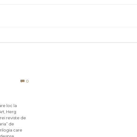
Comments
0

re loc la
Art, Herg
trei reviste de
aria” de
rilogia care
, despre