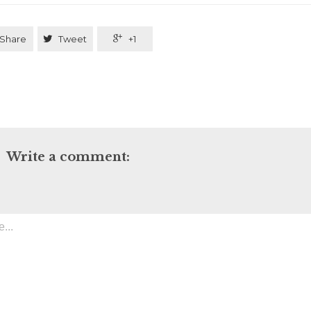
Share

Tweet

+1
Write a comment: