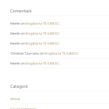
Comentarii
Neele
on
Bogăția lui TE IUBESC
Neele
on
Bogăția lui TE IUBESC
Neele
on
Bogăția lui TE IUBESC
Christian Tzurcanu
on
Bogăția lui TE IUBESC
Neele
on
Bogăția lui TE IUBESC
Categorii
Arhive
Cauze Naţionale