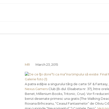
MR
March 23, 2015
Galerie foto (1)
A patra ediþie a singurului târg de carte SF & Fantasy, 
Nexus Gamers
Club (B-dul. Elisabeta nr. 37), între ore
Benet, Millenium Books, Tritonic, Crux). Vor fi reduceri 
benzi desenate primesc una gratis (The Walking Dead, Re
Roxana Brînceanu, “Ceasul Fantasmelor” de Oliviu Crâz
mai cuprinde “Neuromantul” ºi Contele Zero”.
Vezi pr