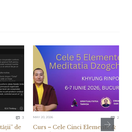
Comments
Comme
3
MAY 20, 2026
2
MA


tății” de
Curs – Cele Cinci Elemente &
C