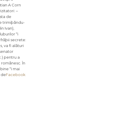
stian A Corn
zitatori: –
ista de
ie trimiþându-
in Ivan),
uburilor ºi
frãþii secrete:
 va fi alãturi
esenator
.) pentru a
l românesc. În
bine ºi mai
 de
Facebook