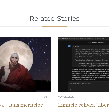
Related Stories
Comments
7
MAY 25, 2026

a – luna meritelor
Limitele coliviei ”liber