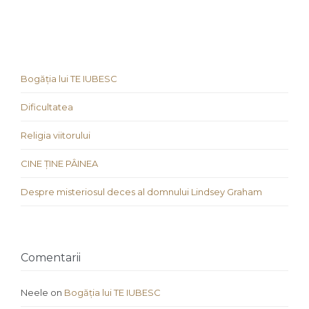
Bogăția lui TE IUBESC
Dificultatea
Religia viitorului
CINE ȚINE PÂINEA
Despre misteriosul deces al domnului Lindsey Graham
Comentarii
Neele
on
Bogăția lui TE IUBESC