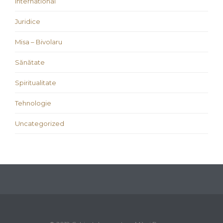
international
Juridice
Misa – Bivolaru
Sănătate
Spiritualitate
Tehnologie
Uncategorized