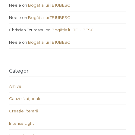
Neele
on
Bogăția lui TE IUBESC
Neele
on
Bogăția lui TE IUBESC
Christian Tzurcanu
on
Bogăția lui TE IUBESC
Neele
on
Bogăția lui TE IUBESC
Categorii
Arhive
Cauze Naţionale
Creaţie literară
Intense Light