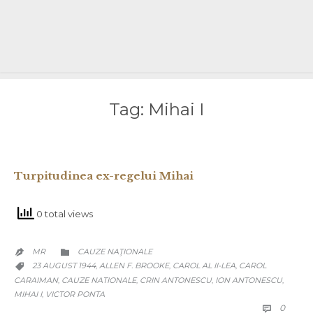
Tag:
Mihai I
Turpitudinea ex-regelui Mihai
0 total views
CATEGORY
MR
CAUZE NAŢIONALE


CATEGORY
23 AUGUST 1944
ALLEN F. BROOKE
CAROL AL II-LEA
CAROL
,
,
,

CARAIMAN
CAUZE NATIONALE
CRIN ANTONESCU
ION ANTONESCU
,
,
,
,
MIHAI I
VICTOR PONTA
,
COMM
0
