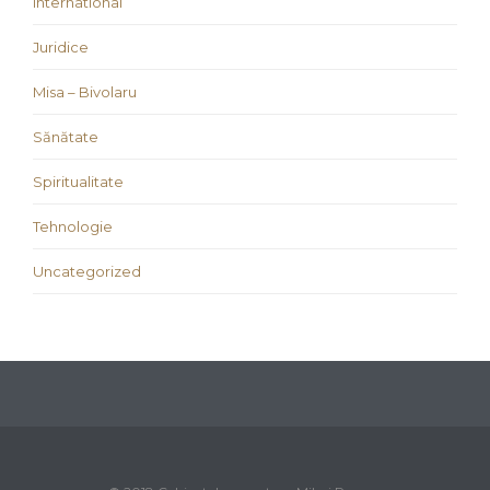
international
Juridice
Misa – Bivolaru
Sănătate
Spiritualitate
Tehnologie
Uncategorized