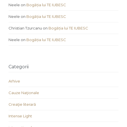
Neele
on
Bogăția lui TE IUBESC
Neele
on
Bogăția lui TE IUBESC
Christian Tzurcanu
on
Bogăția lui TE IUBESC
Neele
on
Bogăția lui TE IUBESC
Categorii
Arhive
Cauze Naţionale
Creaţie literară
Intense Light