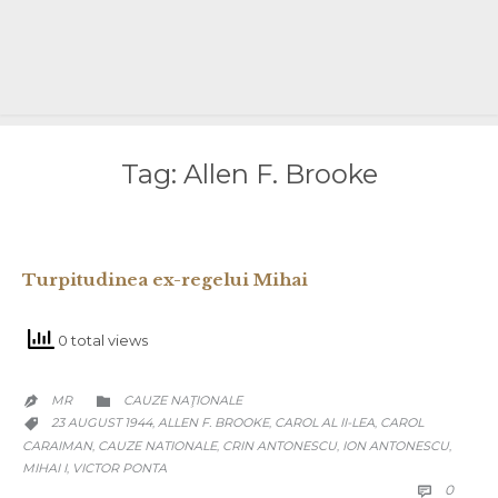
Tag:
Allen F. Brooke
Turpitudinea ex-regelui Mihai
0 total views
CATEGORY
MR
CAUZE NAŢIONALE


CATEGORY
23 AUGUST 1944
ALLEN F. BROOKE
CAROL AL II-LEA
CAROL
,
,
,

CARAIMAN
CAUZE NATIONALE
CRIN ANTONESCU
ION ANTONESCU
,
,
,
,
MIHAI I
VICTOR PONTA
,
COMM
0
