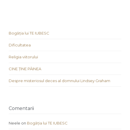
Bogăția lui TE IUBESC
Dificultatea
Religia viitorului
CINE ȚINE PÂINEA
Despre misteriosul deces al domnului Lindsey Graham
Comentarii
Neele
on
Bogăția lui TE IUBESC