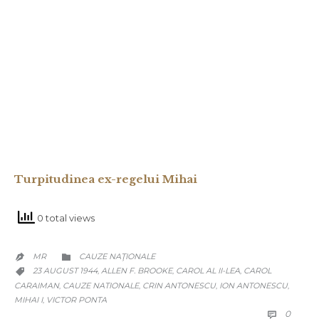
Turpitudinea ex-regelui Mihai
0 total views
CATEGORY
MR
CAUZE NAŢIONALE


CATEGORY
23 AUGUST 1944
ALLEN F. BROOKE
CAROL AL II-LEA
CAROL
,
,
,

CARAIMAN
CAUZE NATIONALE
CRIN ANTONESCU
ION ANTONESCU
,
,
,
,
MIHAI I
VICTOR PONTA
,
COMM
0
