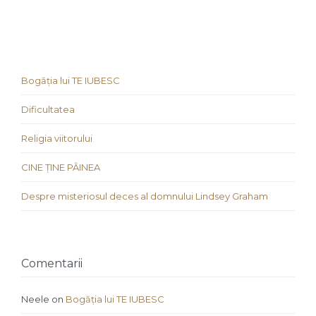
Bogăția lui TE IUBESC
Dificultatea
Religia viitorului
CINE ȚINE PÂINEA
Despre misteriosul deces al domnului Lindsey Graham
Comentarii
Neele
on
Bogăția lui TE IUBESC