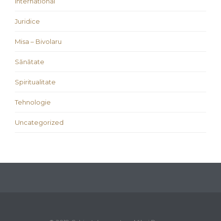
international
Juridice
Misa – Bivolaru
Sănătate
Spiritualitate
Tehnologie
Uncategorized