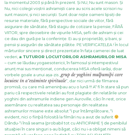
la momentul 2003 și pânã în prezent. Și NU, Nu sunt mason. Și
Nu, nici colegii voștrii ashramiști care au scris acele scrisori nu
sunt masoni, și nici securiști. Sunt doar niște oameni lipsiți de
resurse materiale, fãrã perspective sociale de viitor, fãrã
asigurare de sãnãtate, fãrã stagiu de cotizare la pensie, FÃRÃ
VIITOR, spre deosebire de vipurile MISA, șefii de ashram și cei
ce dau din gurã pe la conferințe. Ei au și proprietãți, și bani, și
pensii și asigurãri de sãnãtate plãtite. PE VERIFICATELEA !
În locul
mãrturiilor sincere și direct prezentate în fața camerei de luat
vederi,
a TUTUROR LOCUITORILOR ASHRAMURILOR MISA
– cum se lãudau yogaesotericii, în faimosul și intempestivul
anunț mai sus menționat, conducerea MISA oferã iarãși, doar
grup de yoghini mulþumiþi care
vorbele goale a unui așa-zis „
locuiesc în aºezãminte spirituale
”, dar nici urmã de filmarea
promisã, cu care mã ameninþau acu o lunã !!!
Aº fi în stare sã pun
pariu cã respectivele relatãri au fost plagiate din relatãrile unor
yoghini din ashramurile indiene gen Auroville, cãci în rest, orice
asemãnare cu realitatea sau personaje din realitatea
ashramurilor misane este absolut ºi pur întâmplãtoare, ºi
evident, nici o fiinþã folositã la filmãri nu a avut de suferit
Dându-ºi însã seama (probabil tot cu ANTICIPAÞIE !) de penibilul
situaþiei în care singuri s-au bãgat, cãci nu i-a obligat nimeni sã