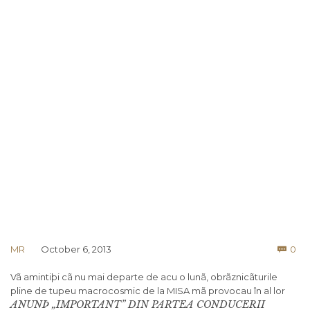
Co
MR
October 6, 2013
0

Vã amintiþi cã nu mai departe de acu o lunã, obrãznicãturile
pline de tupeu macrocosmic de la MISA mã provocau în al lor
ANUNÞ „IMPORTANT” DIN PARTEA CONDUCERII