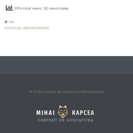
2574 total views
, 52 views today
MR

POSTED IN:
UNCATEGORIZED
© 2018 Cabinet de avocatura Mihai Rapcea