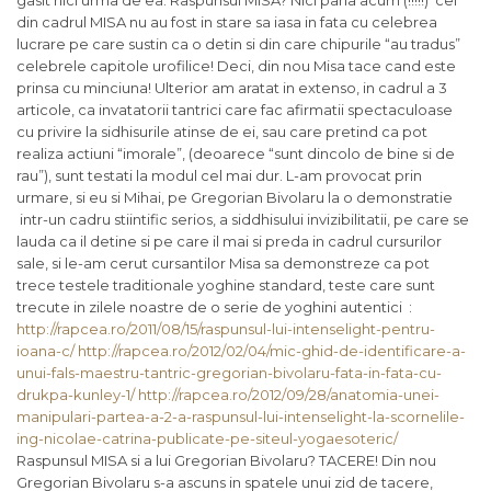
gasit nici urma de ea. Raspunsul MISA? Nici pana acum (!!!!!) cei
din cadrul MISA nu au fost in stare sa iasa in fata cu celebrea
lucrare pe care sustin ca o detin si din care chipurile “au tradus”
celebrele capitole urofilice! Deci, din nou Misa tace cand este
prinsa cu minciuna! Ulterior am aratat in extenso, in cadrul a 3
articole, ca invatatorii tantrici care fac afirmatii spectaculoase
cu privire la sidhisurile atinse de ei, sau care pretind ca pot
realiza actiuni “imorale”, (deoarece “sunt dincolo de bine si de
rau”), sunt testati la modul cel mai dur. L-am provocat prin
urmare, si eu si Mihai, pe Gregorian Bivolaru la o demonstratie
intr-un cadru stiintific serios, a siddhisului invizibilitatii, pe care se
lauda ca il detine si pe care il mai si preda in cadrul cursurilor
sale, si le-am cerut cursantilor Misa sa demonstreze ca pot
trece testele traditionale yoghine standard, teste care sunt
trecute in zilele noastre de o serie de yoghini autentici :
http://rapcea.ro/2011/08/15/raspunsul-lui-intenselight-pentru-
ioana-c/
http://rapcea.ro/2012/02/04/mic-ghid-de-identificare-a-
unui-fals-maestru-tantric-gregorian-bivolaru-fata-in-fata-cu-
drukpa-kunley-1/
http://rapcea.ro/2012/09/28/anatomia-unei-
manipulari-partea-a-2-a-raspunsul-lui-intenselight-la-scornelile-
ing-nicolae-catrina-publicate-pe-siteul-yogaesoteric/
Raspunsul MISA si a lui Gregorian Bivolaru? TACERE! Din nou
Gregorian Bivolaru s-a ascuns in spatele unui zid de tacere,