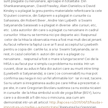
sunt plagiate cu nerusinare, aproape in totalitate. Din
Shankaranarayanan , David Frawley, Alain Danielou si David
Kinsley s-a plagiat la greu pentru materialele referitoare la cele
10 puteri cosmice, din Satprem s-a plagiat in cursurile cu
Sahasrara, din Robert Beer , Andre Van Lysbeth si Swami
Satyananda Saraswati s-a plagiat in diverse alte cursuri, etc,
etc. Lista autorilor din care s-a plagiat cu nerusinare in cadrul
cursurilor Misa nu se termina nici pe departe aici. Raspunsul
celor de la Misa la observatia mea a fost mai mult decat jenant.
Au facut referire la faptul ca ei ar fi avut acceptul lui Lysebeth
pentru a copia din cartile lui, si a lui Swami Satyananda, iar in
rest, in cazul celorlati n autori din care s-a plagiat cu
nerusinare… raspunsul a fost o mare si lunga tacere! Cei de la
MISA s-au facut pur si simplu ca problema nu exista. Intr-un
cuvant, doar au adus in fata doi autori care au murit intre timp
(Lysebeth si Satyananda), si care ( ce convenabil!) nu mai pot
confirma sau nega in nici un fel afirmatiile lor! Iar in rest, tacere..
Sa nu uitam si inregistrarea audio pe care Mihai a prezentat-o
pe site, in care Gregorian Bivolaru sustinea ca nu exista nicaieri
in cursurile de la Misa simbolul scolii de yoga Bihar (BSY), lucru
care s-a dovedit a fi din nou o minciuna, asa cum am
demonstrat intr-un alt articol:
http://rapcea.ro/2011/06/13/frauda-i-
impostura-vs-tradiie-i-autenticitate/
Raspunsul lui Gregorian