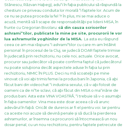
Stãnescu, Rãzvan Haþeg), aduºi în faþa publicului sã rãspundã la
chestiuni ce priveau conduita lor moralã ºi faptele lor. Acum de
ce nu se putea proceda la fel ?!
În plus, mi se mai aduce o
acuzã, menitã sã îi scape de responsabilitãþi pe liderii MISA, în
frunte cu Gregorian Bivolaru:
cã din cauza scrisorilor
ashramiºtilor, publicate la mine pe site, procurorii le vor
lua ashramurile yoghinilor de la MISA.
La asta eu rãspund
ceea ce am mai rãspuns ºi ashramiºtilor cu care m-am întâlnit
personal: în procesul de la Cluj, se judecã DOAR faptele trimise
în judecatã prin rechizitoriu, nu cele noi, actuale. Orice avocat,
procuror sau judecãtor vã poate confirma faptul cã judecãtorul
nu poate soluþiona decât aspectele aduse în faþa lui prin
rechizitoriu, NIMIC ÎN PLUS. Deci nu mã scoateþi pe mine
vinovat cã voi aþi trimis femei la produs bani în Japonia, cã aþi
fãcut bani din videochat ºi industria sexului, cã v-aþi folosit de
oameni ca de niºte sclavi, cã aþi fãcut din MISA o maºinãrie de
produs bani. Asta este VINA VOASTRÃ, ºi trebuie sã v-o asumaþi
în faþa oamenilor. Vina mea este doar aceea cã vã arunc
adevãrul în faþã. Oricât de dureros ar fi el pentru voi. Iar pentru
ca aceste noi acuze sã devinã penale și sã ducã la pierderea
ashramurilor, ar însemna ca procurorii sã întocmeascã un nou
dosar penal, cu un nou rechizitoriu, pentru faptele petrecute de