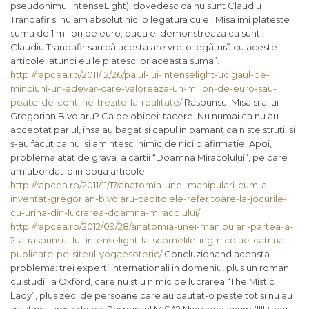
pseudonimul IntenseLight), dovedesc ca nu sunt Claudiu
Trandafir si nu am absolut nici o legatura cu el, Misa imi plateste
suma de 1 milion de euro; daca ei demonstreaza ca sunt
Claudiu Trandafir sau cã acesta are vre-o legãturã cu aceste
articole, atunci eu le platesc lor aceasta suma”
.
http://rapcea.ro/2011/12/26/paiul-lui-intenselight-ucigaul-de-
minciuni-un-adevar-care-valoreaza-un-milion-de-euro-sau-
poate-de-contiine-trezite-la-realitate/
Raspunsul Misa si a lui
Gregorian Bivolaru? Ca de obicei: tacere. Nu numai ca nu au
acceptat pariul, insa au bagat si capul in pamant ca niste struti, si
s-au facut ca nu isi amintesc nimic de nici o afirmatie. Apoi,
problema atat de grava a cartii “Doamna Miracolului”, pe care
am abordat-o in doua articole:
http://rapcea.ro/2011/11/17/anatomia-unei-manipulari-cum-a-
inventat-gregorian-bivolaru-capitolele-referitoare-la-jocurile-
cu-urina-din-lucrarea-doamna-miracolului/
http://rapcea.ro/2012/09/28/anatomia-unei-manipulari-partea-a-
2-a-raspunsul-lui-intenselight-la-scornelile-ing-nicolae-catrina-
publicate-pe-siteul-yogaesoteric/
Concluzionand aceasta
problema: trei experti internationali in domeniu, plus un roman
cu studii la Oxford, care nu stiu nimic de lucrarea “The Mistic
Lady”, plus zeci de persoane care au cautat-o peste tot si nu au