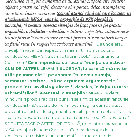
“Acþiunea ce a fost demaratã de dl. Mihai Rapcea este evident
abjectã pentru noi toþi, deoarece el a postat, deloc întâmplãtor,
aceastã scrisoare anonimã
tocmai atunci când cei care locuiesc în
aºezãmintele MISA sunt în proporþie de 97% plecaþi în
vacanþã, ºi tocmai aceastã situaþie de fapt face sã fie practic
imposibilã o dezbatere colectivã
a tuturor aspectelor calomnioase,
tendenþioase ºi rãuvoitoare ce sunt prezentate cu impertinenþã
ca fiind reale în respectiva scrisoare anonimã.
“
Da unde erau
plecaþi în vacanþã respectivii ashramiºti, laolaltã cu onor
conducerea MISA ? Nu cumva toþi în acelaºi loc, anume la
Costineºti ?
Ce îi împiedica sã facã o ºedinþã colectivã-
CUM DE ALTFEL LE-AM ªI SUGERAT, la care sã mã invite
atât pe mine cât ºi pe ashramiºtii nemulþumiþi,
semnatarii scrisorii -sã ne expunem argumentele ºi
probele într-un dialog direct ºi deschis, în faþa tuturor
ashramiºtilor ºi eventual, cursanþilor MISA ?
Evident,
minciuna ºi prostia fac casã bunã, ºi se simt ca acasã în rândurile
conducerii MISA, cãci altfel nu îmi pot imagina cum au putut
prezenta un astfel de argument penibil – precum cel de mai sus
– ca pe o dovadã de rea-voinþã din partea mea ! Ca dovadã cã
SE PUTEA FACE O ASTFEL DE ªEDINÞÃ, reamintesc cursanþilor
MISA ºedinþa de acum 2 ani din laTabãra de Yoga de la
Costinesti, cu privire la unii cursanþi ºi instructori (Florin