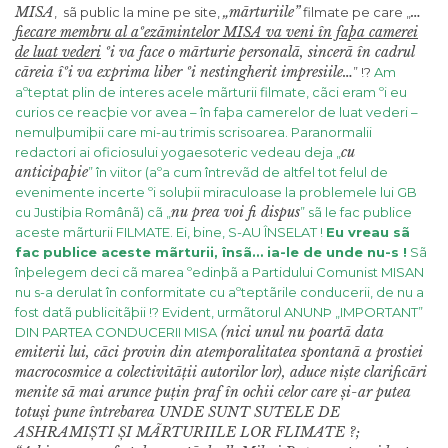
MISA
„mãrturiile”
…
, sã public la mine pe site,
filmate pe care „
fiecare membru al aºezãmintelor MISA va veni în faþa camerei
de luat vederi
ºi va face o mãrturie personalã, sincerã în cadrul
cãreia îºi va exprima liber ºi nestingherit impresiile…
” !?
Am
aºteptat plin de interes acele mãrturii filmate, cãci eram ºi eu
curios ce reacþie vor avea – în faþa camerelor de luat vederi –
nemulþumiþii care mi-au trimis scrisoarea. Paranormalii
cu
redactori ai oficiosului yogaesoteric vedeau deja „
anticipaþie
” în viitor (aºa cum întrevãd de altfel tot felul de
evenimente incerte ºi soluþii miraculoase la problemele lui GB
nu prea voi fi dispus
cu Justiþia Românã) cã „
” sã le fac publice
aceste mãrturii FILMATE. Ei, bine, S-AU ÎNSELAT !
Eu vreau sã
fac publice aceste mãrturii, însã… ia-le de unde nu-s !
Sã
înþelegem deci cã marea ºedinþã a Partidului Comunist MISAN
nu s-a derulat în conformitate cu aºteptãrile conducerii, de nu a
fost datã publicitãþii !?
Evident, urmãtorul
ANUNÞ „IMPORTANT”
(nici unul nu poartã data
DIN PARTEA CONDUCERII MISA
emiterii lui, cãci provin din atemporalitatea spontanã a prostiei
macrocosmice a colectivitãții autorilor lor), aduce niște clarificãri
menite sã mai arunce puțin praf în ochii celor care și-ar putea
totuși pune întrebarea UNDE SUNT SUTELE DE
ASHRAMIȘTI ȘI MÃRTURIILE LOR FLIMATE ?;