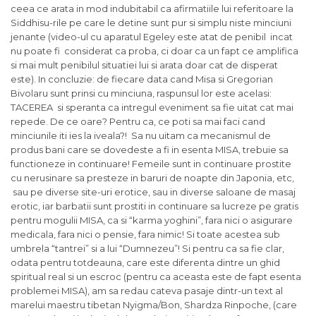
ceea ce arata in mod indubitabil ca afirmatiile lui referitoare la
Siddhisu-rile pe care le detine sunt pur si simplu niste minciuni
jenante (video-ul cu aparatul Egeley este atat de penibil incat
nu poate fi considerat ca proba, ci doar ca un fapt ce amplifica
si mai mult penibilul situatiei lui si arata doar cat de disperat
este). In concluzie: de fiecare data cand Misa si Gregorian
Bivolaru sunt prinsi cu minciuna, raspunsul lor este acelasi:
TACEREA si speranta ca intregul eveniment sa fie uitat cat mai
repede. De ce oare? Pentru ca, ce poti sa mai faci cand
minciunile iti ies la iveala?! Sa nu uitam ca mecanismul de
produs bani care se dovedeste a fi in esenta MISA, trebuie sa
functioneze in continuare! Femeile sunt in continuare prostite
cu nerusinare sa presteze in baruri de noapte din Japonia, etc,
sau pe diverse site-uri erotice, sau in diverse saloane de masaj
erotic, iar barbatii sunt prostiti in continuare sa lucreze pe gratis
pentru mogulii MISA, ca si “karma yoghini”, fara nici o asigurare
medicala, fara nici o pensie, fara nimic! Si toate acestea sub
umbrela “tantrei” si a lui “Dumnezeu”! Si pentru ca sa fie clar,
odata pentru totdeauna, care este diferenta dintre un ghid
spiritual real si un escroc (pentru ca aceasta este de fapt esenta
problemei MISA), am sa redau cateva pasaje dintr-un text al
marelui maestru tibetan Nyigma/Bon, Shardza Rinpoche, (care