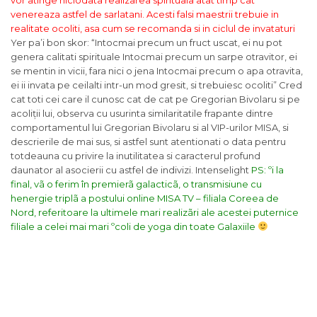
vor atinge niciodata realizarea spirituala atat timp cat
venereaza astfel de sarlatani.
Acesti falsi maestrii trebuie in
realitate ocoliti, asa cum se recomanda si in ciclul de invataturi
Yer pa’i bon skor
:
“Intocmai precum un fruct uscat, ei nu pot
genera calitati spirituale
Intocmai precum un sarpe otravitor, ei
se mentin in vicii, fara nici o jena
Intocmai precum o apa otravita,
ei ii invata pe ceilalti intr-un mod gresit, si trebuiesc ocoliti”
Cred
cat toti cei care il cunosc cat de cat pe Gregorian Bivolaru si pe
acoliții lui, observa cu usurinta similaritatile frapante dintre
comportamentul lui Gregorian Bivolaru si al VIP-urilor MISA, si
descrierile de mai sus, si astfel sunt atentionati o data pentru
totdeauna cu privire la inutilitatea si caracterul profund
daunator al asocierii cu astfel de indivizi. Intenselight
PS: ºi la
final, vã o ferim în premierã galacticã, o transmisiune cu
henergie triplã a postului online MISA TV – filiala Coreea de
Nord, referitoare la ultimele mari realizãri ale acestei puternice
filiale a celei mai mari ºcoli de yoga din toate Galaxiile