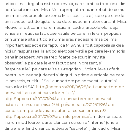
articol, mai degraba niste observatii, care simt ca trebuiesc din
nou facute in cazul Misa. Multi apropiati m-au intrebat de ce nu
am mai scris articole pe tema Misa, caci (zic ei), cele pe care le-
am scris au fost de ajutor si au deschis ochii multor cursanti Misa.
Motivul a fost ca, in mare masura, in cadrul articolelelor deja
scrise am reusit sa fac observatiile pe care mi le-am propus, si
prin urmare alte articole nu mai erau necesare. Insa cel mai
important aspect este faptul ca MISA nu a fost capabila sa dea
nici un raspuns real la articolele/observatiile pe care le-am scris
pana in prezent. Am sa trec foarte pe scurt in revista
observatiile pe care le-am facut pana in prezent, si
“raspunsurile” pe care Misa si Gregorian Bivolaru le-au oferit,
pentru a putea sa judecati si singuri. In primele articole pe care
le-am scris, cu titlul: “Sa ii cunoastem pe adevaratii autori ai
cursurilor MISA”:
http://rapcea.ro/2011/06/28/sa-i-cunoastem-pe-
adevaratii-autori-ai-cursurilor-misa-1/
http://rapcea.ro/2011/07/04/sa-ii-cunoastem-pe-adevaratii-
autori-ai-cursurilor-misa-2/
http://rapcea.ro/2012/01/26/sa-ii-
cunoastem-pe-adevaratii-autori-ai-cursurilor-misa-3/
http://rapcea.ro/2011/07/07/premiile-promise/
am demonstrate
intr-un mod foarte foarte clar cum cursurile “interne” (unele
dintre ele fiind chiar considerate “secrete” !) din cadrul Misa