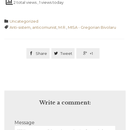
2 total views
, 1 views today
Category

Uncategorized
Tags

Anti-sistem
,
anticomunist
,
M.R.
,
MISA - Gregorian Bivolaru

Share

Tweet

+1
Write a comment:
Message