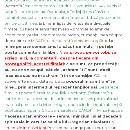
promitã cã vor face acea ºedinþã cu TOÞI ASHRAMIªTII,
tovarãºii
„
” din conducerea Partidului Comunist MISAN au zis sã
bage în loc de plenara Partidului, o ºedinþã restrânsã de
comitet executiv, cu nomenclaturiºtii de partid, cã poate nu se
prinde prostimea.
Ei bine, în lipsã de relatãrile individuale
filmate, cu fiecare ashramist misan – promise solemn de
conducere, preiau acest material video, cu menþiunea cã spre
deosebire de
MISATV, unde aceastã emisiune a apãrut
,
la
mine pe site comunismul a cãzut de mult, ºi puteþi
posta comentarii la liber.
ªi vã provoc pe voi toþi, sã
scrieþi aici, la comentarii, despre fiecare din
protagoniºtii acestei filmãri
: cine sunt, ce proprietãþi
au, cu ce se ocupã, cât de „ashramiºti” sunt, dacã
locuiesc sau nu în ashram ºi în ce condiþii
. Cãci se
adevereºte încã o datã vorba cã
poporul misan trãieºte
bine… prin intermediul reprezentanþilor sãi
.
Deoarece
filmul nu poate fi preluat, dau linkul aici:
http://misatv.ro/cu-
cartile-pe-fata-episodul-1/
Iar în continuare, voi posta ultimul
material primit de la IntenseLight, dupã o îndelungatã absenþã
publicisticã. Spor la Citit, dar mai ales la GÂNDIT !!!
Mihai Rapcea
Tacerea stanjenitoare – semnul minciunii si al decaderii
spirituale in cazul Misa si a lui Gregorian Bivolaru
un
articol de IntenseLight
Revin dupa o lunga pauza cu un scurt