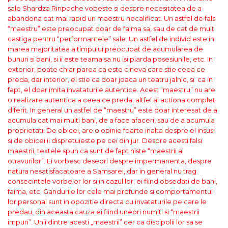
sale Shardza Rinpoche vobeste si despre necesitatea de a
abandona cat mai rapid un maestru necalificat. Un astfel de fals
“maestru” este preocupat doar de faima sa, sau de cat de mult
castiga pentru “performantele” sale. Un astfel de individ este in
marea majoritatea a timpului preocupat de acumularea de
bunuri si bani, si ii este teama sa nu isi piarda posesiunile, etc. In
exterior, poate chiar parea ca este cineva care stie ceea ce
preda, dar interior, el stie ca doar joaca un teatru jalnic, si ca in
fapt, el doar imita invataturile autentice. Acest “maestru” nu are
o realizare autentica a ceea ce preda, altfel al actiona complet
diferit.
In general un astfel de “maestru” este doar interesat de a
acumula cat mai multi bani, de a face afaceri, sau de a acumula
proprietati. De obicei, are o opinie foarte inalta despre el insusi
si de obicei ii dispretuieste pe cei din jur. Despre acesti falsi
maestrii, textele spun ca sunt de fapt niste “maestrii ai
otravurilor”. Ei vorbesc deseori despre impermanenta, despre
natura nesatisfacatoare a Samsarei, dar in general nu trag
consecintele vorbelor lor si in cazul lor, ei fiind obsedati de bani,
faima, etc. Gandurile lor cele mai profunde si comportamentul
lor personal sunt in opozitie directa cu invataturile pe care le
predau, din aceasta cauza ei fiind uneori numiti si “maestrii
impuri”. Unii dintre acesti „maestrii” cer ca discipolii lor sa se