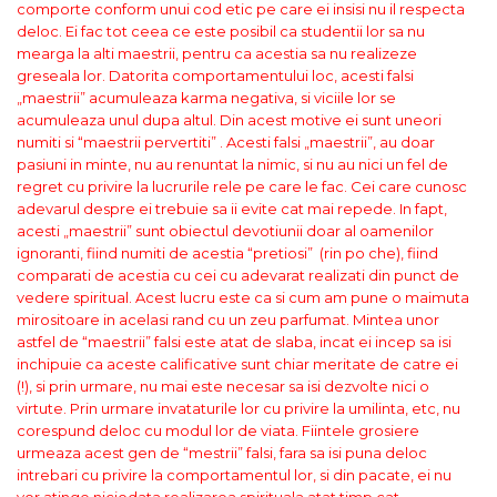
comporte conform unui cod etic pe care ei insisi nu il respecta
deloc. Ei fac tot ceea ce este posibil ca studentii lor sa nu
mearga la alti maestrii, pentru ca acestia sa nu realizeze
greseala lor. Datorita comportamentului loc, acesti falsi
„maestrii” acumuleaza karma negativa, si viciile lor se
acumuleaza unul dupa altul. Din acest motive ei sunt uneori
numiti si “maestrii pervertiti” .
Acesti falsi „maestrii”, au doar
pasiuni in minte, nu au renuntat la nimic, si nu au nici un fel de
regret cu privire la lucrurile rele pe care le fac. Cei care cunosc
adevarul despre ei trebuie sa ii evite cat mai repede. In fapt,
acesti „maestrii” sunt obiectul devotiunii doar al oamenilor
ignoranti, fiind numiti de acestia “pretiosi” (
rin po che
), fiind
comparati de acestia cu cei cu adevarat realizati din punct de
vedere spiritual. Acest lucru este ca si cum am pune o maimuta
mirositoare in acelasi rand cu un zeu parfumat. Mintea unor
astfel de “maestrii” falsi este atat de slaba, incat ei incep sa isi
inchipuie ca aceste calificative sunt chiar meritate de catre ei
(!), si prin urmare, nu mai este necesar sa isi dezvolte nici o
virtute. Prin urmare invataturile lor cu privire la umilinta, etc, nu
corespund deloc cu modul lor de viata. Fiintele grosiere
urmeaza acest gen de “mestrii” falsi, fara sa isi puna deloc
intrebari cu privire la comportamentul lor, si din pacate, ei nu