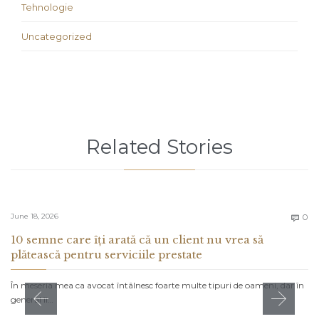
Tehnologie
Uncategorized
Related Stories
C
June 18, 2026
0

10 semne care îți arată că un client nu vrea să
plătească pentru serviciile prestate
În meseria mea ca avocat întâlnesc foarte multe tipuri de oameni, dar în
general îi…