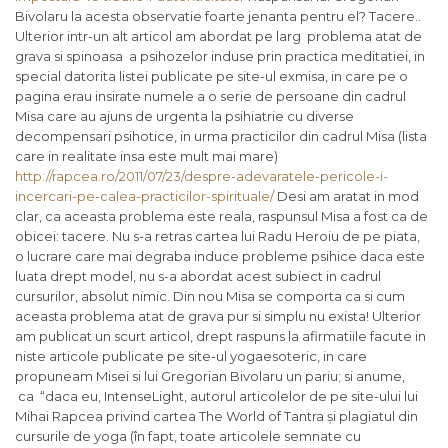
Bivolaru la acesta observatie foarte jenanta pentru el? Tacere..
Ulterior intr-un alt articol am abordat pe larg problema atat de
grava si spinoasa a psihozelor induse prin practica meditatiei, in
special datorita listei publicate pe site-ul exmisa, in care pe o
pagina erau insirate numele a o serie de persoane din cadrul
Misa care au ajuns de urgenta la psihiatrie cu diverse
decompensari psihotice, in urma practicilor din cadrul Misa (lista
care in realitate insa este mult mai mare)
http://rapcea.ro/2011/07/23/despre-adevaratele-pericole-i-
incercari-pe-calea-practicilor-spirituale/
Desi am aratat in mod
clar, ca aceasta problema este reala, raspunsul Misa a fost ca de
obicei: tacere. Nu s-a retras cartea lui Radu Heroiu de pe piata,
o lucrare care mai degraba induce probleme psihice daca este
luata drept model, nu s-a abordat acest subiect in cadrul
cursurilor, absolut nimic. Din nou Misa se comporta ca si cum
aceasta problema atat de grava pur si simplu nu exista! Ulterior
am publicat un scurt articol, drept raspuns la afirmatiile facute in
niste articole publicate pe site-ul yogaesoteric, in care
propuneam Misei si lui Gregorian Bivolaru un pariu; si anume,
ca “
daca eu, IntenseLight, autorul articolelor de pe site-ului lui
Mihai Rapcea privind cartea The World of Tantra și plagiatul din
cursurile de yoga (în fapt, toate articolele semnate cu