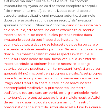
a atins cel mai inalt nivel de evolutie spirituala conform
invataturilor Vajrayana, adica dizolvarea completa a corpului
fizic in momentul mortii), care analizeaza tocmai aceste
aspecte, adica calitatiile unui invatator autentic, si semnele
dupa care se poate recunoaste un escroc/fals “invatator”
spiritual: Conform lui Shardza Rinpoche,
cand cineva intra pe o
cale spirituala, este foarte indicat sa examineze cu atentie
maestrul spiritual pe care si l-a ales, pentru a vedea daca
invataturile acestuia sunt in acord cu invataturile
yoghine/budiste, si daca nu se foloseste de pozitia pe care o
are pentru a obtine beneficii pentru el. Se recomanda urmarea
doar a unui maestru calificat, care respecta invataturile, si
caruia nu ii pasa deloc de bani, faima, etc. De la un astfel de
maestru trebuie sa obtinem initierile necesare (
dbang
),
autorizarea de a practica anumite invataturi (
lung
), si ghidarea
spirituala (
khrid
) in scopul de a progresa pe cale.
Acest progres
poate fi foarte simplu evidentiat prin diverse semne speciale
(rtags) care trebuie sa apara
, si care indica aprofundarea
contemplatiei meditative,
si prin trecerea unor teste
traditionale
(despre care am vorbit pe larg in articolele mele
anterioare), care sunt utilizate pe larg si in zilele noastre.
Astfel
de semne nu apar niciodata daca urmam un “maestru”
preocupat doar de atractiile iluzorii ale acestei lumi.
In lucrarile