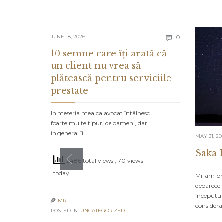
Comments
JUNE 18, 2026
0

10 semne care îți arată că
un client nu vrea să
plătească pentru serviciile
prestate
În meseria mea ca avocat întâlnesc
foarte multe tipuri de oameni, dar
în general îi…
MAY 31, 2
Saka 
2486 total views
, 70 views
today
Mi-am pro
deoarece 
începutul
MR

consider
POSTED IN:
UNCATEGORIZED