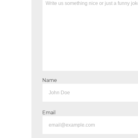
Name
Email