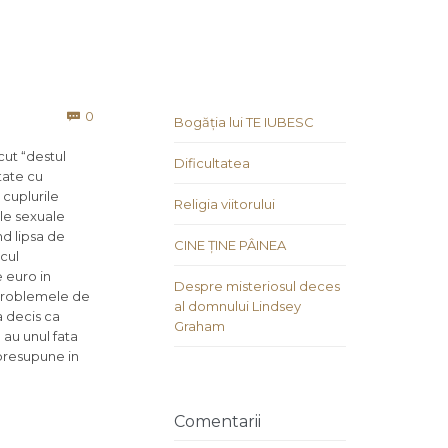
Comments
0

Bogăția lui TE IUBESC
cut “destul
Dificultatea
tate cu
a cuplurile
Religia viitorului
ile sexuale
nd lipsa de
CINE ȚINE PÂINEA
icul
e euro in
Despre misteriosul deces
i problemele de
al domnului Lindsey
a decis ca
Graham
 au unul fata
 presupune in
Comentarii