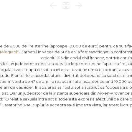



ne de 8.500 de lire sterline (aproape 10.000 de euro) pentru ca nu a fa
Telegraph
.
Barbatul in varsta de 51 de ani a fost sanctionat in conformi
articolul 215 din codul civil francez, potrivit carui
stfel, un judecator a decis ca aceasta lege presupune faptul ca “relati
 legala a venit dupa ce sotia a intentat divort in urma cu doi ani, acuza
, sudul Frantei, le-a acordat atunci divortul, deliberand ca sotul este un
ie, in varsta de 47 de ani, l-a readus in fata instantei, cerand 10.000 d
 ani de casnicie”. In apararea sa, fostul sot a sustinut ca “oboseala s
in pat. Dar un judecator de la instanta superioara din Aix-en-Provence 
 “O relatie sexuala intre sot si sotie este expresia afectiunii pe care o
) “Casatorindu-se, cuplurile accepta sa-si imparta viata, iar acest lucru