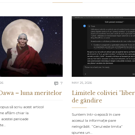
Comments
026
7
MAY 25, 2026

Dawa – luna meritelor
Limitele coliviei ”liber
de gândire
pus să scriu acest articol
ne aflăm chiar la
Suntem într-o epocă în care
 acestei perioade
accesul la informație pare
ate…
neîngrădit. ”Cerul este limita”
spunea un…