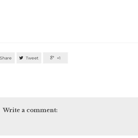
Share

Tweet

+1
Write a comment: