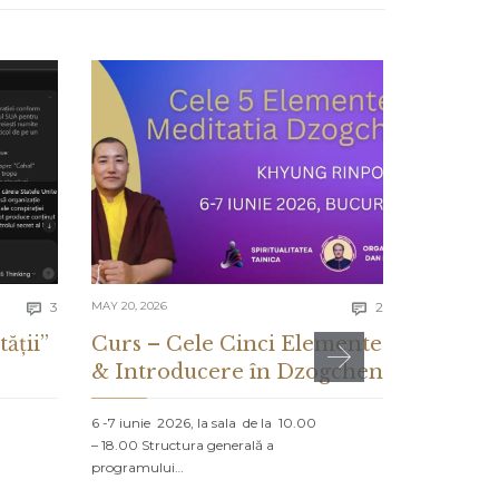
Comments
Comments
3
MAY 20, 2026
2
MAY 13, 2026


tății”
Curs – Cele Cinci Elemente
CE ES
& Introducere în Dzogchen
ȘI CE 
DESPR
6 -7 iunie 2026, la sala de la 10.00
– 18.00 Structura generală a
PROLOG: MA
programului…
NORD Un vap
navighează că