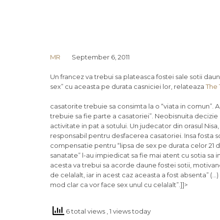
MR
September 6, 2011
Un francez va trebui sa plateasca fostei sale sotii dau
sex” cu aceasta pe durata casniciei lor, relateaza
The 
casatorite trebuie sa consimta la o “viata in comun”. A
trebuie sa fie parte a casatoriei”. Neobisnuita decizie
activitate in pat a sotului. Un judecator din orasul Nisa
responsabil pentru desfacerea casatoriei. Insa fosta sot
compensatie pentru “lipsa de sex pe durata celor 21 de
sanatate” l-au impiedicat sa fie mai atent cu sotia sa 
acesta va trebui sa acorde daune fostei sotii, motivand:
de celalalt, iar in acest caz aceasta a fost absenta” (…
mod clar ca vor face sex unul cu celalalt”.]]>
6 total views
, 1 views today