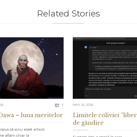
Related Stories
Comments
026
7
MAY 25, 2026

Dawa – luna meritelor
Limitele coliviei ”liber
de gândire
pus să scriu acest articol
ne aflăm chiar la
Suntem într-o epocă în care