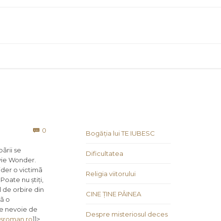
Comments
0

Bogăția lui TE IUBESC
ãrii se
Dificultatea
evie Wonder.
ider o victimã
Religia viitorului
Poate nu știți,
l de orbire din
CINE ȚINE PÂINEA
cã o
re nevoie de
Despre misteriosul deces
sroman.ro
]]>