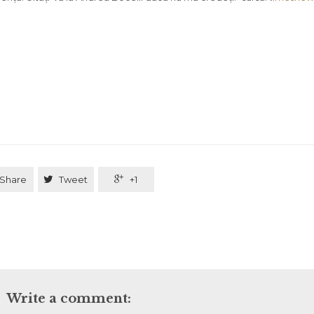
Share

Tweet

+1
Write a comment: