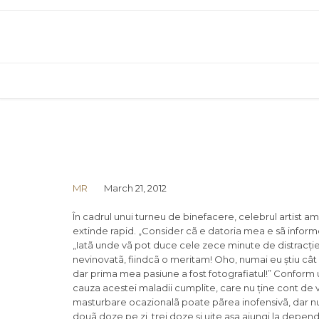
MR
March 21, 2012
În cadrul unui turneu de binefacere, celebrul artist am
extinde rapid. „Consider cã e datoria mea e sã inform
„Iatã unde vã pot duce cele zece minute de distracție 
nevinovatã, fiindcã o meritam! Oho, numai eu știu cât o 
dar prima mea pasiune a fost fotografiatul!” Conform u
cauza acestei maladii cumplite, care nu ține cont de v
masturbare ocazionalã poate pãrea inofensivã, dar nu
douã doze pe zi, trei doze și uite așa ajungi la depen