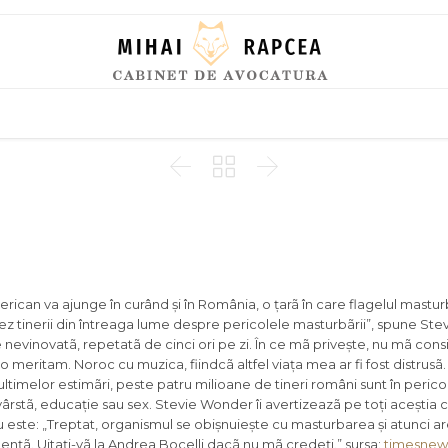
Skip
to
content



erican va ajunge în curând și în România, o țarã în care flagelul masturb
ez tinerii din întreaga lume despre pericolele masturbãrii”, spune St
nevinovatã, repetatã de cinci ori pe zi. În ce mã privește, nu mã cons
meritam. Noroc cu muzica, fiindcã altfel viața mea ar fi fost distrusã. 
ltimelor estimãri, peste patru milioane de tineri români sunt în perico
ârstã, educație sau sex. Stevie Wonder îi avertizeazã pe toți aceștia 
 este: „Treptat, organismul se obișnuiește cu masturbarea și atunci a
dențã. Uitați-vã la Andrea Bocelli dacã nu mã credeți.” sursa:
timesnew