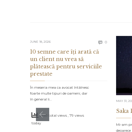
Comments
JUNE 18, 2026
0

10 semne care îți arată că
un client nu vrea să
plătească pentru serviciile
prestate
În meseria mea ca avocat întâlnesc
foarte multe tipuri de oameni, dar
în general îi…
MAY 31, 2
Saka 
2369 total views
, 79 views
today
Mi-am pro
deoarece 