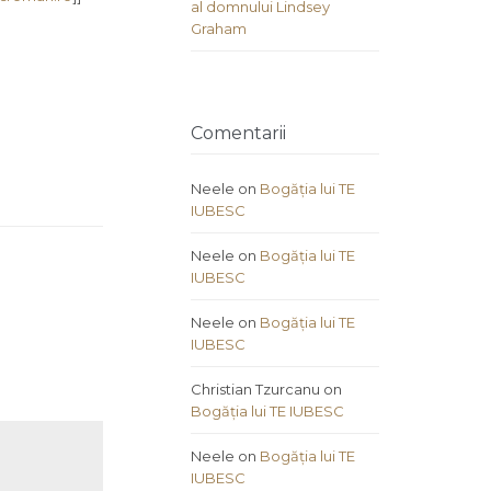
al domnului Lindsey
Graham
Comentarii
Neele
on
Bogăția lui TE
IUBESC
Neele
on
Bogăția lui TE
IUBESC
Neele
on
Bogăția lui TE
IUBESC
Christian Tzurcanu
on
Bogăția lui TE IUBESC
Neele
on
Bogăția lui TE
IUBESC