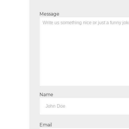
Message
Name
Email