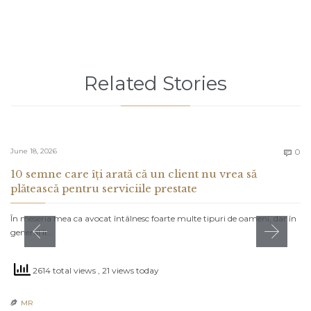
Related Stories
C
June 18, 2026
0

10 semne care îți arată că un client nu vrea să
plătească pentru serviciile prestate
În meseria mea ca avocat întâlnesc foarte multe tipuri de oameni, dar în
general îi…
2614 total views
, 21 views today
MR
