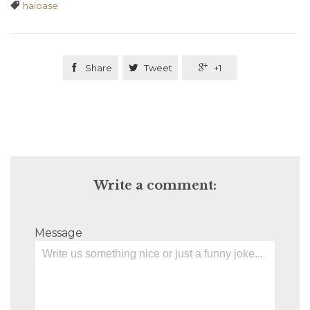
Tags

haioase

Share

Tweet

+1
Write a comment:
Message