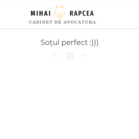
Soțul perfect :)))


