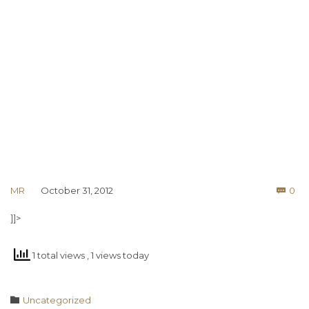
Co
MR
October 31, 2012
0

]]>
1 total views
, 1 views today
Category

Uncategorized