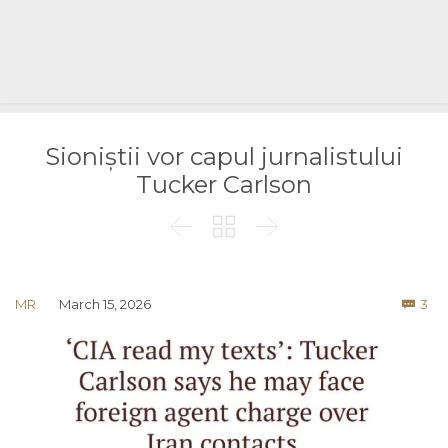
Sioniștii vor capul jurnalistului
Tucker Carlson



Co
MR
March 15, 2026
3
