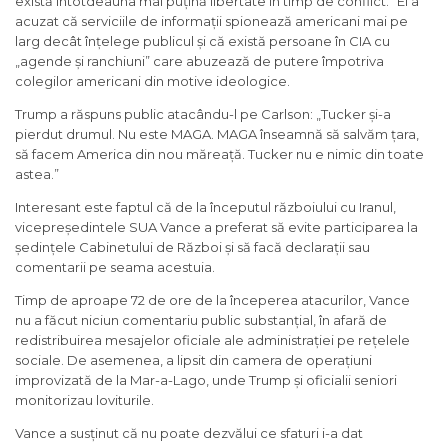
există întotdeauna mai puțină libertate în timp de conflict.” El a
acuzat că serviciile de informații spionează americani mai pe
larg decât înțelege publicul și că există persoane în CIA cu
„agende și ranchiuni” care abuzează de putere împotriva
colegilor americani din motive ideologice.
Trump a răspuns public atacându-l pe Carlson: „Tucker și-a
pierdut drumul. Nu este MAGA. MAGA înseamnă să salvăm țara,
să facem America din nou măreață. Tucker nu e nimic din toate
astea.”
Interesant este faptul că de la începutul războiului cu Iranul,
vicepreședintele SUA Vance a preferat să evite participarea la
ședințele Cabinetului de Război și să facă declarații sau
comentarii pe seama acestuia.
Timp de aproape 72 de ore de la începerea atacurilor, Vance
nu a făcut niciun comentariu public substanțial, în afară de
redistribuirea mesajelor oficiale ale administrației pe rețelele
sociale. De asemenea, a lipsit din camera de operațiuni
improvizată de la Mar-a-Lago, unde Trump și oficialii seniori
monitorizau loviturile.
Vance a susținut că nu poate dezvălui ce sfaturi i-a dat