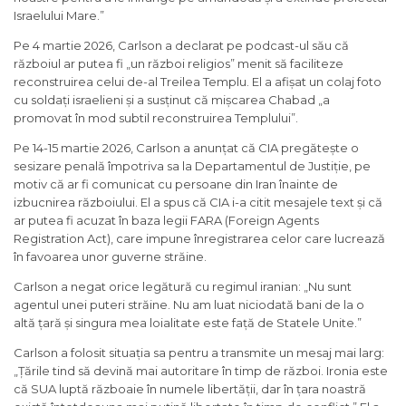
Israelului Mare.”
Pe 4 martie 2026, Carlson a declarat pe podcast-ul său că
războiul ar putea fi „un război religios” menit să faciliteze
reconstruirea celui de-al Treilea Templu. El a afișat un colaj foto
cu soldați israelieni și a susținut că mișcarea Chabad „a
promovat în mod subtil reconstruirea Templului”.
Pe 14-15 martie 2026, Carlson a anunțat că CIA pregătește o
sesizare penală împotriva sa la Departamentul de Justiție, pe
motiv că ar fi comunicat cu persoane din Iran înainte de
izbucnirea războiului. El a spus că CIA i-a citit mesajele text și că
ar putea fi acuzat în baza legii FARA (Foreign Agents
Registration Act), care impune înregistrarea celor care lucrează
în favoarea unor guverne străine.
Carlson a negat orice legătură cu regimul iranian: „Nu sunt
agentul unei puteri străine. Nu am luat niciodată bani de la o
altă țară și singura mea loialitate este față de Statele Unite.”
Carlson a folosit situația sa pentru a transmite un mesaj mai larg:
„Țările tind să devină mai autoritare în timp de război. Ironia este
că SUA luptă războaie în numele libertății, dar în țara noastră