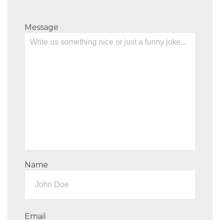
Message
Name
Email