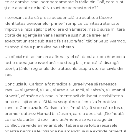
ce ar comite Israel bombardamente în țările din Golf, care sunt
și ele atacate de Iran? Nu sunt de aceeași parte?”
Interesant este că presa occidentală a trecut sub tăcere
identitatea persoanelor prinse în timp ce comiteau atentate
împotriva instalațiilor petroliere din Emirate, însă o sursă militară
citată de agenția iraniană Tasnim a susținut că Israel ar fi
executat un atac sub steag fals asupra facilităților Saudi Aramco,
cu scopul de a pune vina pe Teheran.
Un oficial militar iranian a afirmat și el că atacul asupra Aramco a
fost o operațiune israeliană sub steag fals, menită să distragă
atenția țărilor regionale de la atacurile asupra siturilor civile din
Iran.
Concluzia lui Carlson a fost radicală: „Israel vrea să rănească
Iranul — și Qatarul, și EAU, și Arabia Saudită, și Bahrain, și Oman și
Kuweit”, afirmând că Israel alimentează deliberat instabilitatea
printre aliații arabi ai SUA cu scopul de a-i coaliza împotriva
Iranului. Concluzia lui Carlson a fost împărtășită și de către fostul
premier qatarez Hamad bin Jassim, care a declarat: „De îndată
ce noi declarăm război Iranului, America se va retrage din
conflict, va vinde arme ambelor tabere și va folosi resursele
noastre pentru a le înfrânge pe amândouă și a extinde proiectul