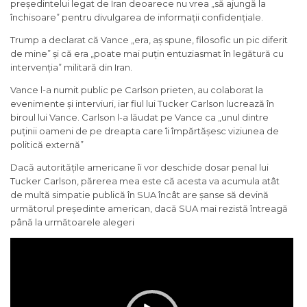
președintelui legat de Iran deoarece nu vrea „să ajungă la
închisoare” pentru divulgarea de informații confidențiale.
Trump a declarat că Vance „era, aș spune, filosofic un pic diferit
de mine” și că era „poate mai puțin entuziasmat în legătură cu
intervenția” militară din Iran.
Vance l-a numit public pe Carlson prieten, au colaborat la
evenimente și interviuri, iar fiul lui Tucker Carlson lucrează în
biroul lui Vance. Carlson l-a lăudat pe Vance ca „unul dintre
puținii oameni de pe dreapta care îi împărtășesc viziunea de
politică externă”
Dacă autoritățile americane îi vor deschide dosar penal lui
Tucker Carlson, părerea mea este că acesta va acumula atât
de multă simpatie publică în SUA încât are șanse să devină
următorul președinte american, dacă SUA mai rezistă întreagă
până la următoarele alegeri
Video
Player