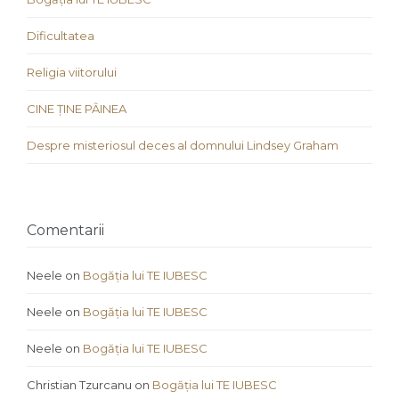
Dificultatea
Religia viitorului
CINE ȚINE PÂINEA
Despre misteriosul deces al domnului Lindsey Graham
Comentarii
Neele
on
Bogăția lui TE IUBESC
Neele
on
Bogăția lui TE IUBESC
Neele
on
Bogăția lui TE IUBESC
Christian Tzurcanu
on
Bogăția lui TE IUBESC