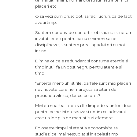
placeri etc.
O sa vezi cum brusc poti sa faci lucruri, ca de fapt
aveai timp.
Suntem condusi de confort si obisnuinta si ne-am
invatat lenesi pentru ca nu e nimeni sa ne
disciplineze, si suntem prea ingaduitori cu noi
insine.
Elimina orice e redundant si consuma atentie si
timp inutil, fa un post negru pentru atentie si
timp.
“Entertaiment-ul”, stirile, barfele sunt mici placeri
nevinovate care ne mai ajuta sa uitam de
presiunea zilnica, dar cu ce pret?
Mintea noastra in loc sa fie limpede si un loc doar
pentru ce ne intereseaza si dorim cu adevarat
este un loc plin de maruntisuri efemere.
Foloseste timpul si atentia economisita sa
studiezi cel mai nestudiat si in acelasi timp