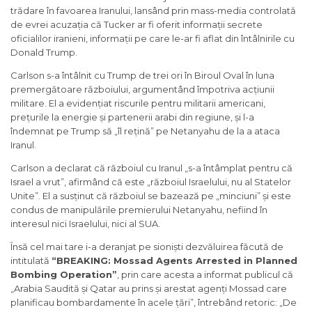
trădare în favoarea Iranului, lansând prin mass-media controlată
de evrei acuzația că Tucker ar fi oferit informații secrete
oficialilor iranieni, informații pe care le-ar fi aflat din întâlnirile cu
Donald Trump.
Carlson s-a întâlnit cu Trump de trei ori în Biroul Oval în luna
premergătoare războiului, argumentând împotriva acțiunii
militare. El a evidențiat riscurile pentru militarii americani,
prețurile la energie și partenerii arabi din regiune, și l-a
îndemnat pe Trump să „îl rețină” pe Netanyahu de la a ataca
Iranul.
Carlson a declarat că războiul cu Iranul „s-a întâmplat pentru că
Israel a vrut”, afirmând că este „războiul Israelului, nu al Statelor
Unite”. El a susținut că războiul se bazează pe „minciuni” și este
condus de manipulările premierului Netanyahu, nefiind în
interesul nici Israelului, nici al SUA.
Însă cel mai tare i-a deranjat pe sioniști dezvăluirea făcută de
intitulată
“BREAKING: Mossad Agents Arrested in Planned
Bombing Operation”
, prin care acesta a informat publicul că
„Arabia Saudită și Qatar au prins și arestat agenți Mossad care
planificau bombardamente în acele țări”, întrebând retoric: „De