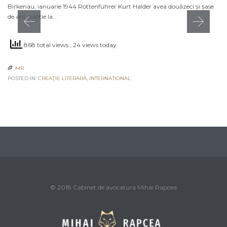
Birkenau, ianuarie 1944 Rottenführer Kurt Halder avea douăzeci și șase
de ani, o soție la…
868 total views
, 24 views today
MR

POSTED IN:
CREAŢIE LITERARĂ
,
INTERNATIONAL
© 2018 Cabinet de avocatura Mihai Rapcea