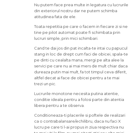
Nu putem face prea multe in legatura cu lucrurile
din exteriorul nostru dar ne putem schimba
atitudinea fata de ele.
Toata repetitia pe care o facem in fiecare zi si ne
tine pe pilot automat poate fi schimbata prin
lucruri simple, prin mici schimbari.
Cand te dai jos din pat incalta-te intai cu papucul
stang in loc de drept cum faci de obicei, spala-te
pe dinti cu cealalta mana, mergi pe alta alee la
servici pe care nu ai mai mers de mult chiar daca
dureaza putin mai mult, fa tot timpul ceva diferit,
altfel decat ai face de obicei pentru a te mai
trezi un pic.
Lucrurile monotone necesita putina atentie,
conditie ideala pentru a folosi parte din atentia
libera pentru a te observa.
Conditioneaza-ti placerile si poftele de realizari
ca o contrabalansare/echilibru, daca nu faci X
lucru pe care ti l-ai propus in ziua respectiva nu
te mai uiti la film, nu mai citesti stiri sau alte mici