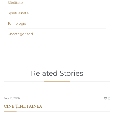
Sănătate
Spiritualitate
Tehnologie
Uncategorized
Related Stories
C
July 19, 2026
0

CINE ȚINE PÂINEA