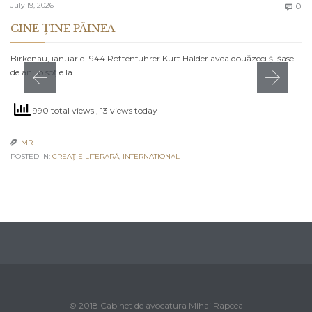
C
July 19, 2026
0

CINE ȚINE PÂINEA
Birkenau, ianuarie 1944 Rottenführer Kurt Halder avea douăzeci și șase
de ani, o soție la…
990 total views
, 13 views today
MR

POSTED IN:
CREAŢIE LITERARĂ
,
INTERNATIONAL
© 2018 Cabinet de avocatura Mihai Rapcea