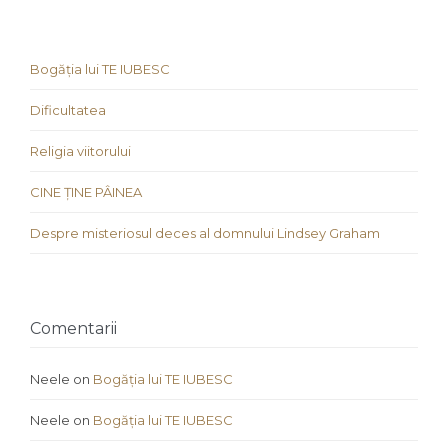
Bogăția lui TE IUBESC
Dificultatea
Religia viitorului
CINE ȚINE PÂINEA
Despre misteriosul deces al domnului Lindsey Graham
Comentarii
Neele
on
Bogăția lui TE IUBESC
Neele
on
Bogăția lui TE IUBESC