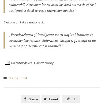
vulnerabil. Activarea lor va avea loc dacă starea de război
continuă și dacă servește intereselor noastre.”
Despre unitatea națională:
„Perspicacitatea și inteligența marii națiuni iraniene în
evenimentele recente, statornicia, curajul și prezența sa au
uimit atât prietenii cât și inamicii.”
60 total views
, 1 views today
Category

international

Share

Tweet

+1