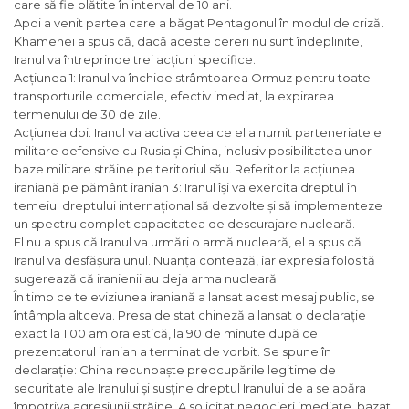
care să fie plătite în interval de 10 ani.
Apoi a venit partea care a băgat Pentagonul în modul de criză.
Khamenei a spus că, dacă aceste cereri nu sunt îndeplinite,
Iranul va întreprinde trei acțiuni specifice.
Acțiunea 1: Iranul va închide strâmtoarea Ormuz pentru toate
transporturile comerciale, efectiv imediat, la expirarea
termenului de 30 de zile.
Acțiunea doi: Iranul va activa ceea ce el a numit parteneriatele
militare defensive cu Rusia și China, inclusiv posibilitatea unor
baze militare străine pe teritoriul său. Referitor la acțiunea
iraniană pe pământ iranian 3: Iranul își va exercita dreptul în
temeiul dreptului internațional să dezvolte și să implementeze
un spectru complet capacitatea de descurajare nucleară.
El nu a spus că Iranul va urmări o armă nucleară, el a spus că
Iranul va desfășura unul. Nuanța contează, iar expresia folosită
sugerează că iranienii au deja arma nucleară.
În timp ce televiziunea iraniană a lansat acest mesaj public, se
întâmpla altceva. Presa de stat chineză a lansat o declarație
exact la 1:00 am ora estică, la 90 de minute după ce
prezentatorul iranian a terminat de vorbit. Se spune în
declarație: China recunoaște preocupările legitime de
securitate ale Iranului și susține dreptul Iranului de a se apăra
împotriva agresiunii străine. A solicitat negocieri imediate, bazat