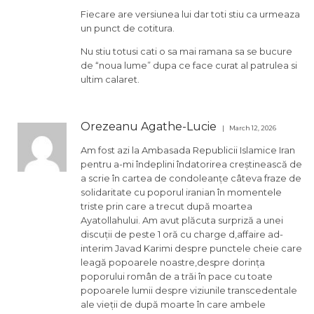
Fiecare are versiunea lui dar toti stiu ca urmeaza
un punct de cotitura.
Nu stiu totusi cati o sa mai ramana sa se bucure
de “noua lume” dupa ce face curat al patrulea si
ultim calaret.
Orezeanu Agathe-Lucie
March 12, 2026
Am fost azi la Ambasada Republicii Islamice Iran
pentru a-mi îndeplini îndatorirea creștinească de
a scrie în cartea de condoleanțe câteva fraze de
solidaritate cu poporul iranian în momentele
triste prin care a trecut după moartea
Ayatollahului. Am avut plăcuta surpriză a unei
discuții de peste 1 oră cu charge d,affaire ad-
interim Javad Karimi despre punctele cheie care
leagă popoarele noastre,despre dorința
poporului român de a trăi în pace cu toate
popoarele lumii despre viziunile transcedentale
ale vieții de după moarte în care ambele