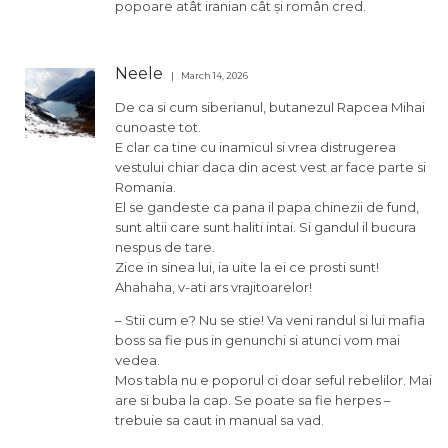
popoare atât iranian cât și român cred.
Neele
March 14, 2026
De ca si cum siberianul, butanezul Rapcea Mihai
cunoaste tot.
E clar ca tine cu inamicul si vrea distrugerea
vestului chiar daca din acest vest ar face parte si
Romania.
El se gandeste ca pana il papa chinezii de fund,
sunt altii care sunt haliti intai. Si gandul il bucura
nespus de tare.
Zice in sinea lui, ia uite la ei ce prosti sunt!
Ahahaha, v-ati ars vrajitoarelor!
– Stii cum e? Nu se stie! Va veni randul si lui mafia
boss sa fie pus in genunchi si atunci vom mai
vedea.
Mos tabla nu e poporul ci doar seful rebelilor. Mai
are si buba la cap. Se poate sa fie herpes –
trebuie sa caut in manual sa vad.