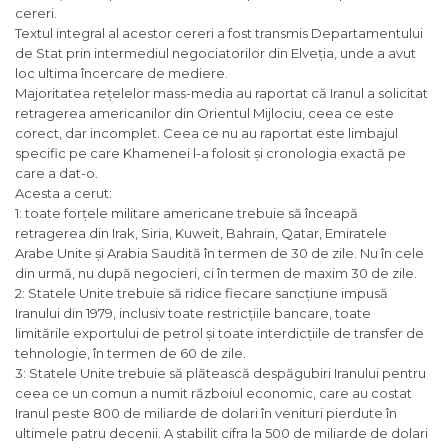
cereri.
Textul integral al acestor cereri a fost transmis Departamentului
de Stat prin intermediul negociatorilor din Elveția, unde a avut
loc ultima încercare de mediere.
Majoritatea rețelelor mass-media au raportat că Iranul a solicitat
retragerea americanilor din Orientul Mijlociu, ceea ce este
corect, dar incomplet. Ceea ce nu au raportat este limbajul
specific pe care Khamenei l-a folosit și cronologia exactă pe
care a dat-o.
Acesta a cerut:
1: toate forțele militare americane trebuie să înceapă
retragerea din Irak, Siria, Kuweit, Bahrain, Qatar, Emiratele
Arabe Unite și Arabia Saudită în termen de 30 de zile. Nu în cele
din urmă, nu după negocieri, ci în termen de maxim 30 de zile.
2: Statele Unite trebuie să ridice fiecare sancțiune impusă
Iranului din 1979, inclusiv toate restricțiile bancare, toate
limitările exportului de petrol și toate interdicțiile de transfer de
tehnologie, în termen de 60 de zile.
3: Statele Unite trebuie să plătească despăgubiri Iranului pentru
ceea ce un comun a numit războiul economic, care au costat
Iranul peste 800 de miliarde de dolari în venituri pierdute în
ultimele patru decenii. A stabilit cifra la 500 de miliarde de dolari