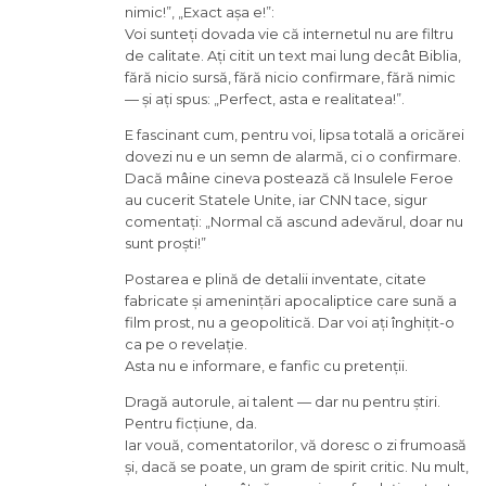
nimic!”, „Exact așa e!”:
Voi sunteți dovada vie că internetul nu are filtru
de calitate. Ați citit un text mai lung decât Biblia,
fără nicio sursă, fără nicio confirmare, fără nimic
— și ați spus: „Perfect, asta e realitatea!”.
E fascinant cum, pentru voi, lipsa totală a oricărei
dovezi nu e un semn de alarmă, ci o confirmare.
Dacă mâine cineva postează că Insulele Feroe
au cucerit Statele Unite, iar CNN tace, sigur
comentați: „Normal că ascund adevărul, doar nu
sunt proști!”
Postarea e plină de detalii inventate, citate
fabricate și amenințări apocaliptice care sună a
film prost, nu a geopolitică. Dar voi ați înghițit-o
ca pe o revelație.
Asta nu e informare, e fanfic cu pretenții.
Dragă autorule, ai talent — dar nu pentru știri.
Pentru ficțiune, da.
Iar vouă, comentatorilor, vă doresc o zi frumoasă
și, dacă se poate, un gram de spirit critic. Nu mult,