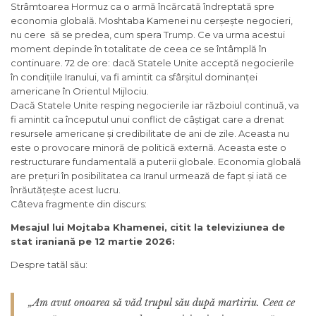
Strâmtoarea Hormuz ca o armă încărcată îndreptată spre
economia globală. Moshtaba Kamenei nu cerșește negocieri,
nu cere să se predea, cum spera Trump. Ce va urma acestui
moment depinde în totalitate de ceea ce se întâmplă în
continuare. 72 de ore: dacă Statele Unite acceptă negocierile
în condițiile Iranului, va fi amintit ca sfârșitul dominanței
americane în Orientul Mijlociu.
Dacă Statele Unite resping negocierile iar războiul continuă, va
fi amintit ca începutul unui conflict de câștigat care a drenat
resursele americane și credibilitate de ani de zile. Aceasta nu
este o provocare minoră de politică externă. Aceasta este o
restructurare fundamentală a puterii globale. Economia globală
are prețuri în posibilitatea ca Iranul urmează de fapt și iată ce
înrăutățește acest lucru.
Câteva fragmente din discurs:
Mesajul lui Mojtaba Khamenei, citit la televiziunea de
stat iraniană pe 12 martie 2026:
Despre tatăl său:
„Am avut onoarea să văd trupul său după martiriu. Ceea ce