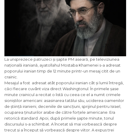
La unsprezece patruzeci și șapte PM aseară, pe televiziunea
națională iraniană, ayatollahul Mostaba Khamenei s-a adresat
poporului iranian timp de 12 minute printr-un mesaj citit de un
crainic.
Mesajul a fost adresat atât poporului iranian cât și lumii întregă,
căci fiecare cuvânt viza direct Washingtonul. În primele șase
minute crainicul a recitat o listă cu ceea ce el a numit crimele
sioniștilor americani: asasinarea tatălui său, uciderea oamenilor
de știință iranieni, deceniile de sancțiuni, sprijinul pentru Israel,
ocuparea ținuturilor arabe de către forțele americane. Era
retorică standard. Apoi, după primele șapte minute, tonul
discursului s-a schimbat. A încetat să mai vorbească despre
trecut și a început să vorbească despre viitor. A expus trei