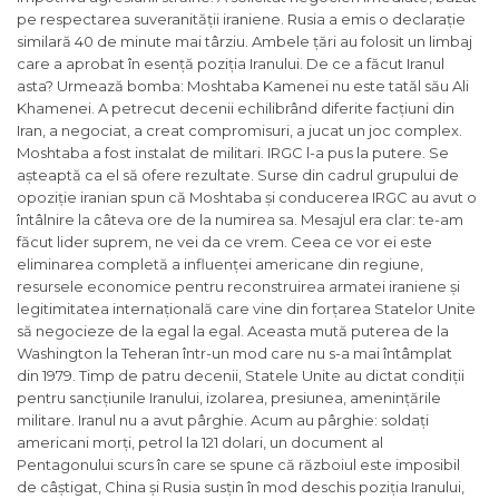
pe respectarea suveranității iraniene. Rusia a emis o declarație
similară 40 de minute mai târziu. Ambele țări au folosit un limbaj
care a aprobat în esență poziția Iranului. De ce a făcut Iranul
asta? Urmează bomba: Moshtaba Kamenei nu este tatăl său Ali
Khamenei. A petrecut decenii echilibrând diferite facțiuni din
Iran, a negociat, a creat compromisuri, a jucat un joc complex.
Moshtaba a fost instalat de militari. IRGC l-a pus la putere. Se
așteaptă ca el să ofere rezultate. Surse din cadrul grupului de
opoziție iranian spun că Moshtaba și conducerea IRGC au avut o
întâlnire la câteva ore de la numirea sa. Mesajul era clar: te-am
făcut lider suprem, ne vei da ce vrem. Ceea ce vor ei este
eliminarea completă a influenței americane din regiune,
resursele economice pentru reconstruirea armatei iraniene și
legitimitatea internațională care vine din forțarea Statelor Unite
să negocieze de la egal la egal. Aceasta mută puterea de la
Washington la Teheran într-un mod care nu s-a mai întâmplat
din 1979. Timp de patru decenii, Statele Unite au dictat condiții
pentru sancțiunile Iranului, izolarea, presiunea, amenințările
militare. Iranul nu a avut pârghie. Acum au pârghie: soldați
americani morți, petrol la 121 dolari, un document al
Pentagonului scurs în care se spune că războiul este imposibil
de câștigat, China și Rusia susțin în mod deschis poziția Iranului,