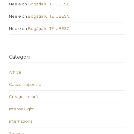
Neele
on
Bogăția lui TE IUBESC
Neele
on
Bogăția lui TE IUBESC
Neele
on
Bogăția lui TE IUBESC
Categorii
Arhive
Cauze Naţionale
Creaţie literară
Intense Light
international
Juridice