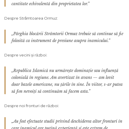
cantitate echivalentă din proprietatea lor.”
Despre Strâmtoarea Ormuz:
„Pârghia blocării Strâmtorii Ormuz trebuie să continue să fie
folosită ca instrument de presiune asupra inamicului.”
Despre vecini și război:
„Republica Islamică nu urmărește dominație sau influență
colonială în regiune. Am avertizat în avans — am lovit
doar bazele americane, nu țările în sine. În viitor, s-ar putea
să fim nevoiți să continuăm să facem asta.”
Despre noi fronturi de război:
„Au fost efectuate studii privind deschiderea altor fronturi în
care inamicul are puțină experiență și este extrem de