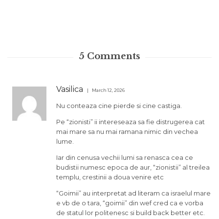
5
Comments
Vasilica
March 12, 2026
Nu conteaza cine pierde si cine castiga.
Pe “zionisti” ii intereseaza sa fie distrugerea cat
mai mare sa nu mai ramana nimic din vechea
lume.
Iar din cenusa vechii lumi sa renasca cea ce
budistii numesc epoca de aur, “zionistii” al treilea
templu, crestinii a doua venire etc
“Goimii” au interpretat ad literam ca israelul mare
e vb de o tara, “goimii” din wef cred ca e vorba
de statul lor politenesc si build back better etc.