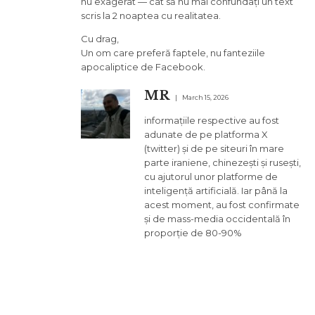
nu exagerat — cât să nu mai confundați un text
scris la 2 noaptea cu realitatea.
Cu drag,
Un om care preferă faptele, nu fanteziile
apocaliptice de Facebook.
MR
March 15, 2026
informațiile respective au fost
adunate de pe platforma X
(twitter) și de pe siteuri în mare
parte iraniene, chinezești și rusești,
cu ajutorul unor platforme de
inteligență artificială. Iar până la
acest moment, au fost confirmate
și de mass-media occidentală în
proporție de 80-90%