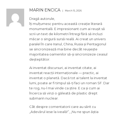
MARIN ENCICA
March 15, 2026
Dragă autorule,
îți mulțumesc pentru această creație literară
monumentală. E impresionant cum ai reușit să
scrii un text de kilometri întregi fără să incluzi
măcar o singură sursă reală. Ai creat un univers
paralel în care Iranul, China, Rusia și Pentagonul
se sincronizează mai bine decât reușește
majoritatea oamenilor să-și sincronizeze ceasul
deșteptător.
Ai inventat discursuri, ai inventat citate, ai
inventat reacții internaționale — practic, ai
inventat o planetă. Dacă tot ai talent la inventat
lumi, poate ar fi timpul să-ți faci un roman SF. Dar
te rog, nu-l mai vinde ca știre. E ca și cum ai
încerca să vinzi o găleată de plastic drept
submarin nuclear.
Cât despre comentatorii care au sărit cu
„Adevărul iese la iveală!”, „Nu ne spun ăștia