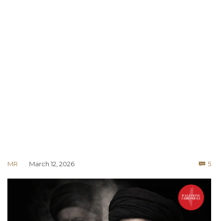
Co
MR
March 12, 2026
5
