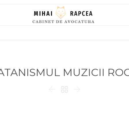
Skip
to
content
ATANISMUL MUZICII RO


