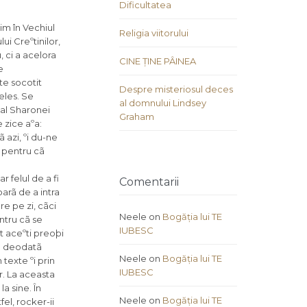
Dificultatea
im în Vechiul
Religia viitorului
i Creºtinilor,
, ci a acelora
CINE ȚINE PÂINEA
e
te socotit
Despre misteriosul deces
geles. Se
al domnului Lindsey
 al Sharonei
Graham
 zice aºa:
 azi, ºi du-ne
, pentru cã
eriorul coperþii albumului este poza lui Anton Lavey. Cã „The Eagles” sînt legaþi de Biserica Satanicã o aratã ºi cîntecul lor „Have A Good Day in Hell!” („Sã aveþi o zi bunã în iad!”). Membrii grupului „Kiss” („Sãrut”) se aratã pe scenã în chip de demoni, cu sînge curgînd, scuipînd foc ºi rãcnind. În cîntecul lor „The God of Thunder” („Dumnezeul trãsnetului”), cei de la „Kiss” le poruncesc tinerilor sã îngenuncheze înaintea lui Satan: „Am fost crescut de cãtre un demon, pregãtit sã stãpînesc lumea. Sînt domnul tãrîmurilor pustii, omul modern fãcut din oþel. Adun întunericul pentru plãcerea mea. Vã poruncesc sã îngenuncheaþi înaintea dumnezeului trãsnetului, dumnezeul rock’n roll­-ului! Îþi voi fura sufletul tãu cel feciorelnic.” Ca un ecou, sã citim ce zice o tînãrã de la noi: „mallzebuth.3xforum.ro, user: MaliceBathory …obsedatã, cînd vãd sînge, sã mã spãl cu el. ªi recunosc: am fãcut asta o datã; ºi, la fel ca ea [?], am considerat cã arãt mai bine…” Sã mai dãm
Comentarii
Neele
on
Bogăția lui TE
IUBESC
Neele
on
Bogăția lui TE
IUBESC
Neele
on
Bogăția lui TE