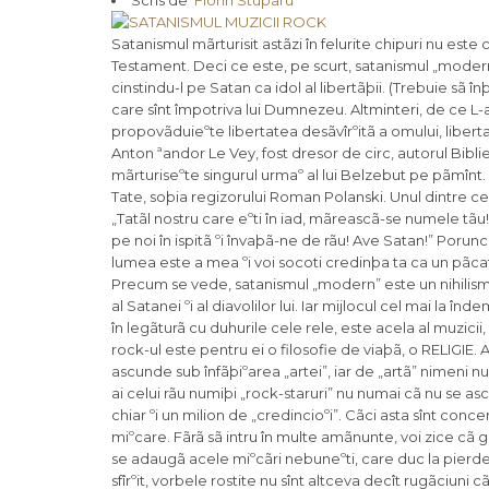
Scris de
Florin Stuparu
Satanismul mãrturisit astãzi în felurite chipuri nu este
Testament. Deci ce este, pe scurt, satanismul „modern
cinstindu-l pe Satan ca idol al libertãþii. (Trebuie sã
care sînt împotriva lui Dumnezeu. Altminteri, de ce L-a
propovãduieºte libertatea desãvîrºitã a omului, liberta
Anton ªandor Le Vey, fost dresor de circ, autorul Bibliei
mãrturiseºte singurul urmaº al lui Belzebut pe pãmînt.
Tate, soþia regizorului Roman Polanski. Unul dintre c
„Tatãl nostru care eºti în iad, mãreascã-se numele tãu! 
pe noi în ispitã ºi învaþã-ne de rãu! Ave Satan!” Porun
lumea este a mea ºi voi socoti credinþa ta ca un pãcat.”
Precum se vede, satanismul „modern” este un nihilism simplu, care tãlmãceºte pe dos Biblia, a face lucrurile pe dos fiind chiar felul de a fi al Satanei ºi al diavolilor lui. Iar mijlocul cel mai la îndemînã pentru a propovãdui acest satanism simplificat, calea cea mai uºoarã de a intra în legãturã cu duhurile cele rele, este acela al muzicii, ºi anume al aºa-numitei muzici „rock”, pe care tinerii o ascultã cîteva ore pe zi, cãci rock-ul este pentru ei o filosofie de viaþã, o RELIGIE. Aceastã cale nu este numai la îndemîna fiecãruia, dar e ºi îngãduitã, pentru cã se ascunde sub înfãþiºarea „artei”, iar de „artã” nimeni nu îndrãzneºte sã se atingã, fiind un idol cinstit de toatã lumea. Astfel încît aceºti preoþi ai celui rãu numiþi „rock-staruri” nu numai cã nu se ascund, ci sãvîrºesc la vedere slujbe închinate stãpînului lor, la care adunã deodatã chiar ºi un milion de „credincioºi”. Cãci asta sînt concertele rock, adunãri satanice în care tinerii se îndrãcesc prin sunete, prin texte ºi prin miºcare. Fãrã sã intru în multe amãnunte, voi zice cã gãlãgia tobelor ºi a altor instrumente ritmice duce la pierderea minþilor. La aceasta se adaugã acele miºcãri nebuneºti, care duc la pierderea stãpînirii asupra trupului, acesta ajungînd sã se miºte aºa-zicînd de la sine. În sfîrºit, vorbele rostite nu sînt altceva decît rugãciuni cãtre duhurile cãzute ºi cãtre înainte-stãtãtorul lor, diavolul cel mare. Astfel, rocker-ii nu fac nimic altceva decît sã aducã pe stadioane ºi în sãli de concert vechea vrãjitorie a ºamanilor (a tuturor vrãjitorilor), care izbesc în tobe, se învîrt pînã ameþesc ºi cheamã demonii pentru a intra în legãturã nemijlocitã cu ei (ceea ce se ºi întîmplã, întotdeauna). ªi, atît vrãjitorii „tradiþionali”, cît ºi rocker-ii se ajutã de ierburi sau de prafuri de nebunie, pe care noi le numim acum „droguri”. Lãsînd la o parte muzica propriu-zisã (de care s-a ocupat pãrintele Dan Bãdulescu în scrierile sale), vreau sã aduc aici cîteva din textele ºi din spusele celor mai cunoscuþi „hard-rocke-eri” de azi, pentru a ne lãmuri oarecum cã nu avem a face cu glume ºi copilãrii, ci cu lucruri cît se poate de adevãrate ºi înfricoºãtoare. Iar mai înfricoºãtor decît toate e cã þara noastrã ortodoxã este unul din locurile cele mai cãutate de cei mai aprigi rock-eri. Sã rãsfoim de pildã presa de acum doi ani: „Marilyn Manson, Reamonn, Alice Cooper, Faithless [Fãrã credinþã], Wu-Tang Clan, Kasabian, Pink, Hooverphonic ºi Morcheeba concerteazã în România, în cadrul B-ESTIVAL. În zilele de 29, 30 iunie ºi 1 iulie va avea loc în România primul festival dupã exigenþe internaþionale: pe parcursul a trei zile, nu mai puþin de 20 de nume, artiºti de renume mondial alãturi de trupe autohtone, vor zgudui scena de la «B-ESTIVAL», un eveniment organizat de Emagic Entertainment cu sprijinul Romexpo! […] Unul dintre headlinerii B’ESTIVAL-ului va fi nimeni altul decît Marilyn Manson, vedeta rock autoproclamatã «Anticrist-ul Superstar»! Indiscutabil, una dintre cele mai celebre ºi mai controversate apariþii din lumea showbiz-ului, Marilyn Manson a reuºit sã-ºi atragã milioane de fani din rîndul publicului tînãr. […] Pe numele lui adevãrat Brian Hugh Warner, Marilyn Manson a avut drept surse de inspiraþie pentru alegerea pseudonimului pe actriþa Marilyn Monroe ºi pe criminalul în serie Charles Manson, consideraþi în America drept cea mai iubitã ºi, respectiv, cea mai detestatã persoanã.” În interviuri, Marilyn Manson mãrturiseºte cu mîndrie (dupã cum citim pe NET): „Din fericire, lumea îºi va aminti de mine ca de acela care a pus sfîrºit creºtinismului.” Manson este „reverend” al Bisericii Satanice. El se mutileazã pe scenã, rupe Biblia ºi scuipã hule împotriva Domnului Hristos. Pe tricourile lui scrie: „Ucideþi-vã pãrinþii!” Manson zice cã discul sãu „Antichrist Superstar” („Antihrist super-vedetã”) i-a fost insuflat de o putere suprafireascã, ceea ce e cît se poate de adevãrat. Man