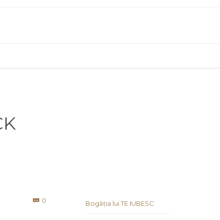
CK
Comments
0

Bogăția lui TE IUBESC