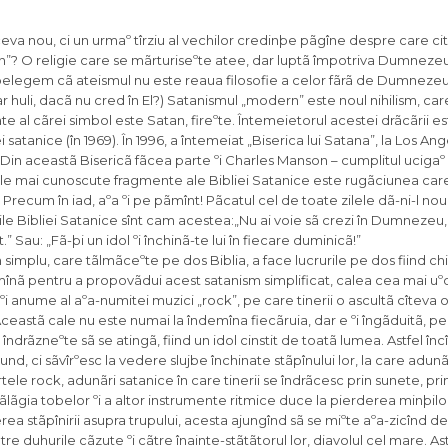
 ceva nou, ci un urmaº tîrziu al vechilor credinþe pãgîne despre care cit
”? O religie care se mãrturiseºte atee, dar luptã împotriva Dumnezeulu
 înþelegem cã ateismul nu este reaua filosofie a celor fãrã de Dumnezeu
r huli, dacã nu cred în El?) Satanismul „modern” este noul nihilism, car
te al cãrei simbol este Satan, fireºte. Întemeietorul acestei drãcãrii es
 satanice (în 1969). În 1996, a întemeiat „Biserica lui Satana”, la Los An
 Din aceastã Bisericã fãcea parte ºi Charles Manson – cumplitul ucigaº
ele mai cunoscute fragmente ale Bibliei Satanice este rugãciunea care
Precum în iad, aºa ºi pe pãmînt! Pãcatul cel de toate zilele dã-ni-l nouã
cile Bibliei Satanice sînt cam acestea:„Nu ai voie sã crezi în Dumnezeu
 Sau: „Fã-þi un idol ºi închinã-te lui în fiecare duminicã!”
son nãdãjduieºte aceasta: „Cred cã de cîte ori oamenii ascultã acest album («Antichrist Superstar») poate cã Dumnezeu va fi nimicit în minþile lor.” „Cînd eram copil – îºi aminteºte Manson – mama îmi spunea: Dacã blestemi la vremea nopþii, diavolul va veni la tine în somn. ªi eu mã emoþionam, cãci chiar voiam ca aceasta sã se întîmple… O voiam. Voiam aceasta mai mult decît orice.” Manson zice: „Nu ºtiu dacã cineva a înþeles cu adevãrat ce încercãm noi sã facem… Odatã ce i-am prins pe oameni, putem sã le dãm MESAJUL nostru.” Iar urmãtorii lui din România mãrturisesc aºa: „mallzebuth.3xforum.ro, user: manson-666 …prefer melodiile cu subiect legat de religie, mai exact anti… Idolu’ meu e marilyn manson… Sunt genul care crede doar ce vede. Astfel, refuz existenþa lui dumnezeu ºi sunt împotriva lui.” Nici nu mai are rost sã citim ce zice Marilyn Manson în cîntecele sale, aºa cã o sã trecem la Alice Cooper. „Alice Cooper (nãscut Vincent Damon Furnier, la 4 februarie 1948), este un cîntãreþ de muzicã rock, compozitor, textier ºi muzician a cãrui carierã muzicalã se întinde pe o duratã de patru decenii. Prezentînd spectacole de scenã complexe, în care ghilotinele, scaunele electrice, sîngele simulat ºi ºerpii boa constrictori sunt elemente frecvente, Cooper a împrumutat numeroase elemente de heavy metal, garage rock, horror movies ºi vodevil pentru a crea o variantã teatralã a muzicii hardrock care a devenit cunoscutã sub numele de shock rock… Cariera de cîntãreþ solo a lui Alice Cooper a început în 1976 cu albumul conceptual «Welcome to My Nightmare» («Bine aþi venit în coºmarul meu»)” (articol de enciclopedie). Alice Cooper a mãrturisit: „Cu ani în urmã m-am dus la o ºedinþã de spiritism, unde Norman Backley a rugat spiritul sã vorbeascã. Acesta mi-a vorbit. Mi-a promis mie ºi formaþiei mele glorie, stãpînire universalã în muzica rock ºi bogãþie. Singurul lucru pe care mi l-a cerut era sã-l las sã­mi stãpîneascã trupul.” ªi l-a lãsat, fiind cu desãvîrºire dãruit lui Satan, cãruia i-a dedicat albumul „House of Fire” („Casa focului”). Credinþa în sine însuºi a trecut în cîntecele sale. În „Vreau doar sã fiu dumnezeu”, el zice aºa: „Eu stãpînesc, am un suflet impermeabil la gloanþe ºi sînt plin de mîndrie. Eu m-am nãscocit pe mine fãrã ajutorul nimãnui. Sînt prototipul suprem. Stau pe propriul meu tron. Eu ºi cu mine sîntem de acord cã nu avem nevoie de nimeni. Nu am învãþat niciodatã sã mã plec nici unei stãpîniri cunoscute. Chiar vreau sã-mi ridic o statuie înaltã, asta e tot. Încerc doar sã fiu Dumnezeu, doar sã fiu Dumnezeu… M-am nãscut pentru rock ºi m-am nãscut sã stãpînesc.” Tot acum doi ani a venit la noi ºi Robert Plant de la Led Zeppelin. Formaþia aceasta a adus în piesele muzicale versuri satanice inserate subliminal, nescrise pe coperta discului – o cale ascunsã de a vîrî în conºtiinþa ascultãtorului anumite mesaje fãrã ca el sã-ºi poatã da seama, care îl pot face mai tîrziu sã treacã ºi la fapte. Cîntecul „Stairway to Heaven” („Scarã la cer”) al grupului „Led Zeppelin” („Zeppelinul de plumb”) este cel mai cunoscut cîntec din istoria rock-ului. Unul dintre stihuri zice aºa: „ªtiþi cã uneori cuvintele au douã înþelesuri.” Trebuie sã se ºtie cã acest cîntec este îmbibat în amãgire satanicã! Cînd e rulat înainte, zice: „Da, sînt douã cãi pe care poþi merge, dar pe calea cea lungã este vreme sã schimbi drumul.” Atunci cînd e ascultat pe dos, se aude limpede: „Este dulcele meu Satan… O, voi cînta pentru cã trãiesc cu Satan.” Cîntecul lui „Zeppelin”, „Houses of the Holy” („Casele sfîntului”) zice: „Lasã muzica sã fie stãpînul tãu! Ia seama la chemarea stãpînului! O Satan!” Ceea ce se ºtie mai puþin e cã formaþia „Led Zeppelin” este urmãtoare lui Aliester Crowley, un vestit ocultist ºi satanist mãrturisit. Aleister Crowley a fost întemeietorul revistei „Lucifer”. În templul lui satanic din Londra se cîntã „Imnul cãtre Pan”, se rostesc rugãciunile pentru liturghia compusã de el, pe mormîntul sãu discipolii rostesc formule sataniste ºi cîntã „Imnul cãtre Satana” al lui Carducci, iar formaþii celebre de muzicã rock l-au avut idol pe Carducci. Membrii formaþiei „Led Zeppelin” au cumpãrat vila din Londra a lui Crowley, unde au locuit o vreme. Sã zicem cîteva cuvinte ºi despre formaþia „The Rolling Stones” care, tot aºa, a cîntat în România în 2007, spre fericirea bãtrînilor „tineri” care au aºteptat-o vreo treizeci de ani. Cîntecul „Sympathy for the Devil” („Simpatie pentru diavol”) al celor de la „The Rolling Stones” este imnul oficial al Bisericii lui Satan. În el, Lucifer cere dragostea celor care îl întîlnesc. ªeful grupului, Mick Jagger, zice cã Anton Lavey, întemeietorul Bisericii lui Satan ºi autorul Bibliei satanice, i-a ajutat inspirîndu-le muzica! Albumul numit „Their Satanic Majesties Request” (Majestãþile lor satanice cer”) spune tot! Alte formaþii cunoscute ºi muzica lor: Cei mai mulþi nu ºtiu cã unul dintre cele mai cunoscute cîntece ale anilor 70’, „Hotel California”, al trupei „Eagles” („Vulturii”), trimite la Biserica Satanicã, ce se aflã într-un fost hotel din strada California! În int