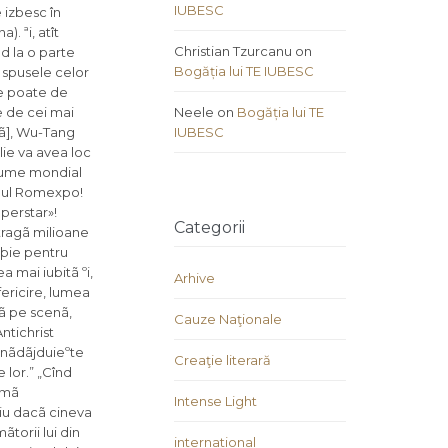
IUBESC
Christian Tzurcanu
on
Bogăția lui TE IUBESC
Neele
on
Bogăția lui TE
IUBESC
Categorii
Arhive
Cauze Naţionale
Creaţie literară
Intense Light
international