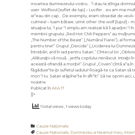
Publicat în
AXA 17
]]>
1 total views
, 1 views today
Category

Cauze Naţionale
Tags

Cauze Nationale
,
Dumnezeu si Neamul meu
,
Intern