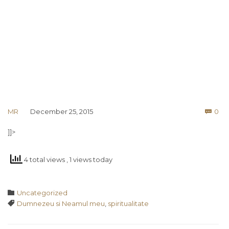
Co
MR
December 25, 2015
0

]]>
4 total views
, 1 views today
Category

Uncategorized
Tags

Dumnezeu si Neamul meu
,
spiritualitate