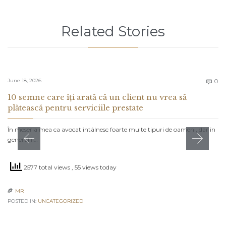
Related Stories
C
June 18, 2026
0

10 semne care îți arată că un client nu vrea să
plătească pentru serviciile prestate
În meseria mea ca avocat întâlnesc foarte multe tipuri de oameni, dar în
general îi…
2577 total views
, 55 views today
MR

POSTED IN:
UNCATEGORIZED