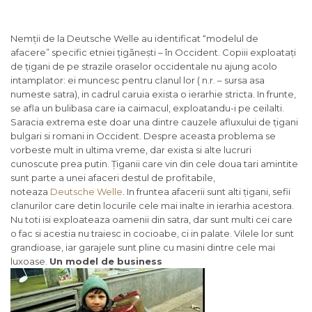
Nemții de la Deutsche Welle au identificat “modelul de
afacere” specific etniei țigãnești – în Occident. Copiii exploatați
de țigani de pe strazile oraselor occidentale nu ajung acolo
intamplator: ei muncesc pentru clanul lor ( n.r. – sursa asa
numeste satra), in cadrul caruia exista o ierarhie stricta. In frunte,
se afla un bulibasa care ia caimacul, exploatandu-i pe ceilalti.
Saracia extrema este doar una dintre cauzele afluxului de țigani
bulgari si romani in Occident. Despre aceasta problema se
vorbeste mult in ultima vreme, dar exista si alte lucruri
cunoscute prea putin. Țiganii care vin din cele doua tari amintite
sunt parte a unei afaceri destul de profitabile,
noteaza
Deutsche Welle
. In fruntea afacerii sunt alti țigani, sefii
clanurilor care detin locurile cele mai inalte in ierarhia acestora.
Nu toti isi exploateaza oamenii din satra, dar sunt multi cei care
o fac si acestia nu traiesc in cocioabe, ci in palate. Vilele lor sunt
grandioase, iar garajele sunt pline cu masini dintre cele mai
luxoase.
Un model de business