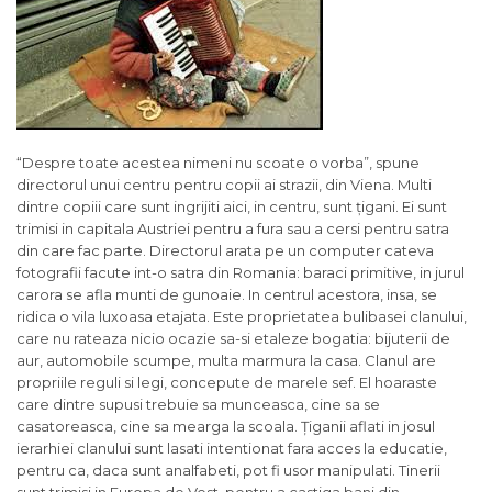
“Despre toate acestea nimeni nu scoate o vorba”, spune
directorul unui centru pentru copii ai strazii, din Viena. Multi
dintre copiii care sunt ingrijiti aici, in centru, sunt țigani. Ei sunt
trimisi in capitala Austriei pentru a fura sau a cersi pentru satra
din care fac parte. Directorul arata pe un computer cateva
fotografii facute int-o satra din Romania: baraci primitive, in jurul
carora se afla munti de gunoaie. In centrul acestora, insa, se
ridica o vila luxoasa etajata. Este proprietatea bulibasei clanului,
care nu rateaza nicio ocazie sa-si etaleze bogatia: bijuterii de
aur, automobile scumpe, multa marmura la casa. Clanul are
propriile reguli si legi, concepute de marele sef. El hoaraste
care dintre supusi trebuie sa munceasca, cine sa se
casatoreasca, cine sa mearga la scoala. Țiganii aflati in josul
ierarhiei clanului sunt lasati intentionat fara acces la educatie,
pentru ca, daca sunt analfabeti, pot fi usor manipulati. Tinerii