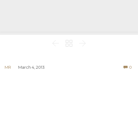



Co
MR
March 4, 2013
0
