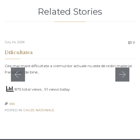
Related Stories
C
July 24, 2026
8

Dificultatea
Cea mai mare dificultate a vremurilor actuale nu este de ordin material.
Paradoxal, de bine…
875 total views
, 91 views today
MR

POSTED IN:
CAUZE NAŢIONALE