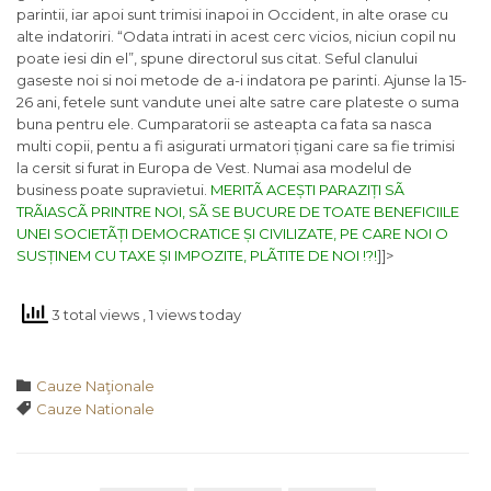
parintii, iar apoi sunt trimisi inapoi in Occident, in alte orase cu
alte indatoriri. “Odata intrati in acest cerc vicios, niciun copil nu
poate iesi din el”, spune directorul sus citat. Seful clanului
gaseste noi si noi metode de a-i indatora pe parinti. Ajunse la 15-
26 ani, fetele sunt vandute unei alte satre care plateste o suma
buna pentru ele. Cumparatorii se asteapta ca fata sa nasca
multi copii, pentu a fi asigurati urmatori țigani care sa fie trimisi
la cersit si furat in Europa de Vest. Numai asa modelul de
business poate supravietui.
MERITÃ ACEȘTI PARAZIȚI SÃ
TRÃIASCÃ PRINTRE NOI, SÃ SE BUCURE DE TOATE BENEFICIILE
UNEI SOCIETÃȚI DEMOCRATICE ȘI CIVILIZATE, PE CARE NOI O
SUSȚINEM CU TAXE ȘI IMPOZITE, PLÃTITE DE NOI !?!
]]>
3 total views
, 1 views today
Category

Cauze Naţionale
Tags

Cauze Nationale