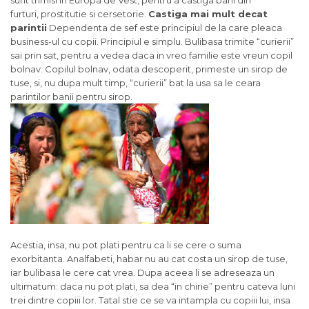
sunt trimisi in Europa de Vest, pentru a castiga bani din
furturi, prostitutie si cersetorie.
Castiga mai mult decat
parintii
Dependenta de sef este principiul de la care pleaca
business-ul cu copii. Principiul e simplu. Bulibasa trimite “curierii”
sai prin sat, pentru a vedea daca in vreo familie este vreun copil
bolnav. Copilul bolnav, odata descoperit, primeste un sirop de
tuse, si, nu dupa mult timp, “curierii” bat la usa sa le ceara
parintilor banii pentru sirop.
Acestia, insa, nu pot plati pentru ca li se cere o suma
exorbitanta. Analfabeti, habar nu au cat costa un sirop de tuse,
iar bulibasa le cere cat vrea. Dupa aceea li se adreseaza un
ultimatum: daca nu pot plati, sa dea “in chirie” pentru cateva luni
trei dintre copiii lor. Tatal stie ce se va intampla cu copiii lui, insa