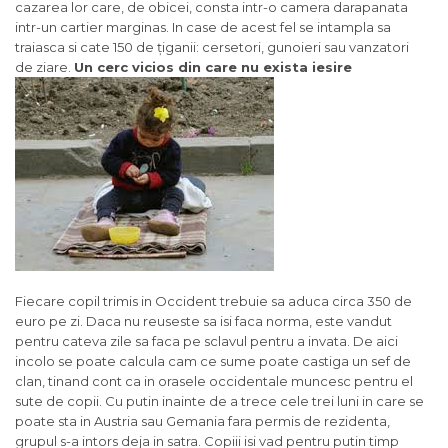
cazarea lor care, de obicei, consta intr-o camera darapanata
intr-un cartier marginas. In case de acest fel se intampla sa
traiasca si cate 150 de țiganii: cersetori, gunoieri sau vanzatori
de ziare.
Un cerc vicios din care nu exista iesire
Fiecare copil trimis in Occident trebuie sa aduca circa 350 de
euro pe zi. Daca nu reuseste sa isi faca norma, este vandut
pentru cateva zile sa faca pe sclavul pentru a invata. De aici
incolo se poate calcula cam ce sume poate castiga un sef de
clan, tinand cont ca in orasele occidentale muncesc pentru el
sute de copii. Cu putin inainte de a trece cele trei luni in care se
poate sta in Austria sau Gemania fara permis de rezidenta,
grupul s-a intors deja in satra. Copiii isi vad pentru putin timp