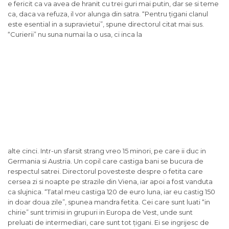
e fericit ca va avea de hranit cu trei guri mai putin, dar se si teme
ca, daca va refuza, il vor alunga din satra. “Pentru țigani clanul
este esential in a supravietui”, spune directorul citat mai sus.
“Curierii” nu suna numai la o usa, ci inca la
alte cinci. Intr-un sfarsit strang vreo 15 minori, pe care ii duc in
Germania si Austria. Un copil care castiga bani se bucura de
respectul satrei. Directorul povesteste despre o fetita care
cersea zi si noapte pe strazile din Viena, iar apoi a fost vanduta
ca slujnica. “Tatal meu castiga 120 de euro luna, iar eu castig 150
in doar doua zile”, spunea mandra fetita. Cei care sunt luati “in
chirie” sunt trimisi in grupuri in Europa de Vest, unde sunt
preluati de intermediari, care sunt tot țigani. Ei se ingrijesc de