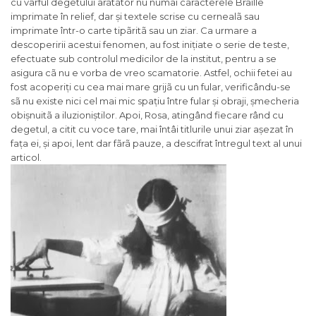
cu vârful degetului arãtãtor nu numai caracterele Braille
imprimate în relief, dar și textele scrise cu cernealã sau
imprimate într-o carte tipãritã sau un ziar. Ca urmare a
descoperirii acestui fenomen, au fost inițiate o serie de teste,
efectuate sub controlul medicilor de la institut, pentru a se
asigura cã nu e vorba de vreo scamatorie. Astfel, ochii fetei au
fost acoperiți cu cea mai mare grijã cu un fular, verificându-se
sã nu existe nici cel mai mic spațiu între fular și obraji, șmecheria
obișnuitã a iluzioniștilor. Apoi, Rosa, atingând fiecare rând cu
degetul, a citit cu voce tare, mai întâi titlurile unui ziar așezat în
fața ei, și apoi, lent dar fãrã pauze, a descifrat întregul text al unui
articol.