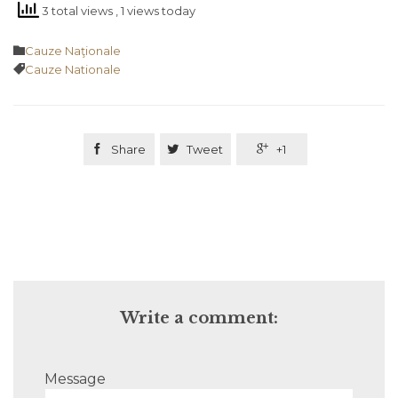
3 total views
, 1 views today
Category

Cauze Naţionale
Tags

Cauze Nationale

Share

Tweet

+1
Write a comment:
Message