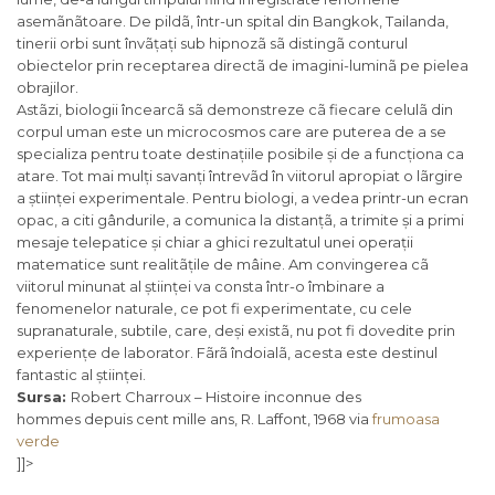
asemãnãtoare. De pildã, într-un spital din Bangkok, Tailanda,
tinerii orbi sunt învãțați sub hipnozã sã distingã conturul
obiectelor prin receptarea directã de imagini-luminã pe pielea
obrajilor.
Astãzi, biologii încearcã sã demonstreze cã fiecare celulã din
corpul uman este un microcosmos care are puterea de a se
specializa pentru toate destinațiile posibile și de a funcționa ca
atare. Tot mai mulți savanți întrevãd în viitorul apropiat o lãrgire
a științei experimentale. Pentru biologi, a vedea printr-un ecran
opac, a citi gândurile, a comunica la distanțã, a trimite și a primi
mesaje telepatice și chiar a ghici rezultatul unei operații
matematice sunt realitãțile de mâine. Am convingerea cã
viitorul minunat al științei va consta într-o îmbinare a
fenomenelor naturale, ce pot fi experimentate, cu cele
supranaturale, subtile, care, deși existã, nu pot fi dovedite prin
experiențe de laborator. Fãrã îndoialã, acesta este destinul
fantastic al științei.
Sursa:
Robert Charroux –
Histoire inconnue des
hommes
depuis cent mille ans
, R. Laffont, 1968 via
frumoasa
verde
]]>