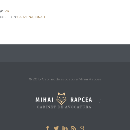
MR

POSTED IN:
CAUZE NAŢIONALE
© 2018 Cabinet de avocatura Mihai Rapcea




