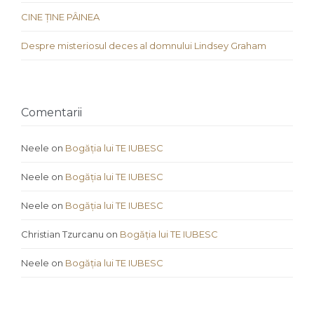
CINE ȚINE PÂINEA
Despre misteriosul deces al domnului Lindsey Graham
Comentarii
Neele
on
Bogăția lui TE IUBESC
Neele
on
Bogăția lui TE IUBESC
Neele
on
Bogăția lui TE IUBESC
Christian Tzurcanu
on
Bogăția lui TE IUBESC
Neele
on
Bogăția lui TE IUBESC