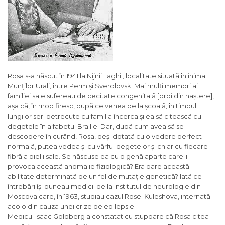
Rosa s-a nãscut în 1941 la Nijnii Taghil, localitate situatã în inima
Munților Urali, între Perm și Sverdlovsk. Mai mulți membri ai
familiei sale sufereau de cecitate congenitalã [orbi din naștere],
așa cã, în mod firesc, dupã ce venea de la școalã, în timpul
lungilor seri petrecute cu familia încerca și ea sã citeascã cu
degetele în alfabetul Braille. Dar, dupã cum avea sã se
descopere în curând, Rosa, deși dotatã cu o vedere perfect
normalã, putea vedea și cu vârful degetelor și chiar cu fiecare
fibrã a pielii sale. Se nãscuse ea cu o genã aparte care-i
provoca aceastã anomalie fiziologicã? Era oare aceastã
abilitate determinatã de un fel de mutație geneticã? Iatã ce
întrebãri își puneau medicii de la Institutul de neurologie din
Moscova care, în 1963, studiau cazul Rosei Kuleshova, internatã
acolo din cauza unei crize de epilepsie.
Medicul Isaac Goldberg a constatat cu stupoare cã Rosa citea