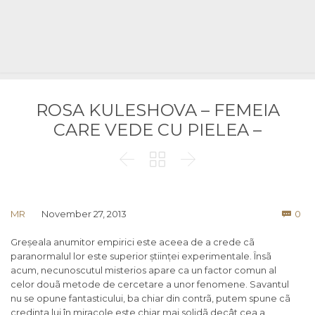
ROSA KULESHOVA – FEMEIA
CARE VEDE CU PIELEA –



Co
MR
November 27, 2013
0

Greșeala anumitor empirici este aceea de a crede cã
paranormalul lor este superior științei experimentale. Însã
acum, necunoscutul misterios apare ca un factor comun al
celor douã metode de cercetare a unor fenomene. Savantul
nu se opune fantasticului, ba chiar din contrã, putem spune cã
credința lui în miracole este chiar mai solidã decât cea a