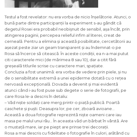
Testul a fost revelator: nu era vorba de nicio înșelãtorie. Atunci, o
bunã parte dintre participanții la experiment s-au gândit cã
degetul Rosei era probabil neobișnuit de sensibil, așa încât, prin
atingerea paginii, percepea relieful infim al literei, creat de
cernealã. Pentru a elimina și aceastã posibilitate, cercetãtorii au
așezat peste ziar un geam transparent și au îndemnat-o pe
Rosa sã încerce sã citeascã. În aceste condiții, ea n-a mai putut
citi caracterele mici (de mãrimea 8 sau 10), dar a citit fãrã
greșealã titlurile scrise cu caractere mari, spațiate.
Concluzia a fost unanimã: era vorba de vedere prin piele, și nu
de o sensibilitate extremã a unei epiderme dotatã cu o rețea
nervoasã excepționalã. Dovada a devenit și mai evidentã
atunci când i-au fost puse sub degete o serie de fotografii, pe
care Rosa le-a descris în detaliu:
– Vãd niște soldați care merg printr-o piațã publicã. Poartã
caschete și puști. Deasupra lor, pe cer, zboarã avioane…
Aceastã a doua fotografie reprezintã niște oameni care iau
masa pe malul unui râu… În aceasta vãd un bãrbat în vârstã. Are
o mustațã mare, iar pe piept are prinse trei decorații.
Rosa a mai descris cu fidelitate o fotografie în culori, arãtând cu