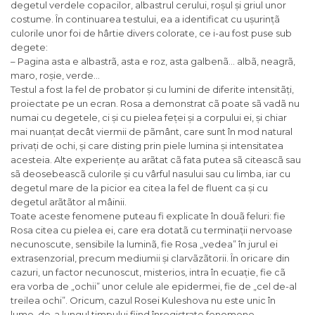
degetul verdele copacilor, albastrul cerului, roșul și griul unor
costume. În continuarea testului, ea a identificat cu ușurințã
culorile unor foi de hârtie divers colorate, ce i-au fost puse sub
degete:
– Pagina asta e albastrã, asta e roz, asta galbenã… albã, neagrã,
maro, roșie, verde…
Testul a fost la fel de probator și cu lumini de diferite intensitãți,
proiectate pe un ecran. Rosa a demonstrat cã poate sã vadã nu
numai cu degetele, ci și cu pielea feței și a corpului ei, și chiar
mai nuanțat decât viermii de pãmânt, care sunt în mod natural
privați de ochi, și care disting prin piele lumina și intensitatea
acesteia. Alte experiențe au arãtat cã fata putea sã citeascã sau
sã deosebeascã culorile și cu vârful nasului sau cu limba, iar cu
degetul mare de la picior ea citea la fel de fluent ca și cu
degetul arãtãtor al mâinii.
Toate aceste fenomene puteau fi explicate în douã feluri: fie
Rosa citea cu pielea ei, care era dotatã cu terminații nervoase
necunoscute, sensibile la luminã, fie Rosa „vedea” în jurul ei
extrasenzorial, precum mediumii și clarvãzãtorii. În oricare din
cazuri, un factor necunoscut, misterios, intra în ecuație, fie cã
era vorba de „ochii” unor celule ale epidermei, fie de „cel de-al
treilea ochi”. Oricum, cazul Rosei Kuleshova nu este unic în
lume, de-a lungul timpului fiind înregistrate fenomene