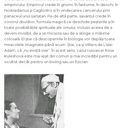
empiricului. Empiricul crede în gnomi, în fantome, în deochi, în
Nostradamus și Cagliostro și în vindecarea cancerului prin
panaceul unui șarlatan. Pe de altã parte, savantul crede în
covorul zburãtor, formula magicã ce deschide peșterile și în
toate posibilitãțile spirituale ale omului, inclusiv aceea de a
deveni invizibil, de a se micșora sau de a atinge o mãrime
colosalã. El știe cã descoperirile în biologie vor depãși toate
miracolele imaginate pânã acum. Știe, ca și Villiers de L’Isle-
Adam, cã „nu existã vise”. În acest sens, cazul rusoaicei Rosa
Kuleshova este mai ieșit din comun și mai incredibil pentru un
ocultist decât pentru un biolog sau un fizician.