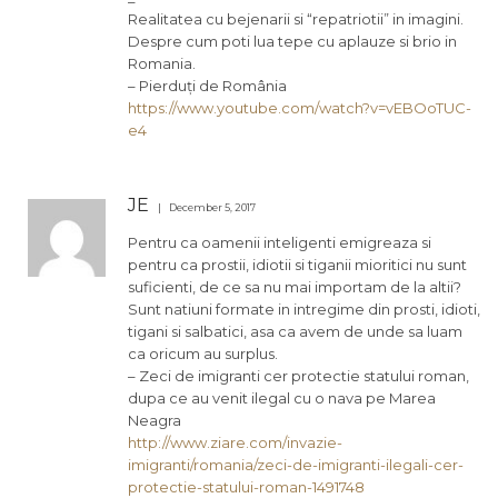
Realitatea cu bejenarii si “repatriotii” in imagini.
Despre cum poti lua tepe cu aplauze si brio in
Romania.
– Pierduți de România
https://www.youtube.com/watch?v=vEBOoTUC-
e4
JE
December 5, 2017
Pentru ca oamenii inteligenti emigreaza si
pentru ca prostii, idiotii si tiganii mioritici nu sunt
suficienti, de ce sa nu mai importam de la altii?
Sunt natiuni formate in intregime din prosti, idioti,
tigani si salbatici, asa ca avem de unde sa luam
ca oricum au surplus.
– Zeci de imigranti cer protectie statului roman,
dupa ce au venit ilegal cu o nava pe Marea
Neagra
http://www.ziare.com/invazie-
imigranti/romania/zeci-de-imigranti-ilegali-cer-
protectie-statului-roman-1491748