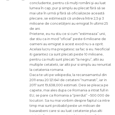
concludente, pentru că mulţi români şi-au luat
lumea în cap, pur şi simplu au plecat fără să se
mai uite în urmă şi fără să oficializeze această
plecare, se estimează că undeva între 2,5 şi 3
milioane de concetăţeni au emigrat în ultimii 25
de ani.
Prietene, eu nu stiu ce si cum “estimeaza” unii,
dar stiu ca in mod “oficial” peste 6 milioane de
oameni au emigrat si acest exod nu s-a oprit.
Acelasi lucru ma pregatesc sa fac si eu. Neoficial
iti garantez ca sunt plecati peste 10 milioane,
pentru ca multi sunt plecati “la negru”, altii au
multiple cetatetii, iar altii pur si simplu au renuntat
la cetatenia romana.
Daca te uiti pe wikipedia, la recansamantul din
2011 erau 20.121.641 de cetateni “numarati”, iar in
2017 sunt 19,638,000 estimati. Desi se pleaca pe
capete, mai ales dupa ce Romania a intrat full in
EU, se pare ca Romania a “pierdut” ~500.000 de
locuitori. Sa nu mai vorbim despre faptul ca intre
timp mai sunt probabil peste un milioan de
basarabeni care si-au luat cetatenie plus alti