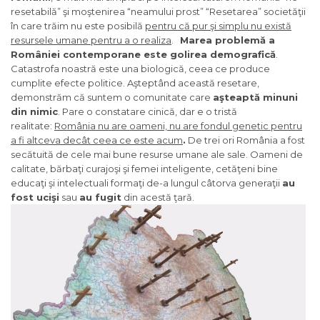
resetabilă” şi moştenirea “neamului prost” “Resetarea” societăţii
în care trăim nu este posibilă
pentru că pur şi simplu nu există
resursele umane pentru a o realiza
.
Marea problemă a
României contemporane este golirea demografică
.
Catastrofa noastră este una biologică, ceea ce produce
cumplite efecte politice. Aşteptând această resetare,
demonstrăm că suntem o comunitate care
aşteaptă minuni
din nimic
. Pare o constatare cinică, dar e o tristă
realitate:
România nu are oameni, nu are fondul genetic pentru
a fi altceva decât ceea ce este acum
.
De trei ori România a fost
secătuită de cele mai bune resurse umane ale sale. Oameni de
calitate, bărbaţi curajoşi şi femei inteligente, cetăţeni bine
educaţi şi intelectuali formaţi de-a lungul câtorva generaţii
au
fost ucişi
sau
au fugit
din acestă ţară.