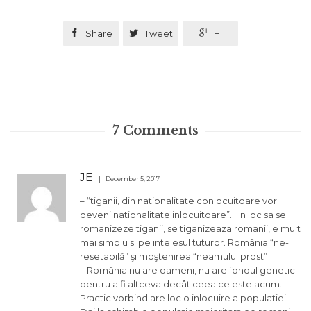

Share

Tweet

+1
7
Comments
JE
December 5, 2017
– “tiganii, din nationalitate conlocuitoare vor
deveni nationalitate inlocuitoare”… In loc sa se
romanizeze tiganii, se tiganizeaza romanii, e mult
mai simplu si pe intelesul tuturor. România “ne-
resetabilă” şi moştenirea “neamului prost”
– România nu are oameni, nu are fondul genetic
pentru a fi altceva decât ceea ce este acum.
Practic vorbind are loc o inlocuire a populatiei.