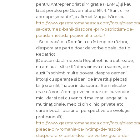
pentru Antreprenoriat și Migrație (FLAME) şi l-au
lăsat perplex pe Guvernatorul BNR. “Sunt cifre
aproape șocante”, a afirmat Mugur Isărescu)
http://www.gazetaromaneasca.com/focus/diaspor
sa-deturnezi-banii-diasporei-prin-patriotism-de-
parada-metoda-papionul-tricolor/
– Se pleacă din România ca în timp de război,
diaspora are parte doar de vorbe goale, de tip
Repatriot
(Deocamdată metoda Repatriot nu a dat roade,
nu am auzit să se fi întors cineva cu succes, am
auzit în schimb multe povești despre oameni
întorși cu speranțe și bani de investit și plecați
faliți și umiliți înapoi în diaspora… Semnificativ
este că vor să emigreze nu doar cei cu venituri
mici, dar şi cei cu venituri mai mari, angajaţi la
multinaţionale, medici din clinici private etc.,
care invocă lipsa unor perspective de evoluţie
profesională)
http://www.gazetaromaneasca.com/focus/diaspora
pleaca-din-romania-ca-in-timp-de-razboi-
diaspora-are-parte-doar-de-vorbe-goale-de-