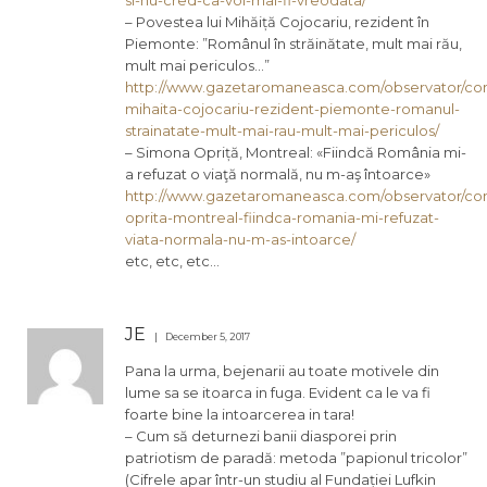
– Povestea lui Mihăiță Cojocariu, rezident în
Piemonte: ”Românul în străinătate, mult mai rău,
mult mai periculos…”
http://www.gazetaromaneasca.com/observator/co
mihaita-cojocariu-rezident-piemonte-romanul-
strainatate-mult-mai-rau-mult-mai-periculos/
– Simona Opriță, Montreal: «Fiindcă România mi-
a refuzat o viaţă normală, nu m-aş întoarce»
http://www.gazetaromaneasca.com/observator/co
oprita-montreal-fiindca-romania-mi-refuzat-
viata-normala-nu-m-as-intoarce/
etc, etc, etc…
JE
December 5, 2017
Pana la urma, bejenarii au toate motivele din
lume sa se itoarca in fuga. Evident ca le va fi
foarte bine la intoarcerea in tara!
– Cum să deturnezi banii diasporei prin
patriotism de paradă: metoda ”papionul tricolor”
(Cifrele apar într-un studiu al Fundației Lufkin