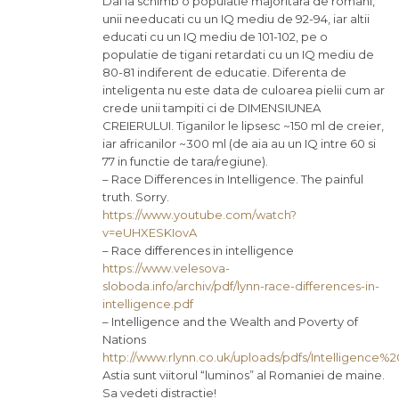
Dai la schimb o populatie majoritara de romani,
unii needucati cu un IQ mediu de 92-94, iar altii
educati cu un IQ mediu de 101-102, pe o
populatie de tigani retardati cu un IQ mediu de
80-81 indiferent de educatie. Diferenta de
inteligenta nu este data de culoarea pielii cum ar
crede unii tampiti ci de DIMENSIUNEA
CREIERULUI. Tiganilor le lipsesc ~150 ml de creier,
iar africanilor ~300 ml (de aia au un IQ intre 60 si
77 in functie de tara/regiune).
– Race Differences in Intelligence. The painful
truth. Sorry.
https://www.youtube.com/watch?
v=eUHXESKIovA
– Race differences in intelligence
https://www.velesova-
sloboda.info/archiv/pdf/lynn-race-differences-in-
intelligence.pdf
– Intelligence and the Wealth and Poverty of
Nations
http://www.rlynn.co.uk/uploads/pdfs/Intellige
Astia sunt viitorul “luminos” al Romaniei de maine.
Sa vedeti distractie!