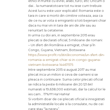
etnici in frunte cu evrei, arabi, turci, etc Oricum o
dai… la numaratotoare tot nu iese cum trebuie.
Acest lucru este usor explicabil: Romania este o
tara in care si mortii din cimitire voteaza, asa ca
de ce nu ar vota si emigrantii si toti bejenarii chiar
daca nu mai vin in tara de ani de zile sau au
renuntart la cetatenie.
In urma cu doi ani, in septembrie 2015 erau
plecati si declarati oficial, 5 milioane de romani:
– Un sfert din România a emigrat, chiar și în
Congo, Guyana, Vietnam, Botswana
https://www.profit.ro/stiri/economie/un-sfert-din-
romania-a-emigrat-chiar-si-in-congo-guyana-
vietnam-botswana-14467575
Intre septembrie 2015 si august 2017 au mai
plecat inca un milion si ceva de oameni si se
pleaca in continuare. Suma celor plecati oficial
se ridica la peste 6 milioane din 20.121.641
numarati si 19,638,000 estimati, dar la calcul lor le
ies cam… 17%!!!!! Ha! Ha!Ha!
Si vorbim doar de cei plecati oficial si inregistrati
la administratiile locale si la consulate, nu de cei
care stau “la negru”.