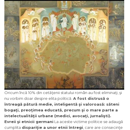
Oricum încă 10% din cetăţenii statului român au fost eliminaţi, şi
nu vorbim doar despre elita politică.
A fost distrusă o
întreagă pătură medie, inteligentă şi valoroasă: săteni
bogaţi, preoţimea educată, precum şi o mare parte a
intelectualităţii urbane (medici, avocaţi, jurnalişti).
Evreii şi etnicii germani
La aceste victime politice se adaugă
cumplita
dispariţie a unor etnii întregi
, care are consecinţe