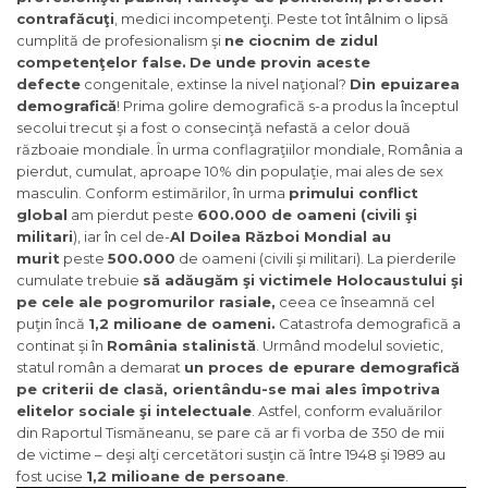
contrafăcuţi
, medici incompetenţi. Peste tot întâlnim o lipsă
cumplită de profesionalism şi
ne ciocnim de zidul
competenţelor false.
De unde provin aceste
defecte
congenitale, extinse la nivel naţional?
Din epuizarea
demografică
! Prima golire demografică s-a produs la începtul
secolui trecut şi a fost o consecinţă nefastă a celor două
războaie mondiale. În urma conflagraţiilor mondiale, România a
pierdut, cumulat, aproape 10% din populaţie, mai ales de sex
masculin. Conform estimărilor, în urma
primului conflict
global
am pierdut peste
600.000 de oameni (civili şi
militari
), iar în cel de-
Al Doilea Război Mondial au
murit
peste
500.000
de oameni (civili şi militari). La pierderile
cumulate trebuie
să adăugăm şi victimele Holocaustului şi
pe cele ale pogromurilor rasiale,
ceea ce înseamnă cel
puţin încă
1,2 milioane de oameni.
Catastrofa demografică a
continat şi în
România stalinistă
. Urmând modelul sovietic,
statul român a demarat
un proces de epurare demografică
pe criterii de clasă, orientându-se mai ales împotriva
elitelor sociale şi intelectuale
. Astfel, conform evaluărilor
din Raportul Tismăneanu, se pare că ar fi vorba de 350 de mii
de victime – deşi alţi cercetători susţin că între 1948 şi 1989 au
fost ucise
1,2 milioane de persoane
.