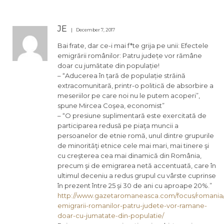
JE
December 7, 2017
Bai frate, dar ce-i mai f*te grija pe unii: Efectele
emigrării românilor: Patru județe vor rămâne
doar cu jumătate din populație!
– “Aducerea în țară de populație străină
extracomunitară, printr-o politică de absorbire a
meseriilor pe care noi nu le putem acoperi”,
spune Mircea Coşea, economist”
– “O presiune suplimentară este exercitată de
participarea redusă pe piaţa muncii a
persoanelor de etnie romă, unul dintre grupurile
de minorităţi etnice cele mai mari, mai tinere şi
cu creşterea cea mai dinamică din România,
precum şi de emigrarea netă accentuată, care în
ultimul deceniu a redus grupul cu vârste cuprinse
în prezent între 25 şi 30 de ani cu aproape 20%.”
http://www.gazetaromaneasca.com/focus/romania/
emigrarii-romanilor-patru-judete-vor-ramane-
doar-cu-jumatate-din-populatie/