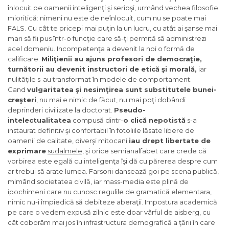
înlocuit pe oamenii inteligenţi şi serioşi, urmând vechea filosofie
mioritică: nimeni nu este de neînlocuit, cum nu se poate mai
FALS. Cu cât te pricepi mai puţin la un lucru, cu atât ai şanse mai
mari să fii pus într-o funcţie care să-ţi permită să administrezi
acel domeniu. Incompetenţa a devenit la noi o formă de
calificare.
Miliţienii au ajuns profesori de democraţie,
turnătorii au devenit instructori de etică şi morală,
iar
nulităţile s-au transformat în modele de comportament.
Cand
vulgaritatea şi nesimţirea sunt substitutele bunei-
creşteri
, nu mai e nimic de făcut, nu mai poţi dobândi
deprinderi civilizate la doctorat.
Pseudo-
intelectualitatea
compusă dintr-
o clică nepotistă
s-a
instaurat definitiv şi confortabil în fotoliile lăsate libere de
oamenii de calitate, diverşi mitocani
iau drept libertate de
exprimare
sudalmele,
şi orice semianalfabet care crede că
vorbirea este egală cu inteligenţa îşi dă cu părerea despre cum
ar trebui să arate lumea. Farsorii dansează goi pe scena publică,
mimând societatea civilă, iar mass-media este plină de
ipochimeni care nu cunosc regulile de gramatică elementara,
nimic nu-i împiedică să debiteze aberaţii. Impostura academică
pe care o vedem expusă zilnic este doar vârful de aisberg, cu
cât coborâm mai jos în infrastructura demografică a ţării în care