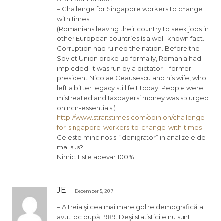
– Challenge for Singapore workers to change
with times
(Romanians leaving their country to seek jobs in
other European countries is a well-known fact.
Corruption had ruined the nation. Before the
Soviet Union broke up formally, Romania had
imploded. It was run by a dictator – former
president Nicolae Ceausescu and his wife, who
left a bitter legacy still felt today. People were
mistreated and taxpayers’ money was splurged
on non-essentials.)
http://www.straitstimes.com/opinion/challenge-
for-singapore-workers-to-change-with-times
Ce este mincinos si “denigrator” in analizele de
mai sus?
Nimic. Este adevar 100%.
JE
December 5, 2017
– A treia şi cea mai mare golire demografică a
avut loc după 1989. Deşi statisticile nu sunt