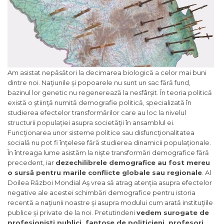
Am asistat nepăsători la decimarea biologică a celor mai buni
dintre noi. Naţiunile şi popoarele nu sunt un sac fără fund,
bazinul lor genetic nu regenerează la nesfârşit. În teoria politică
există o ştiinţă numită demografie politică, specializată în
studierea efectelor transformărilor care au loc la nivelul
structurii populaţiei asupra societăţii în ansamblul ei.
Funcţionarea unor sisteme politice sau disfuncţionalitatea
socială nu pot fi înţelese fără studierea dinamicii populaţionale.
În întreaga lume asistăm la nişte transformări demografice fără
precedent, iar
dezechilibrele demografice au fost mereu
o sursă pentru marile conflicte globale sau regionale
. Al
Doilea Război Mondial Aş vrea să atrag atenţia asupra efectelor
negative ale acestei schimbări demografice pentru istoria
recentă a naţiunii noastre şi asupra modului cum arată instituţiile
publice şi private de la noi. Pretutindeni
vedem surogate de
profesionişti publici, fantoşe de politicieni, profesori