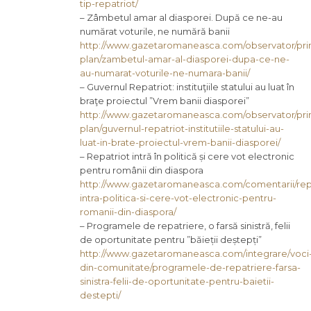
tip-repatriot/
– Zâmbetul amar al diasporei. După ce ne-au
numărat voturile, ne numără banii
http://www.gazetaromaneasca.com/observator/pri
plan/zambetul-amar-al-diasporei-dupa-ce-ne-
au-numarat-voturile-ne-numara-banii/
– Guvernul Repatriot: instituţiile statului au luat în
braţe proiectul ”Vrem banii diasporei”
http://www.gazetaromaneasca.com/observator/pri
plan/guvernul-repatriot-institutiile-statului-au-
luat-in-brate-proiectul-vrem-banii-diasporei/
– Repatriot intră în politică și cere vot electronic
pentru românii din diaspora
http://www.gazetaromaneasca.com/comentarii/repa
intra-politica-si-cere-vot-electronic-pentru-
romanii-din-diaspora/
– Programele de repatriere, o farsă sinistră, felii
de oportunitate pentru ”băieții deștepți”
http://www.gazetaromaneasca.com/integrare/voci
din-comunitate/programele-de-repatriere-farsa-
sinistra-felii-de-oportunitate-pentru-baietii-
destepti/
_