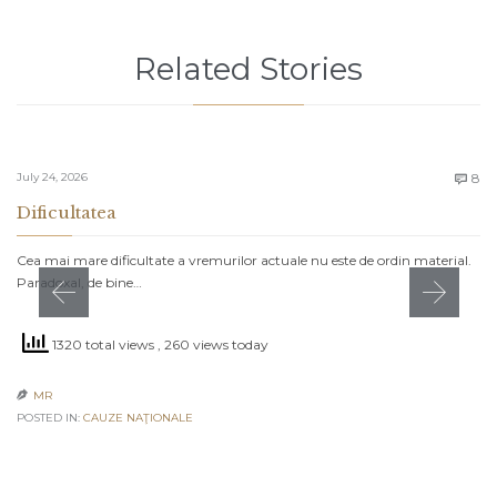
Related Stories
C
July 24, 2026
8

Dificultatea
Cea mai mare dificultate a vremurilor actuale nu este de ordin material.
Paradoxal, de bine…
1320 total views
, 260 views today
MR

POSTED IN:
CAUZE NAŢIONALE