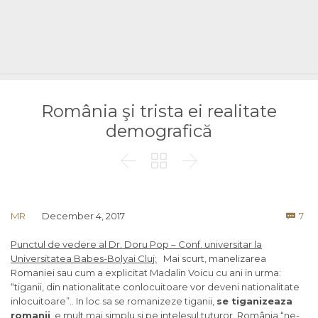
România şi trista ei realitate
demografică



Co
MR
December 4, 2017
7

Punctul de vedere al Dr. Doru Pop – Conf. universitar la
Universitatea Babes-Bolyai Cluj:
Mai scurt, manelizarea
Romaniei sau cum a explicitat Madalin Voicu cu ani in urma:
“tiganii, din nationalitate conlocuitoare vor deveni nationalitate
inlocuitoare”.. In loc sa se romanizeze tiganii,
se tiganizeaza
romanii
, e mult mai simplu si pe intelesul tuturor. România “ne-