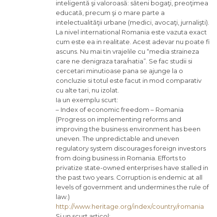
inteligentă şi valoroasă: săteni bogaţi, preoţimea
educată, precum şi o mare parte a
intelectualităţii urbane (medici, avocaţi, jurnalişti).
La nivel international Romania este vazuta exact
cum este ea in realitate. Acest adevar nu poate fi
ascuns. Nu mai tin vrajelile cu “media straineza
care ne denigraza tara/natia”. Se fac studii si
cercetari minutioase pana se ajunge la o
concluzie si totul este facut in mod comparativ
cu alte tari, nu izolat.
Ia un exemplu scurt:
– Index of economic freedom – Romania
(Progress on implementing reforms and
improving the business environment has been
uneven. The unpredictable and uneven
regulatory system discourages foreign investors
from doing business in Romania. Efforts to
privatize state-owned enterprises have stalled in
the past two years. Corruption is endemic at all
levels of government and undermines the rule of
law.)
http://www.heritage.org/index/country/romania
Si un scurt articol: