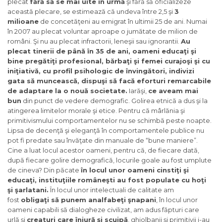
plecat
fără să se mai uite în urmă
şi fără să oficializeze
această plecare, se estimează că undeva între 2,5 şi
3
milioane
de concetăţeni au emigrat în ultimii 25 de ani. Numai
în 2007 au plecat voluntar aproape o jumătate de milion de
români. Şi nu au plecat infractorii, leneşii sau ignorantii.
Au
plecat tinerii de până în 35 de ani, oameni educaţi şi
bine pregătiţi profesional, bărbaţi şi femei curajoşi şi cu
iniţiativă, cu profil psihologic de învingători, indivizi
gata să muncească, dispuşi să facă eforturi remarcabile
de adaptare la o nouă societate.
Iarăşi,
ce aveam mai
bun
din punct de vedere demografic. Golirea etnică a dus şi la
atingerea limitelor morale şi etice. Pentru că mârlănia şi
primitivismului comportamentelor nu se schimbă peste noapte.
Lipsa de decenţă şi eleganţă în comportamentele publice nu
pot fi predate sau învăţate din manuale de “bune maniere”.
Cine a luat locul acestor oameni, pentru că, de fiecare dată,
după fiecare golire demografică, locurile goale au fost umplute
de cineva? Din păcate
în locul unor oameni cinstiţi şi
educaţi, instituţiile româneşti au fost populate cu hoţi
şi şarlatani.
În locul unor intelectuali de calitate am
fost
obligaţi să punem analfabeţi şnapani
, în locul unor
oameni capabili să dialogheze civilizat, am adus făpturi care
urlă şi
creaturi care înjură şi scuipă
, ghiolbanii şi primitivii i-au