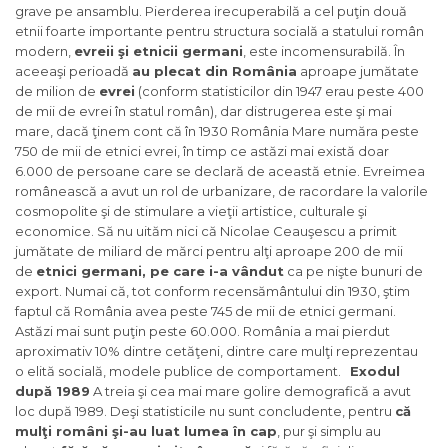
grave pe ansamblu. Pierderea irecuperabilă a cel puţin două
etnii foarte importante pentru structura socială a statului român
modern,
evreii şi etnicii germani
, este incomensurabilă. În
aceeaşi perioadă
au plecat din România
aproape jumătate
de milion de
evrei
(conform statisticilor din 1947 erau peste 400
de mii de evrei în statul român), dar distrugerea este şi mai
mare, dacă ţinem cont că în 1930 România Mare număra peste
750 de mii de etnici evrei, în timp ce astăzi mai există doar
6.000 de persoane care se declară de această etnie. Evreimea
românească a avut un rol de urbanizare, de racordare la valorile
cosmopolite şi de stimulare a vieţii artistice, culturale şi
economice. Să nu uităm nici că Nicolae Ceauşescu a primit
jumătate de miliard de mărci pentru alţi aproape 200 de mii
de
etnici germani, pe care i-a vândut
ca pe nişte bunuri de
export. Numai că, tot conform recensământului din 1930, ştim
faptul că România avea peste 745 de mii de etnici germani.
Astăzi mai sunt puţin peste 60.000. România a mai pierdut
aproximativ 10% dintre cetăţeni, dintre care mulţi reprezentau
o elită socială, modele publice de comportament.
Exodul
după 1989
A treia şi cea mai mare golire demografică a avut
loc după 1989. Deşi statisticile nu sunt concludente, pentru
că
mulţi români şi-au luat lumea în cap
, pur şi simplu au