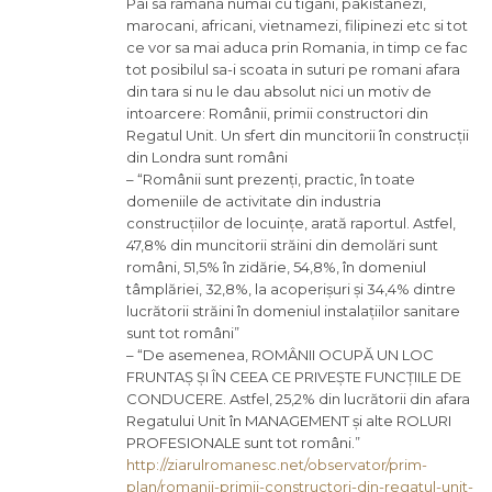
Pai sa ramana numai cu tigani, pakistanezi,
marocani, africani, vietnamezi, filipinezi etc si tot
ce vor sa mai aduca prin Romania, in timp ce fac
tot posibilul sa-i scoata in suturi pe romani afara
din tara si nu le dau absolut nici un motiv de
intoarcere: Românii, primii constructori din
Regatul Unit. Un sfert din muncitorii în construcții
din Londra sunt români
– “Românii sunt prezenți, practic, în toate
domeniile de activitate din industria
construcțiilor de locuințe, arată raportul. Astfel,
47,8% din muncitorii străini din demolări sunt
români, 51,5% în zidărie, 54,8%, în domeniul
tâmplăriei, 32,8%, la acoperișuri și 34,4% dintre
lucrătorii străini în domeniul instalațiilor sanitare
sunt tot români”
– “De asemenea, ROMÂNII OCUPĂ UN LOC
FRUNTAȘ ȘI ÎN CEEA CE PRIVEȘTE FUNCȚIILE DE
CONDUCERE. Astfel, 25,2% din lucrătorii din afara
Regatului Unit în MANAGEMENT și alte ROLURI
PROFESIONALE sunt tot români.”
http://ziarulromanesc.net/observator/prim-
plan/romanii-primii-constructori-din-regatul-unit-