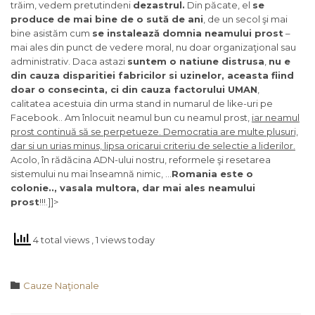
trăim, vedem pretutindeni
dezastrul.
Din păcate, el
se
produce de mai bine de o sută de ani
, de un secol şi mai
bine asistăm cum
se instalează domnia neamului prost
–
mai ales din punct de vedere moral, nu doar organizaţional sau
administrativ. Daca astazi
suntem o natiune distrusa
,
nu e
din cauza disparitiei fabricilor si uzinelor, aceasta fiind
doar o consecinta, ci din cauza factorului UMAN
,
calitatea acestuia din urma stand in numarul de like-uri pe
Facebook.. Am înlocuit neamul bun cu neamul prost,
iar neamul
prost continuă să se perpetueze. Democratia are multe plusuri,
dar si un urias minus, lipsa oricarui criteriu de selectie a liderilor.
Acolo, în rădăcina ADN-ului nostru, reformele şi resetarea
sistemului nu mai înseamnă nimic, …
Romania este o
colonie.., vasala multora, dar mai ales neamului
prost
!!!.]]>
4 total views
, 1 views today
Category

Cauze Naţionale