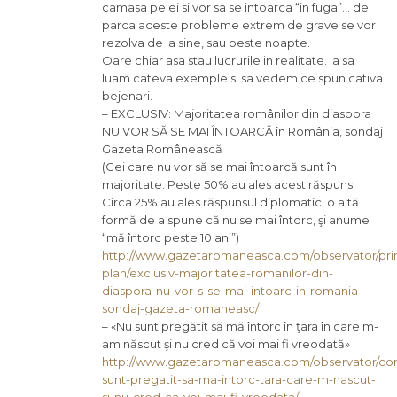
camasa pe ei si vor sa se intoarca “in fuga”… de
parca aceste probleme extrem de grave se vor
rezolva de la sine, sau peste noapte.
Oare chiar asa stau lucrurile in realitate. Ia sa
luam cateva exemple si sa vedem ce spun cativa
bejenari.
– EXCLUSIV: Majoritatea românilor din diaspora
NU VOR SĂ SE MAI ÎNTOARCĂ în România, sondaj
Gazeta Românească
(Cei care nu vor să se mai întoarcă sunt în
majoritate: Peste 50% au ales acest răspuns.
Circa 25% au ales răspunsul diplomatic, o altă
formă de a spune că nu se mai întorc, şi anume
“mă întorc peste 10 ani”)
http://www.gazetaromaneasca.com/observator/pri
plan/exclusiv-majoritatea-romanilor-din-
diaspora-nu-vor-s-se-mai-intoarc-in-romania-
sondaj-gazeta-romaneasc/
– «Nu sunt pregătit să mă întorc în ţara în care m-
am născut şi nu cred că voi mai fi vreodată»
http://www.gazetaromaneasca.com/observator/com
sunt-pregatit-sa-ma-intorc-tara-care-m-nascut-
si-nu-cred-ca-voi-mai-fi-vreodata/