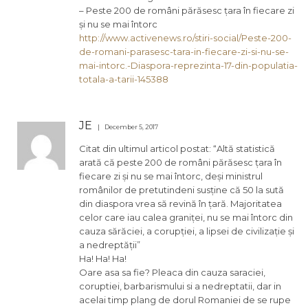
– Peste 200 de români părăsesc țara în fiecare zi
și nu se mai întorc
http://www.activenews.ro/stiri-social/Peste-200-
de-romani-parasesc-tara-in-fiecare-zi-si-nu-se-
mai-intorc.-Diaspora-reprezinta-17-din-populatia-
totala-a-tarii-145388
JE
December 5, 2017
Citat din ultimul articol postat: “Altă statistică
arată că peste 200 de români părăsesc țara în
fiecare zi și nu se mai întorc, deși ministrul
românilor de pretutindeni susține că 50 la sută
din diaspora vrea să revină în țară. Majoritatea
celor care iau calea graniței, nu se mai întorc din
cauza sărăciei, a corupției, a lipsei de civilizație și
a nedreptății”
Ha! Ha! Ha!
Oare asa sa fie? Pleaca din cauza saraciei,
coruptiei, barbarismului si a nedreptatii, dar in
acelai timp plang de dorul Romaniei de se rupe