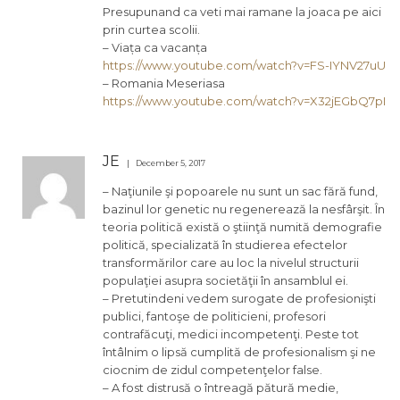
Presupunand ca veti mai ramane la joaca pe aici
prin curtea scolii.
– Viața ca vacanța
https://www.youtube.com/watch?v=FS-IYNV27uU
– Romania Meseriasa
https://www.youtube.com/watch?v=X32jEGbQ7pI
JE
December 5, 2017
– Naţiunile şi popoarele nu sunt un sac fără fund,
bazinul lor genetic nu regenerează la nesfârşit. În
teoria politică există o ştiinţă numită demografie
politică, specializată în studierea efectelor
transformărilor care au loc la nivelul structurii
populaţiei asupra societăţii în ansamblul ei.
– Pretutindeni vedem surogate de profesionişti
publici, fantoşe de politicieni, profesori
contrafăcuţi, medici incompetenţi. Peste tot
întâlnim o lipsă cumplită de profesionalism şi ne
ciocnim de zidul competenţelor false.
– A fost distrusă o întreagă pătură medie,